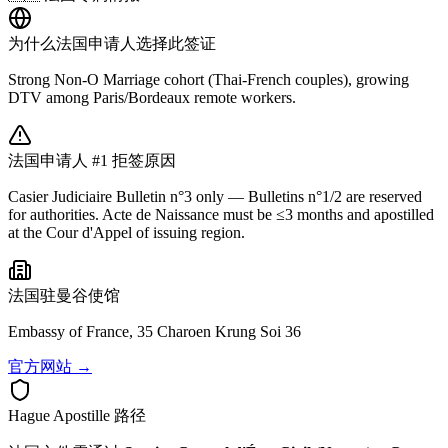
为什么
法国
申请人选择此签证
Strong Non-O Marriage cohort (Thai-French couples), growing
DTV among Paris/Bordeaux remote workers.
法国
申请人 #1 拒签原因
Casier Judiciaire Bulletin n°3 only — Bulletins n°1/2 are reserved
for authorities. Acte de Naissance must be ≤3 months and apostilled
at the Cour d'Appel of issuing region.
法国
驻曼谷使馆
Embassy of France, 35 Charoen Krung Soi 36
官方网站 →
Hague Apostille 路径