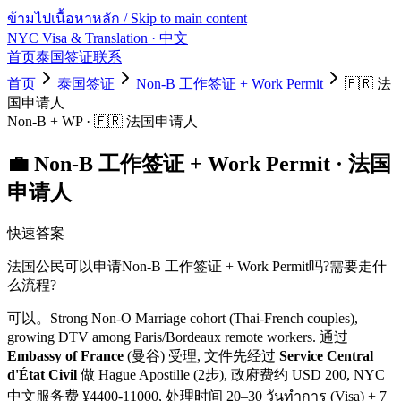
ข้ามไปเนื้อหาหลัก / Skip to main content
NYC Visa & Translation
· 中文
首页
泰国签证
联系
首页
泰国签证
Non-B 工作签证 + Work Permit
🇫🇷
法
国
申请人
Non-B + WP
·
🇫🇷
法国
申请人
💼
Non-B 工作签证 + Work Permit
·
法国
申请人
快速答案
法国
公民可以申请
Non-B 工作签证 + Work Permit
吗?需要走什
么流程?
可以。
Strong Non-O Marriage cohort (Thai-French couples),
growing DTV among Paris/Bordeaux remote workers.
通过
Embassy of France
(曼谷) 受理, 文件先经过
Service Central
d'État Civil
做 Hague Apostille (2步)
, 政府费约 USD
200
, NYC
中文服务费 ¥
4400
-
11000
, 处理时间
20–30 วันทำการ (Visa) + 7