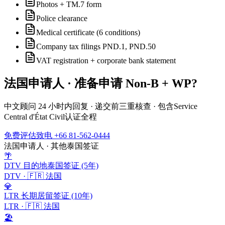
Photos + TM.7 form
Police clearance
Medical certificate (6 conditions)
Company tax filings PND.1, PND.50
VAT registration + corporate bank statement
法国
申请人 · 准备申请
Non-B + WP
?
中文顾问 24 小时内回复 · 递交前三重核查 · 包含
Service
Central d'État Civil
认证全程
免费评估
致电 +66 81-562-0444
法国
申请人 · 其他泰国签证
🌴
DTV 目的地泰国签证 (5年)
DTV
·
🇫🇷
法国
💎
LTR 长期居留签证 (10年)
LTR
·
🇫🇷
法国
🏖️