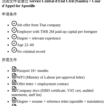
法国
文件需通过
Service Central d'État Civil (Nantes) + Cour
d'Appel for Apostille
申请条件
Job offer from Thai company
Employer with THB 2M paid-up capital per foreigner
Degree + relevant experience
Age 22–60
No criminal record
所需文件
Passport 18+ months
WP3 (Ministry of Labour pre-approval letter)
Offer letter + employment contract
Company docs (DBD certificate, VAT cert, audited
statements, staff list)
Degree + resume + reference letter (apostille + translation)