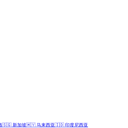
酋
🇸🇬
新加坡
🇲🇾
马来西亚
🇮🇩
印度尼西亚