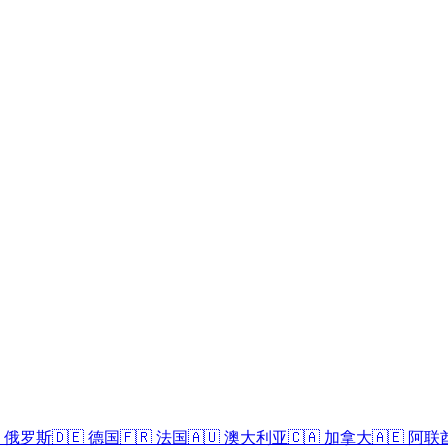
俄罗斯
🇩🇪
德国
🇫🇷
法国
🇦🇺
澳大利亚
🇨🇦
加拿大
🇦🇪
阿联