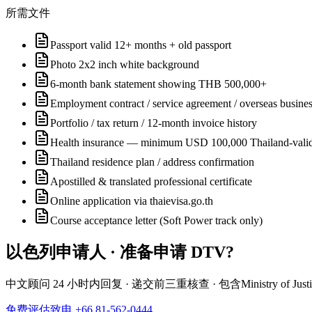
所需文件
Passport valid 12+ months + old passport
Photo 2x2 inch white background
6-month bank statement showing THB 500,000+
Employment contract / service agreement / overseas business
Portfolio / tax return / 12-month invoice history
Health insurance — minimum USD 100,000 Thailand-vali
Thailand residence plan / address confirmation
Apostilled & translated professional certificate
Online application via thaievisa.go.th
Course acceptance letter (Soft Power track only)
以色列
申请人 · 准备申请
DTV
?
中文顾问 24 小时内回复 · 递交前三重核查 · 包含
Ministry of Jus
免费评估
致电 +66 81-562-0444