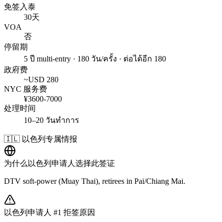
免签入泰
30天
VOA
否
停留期
5 ปี multi-entry · 180 วัน/ครั้ง · ต่อได้อีก 180
政府费
~USD
280
NYC 服务费
¥
3600
-
7000
处理时间
10–20 วันทำการ
🇮🇱
以色列
专属情报
为什么
以色列
申请人选择此签证
DTV soft-power (Muay Thai), retirees in Pai/Chiang Mai.
以色列
申请人 #1 拒签原因