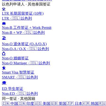
以色列
申请人 · 其他泰国签证
💎
LTR 长期居留签证 (10年)
LTR
·
🇮🇱
以色列
💼
Non-B 工作签证 + Work Permit
Non-B + WP
·
🇮🇱
以色列
🏖️
Non-O 退休签证 (O-A/O-X)
Non-O-A / O-X
·
🇮🇱
以色列
💍
Non-O 婚姻签证
Non-O Marriage
·
🇮🇱
以色列
🧠
Smart Visa 智慧签证
SMART
·
🇮🇱
以色列
🎓
ED 学生签证
Non-ED
·
🇮🇱
以色列
同一签证 · 其他国籍
🇨🇳
中国
🇮🇳
印度
🇺🇸
美国
🇬🇧
英国
🇯🇵
日本
🇰🇷
韩国
🇷🇺