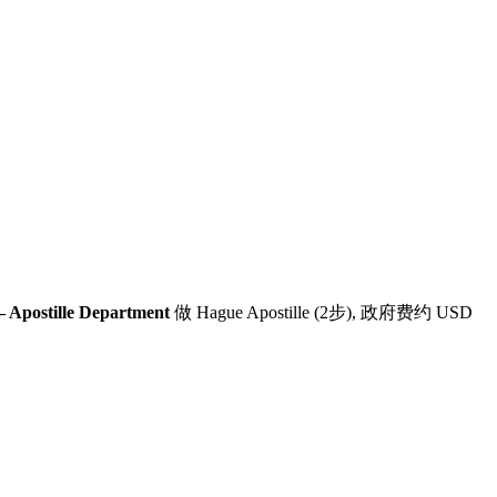
— Apostille Department
做 Hague Apostille (2步)
, 政府费约 USD