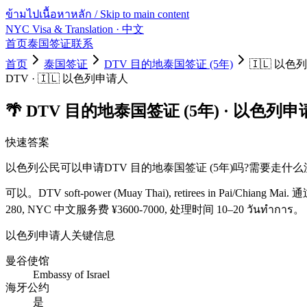
ข้ามไปเนื้อหาหลัก / Skip to main content
NYC Visa & Translation
· 中文
首页
泰国签证
联系
首页
泰国签证
DTV 目的地泰国签证 (5年)
🇮🇱
以色列
DTV
·
🇮🇱
以色列
申请人
🌴
DTV 目的地泰国签证 (5年)
·
以色列
申
快速答案
以色列
公民可以申请
DTV 目的地泰国签证 (5年)
吗?需要走什么
可以。
DTV soft-power (Muay Thai), retirees in Pai/Chiang Mai.
通
280
, NYC 中文服务费 ¥
3600
-
7000
, 处理时间
10–20 วันทำการ
。
以色列
申请人关键信息
曼谷使馆
Embassy of Israel
海牙公约
是