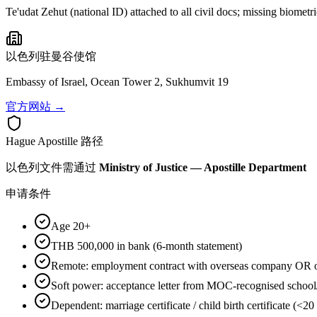
Te'udat Zehut (national ID) attached to all civil docs; missing biometr
以色列
驻曼谷使馆
Embassy of Israel, Ocean Tower 2, Sukhumvit 19
官方网站 →
Hague Apostille 路径
以色列
文件需通过
Ministry of Justice — Apostille Department
申请条件
Age 20+
THB 500,000 in bank (6-month statement)
Remote: employment contract with overseas company OR ow
Soft power: acceptance letter from MOC-recognised schoo
Dependent: marriage certificate / child birth certificate (<20