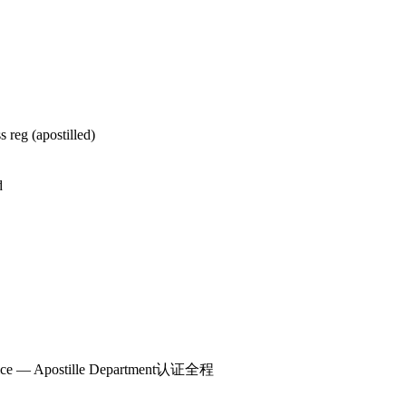
 reg (apostilled)
d
tice — Apostille Department
认证全程