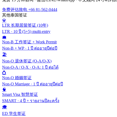
免费评估
致电 +66 81-562-0444
其他泰国签证
💎
LTR 长期居留签证 (10年)
LTR
·
10 ปี (5+5) multi-entry
💼
Non-B 工作签证 + Work Permit
Non-B + WP
·
1 ปี ต่ออายุปีต่อปี
🏖️
Non-O 退休签证 (O-A/O-X)
Non-O-A / O-X
·
O-A: 1 ปี ต่อได้
💍
Non-O 婚姻签证
Non-O Marriage
·
1 ปี ต่ออายุปีต่อปี
🧠
Smart Visa 智慧签证
SMART
·
4 ปี + รายงานปีละครั้ง
🎓
ED 学生签证