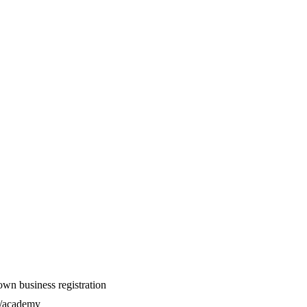
n business registration
l/academy