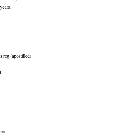
 years)
 reg (apostilled)
d
回复