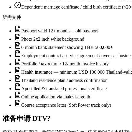
Dependent: marriage certificate / child birth certificate (<20
所需文件
Passport valid 12+ months + old passport
Photo 2x2 inch white background
6-month bank statement showing THB 500,000+
Employment contract / service agreement / overseas business
Portfolio / tax return / 12-month invoice history
Health insurance — minimum USD 100,000 Thailand-vali
Thailand residence plan / address confirmation
Apostilled & translated professional certificate
Online application via thaievisa.go.th
Course acceptance letter (Soft Power track only)
准备申请
DTV
?
免费 15 分钟咨询 · 微信/LINE/WhatsApp · 中文顾问 24 小时内