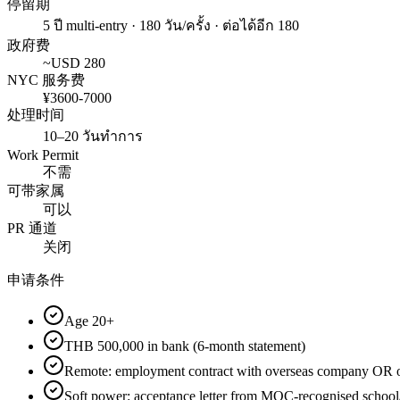
停留期
5 ปี multi-entry · 180 วัน/ครั้ง · ต่อได้อีก 180
政府费
~USD
280
NYC 服务费
¥
3600
-
7000
处理时间
10–20 วันทำการ
Work Permit
不需
可带家属
可以
PR 通道
关闭
申请条件
Age 20+
THB 500,000 in bank (6-month statement)
Remote: employment contract with overseas company OR ow
Soft power: acceptance letter from MOC-recognised schoo