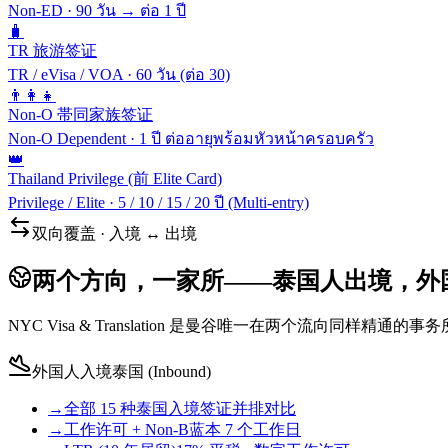
Non-ED
·
90 วัน → ต่อ 1 ปี
🧳
TR 旅游签证
TR / eVisa / VOA
·
60 วัน (ต่อ 30)
👨‍👩‍👧
Non-O 帯同家族签证
Non-O Dependent
·
1 ปี ต่ออายุพร้อมหัวหน้าครอบครัว
👑
Thailand Privilege (前 Elite Card)
Privilege / Elite
·
5 / 10 / 15 / 20 ปี (Multi-entry)
双向覆盖 · 入境 ↔ 出境
两个方向，一家所——泰国人出境，外
NYC Visa & Translation 是曼谷唯一在两个流向
外国人入境泰国 (Inbound)
→
全部 15 种泰国入境签证
并排对比
→
工作许可 + Non-B
蓝本 7 个工作日