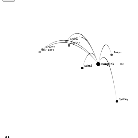
London
Berlin
Toronto
New York
Tokyo
Bangkok · HQ
Dubai
Sydney