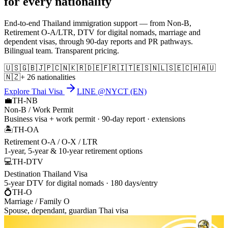
for every nationality
End-to-end Thailand immigration support — from Non-B,
Retirement O-A/LTR, DTV for digital nomads, marriage and
dependent visas, through 90-day reports and PR pathways.
Bilingual team. Transparent pricing.
🇺🇸
🇬🇧
🇯🇵
🇨🇳
🇰🇷
🇩🇪
🇫🇷
🇮🇹
🇪🇸
🇳🇱
🇸🇪
🇨🇭
🇦🇺
🇳🇿
+ 26 nationalities
Explore Thai Visa
LINE @NYCT (EN)
💼
TH-NB
Non-B / Work Permit
Business visa + work permit · 90-day report · extensions
🏝️
TH-OA
Retirement O-A / O-X / LTR
1-year, 5-year & 10-year retirement options
💻
TH-DTV
Destination Thailand Visa
5-year DTV for digital nomads · 180 days/entry
💍
TH-O
Marriage / Family O
Spouse, dependant, guardian Thai visa