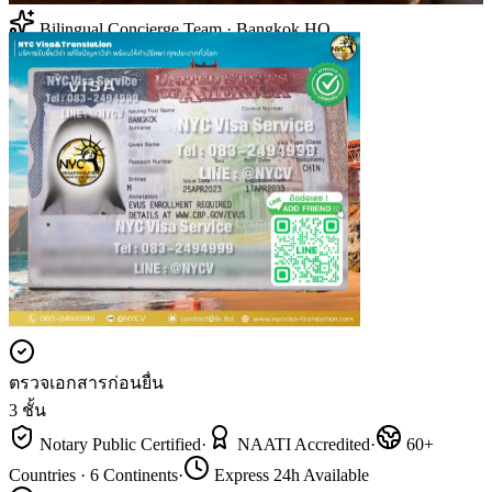
Bilingual Concierge Team · Bangkok HQ
ตรวจเอกสารก่อนยื่น
3 ชั้น
Notary Public Certified
·
NAATI Accredited
·
60+
Countries · 6 Continents
·
Express 24h Available