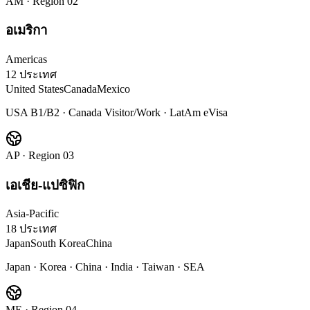
AM
· Region 0
2
อเมริกา
Americas
12 ประเทศ
United States
Canada
Mexico
USA B1/B2 · Canada Visitor/Work · LatAm eVisa
AP
· Region 0
3
เอเชีย-แปซิฟิก
Asia-Pacific
18 ประเทศ
Japan
South Korea
China
Japan · Korea · China · India · Taiwan · SEA
ME
· Region 0
4