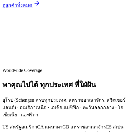
ดูลูกค้าทั้งหมด
Worldwide Coverage
พาคุณไปได้
ทุกประเทศ
ที่ใฝ่ฝัน
ยุโรป (Schengen ครบทุกประเทศ, สหราชอาณาจักร, สวิตเซอร์
แลนด์) · อเมริกาเหนือ · เอเชีย-แปซิฟิก · ตะวันออกกลาง · โอ
เชียเนีย · แอฟริกา
US
สหรัฐอเมริกา
CA
แคนาดา
GB
สหราชอาณาจักร
ES
สเปน