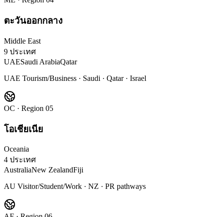
ตะวันออกกลาง
Middle East
9 ประเทศ
UAE
Saudi Arabia
Qatar
UAE Tourism/Business · Saudi · Qatar · Israel
OC
· Region 0
5
โอเชียเนีย
Oceania
4 ประเทศ
Australia
New Zealand
Fiji
AU Visitor/Student/Work · NZ · PR pathways
AF
· Region 0
6