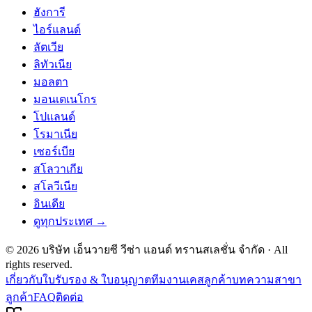
ฮังการี
ไอร์แลนด์
ลัตเวีย
ลิทัวเนีย
มอลตา
มอนเตเนโกร
โปแลนด์
โรมาเนีย
เซอร์เบีย
สโลวาเกีย
สโลวีเนีย
อินเดีย
ดูทุกประเทศ →
©
2026
บริษัท เอ็นวายซี วีซ่า แอนด์ ทรานสเลชั่น จำกัด
· All
rights reserved.
เกี่ยวกับ
ใบรับรอง & ใบอนุญาต
ทีมงาน
เคสลูกค้า
บทความ
สาขา
ลูกค้า
FAQ
ติดต่อ