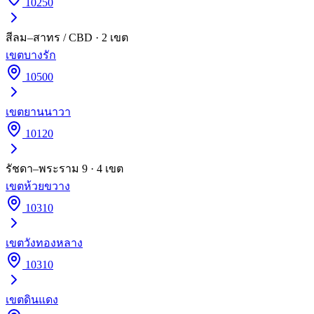
10250
สีลม–สาทร / CBD
·
2
เขต
เขต
บางรัก
10500
เขต
ยานนาวา
10120
รัชดา–พระราม 9
·
4
เขต
เขต
ห้วยขวาง
10310
เขต
วังทองหลาง
10310
เขต
ดินแดง