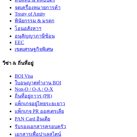
จดเครื่องหมายการค้า
Treaty of Amity
พินัยกรรม & มรดก
โอนอสังหาฯ
อนุสัญญาภาษีซ้อน
EEC
เขตเศรษฐกิจพิเศษ
วีซ่า & ถิ่นที่อยู่
BOI Visa
ใบอนุญาตทำงาน BOI
Non-O / O-A / O-X
ถิ่นที่อยู่ถาวร (PR)
แพ็กเกจอยู่ไทยระยะยาว
แพ็กเกจ PR ออสเตรเลีย
PAN Card อินเดีย
รับรองเอกสารครอบครัว
เอกสารเพื่อปาเลสไตน์