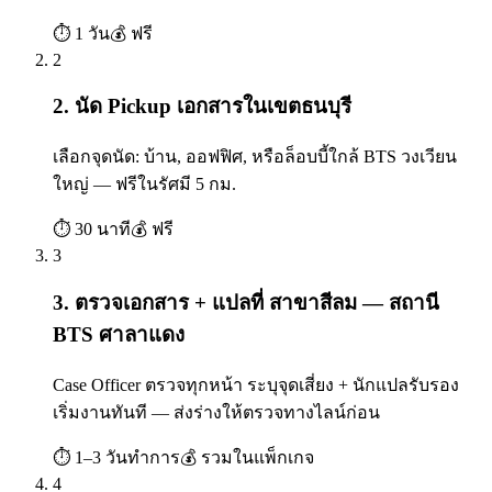
⏱
1 วัน
💰
ฟรี
2
2. นัด Pickup เอกสารในเขตธนบุรี
เลือกจุดนัด: บ้าน, ออฟฟิศ, หรือล็อบบี้ใกล้ BTS วงเวียน
ใหญ่ — ฟรีในรัศมี 5 กม.
⏱
30 นาที
💰
ฟรี
3
3. ตรวจเอกสาร + แปลที่ สาขาสีลม — สถานี
BTS ศาลาแดง
Case Officer ตรวจทุกหน้า ระบุจุดเสี่ยง + นักแปลรับรอง
เริ่มงานทันที — ส่งร่างให้ตรวจทางไลน์ก่อน
⏱
1–3 วันทำการ
💰
รวมในแพ็กเกจ
4