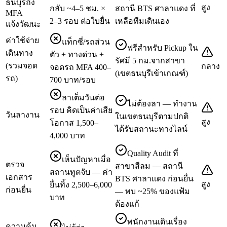
ธนบุรีถึง
สูง
กลับ ~4–5 ชม. ×
สถานี BTS ศาลาแดง ที่
MFA
2–3 รอบ ต่อใบยื่น
เหลือทีมเดินเอง
แจ้งวัฒนะ
ค่าใช้จ่าย
แท็กซี่/รถส่วน
ฟรีสำหรับ Pickup ใน
เดินทาง
ตัว + ทางด่วน +
รัศมี 5 กม.จากสาขา
(รวมจอด
กลาง
จอดรถ MFA 400–
(เขตธนบุรีเข้าเกณฑ์)
รถ)
700 บาท/รอบ
ลาเต็มวันต่อ
ไม่ต้องลา — ทำงาน
รอบ คิดเป็นค่าเสีย
วันลางาน
ในเขตธนบุรีตามปกติ
สูง
โอกาส 1,500–
ได้รับสถานะทางไลน์
4,000 บาท
Quality Audit ที่
เห็นปัญหาเมื่อ
ตรวจ
สาขาสีลม — สถานี
สถานทูตจับ — ค่า
เอกสาร
BTS ศาลาแดง ก่อนยื่น
สูง
ยื่นทิ้ง 2,500–6,000
ก่อนยื่น
— พบ ~25% ของแฟ้ม
บาท
ต้องแก้
พนักงานเดินเรื่อง
ความคุ้น