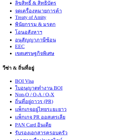
ลิขสิทธิ์ & สิทธิบัตร
จดเครื่องหมายการค้า
Treaty of Amity
พินัยกรรม & มรดก
โอนอสังหาฯ
อนุสัญญาภาษีซ้อน
EEC
เขตเศรษฐกิจพิเศษ
วีซ่า & ถิ่นที่อยู่
BOI Visa
ใบอนุญาตทำงาน BOI
Non-O / O-A / O-X
ถิ่นที่อยู่ถาวร (PR)
แพ็กเกจอยู่ไทยระยะยาว
แพ็กเกจ PR ออสเตรเลีย
PAN Card อินเดีย
รับรองเอกสารครอบครัว