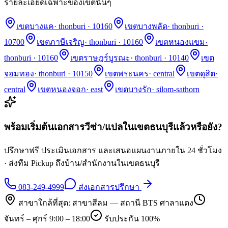
รายละเอียดเฉพาะของเขตนั้นๆ
เขตบางแค
·
thonburi · 10160
เขตบางพลัด
·
thonburi ·
10700
เขตภาษีเจริญ
·
thonburi · 10160
เขตหนองแขม
·
thonburi · 10160
เขตราษฎร์บูรณะ
·
thonburi · 10140
เขต
จอมทอง
·
thonburi · 10150
เขตพระนคร
·
central
เขตดุสิต
·
central
เขตหนองจอก
·
east
เขตบางรัก
·
silom-sathorn
พร้อมเริ่มต้นเอกสารวีซ่า/แปลในเขต
ธนบุรี
แล้วหรือยัง?
ปรึกษาฟรี ประเมินเอกสาร และเสนอแผนงานภายใน 24 ชั่วโมง
· ส่งทีม Pickup ถึงบ้าน/สำนักงานในเขต
ธนบุรี
083-249-4999
ส่งเอกสารปรึกษา
สาขาใกล้ที่สุด:
สาขาสีลม — สถานี BTS ศาลาแดง
จันทร์ – ศุกร์ 9:00 – 18:00
รับประกัน 100%