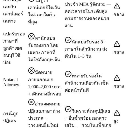
ไม่รู้ว่า
ประจำ MFA รู้จังหวะ —
เคยกับ
เคาน์เตอร์ใด/วัน
ลดเวลารอในระดับสูง
เคาน์เตอร์
กลาง
ใด/เวลาใดเร็ว
ตามรายงานของหน่วย
เฉพาะ
ที่สุด
งาน
แปลรับรอง
หานักแปล
ภาษาที่
นักแปลรับรอง 8+
รับรองยาก โดย
ลูกค้าเขต
ภาษาในสำนักงาน ส่ง
กลาง
เฉพาะภาษาที่
ธนบุรีใช้
คืนใน 1–3 วัน
ไม่ใช่อังกฤษ-จีน
บ่อย
นัดทนาย
ทนายรับรองใน
Notarial
ภายนอกแยก
สำนักงานเดียวกัน เซ็น
Attorney
กลาง
1,000–2,000 บาท
ต่อหน้าทันที
+ เดินทางอีกรอบ
อ่านจดหมาย
ปฏิเสธภาษาต่าง
วิเคราะห์เหตุปฏิเสธ
กรณีถูก
ประเทศ +
+ ยื่นซ้ำพร้อมเอกสาร
ปฏิเสธ
สูง
วางแผนยื่นใหม่
เสริม — รวมในแพ็กเกจ