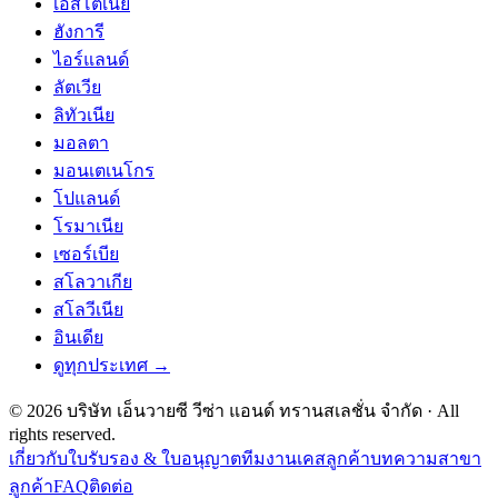
เอสโตเนีย
ฮังการี
ไอร์แลนด์
ลัตเวีย
ลิทัวเนีย
มอลตา
มอนเตเนโกร
โปแลนด์
โรมาเนีย
เซอร์เบีย
สโลวาเกีย
สโลวีเนีย
อินเดีย
ดูทุกประเทศ →
©
2026
บริษัท เอ็นวายซี วีซ่า แอนด์ ทรานสเลชั่น จำกัด
· All
rights reserved.
เกี่ยวกับ
ใบรับรอง & ใบอนุญาต
ทีมงาน
เคสลูกค้า
บทความ
สาขา
ลูกค้า
FAQ
ติดต่อ