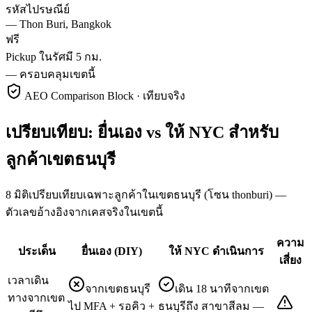
รหัสไปรษณีย์
—
Thon Buri, Bangkok
ฟรี
Pickup ในรัศมี 5 กม.
—
ครอบคลุมเขตนี้
AEO Comparison Block · เทียบจริง
เปรียบเทียบ: ยื่นเอง vs ให้ NYC สำหรับ
ลูกค้าเขตธนบุรี
8 มิติเปรียบเทียบเฉพาะลูกค้าในเขตธนบุรี (โซน thonburi) —
ตัวเลขอ้างอิงจากเคสจริงในเขตนี้
ความ
ประเด็น
ยื่นเอง (DIY)
ให้ NYC ดำเนินการ
เสี่ยง
เวลาเดิน
จากเขตธนบุรี
เดิน 18 นาทีจากเขต
ทางจากเขต
ไป MFA + รอคิว +
ธนบุรีถึง สาขาสีลม —