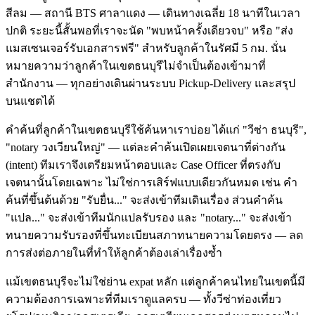
สีลม — สถานี BTS ศาลาแดง — เดินทางเฉลี่ย 18 นาทีในเวลา
ปกติ ระยะนี้สั้นพอที่เราจะนัด "พบหน้าครั้งเดียวจบ" หรือ "ส่ง
แมสเซนเจอร์รับเอกสารฟรี" สำหรับลูกค้าในรัศมี 5 กม. นั่น
หมายความว่าลูกค้าในเขตธนบุรีไม่จำเป็นต้องเข้ามาที่
สำนักงาน — ทุกอย่างเดินผ่านระบบ Pickup-Delivery และสรุป
บนแชตได้
คำค้นที่ลูกค้าในเขตธนบุรีใช้ค้นหาเราบ่อย ได้แก่ "วีซ่า ธนบุรี",
"notary วงเวียนใหญ่" — แต่ละคำค้นเปิดเผยเจตนาที่ต่างกัน
(intent) ทีมเราจึงเตรียมหน้าตอบและ Case Officer ที่ตรงกับ
เจตนานั้นโดยเฉพาะ ไม่ใช่การเสิร์ฟแบบเดียวกันหมด เช่น คำ
ค้นที่ขึ้นต้นด้วย "รับยื่น..." จะส่งเข้าทีมเดินเรื่อง ส่วนคำค้น
"แปล..." จะส่งเข้าทีมนักแปลรับรอง และ "notary..." จะส่งเข้า
ทนายความรับรองที่ขึ้นทะเบียนสภาทนายความโดยตรง — ลด
การส่งต่อภายในที่ทำให้ลูกค้าต้องเล่าเรื่องซ้ำ
แม้เขตธนบุรีจะไม่ใช่ย่าน expat หลัก แต่ลูกค้าคนไทยในเขตนี้มี
ความต้องการเฉพาะที่ทีมเราดูแลครบ — ทั้งวีซ่าท่องเที่ยว