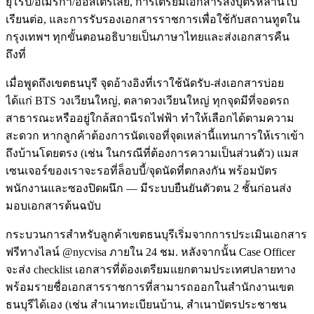
ยุโรป/อเมริกา/ออสเตรเลีย, การเตรียมเอกสารส่งบุตรหลานไป
เรียนต่อ, และการรับรองเอกสารราชการเพื่อใช้กับสถานทูตใน
กรุงเทพฯ ทุกขั้นตอนอธิบายเป็นภาษาไทยและส่งเอกสารคืน
ถึงที่
เมื่อพูดถึงเขตธนบุรี จุดอ้างอิงที่เราใช้นัดรับ-ส่งเอกสารบ่อย
ได้แก่ BTS วงเวียนใหญ่, ตลาดวงเวียนใหญ่ ทุกจุดมีที่จอดรถ
สาธารณะหรืออยู่ใกล้สถานีรถไฟฟ้า ทำให้เลือกได้ตามความ
สะดวก หากลูกค้าต้องการนัดเจอที่จุดเหล่านี้แทนการให้เราเข้า
ถึงบ้านโดยตรง (เช่น ในกรณีที่ต้องการความเป็นส่วนตัว) แมส
เซนเจอร์ของเราจะรอที่ล็อบบี้/จุดนัดที่ตกลงกัน พร้อมบัตร
พนักงานและซองปิดผนึก — มีระบบยืนยันตัวตน 2 ชั้นก่อนส่ง
มอบเอกสารต้นฉบับ
กระบวนการสำหรับลูกค้าเขตธนบุรีเริ่มจากการประเมินเอกสาร
ฟรีทางไลน์ @nycvisa ภายใน 24 ชม. หลังจากนั้น Case Officer
จะส่ง checklist เอกสารที่ต้องเตรียมแยกตามประเทศปลายทาง
พร้อมรายชื่อเอกสารราชการที่สามารถออกในสำนักงานเขต
ธนบุรีได้เอง (เช่น สำเนาทะเบียนบ้าน, สำเนาบัตรประชาชน