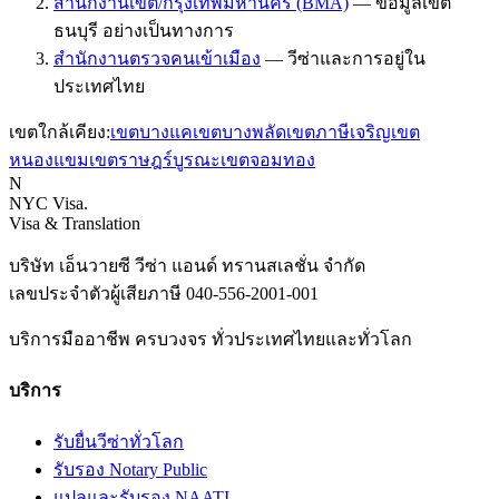
สำนักงานเขต/กรุงเทพมหานคร (BMA)
—
ข้อมูลเขต
ธนบุรี อย่างเป็นทางการ
สำนักงานตรวจคนเข้าเมือง
—
วีซ่าและการอยู่ใน
ประเทศไทย
เขตใกล้เคียง:
เขต
บางแค
เขต
บางพลัด
เขต
ภาษีเจริญ
เขต
หนองแขม
เขต
ราษฎร์บูรณะ
เขต
จอมทอง
N
NYC Visa
.
Visa & Translation
บริษัท เอ็นวายซี วีซ่า แอนด์ ทรานสเลชั่น จำกัด
เลขประจำตัวผู้เสียภาษี
040-556-2001-001
บริการมืออาชีพ ครบวงจร ทั่วประเทศไทยและทั่วโลก
บริการ
รับยื่นวีซ่าทั่วโลก
รับรอง Notary Public
แปลและรับรอง NAATI