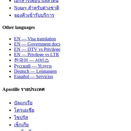
เอกสารเพื่อปาเลสไตน์
Notary สำหรับต่างชาติ
จองคิวเข้ารับบริการ
Other languages
EN — Visa translation
EN — Government docs
EN — DTV vs Privilege
EN — Privilege vs LTR
한국어 — 서비스
Русский — Услуги
Deutsch — Leistungen
Español — Servicios
Apostille รายประเทศ
บัลแกเรีย
โครเอเชีย
ไซปรัส
เช็กเกีย