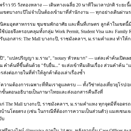
้าว 95 วังทองหลาง — เดินทางเฉลี่ย 20 นาทีในเวลาปกติ ระยะนี้สั
ในเขตบางกะปิไม่จำเป็นต้องเข้ามาที่สำนักงาน — ทุกอย่างเดินผ่า
งนิคมอุตสาหกรรม ชุมชนพักอาศัย และพื้นที่เกษตร ลูกค้าในเขตนี้
้บ่อยจึงครอบคลุมทั้งกลุ่ม Work Permit, Student Visa และ Famil
ัดจุดรับเอกสาร: The Mall บางกะปิ, ราชมังคลาฯ, ม.รามคำแหง ทำให้
ะปิ", "แปลปริญญา ม.ราม", "notary หัวหมาก" — แต่ละคำค้นเปิดเผยเจ
ค้นที่ขึ้นต้นด้วย "รับยื่น..." จะส่งเข้าทีมเดินเรื่อง ส่วนคำค้น "
่อภายในที่ทำให้ลูกค้าต้องเล่าเรื่องซ้ำ
มีความต้องการเฉพาะที่ทีมเราดูแลครบ — ทั้งวีซ่าท่องเที่ยวยุโรป
ขั้นตอนอธิบายเป็นภาษาไทยและส่งเอกสารคืนถึงที่
ย ได้แก่ The Mall บางกะปิ, ราชมังคลาฯ, ม.รามคำแหง ทุกจุดมีที่
ึงบ้านโดยตรง (เช่น ในกรณีที่ต้องการความเป็นส่วนตัว) แมสเซนเจอ
ับ
ีทางไลน์ @nycvisa ภายใน 24 ชม. หลังจากนั้น Case Officer จะส