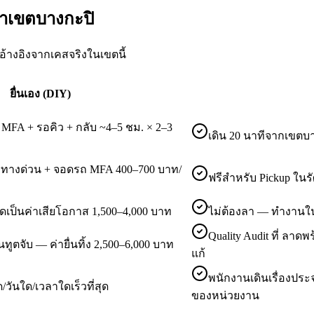
ค้าเขตบางกะปิ
อ้างอิงจากเคสจริงในเขตนี้
ยื่นเอง (DIY)
MFA + รอคิว + กลับ ~4–5 ชม. × 2–3
เดิน 20 นาทีจากเขตบา
 + ทางด่วน + จอดรถ MFA 400–700 บาท/
ฟรีสำหรับ Pickup ในร
ิดเป็นค่าเสียโอกาส 1,500–4,000 บาท
ไม่ต้องลา — ทำงานใ
Quality Audit ที่ ลา
ทูตจับ — ค่ายื่นทิ้ง 2,500–6,000 บาท
แก้
พนักงานเดินเรื่องปร
ด/วันใด/เวลาใดเร็วที่สุด
ของหน่วยงาน