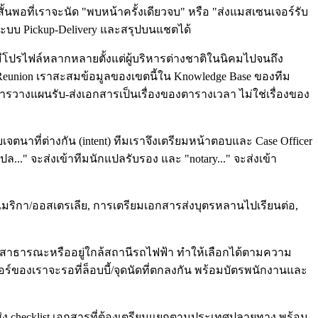
้นพอที่เราจะนัด "พบหน้าครั้งเดียวจบ" หรือ "ส่งแมสเซนเจอร์รับ
นระบบ Pickup-Delivery และสรุปบนแชตได้
มีโปรไฟล์หลากหลายตั้งแต่ผู้บริหารต่างชาติในนิคมไปจนถึง
y Reunion เราสะสมข้อมูลของเขตนี้ใน Knowledge Base ของทีม
การวางแผนรับ-ส่งเอกสารเป็นเรื่องของตารางเวลา ไม่ใช่เรื่องของ
ตนาที่ต่างกัน (intent) ทีมเราจึงเตรียมหน้าตอบและ Case Officer
แปล..." จะส่งเข้าทีมนักแปลรับรอง และ "notary..." จะส่งเข้า
/อเมริกา/ออสเตรเลีย, การเตรียมเอกสารส่งบุตรหลานไปเรียนต่อ,
จอดรถสาธารณะหรืออยู่ใกล้สถานีรถไฟฟ้า ทำให้เลือกได้ตามความ
ร์ของเราจะรอที่ล็อบบี้/จุดนัดที่ตกลงกัน พร้อมบัตรพนักงานและ
่ง checklist เอกสารที่ต้องเตรียมแยกตามประเทศปลายทาง พร้อม