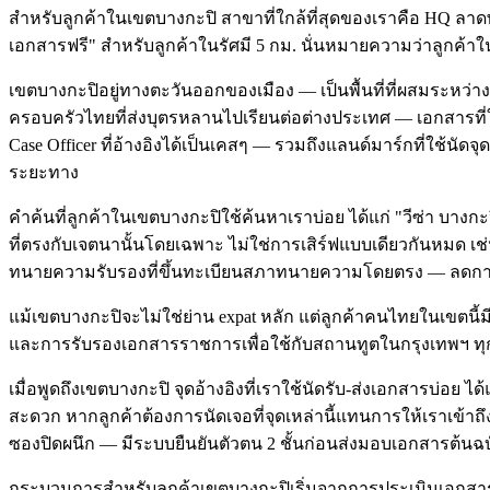
สำหรับลูกค้าในเขตบางกะปิ สาขาที่ใกล้ที่สุดของเราคือ HQ ลาดพร
เอกสารฟรี" สำหรับลูกค้าในรัศมี 5 กม. นั่นหมายความว่าลูกค้า
เขตบางกะปิอยู่ทางตะวันออกของเมือง — เป็นพื้นที่ที่ผสมระหว่า
ครอบครัวไทยที่ส่งบุตรหลานไปเรียนต่อต่างประเทศ — เอกสารที่ใช
Case Officer ที่อ้างอิงได้เป็นเคสๆ — รวมถึงแลนด์มาร์กที่ใช้น
ระยะทาง
คำค้นที่ลูกค้าในเขตบางกะปิใช้ค้นหาเราบ่อย ได้แก่ "วีซ่า บางก
ที่ตรงกับเจตนานั้นโดยเฉพาะ ไม่ใช่การเสิร์ฟแบบเดียวกันหมด เช่น คำ
ทนายความรับรองที่ขึ้นทะเบียนสภาทนายความโดยตรง — ลดการส่งต
แม้เขตบางกะปิจะไม่ใช่ย่าน expat หลัก แต่ลูกค้าคนไทยในเขตนี้
และการรับรองเอกสารราชการเพื่อใช้กับสถานทูตในกรุงเทพฯ ทุก
เมื่อพูดถึงเขตบางกะปิ จุดอ้างอิงที่เราใช้นัดรับ-ส่งเอกสารบ่อ
สะดวก หากลูกค้าต้องการนัดเจอที่จุดเหล่านี้แทนการให้เราเข้าถ
ซองปิดผนึก — มีระบบยืนยันตัวตน 2 ชั้นก่อนส่งมอบเอกสารต้นฉบ
กระบวนการสำหรับลูกค้าเขตบางกะปิเริ่มจากการประเมินเอกสารฟร