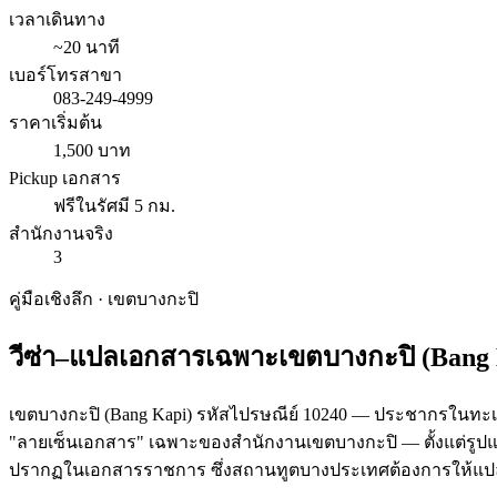
เวลาเดินทาง
~20 นาที
เบอร์โทรสาขา
083-249-4999
ราคาเริ่มต้น
1,500 บาท
Pickup เอกสาร
ฟรีในรัศมี 5 กม.
สำนักงานจริง
3
คู่มือเชิงลึก · เขต
บางกะปิ
วีซ่า–แปลเอกสารเฉพาะเขต
บางกะปิ
(
Bang
เขตบางกะปิ (Bang Kapi) รหัสไปรษณีย์ 10240 — ประชากรในทะเบียน 
"ลายเซ็นเอกสาร" เฉพาะของสำนักงานเขตบางกะปิ — ตั้งแต่รูป
ปรากฏในเอกสารราชการ ซึ่งสถานทูตบางประเทศต้องการให้แปลค