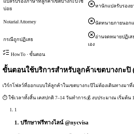
แปลรับรองภาษาที่ลูกค้าเขตบางกะปิใช้
หานักแปลรับรองยา
บ่อย
Notarial Attorney
นัดทนายภายนอกแยก
อ่านจดหมายปฏิเสธ
กรณีถูกปฏิเสธ
เอง
HowTo · ขั้นตอน
ขั้นตอนใช้บริการสำหรับลูกค้าเขตบางกะปิ (7
เวิร์กโฟลว์ที่ออกแบบให้ลูกค้าในเขตบางกะปิไม่ต้องเดินทางมาที
⏱ ใช้เวลาทั้งสิ้น
เคสปกติ 7–14 วันทำการ
💰 งบประมาณ
เริ่มต้น
1
1. ปรึกษาฟรีทางไลน์ @nycvisa