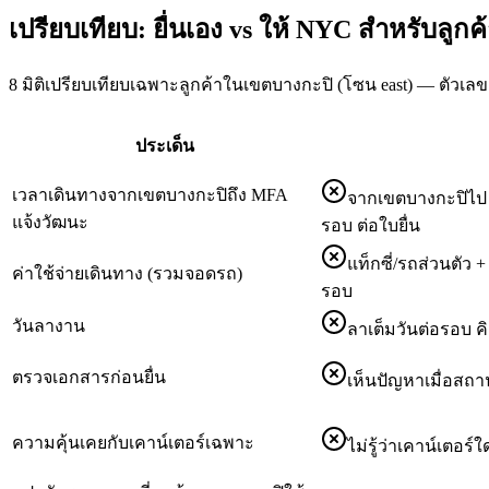
เปรียบเทียบ: ยื่นเอง vs ให้ NYC สำหรับลูก
8 มิติเปรียบเทียบเฉพาะลูกค้าในเขตบางกะปิ (โซน east) — ตัวเลข
ประเด็น
เวลาเดินทางจากเขตบางกะปิถึง MFA
จากเขตบางกะปิไป 
แจ้งวัฒนะ
รอบ ต่อใบยื่น
แท็กซี่/รถส่วนตัว
ค่าใช้จ่ายเดินทาง (รวมจอดรถ)
รอบ
วันลางาน
ลาเต็มวันต่อรอบ ค
ตรวจเอกสารก่อนยื่น
เห็นปัญหาเมื่อสถาน
ความคุ้นเคยกับเคาน์เตอร์เฉพาะ
ไม่รู้ว่าเคาน์เตอร์ใ