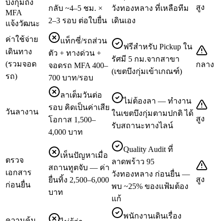
บึงกุ่มถึง
สูง
กลับ ~4–5 ชม. ×
วังทองหลาง ที่เหลือทีม
MFA
2–3 รอบ ต่อใบยื่น
เดินเอง
แจ้งวัฒนะ
ค่าใช้จ่าย
แท็กซี่/รถส่วน
ฟรีสำหรับ Pickup ใน
เดินทาง
ตัว + ทางด่วน +
รัศมี 5 กม.จากสาขา
(รวมจอด
กลาง
จอดรถ MFA 400–
(เขตบึงกุ่มเข้าเกณฑ์)
รถ)
700 บาท/รอบ
ลาเต็มวันต่อ
ไม่ต้องลา — ทำงาน
รอบ คิดเป็นค่าเสีย
วันลางาน
ในเขตบึงกุ่มตามปกติ ได้
สูง
โอกาส 1,500–
รับสถานะทางไลน์
4,000 บาท
Quality Audit ที่
เห็นปัญหาเมื่อ
ตรวจ
ลาดพร้าว 95
สถานทูตจับ — ค่า
เอกสาร
วังทองหลาง ก่อนยื่น —
สูง
ยื่นทิ้ง 2,500–6,000
ก่อนยื่น
พบ ~25% ของแฟ้มต้อง
บาท
แก้
พนักงานเดินเรื่อง
ความคุ้น