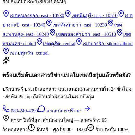
รายละเอียดเฉพาะของเขตนั้นๆ
เขตหนองจอก
·
east · 10530
เขตมีนบุรี
·
east · 10510
เขต
บางกะปิ
·
east · 10240
เขตคันนายาว
·
east · 10230
เขต
สะพานสูง
·
east · 10240
เขตคลองสามวา
·
east · 10510
เขต
พระนคร
·
central
เขตดุสิต
·
central
เขตบางรัก
·
silom-sathorn
เขตปทุมวัน
·
central
พร้อมเริ่มต้นเอกสารวีซ่า/แปลในเขต
บึงกุ่ม
แล้วหรือยัง?
ปรึกษาฟรี ประเมินเอกสาร และเสนอแผนงานภายใน 24 ชั่วโมง
· ส่งทีม Pickup ถึงบ้าน/สำนักงานในเขต
บึงกุ่ม
083-249-4999
ส่งเอกสารปรึกษา
สาขาใกล้ที่สุด:
สำนักงานใหญ่ — ลาดพร้าว 95
วังทองหลาง
จันทร์ – ศุกร์ 9:00 – 18:00
รับประกัน 100%