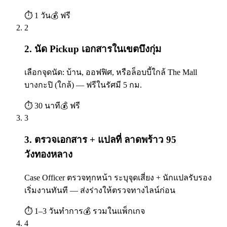
⏱
1 วัน
💰
ฟรี
2
2. นัด Pickup เอกสารในเขตบึงกุ่ม
เลือกจุดนัด: บ้าน, ออฟฟิศ, หรือล็อบบี้ใกล้ The Mall
บางกะปิ (ใกล้) — ฟรีในรัศมี 5 กม.
⏱
30 นาที
💰
ฟรี
3
3. ตรวจเอกสาร + แปลที่ ลาดพร้าว 95
วังทองหลาง
Case Officer ตรวจทุกหน้า ระบุจุดเสี่ยง + นักแปลรับรอง
เริ่มงานทันที — ส่งร่างให้ตรวจทางไลน์ก่อน
⏱
1–3 วันทำการ
💰
รวมในแพ็กเกจ
4