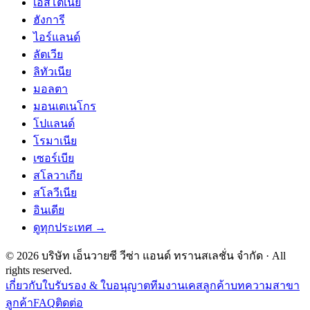
เอสโตเนีย
ฮังการี
ไอร์แลนด์
ลัตเวีย
ลิทัวเนีย
มอลตา
มอนเตเนโกร
โปแลนด์
โรมาเนีย
เซอร์เบีย
สโลวาเกีย
สโลวีเนีย
อินเดีย
ดูทุกประเทศ →
©
2026
บริษัท เอ็นวายซี วีซ่า แอนด์ ทรานสเลชั่น จำกัด
· All
rights reserved.
เกี่ยวกับ
ใบรับรอง & ใบอนุญาต
ทีมงาน
เคสลูกค้า
บทความ
สาขา
ลูกค้า
FAQ
ติดต่อ