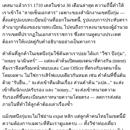
เคสมาแล้วกว่า 1710 เคสในช่วง 36 เดือนล่าสุด ความถี่นี้ทำให้
เราเข้าใจ "ลายเซ็นเอกสาร" เฉพาะของสำนักงานเขตบึงกุ่ม —
ตั้งแต่รูปแบบทะเบียนบ้านที่ออกในเขตนี้, รูปแบบการประทับตรา
สำเนาถูกต้องของนายทะเบียน, ไปจนถึงการลงนามของผู้อำนวย
การเขตที่ปรากฏในเอกสารราชการ ซึ่งสถานทูตบางประเทศ
ต้องการให้แปลคู่กับคำอธิบายอย่างเป็นทางการ
คำค้นที่ลูกค้าในเขตบึงกุ่มใช้ค้นหาเราบ่อย ได้แก่ "วีซ่า บึงกุ่ม",
"notary นวมินทร์" — แต่ละคำค้นเปิดเผยเจตนาที่ต่างกัน (intent)
ทีมเราจึงเตรียมหน้าตอบและ Case Officer ที่ตรงกับเจตนานั้น
โดยเฉพาะ ไม่ใช่การเสิร์ฟแบบเดียวกันหมด เช่น คำค้นที่ขึ้นต้น
ด้วย "รับยื่น..." จะส่งเข้าทีมเดินเรื่อง ส่วนคำค้น "แปล..." จะส่ง
เข้าทีมนักแปลรับรอง และ "notary..." จะส่งเข้าทนายความ
รับรองที่ขึ้นทะเบียนสภาทนายความโดยตรง — ลดการส่งต่อ
ภายในที่ทำให้ลูกค้าต้องเล่าเรื่องซ้ำ
แม้เขตบึงกุ่มจะไม่ใช่ย่าน expat หลัก แต่ลูกค้าคนไทยในเขตนี้มี
ความต้องการเฉพาะที่ทีมเราดูแลครบ — ทั้งวีซ่าท่องเที่ยว