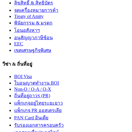
ลิขสิทธิ์ & สิทธิบัตร
จดเครื่องหมายการค้า
Treaty of Amity
พินัยกรรม & มรดก
โอนอสังหาฯ
อนุสัญญาภาษีซ้อน
EEC
เขตเศรษฐกิจพิเศษ
วีซ่า & ถิ่นที่อยู่
BOI Visa
ใบอนุญาตทำงาน BOI
Non-O / O-A / O-X
ถิ่นที่อยู่ถาวร (PR)
แพ็กเกจอยู่ไทยระยะยาว
แพ็กเกจ PR ออสเตรเลีย
PAN Card อินเดีย
รับรองเอกสารครอบครัว