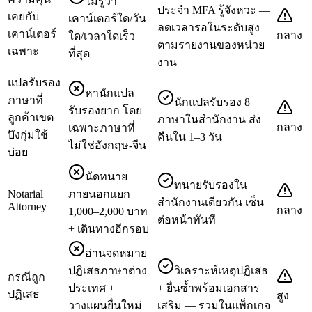
ไม่รู้ว่า
ประจำ MFA รู้จังหวะ —
เคยกับ
เคาน์เตอร์ใด/วัน
ลดเวลารอในระดับสูง
เคาน์เตอร์
กลาง
ใด/เวลาใดเร็ว
ตามรายงานของหน่วย
เฉพาะ
ที่สุด
งาน
แปลรับรอง
หานักแปล
ภาษาที่
นักแปลรับรอง 8+
รับรองยาก โดย
ลูกค้าเขต
ภาษาในสำนักงาน ส่ง
กลาง
เฉพาะภาษาที่
บึงกุ่มใช้
คืนใน 1–3 วัน
ไม่ใช่อังกฤษ-จีน
บ่อย
นัดทนาย
ทนายรับรองใน
Notarial
ภายนอกแยก
สำนักงานเดียวกัน เซ็น
Attorney
กลาง
1,000–2,000 บาท
ต่อหน้าทันที
+ เดินทางอีกรอบ
อ่านจดหมาย
ปฏิเสธภาษาต่าง
วิเคราะห์เหตุปฏิเสธ
กรณีถูก
ประเทศ +
+ ยื่นซ้ำพร้อมเอกสาร
ปฏิเสธ
สูง
วางแผนยื่นใหม่
เสริม — รวมในแพ็กเกจ