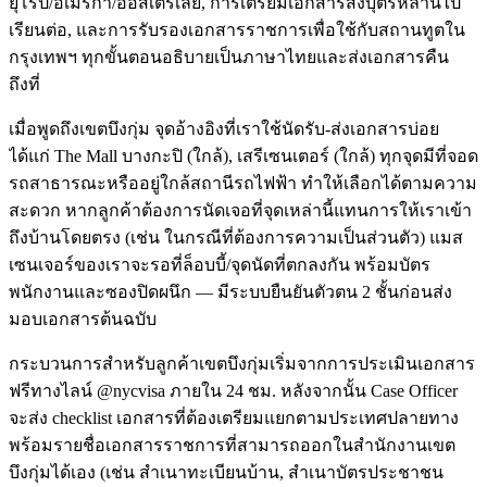
ยุโรป/อเมริกา/ออสเตรเลีย, การเตรียมเอกสารส่งบุตรหลานไป
เรียนต่อ, และการรับรองเอกสารราชการเพื่อใช้กับสถานทูตใน
กรุงเทพฯ ทุกขั้นตอนอธิบายเป็นภาษาไทยและส่งเอกสารคืน
ถึงที่
เมื่อพูดถึงเขตบึงกุ่ม จุดอ้างอิงที่เราใช้นัดรับ-ส่งเอกสารบ่อย
ได้แก่ The Mall บางกะปิ (ใกล้), เสรีเซนเตอร์ (ใกล้) ทุกจุดมีที่จอด
รถสาธารณะหรืออยู่ใกล้สถานีรถไฟฟ้า ทำให้เลือกได้ตามความ
สะดวก หากลูกค้าต้องการนัดเจอที่จุดเหล่านี้แทนการให้เราเข้า
ถึงบ้านโดยตรง (เช่น ในกรณีที่ต้องการความเป็นส่วนตัว) แมส
เซนเจอร์ของเราจะรอที่ล็อบบี้/จุดนัดที่ตกลงกัน พร้อมบัตร
พนักงานและซองปิดผนึก — มีระบบยืนยันตัวตน 2 ชั้นก่อนส่ง
มอบเอกสารต้นฉบับ
กระบวนการสำหรับลูกค้าเขตบึงกุ่มเริ่มจากการประเมินเอกสาร
ฟรีทางไลน์ @nycvisa ภายใน 24 ชม. หลังจากนั้น Case Officer
จะส่ง checklist เอกสารที่ต้องเตรียมแยกตามประเทศปลายทาง
พร้อมรายชื่อเอกสารราชการที่สามารถออกในสำนักงานเขต
บึงกุ่มได้เอง (เช่น สำเนาทะเบียนบ้าน, สำเนาบัตรประชาชน