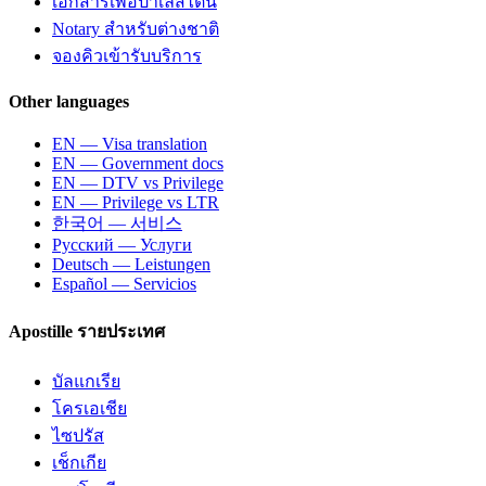
เอกสารเพื่อปาเลสไตน์
Notary สำหรับต่างชาติ
จองคิวเข้ารับบริการ
Other languages
EN — Visa translation
EN — Government docs
EN — DTV vs Privilege
EN — Privilege vs LTR
한국어 — 서비스
Русский — Услуги
Deutsch — Leistungen
Español — Servicios
Apostille รายประเทศ
บัลแกเรีย
โครเอเชีย
ไซปรัส
เช็กเกีย