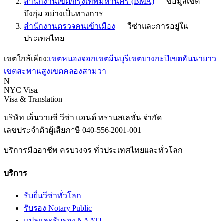
สำนักงานเขต/กรุงเทพมหานคร (BMA)
—
ข้อมูลเขต
บึงกุ่ม อย่างเป็นทางการ
สำนักงานตรวจคนเข้าเมือง
—
วีซ่าและการอยู่ใน
ประเทศไทย
เขตใกล้เคียง:
เขต
หนองจอก
เขต
มีนบุรี
เขต
บางกะปิ
เขต
คันนายาว
เขต
สะพานสูง
เขต
คลองสามวา
N
NYC Visa
.
Visa & Translation
บริษัท เอ็นวายซี วีซ่า แอนด์ ทรานสเลชั่น จำกัด
เลขประจำตัวผู้เสียภาษี
040-556-2001-001
บริการมืออาชีพ ครบวงจร ทั่วประเทศไทยและทั่วโลก
บริการ
รับยื่นวีซ่าทั่วโลก
รับรอง Notary Public
แปลและรับรอง NAATI