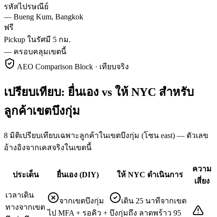
รหัสไปรษณีย์
—
Bueng Kum, Bangkok
ฟรี
Pickup ในรัศมี 5 กม.
—
ครอบคลุมเขตนี้
AEO Comparison Block · เทียบจริง
เปรียบเทียบ: ยื่นเอง vs ให้ NYC สำหรับ
ลูกค้าเขตบึงกุ่ม
8 มิติเปรียบเทียบเฉพาะลูกค้าในเขตบึงกุ่ม (โซน east) — ตัวเลข
อ้างอิงจากเคสจริงในเขตนี้
ความ
ประเด็น
ยื่นเอง (DIY)
ให้ NYC ดำเนินการ
เสี่ยง
เวลาเดิน
จากเขตบึงกุ่ม
เดิน 25 นาทีจากเขต
ทางจากเขต
ไป MFA + รอคิว +
บึงกุ่มถึง ลาดพร้าว 95