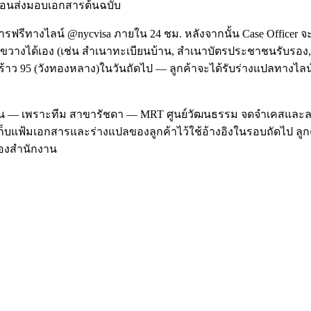
ก่อนส่งมอบเอกสารต้นฉบับ
รีทางไลน์ @nycvisa ภายใน 24 ชม. หลังจากนั้น Case Officer จ
ได้เอง (เช่น สำเนาทะเบียนบ้าน, สำเนาบัตรประชาชนรับรอง, ใบรั
ว 95 (วังทองหลาง)ในวันถัดไป — ลูกค้าจะได้รับร่างแปลทางไลน์เพ
4 เดือน — เพราะทีม สาขารัชดา — MRT ศูนย์วัฒนธรรม จดจำเคสและ
็บแฟ้มเอกสารและร่างแปลของลูกค้าไว้ใช้อ้างอิงในรอบถัดไป ลูกค้า
ดของสำนักงาน