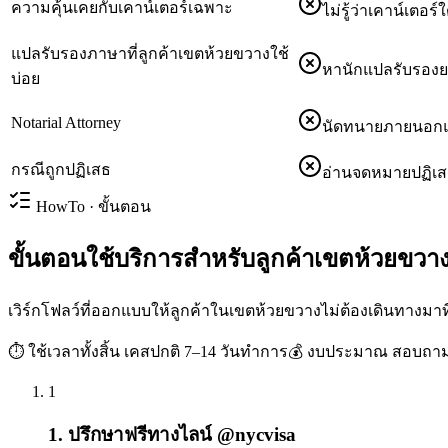
ความคุ้นเคยกับเคาน์เตอร์เฉพาะ
ไม่รู้ว่าเคาน์เตอร์
แปลรับรองภาษาที่ลูกค้าเขตห้วยขวางใช้
หานักแปลรับรองยา
บ่อย
Notarial Attorney
นัดทนายภายนอกแย
กรณีถูกปฏิเสธ
อ่านจดหมายปฏิเส
HowTo · ขั้นตอน
ขั้นตอนใช้บริการสำหรับลูกค้าเขตห้วยขวาง (
เวิร์กโฟลว์ที่ออกแบบให้ลูกค้าในเขตห้วยขวางไม่ต้องเดินทางมา
⏱ ใช้เวลาทั้งสิ้น
เคสปกติ 7–14 วันทำการ
💰 งบประมาณ
สอบถามเ
1
1. ปรึกษาฟรีทางไลน์ @nycvisa