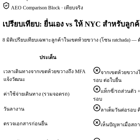
AEO Comparison Block · เทียบจริง
เปรียบเทียบ: ยื่นเอง vs ให้ NYC สำหรับลูก
8 มิติเปรียบเทียบเฉพาะลูกค้าในเขตห้วยขวาง (โซน ratchada) — ต
ประเด็น
เวลาเดินทางจากเขตห้วยขวางถึง MFA
จากเขตห้วยขวางไป
แจ้งวัฒนะ
รอบ ต่อใบยื่น
แท็กซี่/รถส่วนตั
ค่าใช้จ่ายเดินทาง (รวมจอดรถ)
รอบ
วันลางาน
ลาเต็มวันต่อรอบ ค
ตรวจเอกสารก่อนยื่น
เห็นปัญหาเมื่อสถาน