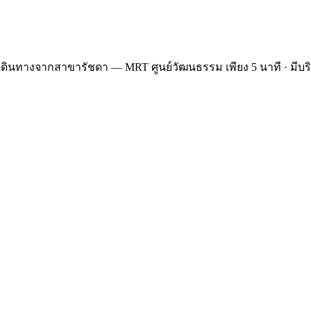
เดินทางจากสาขารัชดา — MRT ศูนย์วัฒนธรรม เพียง 5 นาที · มีบริก