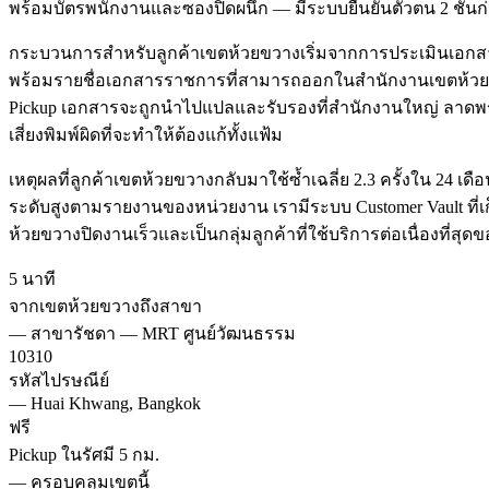
พร้อมบัตรพนักงานและซองปิดผนึก — มีระบบยืนยันตัวตน 2 ชั้น
กระบวนการสำหรับลูกค้าเขตห้วยขวางเริ่มจากการประเมินเอกสารฟ
พร้อมรายชื่อเอกสารราชการที่สามารถออกในสำนักงานเขตห้วยขวาง
Pickup เอกสารจะถูกนำไปแปลและรับรองที่สำนักงานใหญ่ ลาดพร้า
เสี่ยงพิมพ์ผิดที่จะทำให้ต้องแก้ทั้งแฟ้ม
เหตุผลที่ลูกค้าเขตห้วยขวางกลับมาใช้ซ้ำเฉลี่ย 2.3 ครั้งใน 2
ระดับสูงตามรายงานของหน่วยงาน เรามีระบบ Customer Vault ที่เก
ห้วยขวางปิดงานเร็วและเป็นกลุ่มลูกค้าที่ใช้บริการต่อเนื่องที่สุ
5 นาที
จากเขตห้วยขวางถึงสาขา
—
สาขารัชดา — MRT ศูนย์วัฒนธรรม
10310
รหัสไปรษณีย์
—
Huai Khwang, Bangkok
ฟรี
Pickup ในรัศมี 5 กม.
—
ครอบคลุมเขตนี้