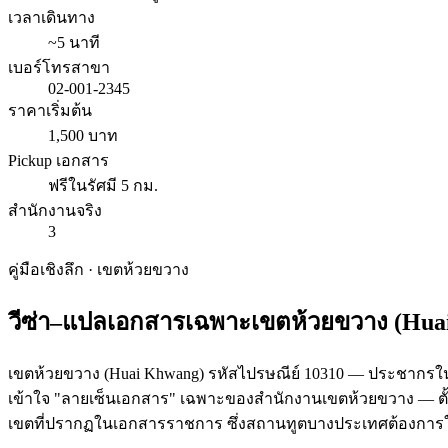
เวลาเดินทาง
~5 นาที
เบอร์โทรสาขา
02-001-2345
ราคาเริ่มต้น
1,500 บาท
Pickup เอกสาร
ฟรีในรัศมี 5 กม.
สำนักงานจริง
3
คู่มือเชิงลึก · เขต
ห้วยขวาง
วีซ่า–แปลเอกสารเฉพาะเขต
ห้วยขวาง
(
Hua
เขตห้วยขวาง (Huai Khwang) รหัสไปรษณีย์ 10310 — ประชากรในทะเบี
เข้าใจ "ลายเซ็นเอกสาร" เฉพาะของสำนักงานเขตห้วยขวาง — ตั
เขตที่ปรากฏในเอกสารราชการ ซึ่งสถานทูตบางประเทศต้องการให