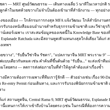
ชดา — MRT ศูนย์วัฒนธรรม — เดินทางเฉลี่ย 5 นาทีในเวลาปกติ ระย
าลูกค้าในเขตห้วยขวางไม่จำเป็นต้องเข้ามาที่สำนักงาน — ทุกอย่า
นทางของเมือง — ใกล้กรมการกงสุล MFA แจ้งวัฒนะ ใกล้สำนักงานตร
การรับรองหนังสือมอบอำนาจสำหรับธุรกรรมข้ามชาติ และวีซ่าธุร
บเคาน์เตอร์เฉพาะ เราสะสมข้อมูลของเขตนี้ใน Knowledge Base ของทีม
 Esplanade Ratchada และมีสถานทูต/ตัวแทนกงสุลใกล้เคียง ได้แก่ 
รุงเทพฯ
้วยขวาง", "รับยื่นวีซ่าจีน รัชดา", "แปลภาษาจีน MRT พระราม 9" — 
บบเดียวกันหมด เช่น คำค้นที่ขึ้นต้นด้วย "รับยื่น..." จะส่งเข้าทีม
มโดยตรง — ลดการส่งต่อภายในที่ทำให้ลูกค้าต้องเล่าเรื่องซ้ำ
ขวางมีความต้องการเฉพาะที่ทีมเรารู้จักดี — ตัวอย่างเช่น เรื่อง 90
-entry Permit ก่อนเดินทาง, และการรับรองพินัยกรรมข้ามชาติ เรา
ฉพาะ
ย ได้แก่ สถานทูตจีน, Central Rama 9, MRT ศูนย์วัฒนธรรม, Esplana
นี้แทนการให้เราเข้าถึงบ้านโดยตรง (เช่น ในกรณีที่ต้องการความเป