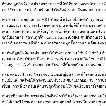
สำหรับลูกค้าในเขตห้วยขวาง สาขาที่ใกล้ที่สุดของเราคือ สาขารั
เจอร์รับเอกสารฟรี" สำหรับลูกค้าในรัศมี 5 กม. นั่นหมายความว่
เขตห้วยขวางอยู่บนแกน MRT สายสีน้ำเงินที่เชื่อมต่อกับทุกเส้
การบ่อยจึงรวมถึงการรับรองคำพิพากษาเพื่อใช้ในต่างประเทศ 
เคสที่ "เล็กๆ ผิดพลาดได้ใหญ่" หากไม่มีคนเดินเรื่องที่คุ้นเคยกั
จุดรับเอกสาร: สถานทูตจีน, Central Rama 9, MRT ศูนย์วัฒนธรรม,
เวลาที่เอกสารจะเข้าถึงเคาน์เตอร์สถานทูตสั้นกว่าค่าเฉลี่ยของก
คำค้นที่ลูกค้าในเขตห้วยขวางใช้ค้นหาเราบ่อย ได้แก่ "วีซ่าจีน ห
ตอบและ Case Officer ที่ตรงกับเจตนานั้นโดยเฉพาะ ไม่ใช่การเสิร์ฟแ
"notary..." จะส่งเข้าทนายความรับรองที่ขึ้นทะเบียนสภาทนายควา
กลุ่ม ครอบครัวจีน, นักธุรกิจจีน, expat ญี่ปุ่น-เกาหลี ในเขตห้วย
ทะเบียนสมรสไทยให้ตรงรูปแบบที่ประเทศบ้านเกิดยอมรับ, การขอ Re
ญี่ปุ่น-เกาหลี-อาหรับ) สำหรับลูกค้ากลุ่มนี้ในเขตห้วยขวางโดยเ
เมื่อพูดถึงเขตห้วยขวาง จุดอ้างอิงที่เราใช้นัดรับ-ส่งเอกสารบ่อ
ทำให้เลือกได้ตามความสะดวก หากลูกค้าต้องการนัดเจอที่จุดเหล่า