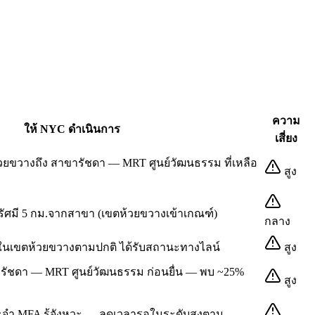
ความ
ให้ NYC ดำเนินการ
เสี่ยง
้วยขวางถึง สาขารัชดา — MRT ศูนย์วัฒนธรรม ที่เหลือ
สูง
นรัศมี 5 กม.จากสาขา (เขตห้วยขวางเข้าเกณฑ์)
กลาง
ในเขตห้วยขวางตามปกติ ได้รับสถานะทางไลน์
สูง
าขารัชดา — MRT ศูนย์วัฒนธรรม ก่อนยื่น — พบ ~25%
สูง
ระจำ MFA รู้จังหวะ — ลดเวลารอในระดับสูงตาม