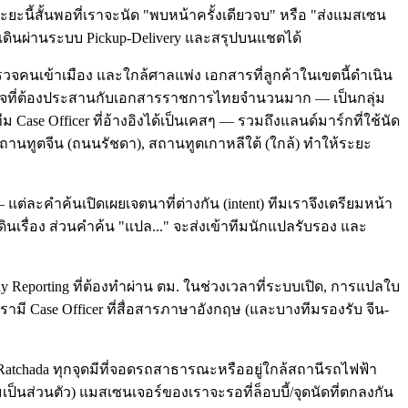
ะนี้สั้นพอที่เราจะนัด "พบหน้าครั้งเดียวจบ" หรือ "ส่งแมสเซน
งเดินผ่านระบบ Pickup-Delivery และสรุปบนแชตได้
วจคนเข้าเมือง และใกล้ศาลแพ่ง เอกสารที่ลูกค้าในเขตนี้ดำเนิน
กิจที่ต้องประสานกับเอกสารราชการไทยจำนวนมาก — เป็นกลุ่ม
 Case Officer ที่อ้างอิงได้เป็นเคสๆ — รวมถึงแลนด์มาร์กที่ใช้นัด
สถานทูตจีน (ถนนรัชดา), สถานทูตเกาหลีใต้ (ใกล้) ทำให้ระยะ
แต่ละคำค้นเปิดเผยเจตนาที่ต่างกัน (intent) ทีมเราจึงเตรียมหน้า
เดินเรื่อง ส่วนคำค้น "แปล..." จะส่งเข้าทีมนักแปลรับรอง และ
-Day Reporting ที่ต้องทำผ่าน ตม. ในช่วงเวลาที่ระบบเปิด, การแปลใบ
มี Case Officer ที่สื่อสารภาษาอังกฤษ (และบางทีมรองรับ จีน-
de Ratchada ทุกจุดมีที่จอดรถสาธารณะหรืออยู่ใกล้สถานีรถไฟฟ้า
็นส่วนตัว) แมสเซนเจอร์ของเราจะรอที่ล็อบบี้/จุดนัดที่ตกลงกัน