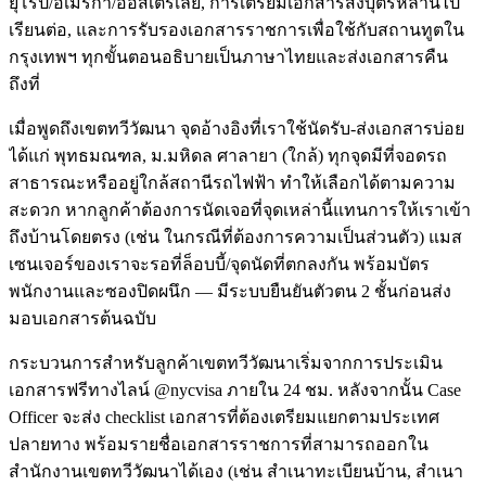
ยุโรป/อเมริกา/ออสเตรเลีย, การเตรียมเอกสารส่งบุตรหลานไป
เรียนต่อ, และการรับรองเอกสารราชการเพื่อใช้กับสถานทูตใน
กรุงเทพฯ ทุกขั้นตอนอธิบายเป็นภาษาไทยและส่งเอกสารคืน
ถึงที่
เมื่อพูดถึงเขตทวีวัฒนา จุดอ้างอิงที่เราใช้นัดรับ-ส่งเอกสารบ่อย
ได้แก่ พุทธมณฑล, ม.มหิดล ศาลายา (ใกล้) ทุกจุดมีที่จอดรถ
สาธารณะหรืออยู่ใกล้สถานีรถไฟฟ้า ทำให้เลือกได้ตามความ
สะดวก หากลูกค้าต้องการนัดเจอที่จุดเหล่านี้แทนการให้เราเข้า
ถึงบ้านโดยตรง (เช่น ในกรณีที่ต้องการความเป็นส่วนตัว) แมส
เซนเจอร์ของเราจะรอที่ล็อบบี้/จุดนัดที่ตกลงกัน พร้อมบัตร
พนักงานและซองปิดผนึก — มีระบบยืนยันตัวตน 2 ชั้นก่อนส่ง
มอบเอกสารต้นฉบับ
กระบวนการสำหรับลูกค้าเขตทวีวัฒนาเริ่มจากการประเมิน
เอกสารฟรีทางไลน์ @nycvisa ภายใน 24 ชม. หลังจากนั้น Case
Officer จะส่ง checklist เอกสารที่ต้องเตรียมแยกตามประเทศ
ปลายทาง พร้อมรายชื่อเอกสารราชการที่สามารถออกใน
สำนักงานเขตทวีวัฒนาได้เอง (เช่น สำเนาทะเบียนบ้าน, สำเนา