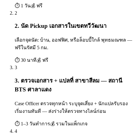
⏱
1 วัน
💰
ฟรี
2
2. นัด Pickup เอกสารในเขตทวีวัฒนา
เลือกจุดนัด: บ้าน, ออฟฟิศ, หรือล็อบบี้ใกล้ พุทธมณฑล —
ฟรีในรัศมี 5 กม.
⏱
30 นาที
💰
ฟรี
3
3. ตรวจเอกสาร + แปลที่ สาขาสีลม — สถานี
BTS ศาลาแดง
Case Officer ตรวจทุกหน้า ระบุจุดเสี่ยง + นักแปลรับรอง
เริ่มงานทันที — ส่งร่างให้ตรวจทางไลน์ก่อน
⏱
1–3 วันทำการ
💰
รวมในแพ็กเกจ
4