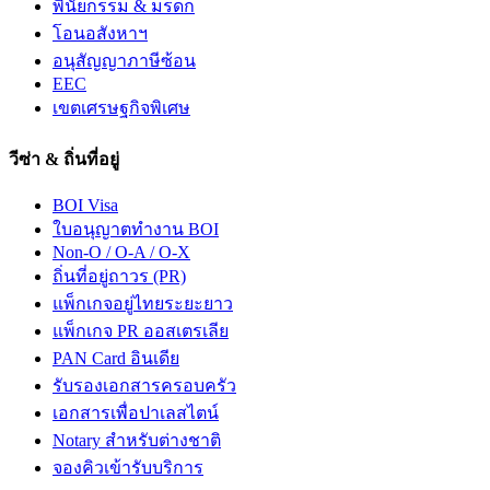
พินัยกรรม & มรดก
โอนอสังหาฯ
อนุสัญญาภาษีซ้อน
EEC
เขตเศรษฐกิจพิเศษ
วีซ่า & ถิ่นที่อยู่
BOI Visa
ใบอนุญาตทำงาน BOI
Non-O / O-A / O-X
ถิ่นที่อยู่ถาวร (PR)
แพ็กเกจอยู่ไทยระยะยาว
แพ็กเกจ PR ออสเตรเลีย
PAN Card อินเดีย
รับรองเอกสารครอบครัว
เอกสารเพื่อปาเลสไตน์
Notary สำหรับต่างชาติ
จองคิวเข้ารับบริการ