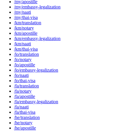
/my/apostille
/my/embassy-legalization
/my/naati
/my/thai-visa
/km/translation
/km/notary
/km/apostille
/km/embassy-legalization
/km/naati
/km/thai-visa
/lo/translation
/lo/notary
/lo/apostille
/lo/embassy-legalization
/lo/naati
/lo/thai-visa
/fa/translation
/fa/notary
/fa/apostille
/fa/embassy-legalization
/fa/naati
/fa/thai-visa
/he/translation
/he/notary
/he/apostille