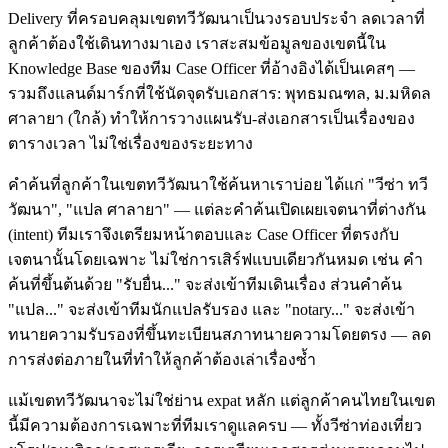
Delivery ที่ครอบคลุมเขตทวีวัฒนาเป็นวงรอบประจำ ลดเวลาที่
ลูกค้าต้องใช้เดินทางมาเอง เราสะสมข้อมูลของเขตนี้ใน
Knowledge Base ของทีม Case Officer ที่อ้างอิงได้เป็นเคสๆ —
รวมถึงแลนด์มาร์กที่ใช้นัดจุดรับเอกสาร: พุทธมณฑล, ม.มหิดล
ศาลายา (ใกล้) ทำให้การวางแผนรับ-ส่งเอกสารเป็นเรื่องของ
ตารางเวลา ไม่ใช่เรื่องของระยะทาง
คำค้นที่ลูกค้าในเขตทวีวัฒนาใช้ค้นหาเราบ่อย ได้แก่ "วีซ่า ทวี
วัฒนา", "แปล ศาลายา" — แต่ละคำค้นเปิดเผยเจตนาที่ต่างกัน
(intent) ทีมเราจึงเตรียมหน้าตอบและ Case Officer ที่ตรงกับ
เจตนานั้นโดยเฉพาะ ไม่ใช่การเสิร์ฟแบบเดียวกันหมด เช่น คำ
ค้นที่ขึ้นต้นด้วย "รับยื่น..." จะส่งเข้าทีมเดินเรื่อง ส่วนคำค้น
"แปล..." จะส่งเข้าทีมนักแปลรับรอง และ "notary..." จะส่งเข้า
ทนายความรับรองที่ขึ้นทะเบียนสภาทนายความโดยตรง — ลด
การส่งต่อภายในที่ทำให้ลูกค้าต้องเล่าเรื่องซ้ำ
แม้เขตทวีวัฒนาจะไม่ใช่ย่าน expat หลัก แต่ลูกค้าคนไทยในเขต
นี้มีความต้องการเฉพาะที่ทีมเราดูแลครบ — ทั้งวีซ่าท่องเที่ยว