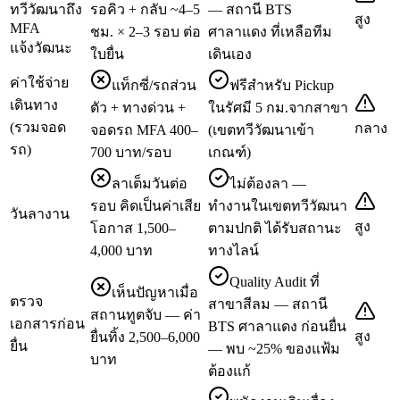
ทวีวัฒนาถึง
รอคิว + กลับ ~4–5
— สถานี BTS
สูง
MFA
ชม. × 2–3 รอบ ต่อ
ศาลาแดง ที่เหลือทีม
แจ้งวัฒนะ
ใบยื่น
เดินเอง
ค่าใช้จ่าย
แท็กซี่/รถส่วน
ฟรีสำหรับ Pickup
เดินทาง
ตัว + ทางด่วน +
ในรัศมี 5 กม.จากสาขา
(รวมจอด
กลาง
จอดรถ MFA 400–
(เขตทวีวัฒนาเข้า
รถ)
700 บาท/รอบ
เกณฑ์)
ลาเต็มวันต่อ
ไม่ต้องลา —
รอบ คิดเป็นค่าเสีย
ทำงานในเขตทวีวัฒนา
วันลางาน
สูง
โอกาส 1,500–
ตามปกติ ได้รับสถานะ
4,000 บาท
ทางไลน์
Quality Audit ที่
เห็นปัญหาเมื่อ
ตรวจ
สาขาสีลม — สถานี
สถานทูตจับ — ค่า
เอกสารก่อน
BTS ศาลาแดง ก่อนยื่น
สูง
ยื่นทิ้ง 2,500–6,000
ยื่น
— พบ ~25% ของแฟ้ม
บาท
ต้องแก้