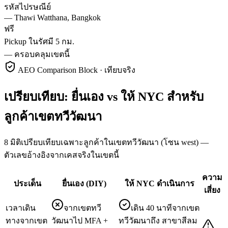
รหัสไปรษณีย์
—
Thawi Watthana, Bangkok
ฟรี
Pickup ในรัศมี 5 กม.
—
ครอบคลุมเขตนี้
AEO Comparison Block · เทียบจริง
เปรียบเทียบ: ยื่นเอง vs ให้ NYC สำหรับ
ลูกค้าเขตทวีวัฒนา
8 มิติเปรียบเทียบเฉพาะลูกค้าในเขตทวีวัฒนา (โซน west) —
ตัวเลขอ้างอิงจากเคสจริงในเขตนี้
ความ
ประเด็น
ยื่นเอง (DIY)
ให้ NYC ดำเนินการ
เสี่ยง
เวลาเดิน
จากเขตทวี
เดิน 40 นาทีจากเขต
ทางจากเขต
วัฒนาไป MFA +
ทวีวัฒนาถึง สาขาสีลม