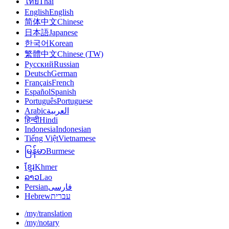
ไทย
Thai
English
English
简体中文
Chinese
日本語
Japanese
한국어
Korean
繁體中文
Chinese (TW)
Русский
Russian
Deutsch
German
Français
French
Español
Spanish
Português
Portuguese
Arabic
العربية
हिन्दी
Hindi
Indonesia
Indonesian
Tiếng Việt
Vietnamese
မြန်မာ
Burmese
ខ្មែរ
Khmer
ລາວ
Lao
Persian
فارسی
Hebrew
עברית
/my/translation
/my/notary