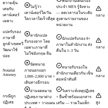
พนักงานเดินเรื่อง
ความคุ้น
ไม่รู้ว่า
ประจำ MFA รู้จังหวะ
เคยกับ
เคาน์เตอร์ใด/วัน
— ลดเวลารอในระดับ
เคาน์เตอร์
กลาง
ใด/เวลาใดเร็วที่สุด
สูงตามรายงานของ
เฉพาะ
หน่วยงาน
แปลรับรอง
หานักแปล
ภาษาที่
นักแปลรับรอง 8+
รับรองยาก โดย
ลูกค้าเขตทวี
ภาษาในสำนักงาน ส่ง
กลาง
เฉพาะภาษาที่
วัฒนาใช้
คืนใน 1–3 วัน
ไม่ใช่อังกฤษ-จีน
บ่อย
นัดทนาย
ทนายรับรองใน
Notarial
ภายนอกแยก
สำนักงานเดียวกัน เซ็น
Attorney
กลาง
1,000–2,000 บาท +
ต่อหน้าทันที
เดินทางอีกรอบ
อ่านจดหมาย
วิเคราะห์เหตุปฏิเสธ
กรณีถูก
ปฏิเสธภาษาต่าง
+ ยื่นซ้ำพร้อมเอกสาร
ปฏิเสธ
สูง
ประเทศ + วางแผน
เสริม — รวมในแพ็ก