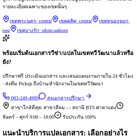
รายละเอียดเฉพาะของเขตนั้นๆ
เขตพระนคร
·
central
เขตดุสิต
·
central
เขตหนองจอก
·
east
เขตบางรัก
·
silom-sathorn
พร้อมเริ่มต้นเอกสารวีซ่า/แปลในเขต
ทวีวัฒนา
แล้วหรือ
ยัง?
ปรึกษาฟรี ประเมินเอกสาร และเสนอแผนงานภายใน 24 ชั่วโมง
· ส่งทีม Pickup ถึงบ้าน/สำนักงานในเขต
ทวีวัฒนา
083-249-4999
ส่งเอกสารปรึกษา
สาขาใกล้ที่สุด:
สาขาสีลม — สถานี BTS ศาลาแดง
จันทร์ – ศุกร์ 9:00 – 18:00
รับประกัน 100%
แนะนำบริการแปลเอกสาร: เลือกอย่างไร