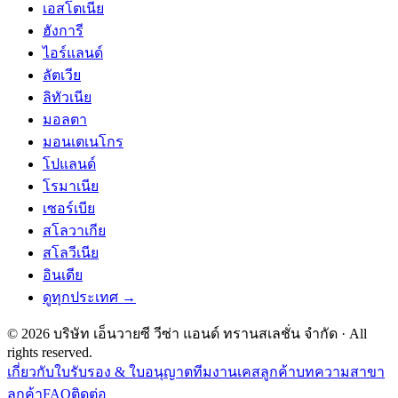
เอสโตเนีย
ฮังการี
ไอร์แลนด์
ลัตเวีย
ลิทัวเนีย
มอลตา
มอนเตเนโกร
โปแลนด์
โรมาเนีย
เซอร์เบีย
สโลวาเกีย
สโลวีเนีย
อินเดีย
ดูทุกประเทศ →
©
2026
บริษัท เอ็นวายซี วีซ่า แอนด์ ทรานสเลชั่น จำกัด
· All
rights reserved.
เกี่ยวกับ
ใบรับรอง & ใบอนุญาต
ทีมงาน
เคสลูกค้า
บทความ
สาขา
ลูกค้า
FAQ
ติดต่อ