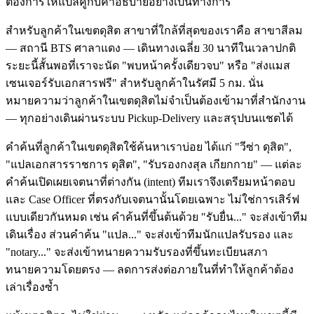
ต้องการให้แปลคู่กับคำอธิบายอย่างเป็นทางการ
สำหรับลูกค้าในเขตดุสิต สาขาที่ใกล้ที่สุดของเราคือ สาขาสีลม
— สถานี BTS ศาลาแดง — เดินทางเฉลี่ย 30 นาทีในเวลาปกติ
ระยะนี้สั้นพอที่เราจะนัด "พบหน้าครั้งเดียวจบ" หรือ "ส่งแมส
เซนเจอร์รับเอกสารฟรี" สำหรับลูกค้าในรัศมี 5 กม. นั่น
หมายความว่าลูกค้าในเขตดุสิตไม่จำเป็นต้องเข้ามาที่สำนักงาน
— ทุกอย่างเดินผ่านระบบ Pickup-Delivery และสรุปบนแชตได้
คำค้นที่ลูกค้าในเขตดุสิตใช้ค้นหาเราบ่อย ได้แก่ "วีซ่า ดุสิต",
"แปลเอกสารราชการ ดุสิต", "รับรองกงสุล เกียกกาย" — แต่ละ
คำค้นเปิดเผยเจตนาที่ต่างกัน (intent) ทีมเราจึงเตรียมหน้าตอบ
และ Case Officer ที่ตรงกับเจตนานั้นโดยเฉพาะ ไม่ใช่การเสิร์ฟ
แบบเดียวกันหมด เช่น คำค้นที่ขึ้นต้นด้วย "รับยื่น..." จะส่งเข้าทีม
เดินเรื่อง ส่วนคำค้น "แปล..." จะส่งเข้าทีมนักแปลรับรอง และ
"notary..." จะส่งเข้าทนายความรับรองที่ขึ้นทะเบียนสภา
ทนายความโดยตรง — ลดการส่งต่อภายในที่ทำให้ลูกค้าต้อง
เล่าเรื่องซ้ำ