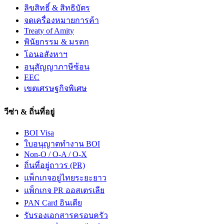
ลิขสิทธิ์ & สิทธิบัตร
จดเครื่องหมายการค้า
Treaty of Amity
พินัยกรรม & มรดก
โอนอสังหาฯ
อนุสัญญาภาษีซ้อน
EEC
เขตเศรษฐกิจพิเศษ
วีซ่า & ถิ่นที่อยู่
BOI Visa
ใบอนุญาตทำงาน BOI
Non-O / O-A / O-X
ถิ่นที่อยู่ถาวร (PR)
แพ็กเกจอยู่ไทยระยะยาว
แพ็กเกจ PR ออสเตรเลีย
PAN Card อินเดีย
รับรองเอกสารครอบครัว