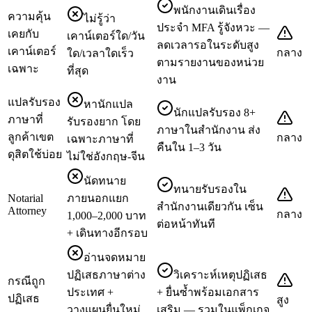
พนักงานเดินเรื่อง
ความคุ้น
ไม่รู้ว่า
ประจำ MFA รู้จังหวะ —
เคยกับ
เคาน์เตอร์ใด/วัน
ลดเวลารอในระดับสูง
เคาน์เตอร์
กลาง
ใด/เวลาใดเร็ว
ตามรายงานของหน่วย
เฉพาะ
ที่สุด
งาน
แปลรับรอง
หานักแปล
นักแปลรับรอง 8+
ภาษาที่
รับรองยาก โดย
ภาษาในสำนักงาน ส่ง
ลูกค้าเขต
กลาง
เฉพาะภาษาที่
คืนใน 1–3 วัน
ดุสิตใช้บ่อย
ไม่ใช่อังกฤษ-จีน
นัดทนาย
ทนายรับรองใน
Notarial
ภายนอกแยก
สำนักงานเดียวกัน เซ็น
Attorney
กลาง
1,000–2,000 บาท
ต่อหน้าทันที
+ เดินทางอีกรอบ
อ่านจดหมาย
ปฏิเสธภาษาต่าง
วิเคราะห์เหตุปฏิเสธ
กรณีถูก
ประเทศ +
+ ยื่นซ้ำพร้อมเอกสาร
ปฏิเสธ
สูง
วางแผนยื่นใหม่
เสริม — รวมในแพ็กเกจ