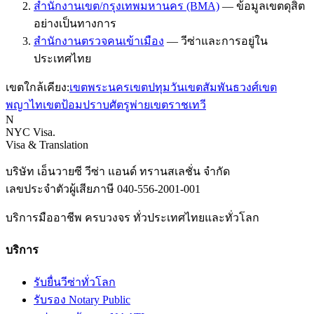
สำนักงานเขต/กรุงเทพมหานคร (BMA)
—
ข้อมูลเขตดุสิต
อย่างเป็นทางการ
สำนักงานตรวจคนเข้าเมือง
—
วีซ่าและการอยู่ใน
ประเทศไทย
เขตใกล้เคียง:
เขต
พระนคร
เขต
ปทุมวัน
เขต
สัมพันธวงศ์
เขต
พญาไท
เขต
ป้อมปราบศัตรูพ่าย
เขต
ราชเทวี
N
NYC Visa
.
Visa & Translation
บริษัท เอ็นวายซี วีซ่า แอนด์ ทรานสเลชั่น จำกัด
เลขประจำตัวผู้เสียภาษี
040-556-2001-001
บริการมืออาชีพ ครบวงจร ทั่วประเทศไทยและทั่วโลก
บริการ
รับยื่นวีซ่าทั่วโลก
รับรอง Notary Public