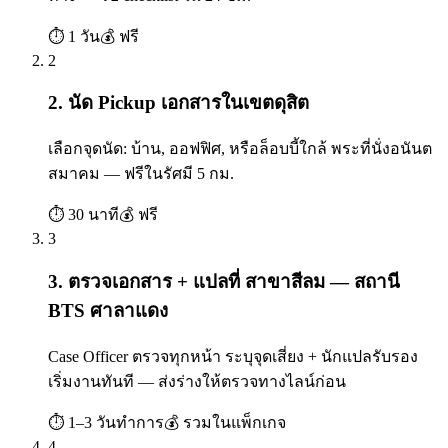
⏱
1 วัน
💰
ฟรี
2
2. นัด Pickup เอกสารในเขตดุสิต
เลือกจุดนัด: บ้าน, ออฟฟิศ, หรือล็อบบี้ใกล้ พระที่นั่งอนันต
สมาคม — ฟรีในรัศมี 5 กม.
⏱
30 นาที
💰
ฟรี
3
3. ตรวจเอกสาร + แปลที่ สาขาสีลม — สถานี
BTS ศาลาแดง
Case Officer ตรวจทุกหน้า ระบุจุดเสี่ยง + นักแปลรับรอง
เริ่มงานทันที — ส่งร่างให้ตรวจทางไลน์ก่อน
⏱
1–3 วันทำการ
💰
รวมในแพ็กเกจ
4