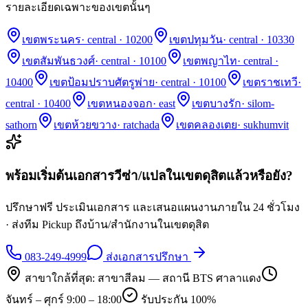
รายละเอียดเฉพาะของเขตนั้นๆ
เขตพระนคร
·
central · 10200
เขตปทุมวัน
·
central · 10330
เขตสัมพันธวงศ์
·
central · 10100
เขตพญาไท
·
central ·
10400
เขตป้อมปราบศัตรูพ่าย
·
central · 10100
เขตราชเทวี
·
central · 10400
เขตหนองจอก
·
east
เขตบางรัก
·
silom-
sathorn
เขตห้วยขวาง
·
ratchada
เขตคลองเตย
·
sukhumvit
พร้อมเริ่มต้นเอกสารวีซ่า/แปลในเขต
ดุสิต
แล้วหรือยัง?
ปรึกษาฟรี ประเมินเอกสาร และเสนอแผนงานภายใน 24 ชั่วโมง
· ส่งทีม Pickup ถึงบ้าน/สำนักงานในเขต
ดุสิต
083-249-4999
ส่งเอกสารปรึกษา
สาขาใกล้ที่สุด:
สาขาสีลม — สถานี BTS ศาลาแดง
จันทร์ – ศุกร์ 9:00 – 18:00
รับประกัน 100%