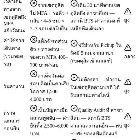
เวลาเดิน
จากเขตดุสิต
เดิน 30 นาทีจากเขต
ทางจาก
ไป MFA + รอคิว +
ดุสิตถึง สาขาสีลม —
เขตดุสิตถึง
สูง
กลับ ~4–5 ชม. ×
สถานี BTS ศาลาแดง ที่
MFA
2–3 รอบ ต่อใบยื่น
เหลือทีมเดินเอง
แจ้งวัฒนะ
ค่าใช้จ่าย
แท็กซี่/รถส่วน
ฟรีสำหรับ Pickup ใน
เดินทาง
ตัว + ทางด่วน +
รัศมี 5 กม.จากสาขา
(รวมจอด
กลาง
จอดรถ MFA 400–
(เขตดุสิตเข้าเกณฑ์)
รถ)
700 บาท/รอบ
ลาเต็มวันต่อ
ไม่ต้องลา — ทำงาน
รอบ คิดเป็นค่าเสีย
วันลางาน
ในเขตดุสิตตามปกติ ได้
สูง
โอกาส 1,500–
รับสถานะทางไลน์
4,000 บาท
เห็นปัญหาเมื่อ
Quality Audit ที่ สาขา
ตรวจ
สถานทูตจับ — ค่า
สีลม — สถานี BTS
เอกสาร
สูง
ยื่นทิ้ง 2,500–6,000
ศาลาแดง ก่อนยื่น — พบ
ก่อนยื่น
บาท
~25% ของแฟ้มต้องแก้