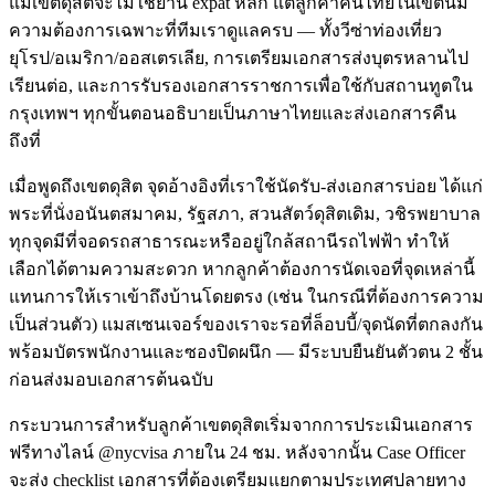
แม้เขตดุสิตจะไม่ใช่ย่าน expat หลัก แต่ลูกค้าคนไทยในเขตนี้มี
ความต้องการเฉพาะที่ทีมเราดูแลครบ — ทั้งวีซ่าท่องเที่ยว
ยุโรป/อเมริกา/ออสเตรเลีย, การเตรียมเอกสารส่งบุตรหลานไป
เรียนต่อ, และการรับรองเอกสารราชการเพื่อใช้กับสถานทูตใน
กรุงเทพฯ ทุกขั้นตอนอธิบายเป็นภาษาไทยและส่งเอกสารคืน
ถึงที่
เมื่อพูดถึงเขตดุสิต จุดอ้างอิงที่เราใช้นัดรับ-ส่งเอกสารบ่อย ได้แก่
พระที่นั่งอนันตสมาคม, รัฐสภา, สวนสัตว์ดุสิตเดิม, วชิรพยาบาล
ทุกจุดมีที่จอดรถสาธารณะหรืออยู่ใกล้สถานีรถไฟฟ้า ทำให้
เลือกได้ตามความสะดวก หากลูกค้าต้องการนัดเจอที่จุดเหล่านี้
แทนการให้เราเข้าถึงบ้านโดยตรง (เช่น ในกรณีที่ต้องการความ
เป็นส่วนตัว) แมสเซนเจอร์ของเราจะรอที่ล็อบบี้/จุดนัดที่ตกลงกัน
พร้อมบัตรพนักงานและซองปิดผนึก — มีระบบยืนยันตัวตน 2 ชั้น
ก่อนส่งมอบเอกสารต้นฉบับ
กระบวนการสำหรับลูกค้าเขตดุสิตเริ่มจากการประเมินเอกสาร
ฟรีทางไลน์ @nycvisa ภายใน 24 ชม. หลังจากนั้น Case Officer
จะส่ง checklist เอกสารที่ต้องเตรียมแยกตามประเทศปลายทาง