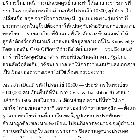
บริการในย่านนี้ การเป็นเขตศูนย์กลางทำให้เอกสารราชการที่
ออกในเขตดุสิต (ทะเบียนบ้านรหัสไปรษณีย์ 10300, สูติบัตร, ใบ
เปลี่ยนชื่อ-สกุล จากที่ว่าการเขต) มี "รูปแบบเฉพาะรุ่นเก่า" ที่
บางสถานทูตในยุโรปต้องการให้แปลคู่กับคำอธิบายลายเซ็นนาย
ทะเบียน — รายละเอียดที่นักแปลทั่วไปมักมองข้ามและทำให้
ลูกค้าต้องวิ่งกลับมาแก้ เราสะสมข้อมูลของเขตนี้ใน Knowledge
Base ของทีม Case Officer ที่อ้างอิงได้เป็นเคสๆ — รวมถึงแลนด์
มาร์กที่ใช้นัดจุดรับเอกสาร: พระที่นั่งอนันตสมาคม, รัฐสภา,
สวนสัตว์ดุสิตเดิม, วชิรพยาบาล ทำให้การวางแผนรับ-ส่งเอกสาร
เป็นเรื่องของตารางเวลา ไม่ใช่เรื่องของระยะทาง
เขตดุสิต (Dusit) รหัสไปรษณีย์ 10300 — ประชากรในทะเบียน
~100,000 คน เป็นพื้นที่ที่ทีม NYC Visa & Translation รับเคสมา
แล้วกว่า 1906 เคสในช่วง 36 เดือนล่าสุด ความถี่นี้ทำให้เรา
เข้าใจ "ลายเซ็นเอกสาร" เฉพาะของสำนักงานเขตดุสิต — ตั้งแต่
รูปแบบทะเบียนบ้านที่ออกในเขตนี้, รูปแบบการประทับตรา
สำเนาถูกต้องของนายทะเบียน, ไปจนถึงการลงนามของผู้อำนวย
การเขตที่ปรากฏในเอกสารราชการ ซึ่งสถานทูตบางประเทศ