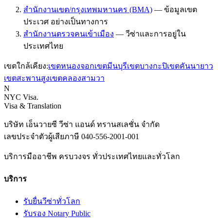
สำนักงานเขต/กรุงเทพมหานคร (BMA)
—
ข้อมูลเขต
ประเวศ อย่างเป็นทางการ
สำนักงานตรวจคนเข้าเมือง
—
วีซ่าและการอยู่ใน
ประเทศไทย
เขตใกล้เคียง:
เขต
หนองจอก
เขต
มีนบุรี
เขต
บางกะปิ
เขต
คันนายาว
เขต
สะพานสูง
เขต
คลองสามวา
N
NYC Visa
.
Visa & Translation
บริษัท เอ็นวายซี วีซ่า แอนด์ ทรานสเลชั่น จำกัด
เลขประจำตัวผู้เสียภาษี
040-556-2001-001
บริการมืออาชีพ ครบวงจร ทั่วประเทศไทยและทั่วโลก
บริการ
รับยื่นวีซ่าทั่วโลก
รับรอง Notary Public