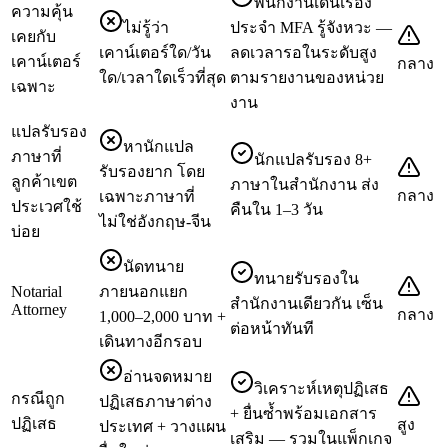
พนักงานเดินเรื่อง
ความคุ้น
ไม่รู้ว่า
ประจำ MFA รู้จังหวะ —
เคยกับ
เคาน์เตอร์ใด/วัน
ลดเวลารอในระดับสูง
เคาน์เตอร์
กลาง
ใด/เวลาใดเร็วที่สุด
ตามรายงานของหน่วย
เฉพาะ
งาน
แปลรับรอง
หานักแปล
ภาษาที่
นักแปลรับรอง 8+
รับรองยาก โดย
ลูกค้าเขต
ภาษาในสำนักงาน ส่ง
กลาง
เฉพาะภาษาที่
ประเวศใช้
คืนใน 1–3 วัน
ไม่ใช่อังกฤษ-จีน
บ่อย
นัดทนาย
ทนายรับรองใน
Notarial
ภายนอกแยก
สำนักงานเดียวกัน เซ็น
Attorney
กลาง
1,000–2,000 บาท +
ต่อหน้าทันที
เดินทางอีกรอบ
อ่านจดหมาย
วิเคราะห์เหตุปฏิเสธ
กรณีถูก
ปฏิเสธภาษาต่าง
+ ยื่นซ้ำพร้อมเอกสาร
ปฏิเสธ
สูง
ประเทศ + วางแผน
เสริม — รวมในแพ็กเกจ