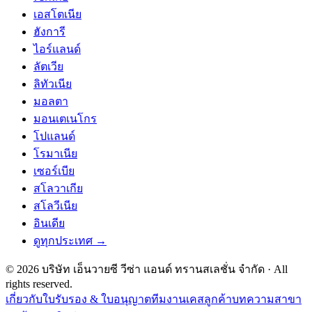
เอสโตเนีย
ฮังการี
ไอร์แลนด์
ลัตเวีย
ลิทัวเนีย
มอลตา
มอนเตเนโกร
โปแลนด์
โรมาเนีย
เซอร์เบีย
สโลวาเกีย
สโลวีเนีย
อินเดีย
ดูทุกประเทศ →
©
2026
บริษัท เอ็นวายซี วีซ่า แอนด์ ทรานสเลชั่น จำกัด
· All
rights reserved.
เกี่ยวกับ
ใบรับรอง & ใบอนุญาต
ทีมงาน
เคสลูกค้า
บทความ
สาขา