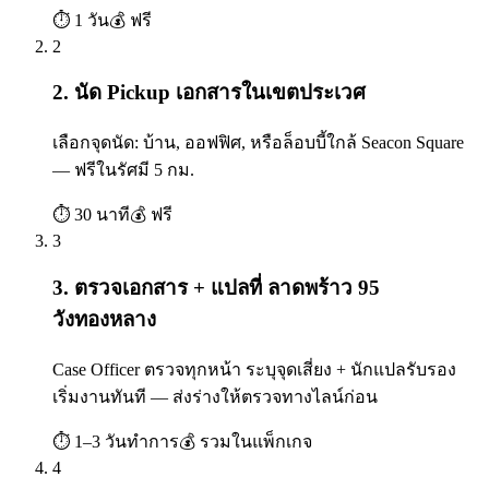
⏱
1 วัน
💰
ฟรี
2
2. นัด Pickup เอกสารในเขตประเวศ
เลือกจุดนัด: บ้าน, ออฟฟิศ, หรือล็อบบี้ใกล้ Seacon Square
— ฟรีในรัศมี 5 กม.
⏱
30 นาที
💰
ฟรี
3
3. ตรวจเอกสาร + แปลที่ ลาดพร้าว 95
วังทองหลาง
Case Officer ตรวจทุกหน้า ระบุจุดเสี่ยง + นักแปลรับรอง
เริ่มงานทันที — ส่งร่างให้ตรวจทางไลน์ก่อน
⏱
1–3 วันทำการ
💰
รวมในแพ็กเกจ
4