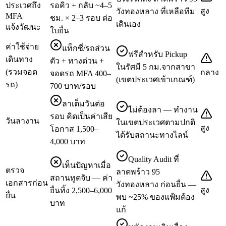
ประเวศถึง
รอคิว + กลับ ~4–5
สูง
วังทองหลาง ที่เหลือทีม
MFA
ชม. × 2–3 รอบ ต่อ
เดินเอง
แจ้งวัฒนะ
ใบยื่น
ค่าใช้จ่าย
แท็กซี่/รถส่วน
ฟรีสำหรับ Pickup
เดินทาง
ตัว + ทางด่วน +
ในรัศมี 5 กม.จากสาขา
(รวมจอด
กลาง
จอดรถ MFA 400–
(เขตประเวศเข้าเกณฑ์)
รถ)
700 บาท/รอบ
ลาเต็มวันต่อ
ไม่ต้องลา — ทำงาน
รอบ คิดเป็นค่าเสีย
วันลางาน
ในเขตประเวศตามปกติ
สูง
โอกาส 1,500–
ได้รับสถานะทางไลน์
4,000 บาท
Quality Audit ที่
เห็นปัญหาเมื่อ
ตรวจ
ลาดพร้าว 95
สถานทูตจับ — ค่า
เอกสารก่อน
วังทองหลาง ก่อนยื่น —
สูง
ยื่นทิ้ง 2,500–6,000
ยื่น
พบ ~25% ของแฟ้มต้อง
บาท
แก้