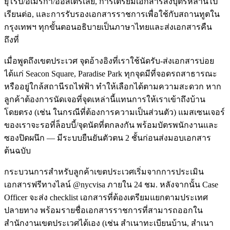
ยุโรป/อเมริกา/ออสเตรเลีย, การเตรียมเอกสารส่งบุตรหลานไป
เรียนต่อ, และการรับรองเอกสารราชการเพื่อใช้กับสถานทูตใน
กรุงเทพฯ ทุกขั้นตอนอธิบายเป็นภาษาไทยและส่งเอกสารคืน
ถึงที่
เมื่อพูดถึงเขตประเวศ จุดอ้างอิงที่เราใช้นัดรับ-ส่งเอกสารบ่อย
ได้แก่ Seacon Square, Paradise Park ทุกจุดมีที่จอดรถสาธารณะ
หรืออยู่ใกล้สถานีรถไฟฟ้า ทำให้เลือกได้ตามความสะดวก หาก
ลูกค้าต้องการนัดเจอที่จุดเหล่านี้แทนการให้เราเข้าถึงบ้าน
โดยตรง (เช่น ในกรณีที่ต้องการความเป็นส่วนตัว) แมสเซนเจอร์
ของเราจะรอที่ล็อบบี้/จุดนัดที่ตกลงกัน พร้อมบัตรพนักงานและ
ซองปิดผนึก — มีระบบยืนยันตัวตน 2 ชั้นก่อนส่งมอบเอกสาร
ต้นฉบับ
กระบวนการสำหรับลูกค้าเขตประเวศเริ่มจากการประเมิน
เอกสารฟรีทางไลน์ @nycvisa ภายใน 24 ชม. หลังจากนั้น Case
Officer จะส่ง checklist เอกสารที่ต้องเตรียมแยกตามประเทศ
ปลายทาง พร้อมรายชื่อเอกสารราชการที่สามารถออกใน
สำนักงานเขตประเวศได้เอง (เช่น สำเนาทะเบียนบ้าน, สำเนา