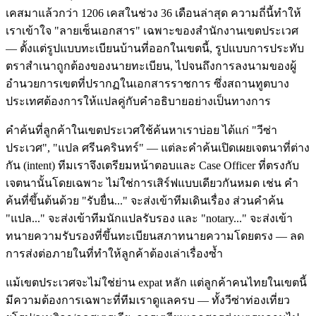
เคสมาแล้วกว่า 1206 เคสในช่วง 36 เดือนล่าสุด ความถี่นี้ทำให้
เราเข้าใจ "ลายเซ็นเอกสาร" เฉพาะของสำนักงานเขตประเวศ
— ตั้งแต่รูปแบบทะเบียนบ้านที่ออกในเขตนี้, รูปแบบการประทับ
ตราสำเนาถูกต้องของนายทะเบียน, ไปจนถึงการลงนามของผู้
อำนวยการเขตที่ปรากฏในเอกสารราชการ ซึ่งสถานทูตบาง
ประเทศต้องการให้แปลคู่กับคำอธิบายอย่างเป็นทางการ
คำค้นที่ลูกค้าในเขตประเวศใช้ค้นหาเราบ่อย ได้แก่ "วีซ่า
ประเวศ", "แปล ศรีนครินทร์" — แต่ละคำค้นเปิดเผยเจตนาที่ต่าง
กัน (intent) ทีมเราจึงเตรียมหน้าตอบและ Case Officer ที่ตรงกับ
เจตนานั้นโดยเฉพาะ ไม่ใช่การเสิร์ฟแบบเดียวกันหมด เช่น คำ
ค้นที่ขึ้นต้นด้วย "รับยื่น..." จะส่งเข้าทีมเดินเรื่อง ส่วนคำค้น
"แปล..." จะส่งเข้าทีมนักแปลรับรอง และ "notary..." จะส่งเข้า
ทนายความรับรองที่ขึ้นทะเบียนสภาทนายความโดยตรง — ลด
การส่งต่อภายในที่ทำให้ลูกค้าต้องเล่าเรื่องซ้ำ
แม้เขตประเวศจะไม่ใช่ย่าน expat หลัก แต่ลูกค้าคนไทยในเขตนี้
มีความต้องการเฉพาะที่ทีมเราดูแลครบ — ทั้งวีซ่าท่องเที่ยว