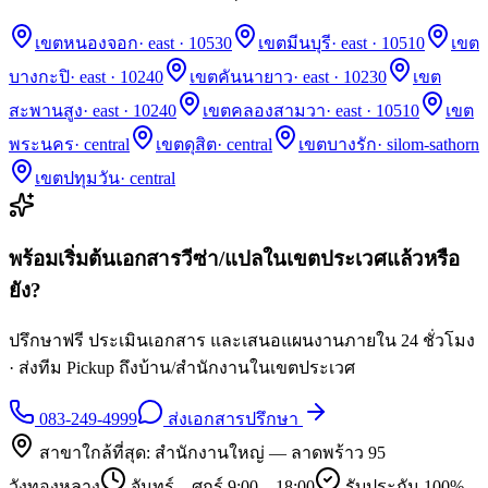
เขตหนองจอก
·
east · 10530
เขตมีนบุรี
·
east · 10510
เขต
บางกะปิ
·
east · 10240
เขตคันนายาว
·
east · 10230
เขต
สะพานสูง
·
east · 10240
เขตคลองสามวา
·
east · 10510
เขต
พระนคร
·
central
เขตดุสิต
·
central
เขตบางรัก
·
silom-sathorn
เขตปทุมวัน
·
central
พร้อมเริ่มต้นเอกสารวีซ่า/แปลในเขต
ประเวศ
แล้วหรือ
ยัง?
ปรึกษาฟรี ประเมินเอกสาร และเสนอแผนงานภายใน 24 ชั่วโมง
· ส่งทีม Pickup ถึงบ้าน/สำนักงานในเขต
ประเวศ
083-249-4999
ส่งเอกสารปรึกษา
สาขาใกล้ที่สุด:
สำนักงานใหญ่ — ลาดพร้าว 95
วังทองหลาง
จันทร์ – ศุกร์ 9:00 – 18:00
รับประกัน 100%