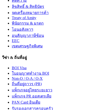
คดีความ
ลิขสิทธิ์ & สิทธิบัตร
จดเครื่องหมายการค้า
Treaty of Amity
พินัยกรรม & มรดก
โอนอสังหาฯ
อนุสัญญาภาษีซ้อน
EEC
เขตเศรษฐกิจพิเศษ
วีซ่า & ถิ่นที่อยู่
BOI Visa
ใบอนุญาตทำงาน BOI
Non-O / O-A / O-X
ถิ่นที่อยู่ถาวร (PR)
แพ็กเกจอยู่ไทยระยะยาว
แพ็กเกจ PR ออสเตรเลีย
PAN Card อินเดีย
รับรองเอกสารครอบครัว