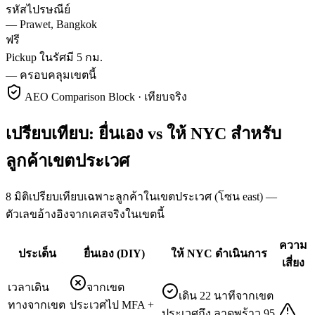
รหัสไปรษณีย์
—
Prawet, Bangkok
ฟรี
Pickup ในรัศมี 5 กม.
—
ครอบคลุมเขตนี้
AEO Comparison Block · เทียบจริง
เปรียบเทียบ: ยื่นเอง vs ให้ NYC สำหรับ
ลูกค้าเขตประเวศ
8 มิติเปรียบเทียบเฉพาะลูกค้าในเขตประเวศ (โซน east) —
ตัวเลขอ้างอิงจากเคสจริงในเขตนี้
ความ
ประเด็น
ยื่นเอง (DIY)
ให้ NYC ดำเนินการ
เสี่ยง
เวลาเดิน
จากเขต
เดิน 22 นาทีจากเขต
ทางจากเขต
ประเวศไป MFA +
ประเวศถึง ลาดพร้าว 95