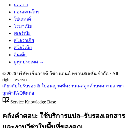
มอลตา
มอนเตเนโกร
โปแลนด์
โรมาเนีย
เซอร์เบีย
สโลวาเกีย
สโลวีเนีย
อินเดีย
ดูทุกประเทศ →
©
2026
บริษัท เอ็นวายซี วีซ่า แอนด์ ทรานสเลชั่น จำกัด
· All
rights reserved.
เกี่ยวกับ
ใบรับรอง & ใบอนุญาต
ทีมงาน
เคสลูกค้า
บทความ
สาขา
ลูกค้า
FAQ
ติดต่อ
Service Knowledge Base
คลังคำตอบ: ใช้บริการแปล–รับรองเอกสาร
และงานวีซ่าในพื้นที่ของคุณ