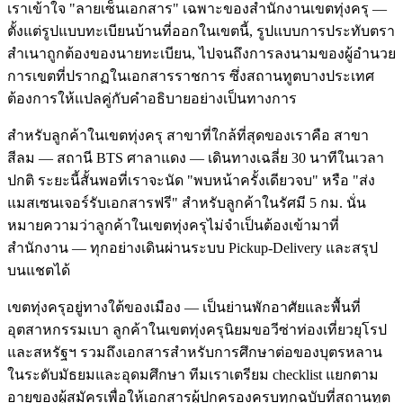
เราเข้าใจ "ลายเซ็นเอกสาร" เฉพาะของสำนักงานเขตทุ่งครุ —
ตั้งแต่รูปแบบทะเบียนบ้านที่ออกในเขตนี้, รูปแบบการประทับตรา
สำเนาถูกต้องของนายทะเบียน, ไปจนถึงการลงนามของผู้อำนวย
การเขตที่ปรากฏในเอกสารราชการ ซึ่งสถานทูตบางประเทศ
ต้องการให้แปลคู่กับคำอธิบายอย่างเป็นทางการ
สำหรับลูกค้าในเขตทุ่งครุ สาขาที่ใกล้ที่สุดของเราคือ สาขา
สีลม — สถานี BTS ศาลาแดง — เดินทางเฉลี่ย 30 นาทีในเวลา
ปกติ ระยะนี้สั้นพอที่เราจะนัด "พบหน้าครั้งเดียวจบ" หรือ "ส่ง
แมสเซนเจอร์รับเอกสารฟรี" สำหรับลูกค้าในรัศมี 5 กม. นั่น
หมายความว่าลูกค้าในเขตทุ่งครุไม่จำเป็นต้องเข้ามาที่
สำนักงาน — ทุกอย่างเดินผ่านระบบ Pickup-Delivery และสรุป
บนแชตได้
เขตทุ่งครุอยู่ทางใต้ของเมือง — เป็นย่านพักอาศัยและพื้นที่
อุตสาหกรรมเบา ลูกค้าในเขตทุ่งครุนิยมขอวีซ่าท่องเที่ยวยุโรป
และสหรัฐฯ รวมถึงเอกสารสำหรับการศึกษาต่อของบุตรหลาน
ในระดับมัธยมและอุดมศึกษา ทีมเราเตรียม checklist แยกตาม
อายุของผู้สมัครเพื่อให้เอกสารผู้ปกครองครบทุกฉบับที่สถานทูต