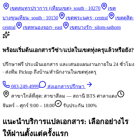
เขตสมุทรปราการ (เทียบเขต)
·
south · 10270
เขต
บางขุนเทียน
·
south · 10150
เขตพระนคร
·
central
เขตดุสิต
·
central
เขตหนองจอก
·
east
เขตบางรัก
·
silom-sathorn
พร้อมเริ่มต้นเอกสารวีซ่า/แปลในเขต
ทุ่งครุ
แล้วหรือยัง?
ปรึกษาฟรี ประเมินเอกสาร และเสนอแผนงานภายใน 24 ชั่วโมง
· ส่งทีม Pickup ถึงบ้าน/สำนักงานในเขต
ทุ่งครุ
083-249-4999
ส่งเอกสารปรึกษา
สาขาใกล้ที่สุด:
สาขาสีลม — สถานี BTS ศาลาแดง
จันทร์ – ศุกร์ 9:00 – 18:00
รับประกัน 100%
แนะนำบริการแปลเอกสาร: เลือกอย่างไร
ให้ผ่านตั้งแต่ครั้งแรก