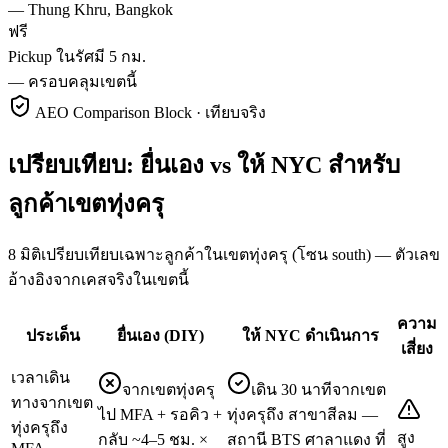
—
Thung Khru, Bangkok
ฟรี
Pickup ในรัศมี 5 กม.
—
ครอบคลุมเขตนี้
AEO Comparison Block · เทียบจริง
เปรียบเทียบ: ยื่นเอง vs ให้ NYC สำหรับ
ลูกค้าเขตทุ่งครุ
8 มิติเปรียบเทียบเฉพาะลูกค้าในเขตทุ่งครุ (โซน south) — ตัวเลข
อ้างอิงจากเคสจริงในเขตนี้
ความ
ประเด็น
ยื่นเอง (DIY)
ให้ NYC ดำเนินการ
เสี่ยง
เวลาเดิน
จากเขตทุ่งครุ
เดิน 30 นาทีจากเขต
ทางจากเขต
ไป MFA + รอคิว +
ทุ่งครุถึง สาขาสีลม —
ทุ่งครุถึง
สูง
กลับ ~4–5 ชม. ×
สถานี BTS ศาลาแดง ที่