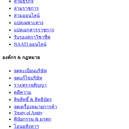
ล่ามธุรกิจ
ล่ามราชการ
ล่ามออนไลน์
แปลเฉพาะทาง
แปลเอกสารราชการ
รับรองสภาวิชาชีพ
NAATI ออนไลน์
องค์กร & กฎหมาย
จดทะเบียนบริษัท
จดแก้ไขบริษัท
ร่าง/ตรวจสัญญา
คดีความ
ลิขสิทธิ์ & สิทธิบัตร
จดเครื่องหมายการค้า
Treaty of Amity
พินัยกรรม & มรดก
โอนอสังหาฯ