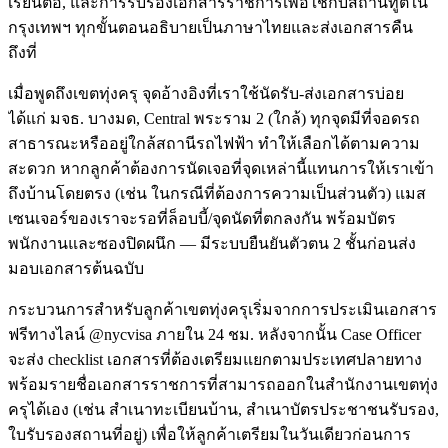
เรียนต่อ, และการรับรองเอกสารราชการเพื่อใช้กับสถานทูตใน
กรุงเทพฯ ทุกขั้นตอนอธิบายเป็นภาษาไทยและส่งเอกสารคืน
ถึงที่
เมื่อพูดถึงเขตทุ่งครุ จุดอ้างอิงที่เราใช้นัดรับ-ส่งเอกสารบ่อย
ได้แก่ มจธ. บางมด, Central พระราม 2 (ใกล้) ทุกจุดมีที่จอดรถ
สาธารณะหรืออยู่ใกล้สถานีรถไฟฟ้า ทำให้เลือกได้ตามความ
สะดวก หากลูกค้าต้องการนัดเจอที่จุดเหล่านี้แทนการให้เราเข้า
ถึงบ้านโดยตรง (เช่น ในกรณีที่ต้องการความเป็นส่วนตัว) แมส
เซนเจอร์ของเราจะรอที่ล็อบบี้/จุดนัดที่ตกลงกัน พร้อมบัตร
พนักงานและซองปิดผนึก — มีระบบยืนยันตัวตน 2 ชั้นก่อนส่ง
มอบเอกสารต้นฉบับ
กระบวนการสำหรับลูกค้าเขตทุ่งครุเริ่มจากการประเมินเอกสาร
ฟรีทางไลน์ @nycvisa ภายใน 24 ชม. หลังจากนั้น Case Officer
จะส่ง checklist เอกสารที่ต้องเตรียมแยกตามประเทศปลายทาง
พร้อมรายชื่อเอกสารราชการที่สามารถออกในสำนักงานเขตทุ่ง
ครุได้เอง (เช่น สำเนาทะเบียนบ้าน, สำเนาบัตรประชาชนรับรอง,
ใบรับรองสถานที่อยู่) เพื่อให้ลูกค้าเตรียมในวันเดียวก่อนการ