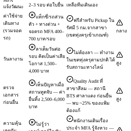
MFA
2–3 รอบ ต่อใบยื่น
เหลือทีมเดินเอง
แจ้งวัฒนะ
ค่าใช้จ่าย
แท็กซี่/รถส่วน
ฟรีสำหรับ Pickup ใน
เดินทาง
ตัว + ทางด่วน +
รัศมี 5 กม.จากสาขา
(รวมจอด
กลาง
จอดรถ MFA 400–
(เขตทุ่งครุเข้าเกณฑ์)
รถ)
700 บาท/รอบ
ลาเต็มวันต่อ
ไม่ต้องลา — ทำงาน
รอบ คิดเป็นค่าเสีย
วันลางาน
ในเขตทุ่งครุตามปกติ ได้
สูง
โอกาส 1,500–
รับสถานะทางไลน์
4,000 บาท
Quality Audit ที่
เห็นปัญหาเมื่อ
ตรวจ
สาขาสีลม — สถานี
สถานทูตจับ — ค่า
เอกสาร
BTS ศาลาแดง ก่อนยื่น
สูง
ยื่นทิ้ง 2,500–6,000
ก่อนยื่น
— พบ ~25% ของแฟ้ม
บาท
ต้องแก้
พนักงานเดินเรื่อง
ความคุ้น
ไม่รู้ว่า
ประจำ MFA รู้จังหวะ —
เคยกับ