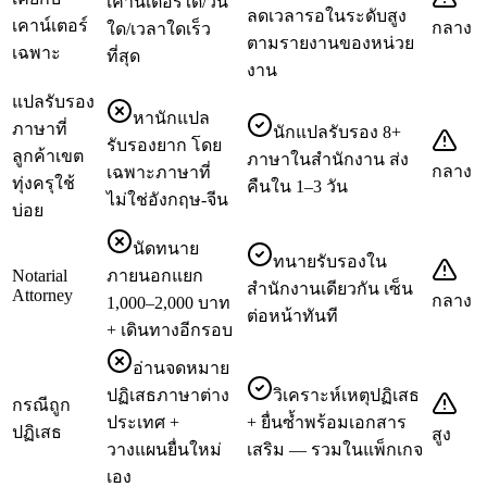
เคาน์เตอร์ใด/วัน
ลดเวลารอในระดับสูง
เคาน์เตอร์
กลาง
ใด/เวลาใดเร็ว
ตามรายงานของหน่วย
เฉพาะ
ที่สุด
งาน
แปลรับรอง
หานักแปล
ภาษาที่
นักแปลรับรอง 8+
รับรองยาก โดย
ลูกค้าเขต
ภาษาในสำนักงาน ส่ง
กลาง
เฉพาะภาษาที่
ทุ่งครุใช้
คืนใน 1–3 วัน
ไม่ใช่อังกฤษ-จีน
บ่อย
นัดทนาย
ทนายรับรองใน
Notarial
ภายนอกแยก
สำนักงานเดียวกัน เซ็น
Attorney
กลาง
1,000–2,000 บาท
ต่อหน้าทันที
+ เดินทางอีกรอบ
อ่านจดหมาย
ปฏิเสธภาษาต่าง
วิเคราะห์เหตุปฏิเสธ
กรณีถูก
ประเทศ +
+ ยื่นซ้ำพร้อมเอกสาร
ปฏิเสธ
สูง
วางแผนยื่นใหม่
เสริม — รวมในแพ็กเกจ
เอง