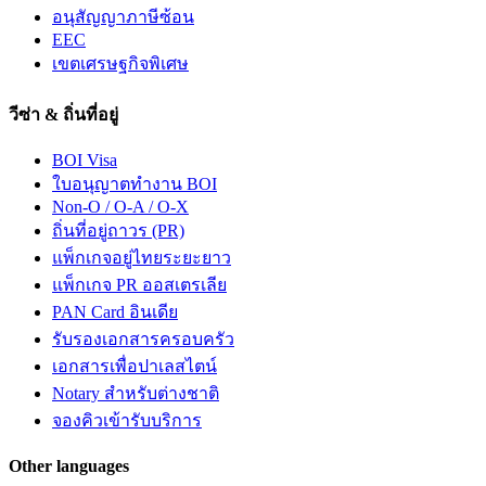
อนุสัญญาภาษีซ้อน
EEC
เขตเศรษฐกิจพิเศษ
วีซ่า & ถิ่นที่อยู่
BOI Visa
ใบอนุญาตทำงาน BOI
Non-O / O-A / O-X
ถิ่นที่อยู่ถาวร (PR)
แพ็กเกจอยู่ไทยระยะยาว
แพ็กเกจ PR ออสเตรเลีย
PAN Card อินเดีย
รับรองเอกสารครอบครัว
เอกสารเพื่อปาเลสไตน์
Notary สำหรับต่างชาติ
จองคิวเข้ารับบริการ
Other languages