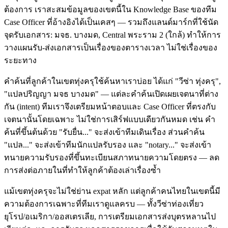
ต้องการ เราสะสมข้อมูลของเขตนี้ใน Knowledge Base ของทีม
Case Officer ที่อ้างอิงได้เป็นเคสๆ — รวมถึงแลนด์มาร์กที่ใช้นัด
จุดรับเอกสาร: มจธ. บางมด, Central พระราม 2 (ใกล้) ทำให้การ
วางแผนรับ-ส่งเอกสารเป็นเรื่องของตารางเวลา ไม่ใช่เรื่องของ
ระยะทาง
คำค้นที่ลูกค้าในเขตทุ่งครุใช้ค้นหาเราบ่อย ได้แก่ "วีซ่า ทุ่งครุ",
"แปลปริญญา มจธ บางมด" — แต่ละคำค้นเปิดเผยเจตนาที่ต่าง
กัน (intent) ทีมเราจึงเตรียมหน้าตอบและ Case Officer ที่ตรงกับ
เจตนานั้นโดยเฉพาะ ไม่ใช่การเสิร์ฟแบบเดียวกันหมด เช่น คำ
ค้นที่ขึ้นต้นด้วย "รับยื่น..." จะส่งเข้าทีมเดินเรื่อง ส่วนคำค้น
"แปล..." จะส่งเข้าทีมนักแปลรับรอง และ "notary..." จะส่งเข้า
ทนายความรับรองที่ขึ้นทะเบียนสภาทนายความโดยตรง — ลด
การส่งต่อภายในที่ทำให้ลูกค้าต้องเล่าเรื่องซ้ำ
แม้เขตทุ่งครุจะไม่ใช่ย่าน expat หลัก แต่ลูกค้าคนไทยในเขตนี้มี
ความต้องการเฉพาะที่ทีมเราดูแลครบ — ทั้งวีซ่าท่องเที่ยว
ยุโรป/อเมริกา/ออสเตรเลีย, การเตรียมเอกสารส่งบุตรหลานไป