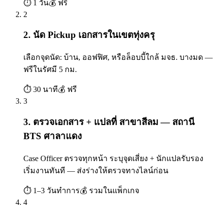
⏱
1 วัน
💰
ฟรี
2
2. นัด Pickup เอกสารในเขตทุ่งครุ
เลือกจุดนัด: บ้าน, ออฟฟิศ, หรือล็อบบี้ใกล้ มจธ. บางมด —
ฟรีในรัศมี 5 กม.
⏱
30 นาที
💰
ฟรี
3
3. ตรวจเอกสาร + แปลที่ สาขาสีลม — สถานี
BTS ศาลาแดง
Case Officer ตรวจทุกหน้า ระบุจุดเสี่ยง + นักแปลรับรอง
เริ่มงานทันที — ส่งร่างให้ตรวจทางไลน์ก่อน
⏱
1–3 วันทำการ
💰
รวมในแพ็กเกจ
4