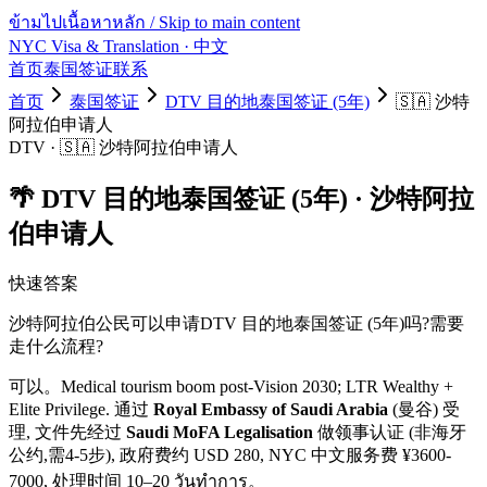
ข้ามไปเนื้อหาหลัก / Skip to main content
NYC Visa & Translation
· 中文
首页
泰国签证
联系
首页
泰国签证
DTV 目的地泰国签证 (5年)
🇸🇦
沙特
阿拉伯
申请人
DTV
·
🇸🇦
沙特阿拉伯
申请人
🌴
DTV 目的地泰国签证 (5年)
·
沙特阿拉
伯
申请人
快速答案
沙特阿拉伯
公民可以申请
DTV 目的地泰国签证 (5年)
吗?需要
走什么流程?
可以。
Medical tourism boom post-Vision 2030; LTR Wealthy +
Elite Privilege.
通过
Royal Embassy of Saudi Arabia
(曼谷) 受
理, 文件先经过
Saudi MoFA Legalisation
做领事认证 (非海牙
公约,需4-5步)
, 政府费约 USD
280
, NYC 中文服务费 ¥
3600
-
7000
, 处理时间
10–20 วันทำการ
。