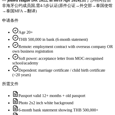
— joined Hague Dec 2022, in force Apr 2024)
,由于沙特阿拉伯
非海牙公约成员国,需4-5步认证(原件公证→外交部→泰国使馆
→泰国MFA→翻译)
申请条件
Age 20+
THB 500,000 in bank (6-month statement)
Remote: employment contract with overseas company OR
own business registration
Soft power: acceptance letter from MOC-recognised
school/academy
Dependent: marriage certificate / child birth certificate
(<20 years)
所需文件
Passport valid 12+ months + old passport
Photo 2x2 inch white background
6-month bank statement showing THB 500,000+