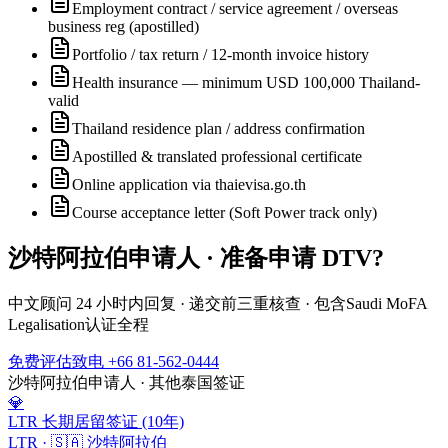
Employment contract / service agreement / overseas
business reg (apostilled)
Portfolio / tax return / 12-month invoice history
Health insurance — minimum USD 100,000 Thailand-
valid
Thailand residence plan / address confirmation
Apostilled & translated professional certificate
Online application via thaievisa.go.th
Course acceptance letter (Soft Power track only)
沙特阿拉伯
申请人 · 准备申请
DTV
?
中文顾问 24 小时内回复 · 递交前三重核查 · 包含
Saudi MoFA
Legalisation
认证全程
免费评估
致电 +66 81-562-0444
沙特阿拉伯
申请人 · 其他泰国签证
💎
LTR 长期居留签证 (10年)
LTR
·
🇸🇦
沙特阿拉伯