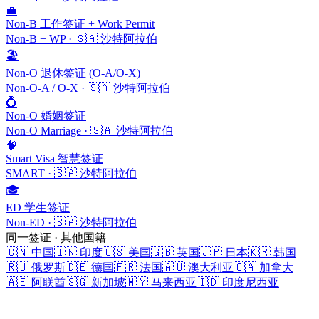
💼
Non-B 工作签证 + Work Permit
Non-B + WP
·
🇸🇦
沙特阿拉伯
🏖️
Non-O 退休签证 (O-A/O-X)
Non-O-A / O-X
·
🇸🇦
沙特阿拉伯
💍
Non-O 婚姻签证
Non-O Marriage
·
🇸🇦
沙特阿拉伯
🧠
Smart Visa 智慧签证
SMART
·
🇸🇦
沙特阿拉伯
🎓
ED 学生签证
Non-ED
·
🇸🇦
沙特阿拉伯
同一签证 · 其他国籍
🇨🇳
中国
🇮🇳
印度
🇺🇸
美国
🇬🇧
英国
🇯🇵
日本
🇰🇷
韩国
🇷🇺
俄罗斯
🇩🇪
德国
🇫🇷
法国
🇦🇺
澳大利亚
🇨🇦
加拿大
🇦🇪
阿联酋
🇸🇬
新加坡
🇲🇾
马来西亚
🇮🇩
印度尼西亚