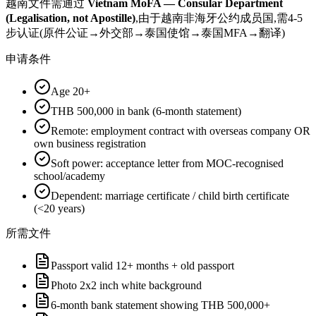
越南
文件需通过
Vietnam MoFA — Consular Department
(Legalisation, not Apostille)
,由于越南非海牙公约成员国,需4-5
步认证(原件公证→外交部→泰国使馆→泰国MFA→翻译)
申请条件
Age 20+
THB 500,000 in bank (6-month statement)
Remote: employment contract with overseas company OR
own business registration
Soft power: acceptance letter from MOC-recognised
school/academy
Dependent: marriage certificate / child birth certificate
(<20 years)
所需文件
Passport valid 12+ months + old passport
Photo 2x2 inch white background
6-month bank statement showing THB 500,000+