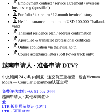
Employment contract / service agreement / overseas
business reg (apostilled)
Portfolio / tax return / 12-month invoice history
Health insurance — minimum USD 100,000 Thailand-
valid
Thailand residence plan / address confirmation
Apostilled & translated professional certificate
Online application via thaievisa.go.th
Course acceptance letter (Soft Power track only)
越南
申请人 · 准备申请
DTV
?
中文顾问 24 小时内回复 · 递交前三重核查 · 包含
Vietnam
MoFA — Consular Department
认证全程
免费评估
致电 +66 81-562-0444
越南
申请人 · 其他泰国签证
💎
LTR 长期居留签证 (10年)
LTR
·
🇻🇳
越南