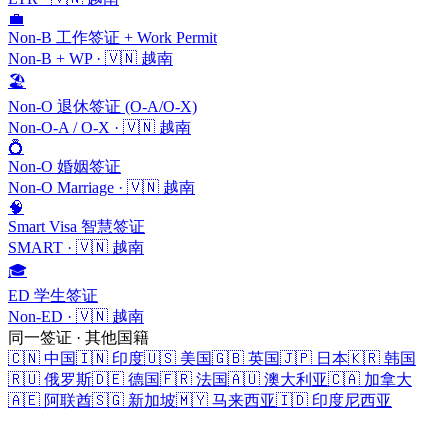
💼
Non-B 工作签证 + Work Permit
Non-B + WP
·
🇻🇳
越南
🏖️
Non-O 退休签证 (O-A/O-X)
Non-O-A / O-X
·
🇻🇳
越南
💍
Non-O 婚姻签证
Non-O Marriage
·
🇻🇳
越南
🧠
Smart Visa 智慧签证
SMART
·
🇻🇳
越南
🎓
ED 学生签证
Non-ED
·
🇻🇳
越南
同一签证 · 其他国籍
🇨🇳
中国
🇮🇳
印度
🇺🇸
美国
🇬🇧
英国
🇯🇵
日本
🇰🇷
韩国
🇷🇺
俄罗斯
🇩🇪
德国
🇫🇷
法国
🇦🇺
澳大利亚
🇨🇦
加拿大
🇦🇪
阿联酋
🇸🇬
新加坡
🇲🇾
马来西亚
🇮🇩
印度尼西亚