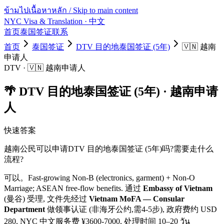
ข้ามไปเนื้อหาหลัก / Skip to main content
NYC Visa & Translation
· 中文
首页
泰国签证
联系
首页
泰国签证
DTV 目的地泰国签证 (5年)
🇻🇳
越南
申请人
DTV
·
🇻🇳
越南
申请人
🌴
DTV 目的地泰国签证 (5年)
·
越南
申请
人
快速答案
越南
公民可以申请
DTV 目的地泰国签证 (5年)
吗?需要走什么
流程?
可以。
Fast-growing Non-B (electronics, garment) + Non-O
Marriage; ASEAN free-flow benefits.
通过
Embassy of Vietnam
(曼谷) 受理, 文件先经过
Vietnam MoFA — Consular
Department
做领事认证 (非海牙公约,需4-5步)
, 政府费约 USD
280
, NYC 中文服务费 ¥
3600
-
7000
, 处理时间
10–20 วัน