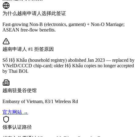
为什么
越南
申请人选择此签证
Fast-growing Non-B (electronics, garment) + Non-O Marriage;
ASEAN free-flow benefits.
越南
申请人 #1 拒签原因
Sổ Hộ Khẩu (household registry) abolished Jan 2023 — replaced by
VNeID/CCCD chip-card; older Hộ Khẩu copies no longer accepted
by Thai BOI.
越南
驻曼谷使馆
Embassy of Vietnam, 83/1 Wireless Rd
官方网站 →
领事认证路径