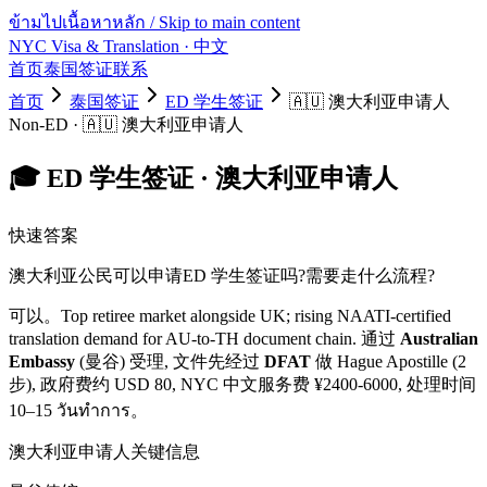
ข้ามไปเนื้อหาหลัก / Skip to main content
NYC Visa & Translation
· 中文
首页
泰国签证
联系
首页
泰国签证
ED 学生签证
🇦🇺
澳大利亚
申请人
Non-ED
·
🇦🇺
澳大利亚
申请人
🎓
ED 学生签证
·
澳大利亚
申请人
快速答案
澳大利亚
公民可以申请
ED 学生签证
吗?需要走什么流程?
可以。
Top retiree market alongside UK; rising NAATI-certified
translation demand for AU-to-TH document chain.
通过
Australian
Embassy
(曼谷) 受理, 文件先经过
DFAT
做 Hague Apostille (2
步)
, 政府费约 USD
80
, NYC 中文服务费 ¥
2400
-
6000
, 处理时间
10–15 วันทำการ
。
澳大利亚
申请人关键信息