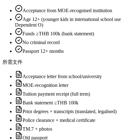
Acceptance from MOE-recognised institution
Age 12+ (younger kids in international school use
Dependent O)
Funds ≥THB 100k (bank statement)
No criminal record
Passport 12+ months
所需文件
Acceptance letter from school/university
MOE-recognition letter
Tuition payment receipt (full term)
Bank statement ≥THB 100k
Prior degrees + transcripts (translated, legalised)
Police clearance + medical certificate
TM.7 + photos
Old passport