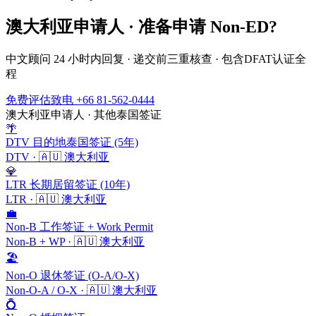
澳大利亚
申请人 · 准备申请
Non-ED
?
中文顾问 24 小时内回复 · 递交前三重核查 · 包含
DFAT
认证全
程
免费评估
致电 +66 81-562-0444
澳大利亚
申请人 · 其他泰国签证
🌴
DTV 目的地泰国签证 (5年)
DTV
·
🇦🇺
澳大利亚
💎
LTR 长期居留签证 (10年)
LTR
·
🇦🇺
澳大利亚
💼
Non-B 工作签证 + Work Permit
Non-B + WP
·
🇦🇺
澳大利亚
🏖️
Non-O 退休签证 (O-A/O-X)
Non-O-A / O-X
·
🇦🇺
澳大利亚
💍