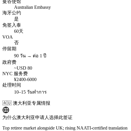
曼谷使馆
Australian Embassy
海牙公约
是
免签入泰
60天
VOA
否
停留期
90 วัน → ต่อ 1 ปี
政府费
~USD
80
NYC 服务费
¥
2400
-
6000
处理时间
10–15 วันทำการ
🇦🇺
澳大利亚
专属情报
为什么
澳大利亚
申请人选择此签证
Top retiree market alongside UK; rising NAATI-certified translation