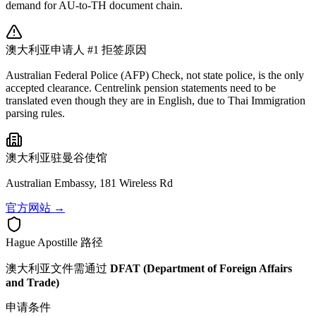
demand for AU-to-TH document chain.
澳大利亚
申请人 #1 拒签原因
Australian Federal Police (AFP) Check, not state police, is the only
accepted clearance. Centrelink pension statements need to be
translated even though they are in English, due to Thai Immigration
parsing rules.
澳大利亚
驻曼谷使馆
Australian Embassy, 181 Wireless Rd
官方网站 →
Hague Apostille 路径
澳大利亚
文件需通过
DFAT (Department of Foreign Affairs
and Trade)
申请条件