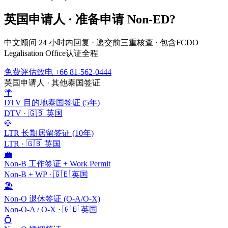
英国
申请人 · 准备申请
Non-ED
?
中文顾问 24 小时内回复 · 递交前三重核查 · 包含
FCDO
Legalisation Office
认证全程
免费评估
致电 +66 81-562-0444
英国
申请人 · 其他泰国签证
🌴
DTV 目的地泰国签证 (5年)
DTV
·
🇬🇧
英国
💎
LTR 长期居留签证 (10年)
LTR
·
🇬🇧
英国
💼
Non-B 工作签证 + Work Permit
Non-B + WP
·
🇬🇧
英国
🏖️
Non-O 退休签证 (O-A/O-X)
Non-O-A / O-X
·
🇬🇧
英国
💍