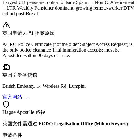
Largest UK pensioner cohort outside Spain — Non-O-A retirement
+ LTR Wealthy Pensioner dominant; growing remote-worker DTV
cohort post-Brexit.
英国
申请人 #1 拒签原因
ACRO Police Certificate (not the older Subject Access Request) is
the only police clearance Thai Immigration accepts; must be
Apostilled within 90 days of issue.
英国
驻曼谷使馆
British Embassy, 14 Wireless Rd, Lumpini
官方网站 →
Hague Apostille 路径
英国
文件需通过
FCDO Legalisation Office (Milton Keynes)
申请条件