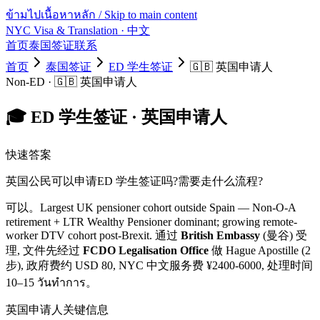
ข้ามไปเนื้อหาหลัก / Skip to main content
NYC Visa & Translation
· 中文
首页
泰国签证
联系
首页
泰国签证
ED 学生签证
🇬🇧
英国
申请人
Non-ED
·
🇬🇧
英国
申请人
🎓
ED 学生签证
·
英国
申请人
快速答案
英国
公民可以申请
ED 学生签证
吗?需要走什么流程?
可以。
Largest UK pensioner cohort outside Spain — Non-O-A
retirement + LTR Wealthy Pensioner dominant; growing remote-
worker DTV cohort post-Brexit.
通过
British Embassy
(曼谷) 受
理, 文件先经过
FCDO Legalisation Office
做 Hague Apostille (2
步)
, 政府费约 USD
80
, NYC 中文服务费 ¥
2400
-
6000
, 处理时间
10–15 วันทำการ
。
英国
申请人关键信息