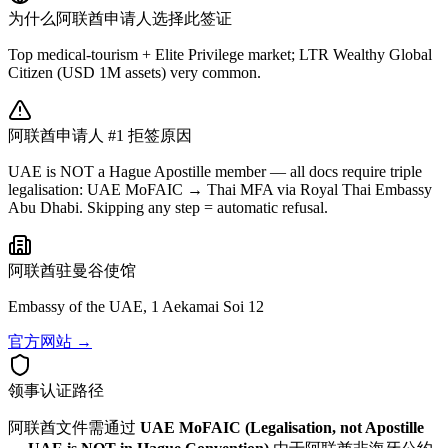
为什么
阿联酋
申请人选择此签证
Top medical-tourism + Elite Privilege market; LTR Wealthy Global
Citizen (USD 1M assets) very common.
阿联酋
申请人 #1 拒签原因
UAE is NOT a Hague Apostille member — all docs require triple
legalisation: UAE MoFAIC → Thai MFA via Royal Thai Embassy
Abu Dhabi. Skipping any step = automatic refusal.
阿联酋
驻曼谷使馆
Embassy of the UAE, 1 Aekamai Soi 12
官方网站 →
领事认证路径
阿联酋
文件需通过
UAE MoFAIC (Legalisation, not Apostille