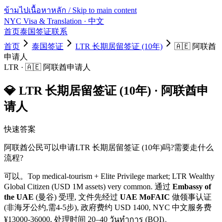
ข้ามไปเนื้อหาหลัก / Skip to main content
NYC Visa & Translation
· 中文
首页
泰国签证
联系
首页
泰国签证
LTR 长期居留签证 (10年)
🇦🇪
阿联酋
申请人
LTR
·
🇦🇪
阿联酋
申请人
💎
LTR 长期居留签证 (10年)
·
阿联酋
申
请人
快速答案
阿联酋
公民可以申请
LTR 长期居留签证 (10年)
吗?需要走什么
流程?
可以。
Top medical-tourism + Elite Privilege market; LTR Wealthy
Global Citizen (USD 1M assets) very common.
通过
Embassy of
the UAE
(曼谷) 受理, 文件先经过
UAE MoFAIC
做领事认证
(非海牙公约,需4-5步)
, 政府费约 USD
1400
, NYC 中文服务费
¥
13000
-
36000
, 处理时间
20–40 วันทำการ (BOI)
。