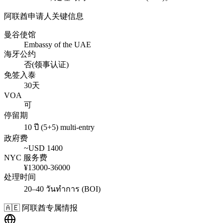
阿联酋
申请人关键信息
曼谷使馆
Embassy of the UAE
海牙公约
否(领事认证)
免签入泰
30天
VOA
可
停留期
10 ปี (5+5) multi-entry
政府费
~USD
1400
NYC 服务费
¥
13000
-
36000
处理时间
20–40 วันทำการ (BOI)
🇦🇪
阿联酋
专属情报