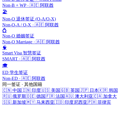
Non-B + WP
·
🇦🇪
阿联酋
🏖️
Non-O 退休签证 (O-A/O-X)
Non-O-A / O-X
·
🇦🇪
阿联酋
💍
Non-O 婚姻签证
Non-O Marriage
·
🇦🇪
阿联酋
🧠
Smart Visa 智慧签证
SMART
·
🇦🇪
阿联酋
🎓
ED 学生签证
Non-ED
·
🇦🇪
阿联酋
同一签证 · 其他国籍
🇨🇳
中国
🇮🇳
印度
🇺🇸
美国
🇬🇧
英国
🇯🇵
日本
🇰🇷
韩国
🇷🇺
俄罗斯
🇩🇪
德国
🇫🇷
法国
🇦🇺
澳大利亚
🇨🇦
加拿大
🇸🇬
新加坡
🇲🇾
马来西亚
🇮🇩
印度尼西亚
🇵🇭
菲律宾