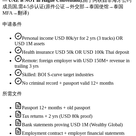
— UAE is NOT in Hague Convention)
,由于阿联酋非海牙公约
成员国,需4-5步认证(原件公证→外交部→泰国使馆→泰国
MFA→翻译)
申请条件
Personal income USD 80k/yr for 2 yrs (3 tracks) OR
USD 1M assets
Health insurance USD 50k OR USD 100k Thai deposit
Remote: foreign employer with USD 150M+ revenue in
trailing 3 yrs
Skilled: BOI S-curve target industries
No criminal record + passport valid 12+ months
所需文件
Passport 12+ months + old passport
Tax returns × 2 yrs (USD 80k proof)
Bank statements proving USD 1M (Wealthy Global)
Employment contract + employer financial statements