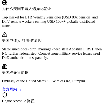
为什么
美国
申请人选择此签证
Top market for LTR Wealthy Pensioner (USD 80k pension) and
DTV remote workers earning USD 100k+ globally distributed
teams.
美国
申请人 #1 拒签原因
State-issued docs (birth, marriage) need state Apostille FIRST, then
NO further federal step. Combat-zone military service letters need
DoD authentication separately.
美国
驻曼谷使馆
Embassy of the United States, 95 Wireless Rd, Lumpini
官方网站 →
Hague Apostille 路径