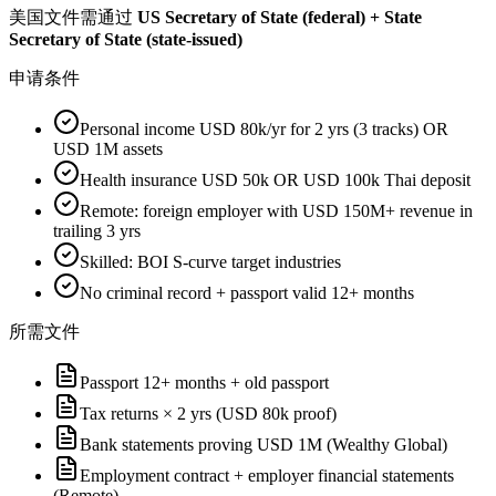
美国
文件需通过
US Secretary of State (federal) + State
Secretary of State (state-issued)
申请条件
Personal income USD 80k/yr for 2 yrs (3 tracks) OR
USD 1M assets
Health insurance USD 50k OR USD 100k Thai deposit
Remote: foreign employer with USD 150M+ revenue in
trailing 3 yrs
Skilled: BOI S-curve target industries
No criminal record + passport valid 12+ months
所需文件
Passport 12+ months + old passport
Tax returns × 2 yrs (USD 80k proof)
Bank statements proving USD 1M (Wealthy Global)
Employment contract + employer financial statements
(Remote)