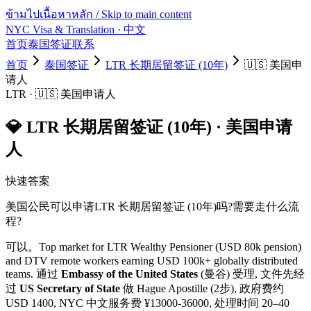
ข้ามไปเนื้อหาหลัก / Skip to main content
NYC Visa & Translation
· 中文
首页
泰国签证
联系
首页
泰国签证
LTR 长期居留签证 (10年)
🇺🇸
美国
申
请人
LTR
·
🇺🇸
美国
申请人
💎
LTR 长期居留签证 (10年)
·
美国
申请
人
快速答案
美国
公民可以申请
LTR 长期居留签证 (10年)
吗?需要走什么流
程?
可以。
Top market for LTR Wealthy Pensioner (USD 80k pension)
and DTV remote workers earning USD 100k+ globally distributed
teams.
通过
Embassy of the United States
(曼谷) 受理, 文件先经
过
US Secretary of State
做 Hague Apostille (2步)
, 政府费约
USD
1400
, NYC 中文服务费 ¥
13000
-
36000
, 处理时间
20–40