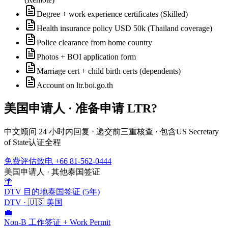
Degree + work experience certificates (Skilled)
Health insurance policy USD 50k (Thailand coverage)
Police clearance from home country
Photos + BOI application form
Marriage cert + child birth certs (dependents)
Account on ltr.boi.go.th
美国
申请人 · 准备申请
LTR
?
中文顾问 24 小时内回复 · 递交前三重核查 · 包含
US Secretary
of State
认证全程
免费评估
致电 +66 81-562-0444
美国
申请人 · 其他泰国签证
🌴
DTV 目的地泰国签证 (5年)
DTV
·
🇺🇸
美国
💼
Non-B 工作签证 + Work Permit