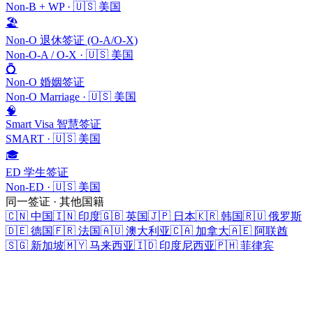
Non-B + WP
·
🇺🇸
美国
🏖️
Non-O 退休签证 (O-A/O-X)
Non-O-A / O-X
·
🇺🇸
美国
💍
Non-O 婚姻签证
Non-O Marriage
·
🇺🇸
美国
🧠
Smart Visa 智慧签证
SMART
·
🇺🇸
美国
🎓
ED 学生签证
Non-ED
·
🇺🇸
美国
同一签证 · 其他国籍
🇨🇳
中国
🇮🇳
印度
🇬🇧
英国
🇯🇵
日本
🇰🇷
韩国
🇷🇺
俄罗斯
🇩🇪
德国
🇫🇷
法国
🇦🇺
澳大利亚
🇨🇦
加拿大
🇦🇪
阿联酋
🇸🇬
新加坡
🇲🇾
马来西亚
🇮🇩
印度尼西亚
🇵🇭
菲律宾