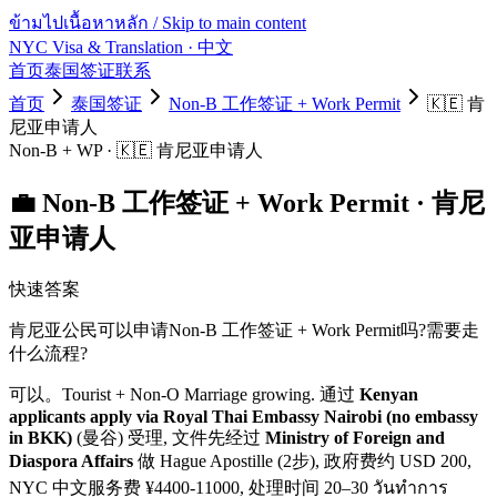
ข้ามไปเนื้อหาหลัก / Skip to main content
NYC Visa & Translation
· 中文
首页
泰国签证
联系
首页
泰国签证
Non-B 工作签证 + Work Permit
🇰🇪
肯
尼亚
申请人
Non-B + WP
·
🇰🇪
肯尼亚
申请人
💼
Non-B 工作签证 + Work Permit
·
肯尼
亚
申请人
快速答案
肯尼亚
公民可以申请
Non-B 工作签证 + Work Permit
吗?需要走
什么流程?
可以。
Tourist + Non-O Marriage growing.
通过
Kenyan
applicants apply via Royal Thai Embassy Nairobi (no embassy
in BKK)
(曼谷) 受理, 文件先经过
Ministry of Foreign and
Diaspora Affairs
做 Hague Apostille (2步)
, 政府费约 USD
200
,
NYC 中文服务费 ¥
4400
-
11000
, 处理时间
20–30 วันทำการ