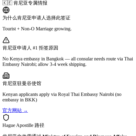
🇰🇪
肯尼亚
专属情报
为什么
肯尼亚
申请人选择此签证
Tourist + Non-O Marriage growing.
肯尼亚
申请人 #1 拒签原因
No Kenya embassy in Bangkok — all consular needs route via Thai
Embassy Nairobi; allow 3-4 week shipping.
肯尼亚
驻曼谷使馆
Kenyan applicants apply via Royal Thai Embassy Nairobi (no
embassy in BKK)
官方网站 →
Hague Apostille 路径