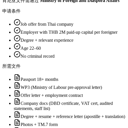
肯尼亚
文件需通过
Ministry of Foreign and Diaspora Affairs
申请条件
Job offer from Thai company
Employer with THB 2M paid-up capital per foreigner
Degree + relevant experience
Age 22–60
No criminal record
所需文件
Passport 18+ months
WP3 (Ministry of Labour pre-approval letter)
Offer letter + employment contract
Company docs (DBD certificate, VAT cert, audited
statements, staff list)
Degree + resume + reference letter (apostille + translation)
Photos + TM.7 form