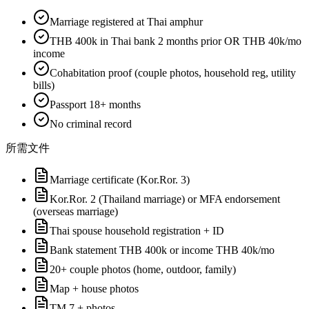
Marriage registered at Thai amphur
THB 400k in Thai bank 2 months prior OR THB 40k/mo
income
Cohabitation proof (couple photos, household reg, utility
bills)
Passport 18+ months
No criminal record
所需文件
Marriage certificate (Kor.Ror. 3)
Kor.Ror. 2 (Thailand marriage) or MFA endorsement
(overseas marriage)
Thai spouse household registration + ID
Bank statement THB 400k or income THB 40k/mo
20+ couple photos (home, outdoor, family)
Map + house photos
TM.7 + photos