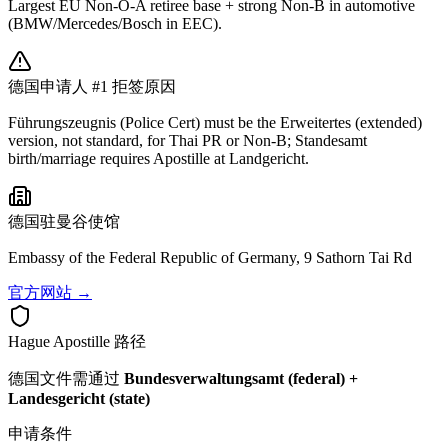
Largest EU Non-O-A retiree base + strong Non-B in automotive
(BMW/Mercedes/Bosch in EEC).
德国
申请人 #1 拒签原因
Führungszeugnis (Police Cert) must be the Erweitertes (extended)
version, not standard, for Thai PR or Non-B; Standesamt
birth/marriage requires Apostille at Landgericht.
德国
驻曼谷使馆
Embassy of the Federal Republic of Germany, 9 Sathorn Tai Rd
官方网站 →
Hague Apostille 路径
德国
文件需通过
Bundesverwaltungsamt (federal) +
Landesgericht (state)
申请条件