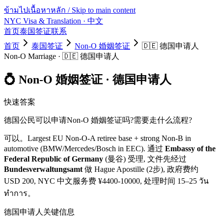
ข้ามไปเนื้อหาหลัก / Skip to main content
NYC Visa & Translation
· 中文
首页
泰国签证
联系
首页
泰国签证
Non-O 婚姻签证
🇩🇪
德国
申请人
Non-O Marriage
·
🇩🇪
德国
申请人
💍
Non-O 婚姻签证
·
德国
申请人
快速答案
德国
公民可以申请
Non-O 婚姻签证
吗?需要走什么流程?
可以。
Largest EU Non-O-A retiree base + strong Non-B in
automotive (BMW/Mercedes/Bosch in EEC).
通过
Embassy of the
Federal Republic of Germany
(曼谷) 受理, 文件先经过
Bundesverwaltungsamt
做 Hague Apostille (2步)
, 政府费约
USD
200
, NYC 中文服务费 ¥
4400
-
10000
, 处理时间
15–25 วัน
ทำการ
。
德国
申请人关键信息