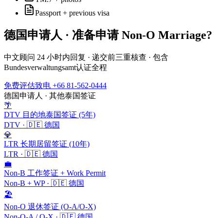
Passport + previous visa
德国
申请人 · 准备申请
Non-O Marriage
?
中文顾问 24 小时内回复 · 递交前三重核查 · 包含
Bundesverwaltungsamt
认证全程
免费评估
致电 +66 81-562-0444
德国
申请人 · 其他泰国签证
🌴
DTV 目的地泰国签证 (5年)
DTV
·
🇩🇪
德国
💎
LTR 长期居留签证 (10年)
LTR
·
🇩🇪
德国
💼
Non-B 工作签证 + Work Permit
Non-B + WP
·
🇩🇪
德国
🏖️
Non-O 退休签证 (O-A/O-X)
Non-O-A / O-X
·
🇩🇪
德国