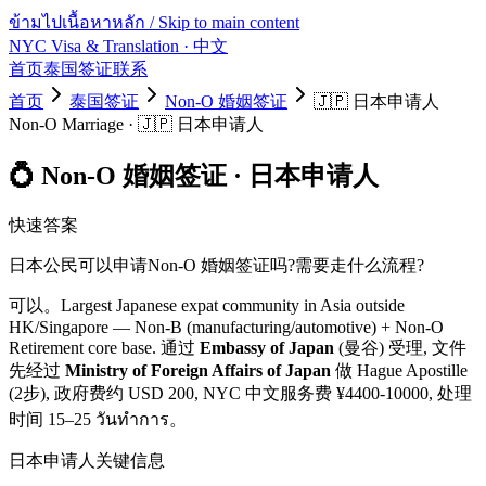
ข้ามไปเนื้อหาหลัก / Skip to main content
NYC Visa & Translation
· 中文
首页
泰国签证
联系
首页
泰国签证
Non-O 婚姻签证
🇯🇵
日本
申请人
Non-O Marriage
·
🇯🇵
日本
申请人
💍
Non-O 婚姻签证
·
日本
申请人
快速答案
日本
公民可以申请
Non-O 婚姻签证
吗?需要走什么流程?
可以。
Largest Japanese expat community in Asia outside
HK/Singapore — Non-B (manufacturing/automotive) + Non-O
Retirement core base.
通过
Embassy of Japan
(曼谷) 受理, 文件
先经过
Ministry of Foreign Affairs of Japan
做 Hague Apostille
(2步)
, 政府费约 USD
200
, NYC 中文服务费 ¥
4400
-
10000
, 处理
时间
15–25 วันทำการ
。
日本
申请人关键信息