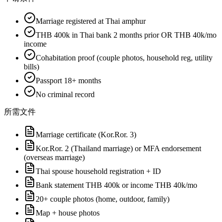
Marriage registered at Thai amphur
THB 400k in Thai bank 2 months prior OR THB 40k/mo
income
Cohabitation proof (couple photos, household reg, utility
bills)
Passport 18+ months
No criminal record
所需文件
Marriage certificate (Kor.Ror. 3)
Kor.Ror. 2 (Thailand marriage) or MFA endorsement
(overseas marriage)
Thai spouse household registration + ID
Bank statement THB 400k or income THB 40k/mo
20+ couple photos (home, outdoor, family)
Map + house photos