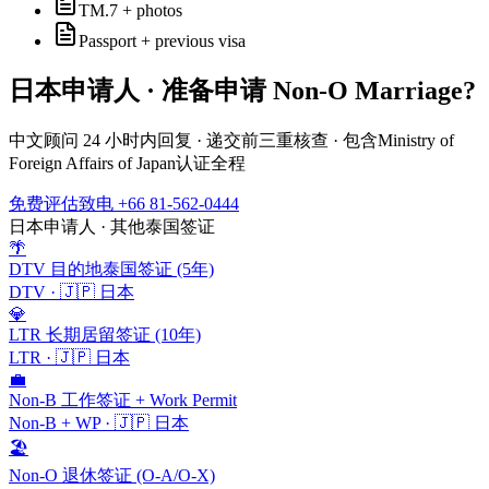
TM.7 + photos
Passport + previous visa
日本
申请人 · 准备申请
Non-O Marriage
?
中文顾问 24 小时内回复 · 递交前三重核查 · 包含
Ministry of
Foreign Affairs of Japan
认证全程
免费评估
致电 +66 81-562-0444
日本
申请人 · 其他泰国签证
🌴
DTV 目的地泰国签证 (5年)
DTV
·
🇯🇵
日本
💎
LTR 长期居留签证 (10年)
LTR
·
🇯🇵
日本
💼
Non-B 工作签证 + Work Permit
Non-B + WP
·
🇯🇵
日本
🏖️
Non-O 退休签证 (O-A/O-X)