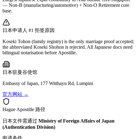
— Non-B (manufacturing/automotive) + Non-O Retirement core
base.
日本
申请人 #1 拒签原因
Koseki Tohon (family registry) is the only marriage proof accepted;
the abbreviated Koseki Shohon is rejected. All Japanese docs need
bilingual notarisation before Apostille.
日本
驻曼谷使馆
Embassy of Japan, 177 Witthayu Rd, Lumpini
官方网站 →
Hague Apostille 路径
日本
文件需通过
Ministry of Foreign Affairs of Japan
(Authentication Division)
申请条件