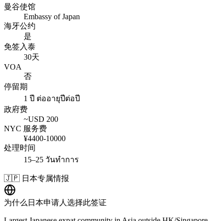
曼谷使馆
Embassy of Japan
海牙公约
是
免签入泰
30天
VOA
否
停留期
1 ปี ต่ออายุปีต่อปี
政府费
~USD
200
NYC 服务费
¥
4400
-
10000
处理时间
15–25 วันทำการ
🇯🇵
日本
专属情报
为什么
日本
申请人选择此签证
Largest Japanese expat community in Asia outside HK/Singapore