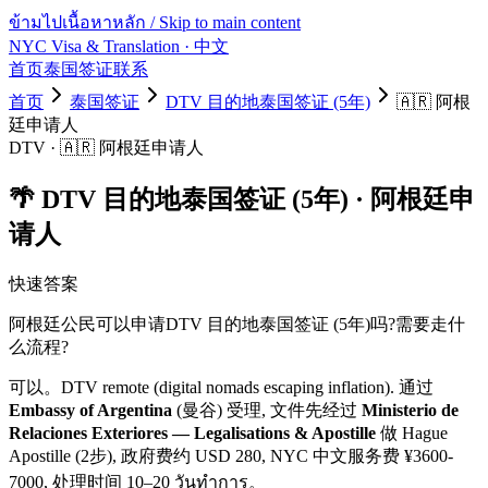
ข้ามไปเนื้อหาหลัก / Skip to main content
NYC Visa & Translation
· 中文
首页
泰国签证
联系
首页
泰国签证
DTV 目的地泰国签证 (5年)
🇦🇷
阿根
廷
申请人
DTV
·
🇦🇷
阿根廷
申请人
🌴
DTV 目的地泰国签证 (5年)
·
阿根廷
申
请人
快速答案
阿根廷
公民可以申请
DTV 目的地泰国签证 (5年)
吗?需要走什
么流程?
可以。
DTV remote (digital nomads escaping inflation).
通过
Embassy of Argentina
(曼谷) 受理, 文件先经过
Ministerio de
Relaciones Exteriores — Legalisations & Apostille
做 Hague
Apostille (2步)
, 政府费约 USD
280
, NYC 中文服务费 ¥
3600
-
7000
, 处理时间
10–20 วันทำการ
。