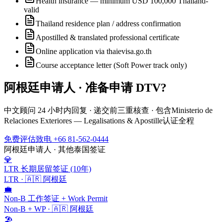
Health insurance — minimum USD 100,000 Thailand-
valid
Thailand residence plan / address confirmation
Apostilled & translated professional certificate
Online application via thaievisa.go.th
Course acceptance letter (Soft Power track only)
阿根廷
申请人 · 准备申请
DTV
?
中文顾问 24 小时内回复 · 递交前三重核查 · 包含
Ministerio de
Relaciones Exteriores — Legalisations & Apostille
认证全程
免费评估
致电 +66 81-562-0444
阿根廷
申请人 · 其他泰国签证
💎
LTR 长期居留签证 (10年)
LTR
·
🇦🇷
阿根廷
💼
Non-B 工作签证 + Work Permit
Non-B + WP
·
🇦🇷
阿根廷
🏖️