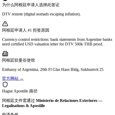
为什么
阿根廷
申请人选择此签证
DTV remote (digital nomads escaping inflation).
阿根廷
申请人 #1 拒签原因
Currency-control restrictions: bank statements from Argentine banks
need certified USD valuation letter for DTV 500k THB proof.
阿根廷
驻曼谷使馆
Embassy of Argentina, 20th Fl Glas Haus Bldg, Sukhumvit 25
官方网站 →
Hague Apostille 路径
阿根廷
文件需通过
Ministerio de Relaciones Exteriores —
Legalisations & Apostille
申请条件