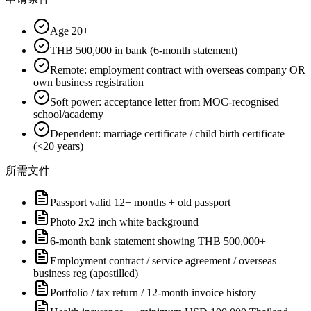
Age 20+
THB 500,000 in bank (6-month statement)
Remote: employment contract with overseas company OR
own business registration
Soft power: acceptance letter from MOC-recognised
school/academy
Dependent: marriage certificate / child birth certificate
(<20 years)
所需文件
Passport valid 12+ months + old passport
Photo 2x2 inch white background
6-month bank statement showing THB 500,000+
Employment contract / service agreement / overseas
business reg (apostilled)
Portfolio / tax return / 12-month invoice history