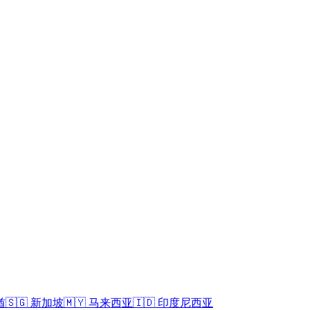
酋
🇸🇬
新加坡
🇲🇾
马来西亚
🇮🇩
印度尼西亚