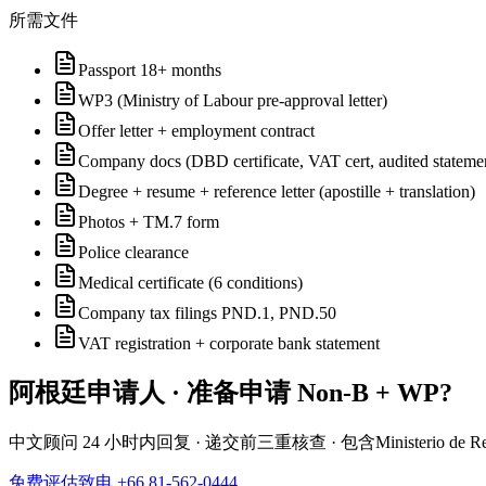
所需文件
Passport 18+ months
WP3 (Ministry of Labour pre-approval letter)
Offer letter + employment contract
Company docs (DBD certificate, VAT cert, audited statements
Degree + resume + reference letter (apostille + translation)
Photos + TM.7 form
Police clearance
Medical certificate (6 conditions)
Company tax filings PND.1, PND.50
VAT registration + corporate bank statement
阿根廷
申请人 · 准备申请
Non-B + WP
?
中文顾问 24 小时内回复 · 递交前三重核查 · 包含
Ministerio de R
免费评估
致电 +66 81-562-0444