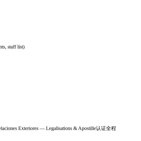
, staff list)
elaciones Exteriores — Legalisations & Apostille
认证全程