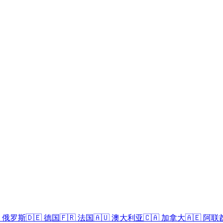
俄罗斯
🇩🇪
德国
🇫🇷
法国
🇦🇺
澳大利亚
🇨🇦
加拿大
🇦🇪
阿联