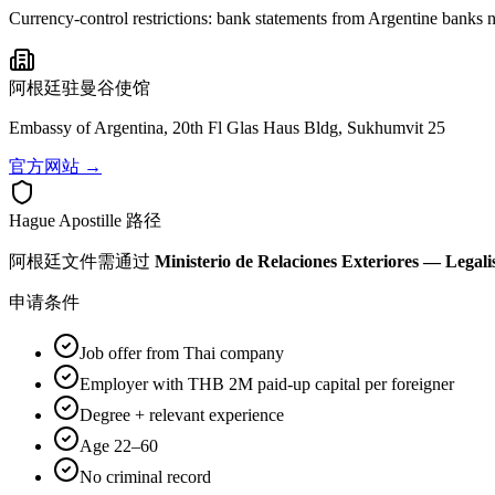
Currency-control restrictions: bank statements from Argentine banks
阿根廷
驻曼谷使馆
Embassy of Argentina, 20th Fl Glas Haus Bldg, Sukhumvit 25
官方网站 →
Hague Apostille 路径
阿根廷
文件需通过
Ministerio de Relaciones Exteriores — Legalis
申请条件
Job offer from Thai company
Employer with THB 2M paid-up capital per foreigner
Degree + relevant experience
Age 22–60
No criminal record