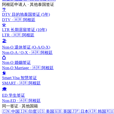
阿根廷
申请人 · 其他泰国签证
🌴
DTV 目的地泰国签证 (5年)
DTV
·
🇦🇷
阿根廷
💎
LTR 长期居留签证 (10年)
LTR
·
🇦🇷
阿根廷
🏖️
Non-O 退休签证 (O-A/O-X)
Non-O-A / O-X
·
🇦🇷
阿根廷
💍
Non-O 婚姻签证
Non-O Marriage
·
🇦🇷
阿根廷
🧠
Smart Visa 智慧签证
SMART
·
🇦🇷
阿根廷
🎓
ED 学生签证
Non-ED
·
🇦🇷
阿根廷
同一签证 · 其他国籍
🇨🇳
中国
🇮🇳
印度
🇺🇸
美国
🇬🇧
英国
🇯🇵
日本
🇰🇷
韩国
🇷🇺