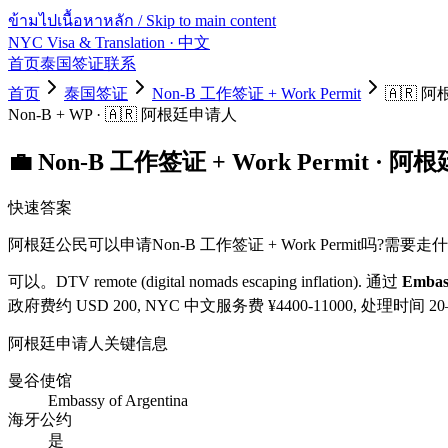
ข้ามไปเนื้อหาหลัก / Skip to main content
NYC Visa & Translation
· 中文
首页
泰国签证
联系
首页
泰国签证
Non-B 工作签证 + Work Permit
🇦🇷
阿
Non-B + WP
·
🇦🇷
阿根廷
申请人
💼
Non-B 工作签证 + Work Permit
·
阿根
快速答案
阿根廷
公民可以申请
Non-B 工作签证 + Work Permit
吗?需要走什
可以。
DTV remote (digital nomads escaping inflation).
通过
Embass
政府费约 USD
200
, NYC 中文服务费 ¥
4400
-
11000
, 处理时间
20
阿根廷
申请人关键信息
曼谷使馆
Embassy of Argentina
海牙公约
是