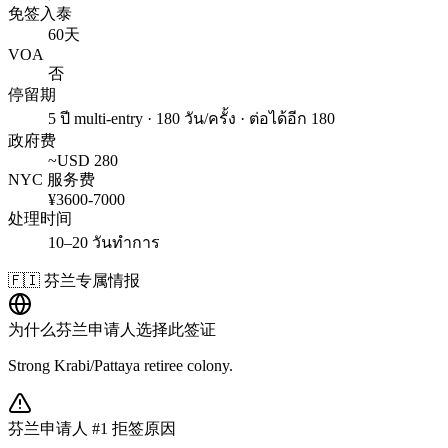
免签入泰
60天
VOA
否
停留期
5 ปี multi-entry · 180 วัน/ครั้ง · ต่อได้อีก 180
政府费
~USD
280
NYC 服务费
¥
3600
-
7000
处理时间
10–20 วันทำการ
🇫🇮
芬兰
专属情报
为什么
芬兰
申请人选择此签证
Strong Krabi/Pattaya retiree colony.
芬兰
申请人 #1 拒签原因