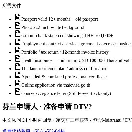
所需文件
Passport valid 12+ months + old passport
Photo 2x2 inch white background
6-month bank statement showing THB 500,000+
Employment contract / service agreement / overseas business
Portfolio / tax return / 12-month invoice history
Health insurance — minimum USD 100,000 Thailand-vali
Thailand residence plan / address confirmation
Apostilled & translated professional certificate
Online application via thaievisa.go.th
Course acceptance letter (Soft Power track only)
芬兰
申请人 · 准备申请
DTV
?
中文顾问 24 小时内回复 · 递交前三重核查 · 包含
Maistraatti / D
免费评估
致电 +66 81-562-0444