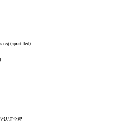
 reg (apostilled)
d
VV
认证全程