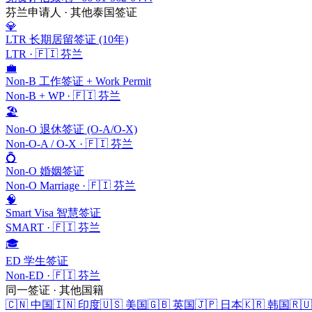
芬兰
申请人 · 其他泰国签证
💎
LTR 长期居留签证 (10年)
LTR
·
🇫🇮
芬兰
💼
Non-B 工作签证 + Work Permit
Non-B + WP
·
🇫🇮
芬兰
🏖️
Non-O 退休签证 (O-A/O-X)
Non-O-A / O-X
·
🇫🇮
芬兰
💍
Non-O 婚姻签证
Non-O Marriage
·
🇫🇮
芬兰
🧠
Smart Visa 智慧签证
SMART
·
🇫🇮
芬兰
🎓
ED 学生签证
Non-ED
·
🇫🇮
芬兰
同一签证 · 其他国籍
🇨🇳
中国
🇮🇳
印度
🇺🇸
美国
🇬🇧
英国
🇯🇵
日本
🇰🇷
韩国
🇷🇺