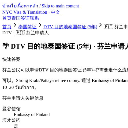
ข้ามไปเนื้อหาหลัก / Skip to main content
NYC Visa & Translation
· 中文
首页
泰国签证
联系
首页
泰国签证
DTV 目的地泰国签证 (5年)
🇫🇮
芬兰
申
DTV
·
🇫🇮
芬兰
申请人
🌴
DTV 目的地泰国签证 (5年)
·
芬兰
申请
快速答案
芬兰
公民可以申请
DTV 目的地泰国签证 (5年)
吗?需要走什么流
可以。
Strong Krabi/Pattaya retiree colony.
通过
Embassy of Finla
10–20 วันทำการ
。
芬兰
申请人关键信息
曼谷使馆
Embassy of Finland
海牙公约
是