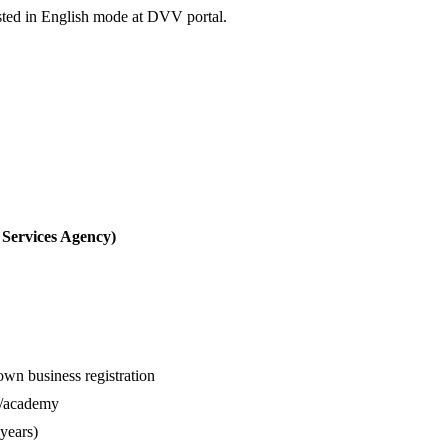
ested in English mode at DVV portal.
 Services Agency)
n business registration
l/academy
 years)