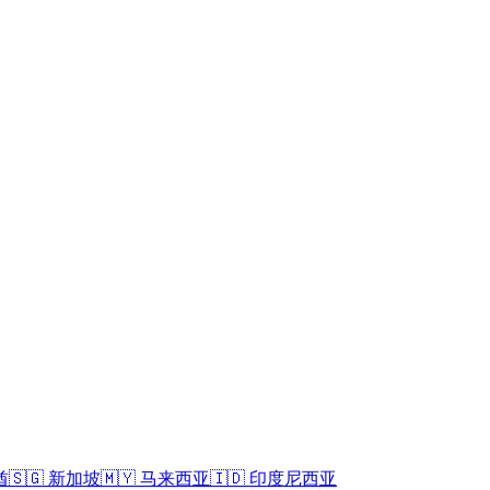
酋
🇸🇬
新加坡
🇲🇾
马来西亚
🇮🇩
印度尼西亚