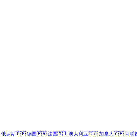
俄罗斯
🇩🇪
德国
🇫🇷
法国
🇦🇺
澳大利亚
🇨🇦
加拿大
🇦🇪
阿联