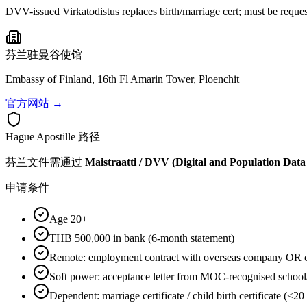
DVV-issued Virkatodistus replaces birth/marriage cert; must be requ
芬兰
驻曼谷使馆
Embassy of Finland, 16th Fl Amarin Tower, Ploenchit
官方网站 →
Hague Apostille 路径
芬兰
文件需通过
Maistraatti / DVV (Digital and Population Data
申请条件
Age 20+
THB 500,000 in bank (6-month statement)
Remote: employment contract with overseas company OR ow
Soft power: acceptance letter from MOC-recognised schoo
Dependent: marriage certificate / child birth certificate (<20