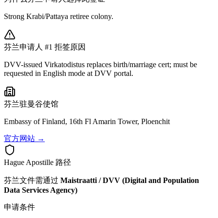
Strong Krabi/Pattaya retiree colony.
芬兰
申请人 #1 拒签原因
DVV-issued Virkatodistus replaces birth/marriage cert; must be
requested in English mode at DVV portal.
芬兰
驻曼谷使馆
Embassy of Finland, 16th Fl Amarin Tower, Ploenchit
官方网站 →
Hague Apostille 路径
芬兰
文件需通过
Maistraatti / DVV (Digital and Population
Data Services Agency)
申请条件