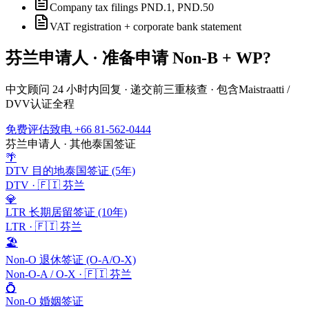
Company tax filings PND.1, PND.50
VAT registration + corporate bank statement
芬兰
申请人 · 准备申请
Non-B + WP
?
中文顾问 24 小时内回复 · 递交前三重核查 · 包含
Maistraatti /
DVV
认证全程
免费评估
致电 +66 81-562-0444
芬兰
申请人 · 其他泰国签证
🌴
DTV 目的地泰国签证 (5年)
DTV
·
🇫🇮
芬兰
💎
LTR 长期居留签证 (10年)
LTR
·
🇫🇮
芬兰
🏖️
Non-O 退休签证 (O-A/O-X)
Non-O-A / O-X
·
🇫🇮
芬兰
💍
Non-O 婚姻签证