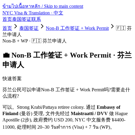
ข้ามไปเนื้อหาหลัก / Skip to main content
NYC Visa & Translation
· 中文
首页
泰国签证
联系
首页
泰国签证
Non-B 工作签证 + Work Permit
🇫🇮
芬
兰
申请人
Non-B + WP
·
🇫🇮
芬兰
申请人
💼
Non-B 工作签证 + Work Permit
·
芬兰
申请人
快速答案
芬兰
公民可以申请
Non-B 工作签证 + Work Permit
吗?需要走什
么流程?
可以。
Strong Krabi/Pattaya retiree colony.
通过
Embassy of
Finland
(曼谷) 受理, 文件先经过
Maistraatti / DVV
做 Hague
Apostille (2步)
, 政府费约 USD
200
, NYC 中文服务费 ¥
4400
-
11000
, 处理时间
20–30 วันทำการ (Visa) + 7 วัน (WP)
。