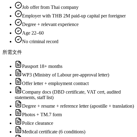
Job offer from Thai company
Employer with THB 2M paid-up capital per foreigner
Degree + relevant experience
Age 22–60
No criminal record
所需文件
Passport 18+ months
WP3 (Ministry of Labour pre-approval letter)
Offer letter + employment contract
Company docs (DBD certificate, VAT cert, audited
statements, staff list)
Degree + resume + reference letter (apostille + translation)
Photos + TM.7 form
Police clearance
Medical certificate (6 conditions)