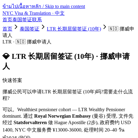
ข้ามไปเนื้อหาหลัก / Skip to main content
NYC Visa & Translation
· 中文
首页
泰国签证
联系
首页
泰国签证
LTR 长期居留签证 (10年)
🇳🇴
挪威
申
请人
LTR
·
🇳🇴
挪威
申请人
💎
LTR 长期居留签证 (10年)
·
挪威
申请
人
快速答案
挪威
公民可以申请
LTR 长期居留签证 (10年)
吗?需要走什么流
程?
可以。
Wealthiest pensioner cohort — LTR Wealthy Pensioner
dominant.
通过
Royal Norwegian Embassy
(曼谷) 受理, 文件先
经过
Statsforvalteren
做 Hague Apostille (2步)
, 政府费约 USD
1400
, NYC 中文服务费 ¥
13000
-
36000
, 处理时间
20–40 วัน
ทำการ (BOI)
。