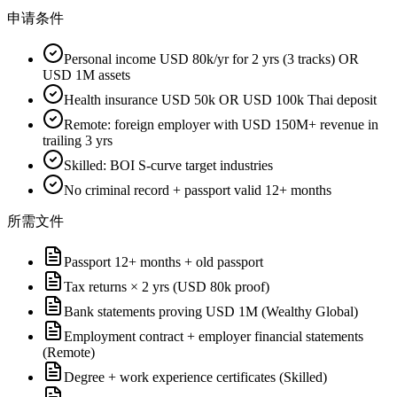
申请条件
Personal income USD 80k/yr for 2 yrs (3 tracks) OR
USD 1M assets
Health insurance USD 50k OR USD 100k Thai deposit
Remote: foreign employer with USD 150M+ revenue in
trailing 3 yrs
Skilled: BOI S-curve target industries
No criminal record + passport valid 12+ months
所需文件
Passport 12+ months + old passport
Tax returns × 2 yrs (USD 80k proof)
Bank statements proving USD 1M (Wealthy Global)
Employment contract + employer financial statements
(Remote)
Degree + work experience certificates (Skilled)