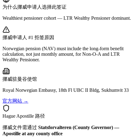
为什么
挪威
申请人选择此签证
Wealthiest pensioner cohort — LTR Wealthy Pensioner dominant.
挪威
申请人 #1 拒签原因
Norwegian pension (NAV) must include the long-form benefit
calculation, not just monthly amount, for Non-O-A and LTR
Wealthy Pensioner.
挪威
驻曼谷使馆
Royal Norwegian Embassy, 18th Fl UBC II Bldg, Sukhumvit 33
官方网站 →
Hague Apostille 路径
挪威
文件需通过
Statsforvalteren (County Governor) —
Apostille at any county office