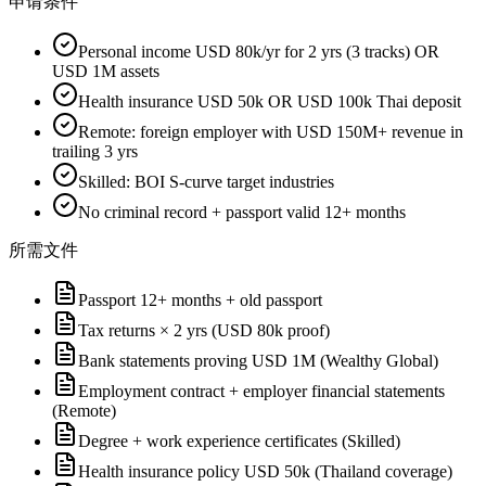
申请条件
Personal income USD 80k/yr for 2 yrs (3 tracks) OR
USD 1M assets
Health insurance USD 50k OR USD 100k Thai deposit
Remote: foreign employer with USD 150M+ revenue in
trailing 3 yrs
Skilled: BOI S-curve target industries
No criminal record + passport valid 12+ months
所需文件
Passport 12+ months + old passport
Tax returns × 2 yrs (USD 80k proof)
Bank statements proving USD 1M (Wealthy Global)
Employment contract + employer financial statements
(Remote)
Degree + work experience certificates (Skilled)
Health insurance policy USD 50k (Thailand coverage)