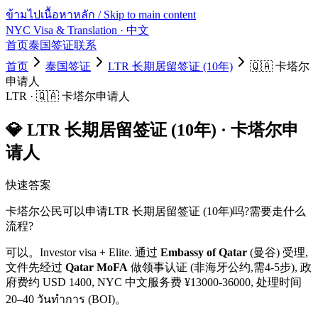
ข้ามไปเนื้อหาหลัก / Skip to main content
NYC Visa & Translation
· 中文
首页
泰国签证
联系
首页
泰国签证
LTR 长期居留签证 (10年)
🇶🇦
卡塔尔
申请人
LTR
·
🇶🇦
卡塔尔
申请人
💎
LTR 长期居留签证 (10年)
·
卡塔尔
申
请人
快速答案
卡塔尔
公民可以申请
LTR 长期居留签证 (10年)
吗?需要走什么
流程?
可以。
Investor visa + Elite.
通过
Embassy of Qatar
(曼谷) 受理,
文件先经过
Qatar MoFA
做领事认证 (非海牙公约,需4-5步)
, 政
府费约 USD
1400
, NYC 中文服务费 ¥
13000
-
36000
, 处理时间
20–40 วันทำการ (BOI)
。