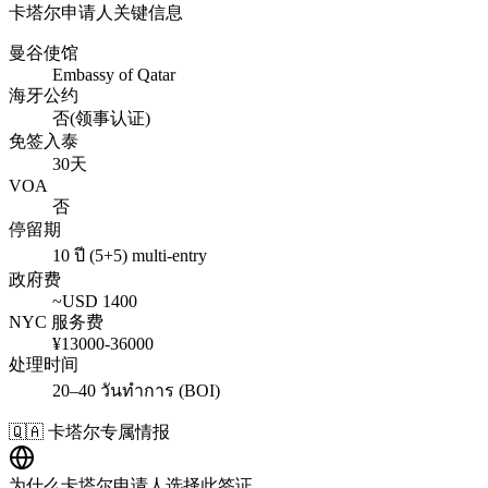
卡塔尔
申请人关键信息
曼谷使馆
Embassy of Qatar
海牙公约
否(领事认证)
免签入泰
30天
VOA
否
停留期
10 ปี (5+5) multi-entry
政府费
~USD
1400
NYC 服务费
¥
13000
-
36000
处理时间
20–40 วันทำการ (BOI)
🇶🇦
卡塔尔
专属情报
为什么
卡塔尔
申请人选择此签证