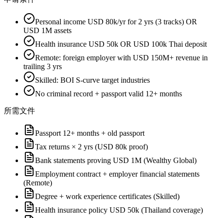
Personal income USD 80k/yr for 2 yrs (3 tracks) OR
USD 1M assets
Health insurance USD 50k OR USD 100k Thai deposit
Remote: foreign employer with USD 150M+ revenue in
trailing 3 yrs
Skilled: BOI S-curve target industries
No criminal record + passport valid 12+ months
所需文件
Passport 12+ months + old passport
Tax returns × 2 yrs (USD 80k proof)
Bank statements proving USD 1M (Wealthy Global)
Employment contract + employer financial statements
(Remote)
Degree + work experience certificates (Skilled)
Health insurance policy USD 50k (Thailand coverage)