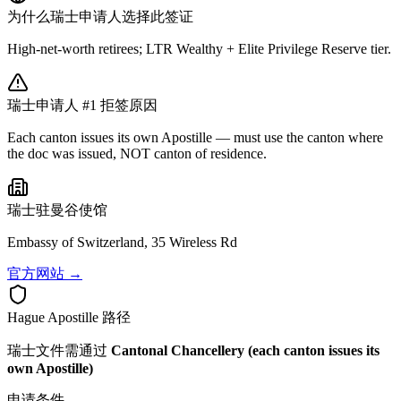
为什么
瑞士
申请人选择此签证
High-net-worth retirees; LTR Wealthy + Elite Privilege Reserve tier.
瑞士
申请人 #1 拒签原因
Each canton issues its own Apostille — must use the canton where
the doc was issued, NOT canton of residence.
瑞士
驻曼谷使馆
Embassy of Switzerland, 35 Wireless Rd
官方网站 →
Hague Apostille 路径
瑞士
文件需通过
Cantonal Chancellery (each canton issues its
own Apostille)
申请条件