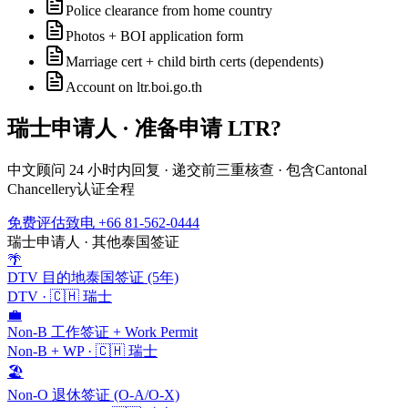
Police clearance from home country
Photos + BOI application form
Marriage cert + child birth certs (dependents)
Account on ltr.boi.go.th
瑞士
申请人 · 准备申请
LTR
?
中文顾问 24 小时内回复 · 递交前三重核查 · 包含
Cantonal
Chancellery
认证全程
免费评估
致电 +66 81-562-0444
瑞士
申请人 · 其他泰国签证
🌴
DTV 目的地泰国签证 (5年)
DTV
·
🇨🇭
瑞士
💼
Non-B 工作签证 + Work Permit
Non-B + WP
·
🇨🇭
瑞士
🏖️
Non-O 退休签证 (O-A/O-X)