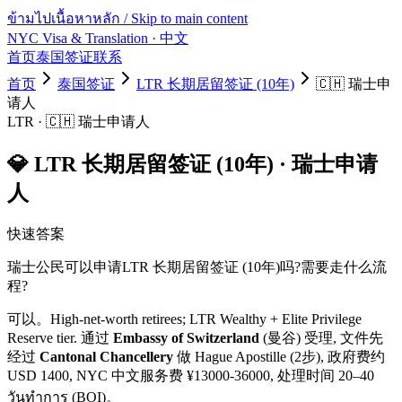
ข้ามไปเนื้อหาหลัก / Skip to main content
NYC Visa & Translation
· 中文
首页
泰国签证
联系
首页
泰国签证
LTR 长期居留签证 (10年)
🇨🇭
瑞士
申
请人
LTR
·
🇨🇭
瑞士
申请人
💎
LTR 长期居留签证 (10年)
·
瑞士
申请
人
快速答案
瑞士
公民可以申请
LTR 长期居留签证 (10年)
吗?需要走什么流
程?
可以。
High-net-worth retirees; LTR Wealthy + Elite Privilege
Reserve tier.
通过
Embassy of Switzerland
(曼谷) 受理, 文件先
经过
Cantonal Chancellery
做 Hague Apostille (2步)
, 政府费约
USD
1400
, NYC 中文服务费 ¥
13000
-
36000
, 处理时间
20–40
วันทำการ (BOI)
。