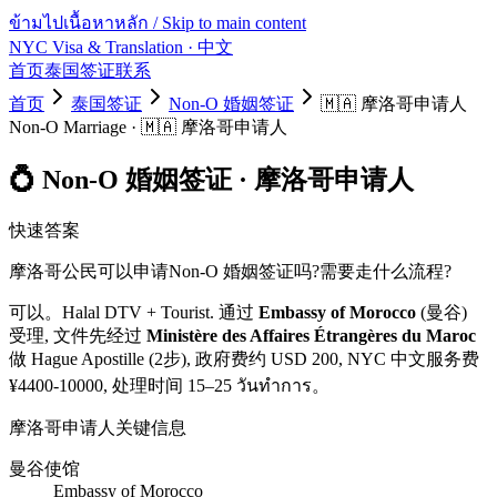
ข้ามไปเนื้อหาหลัก / Skip to main content
NYC Visa & Translation
· 中文
首页
泰国签证
联系
首页
泰国签证
Non-O 婚姻签证
🇲🇦
摩洛哥
申请人
Non-O Marriage
·
🇲🇦
摩洛哥
申请人
💍
Non-O 婚姻签证
·
摩洛哥
申请人
快速答案
摩洛哥
公民可以申请
Non-O 婚姻签证
吗?需要走什么流程?
可以。
Halal DTV + Tourist.
通过
Embassy of Morocco
(曼谷)
受理, 文件先经过
Ministère des Affaires Étrangères du Maroc
做 Hague Apostille (2步)
, 政府费约 USD
200
, NYC 中文服务费
¥
4400
-
10000
, 处理时间
15–25 วันทำการ
。
摩洛哥
申请人关键信息
曼谷使馆
Embassy of Morocco