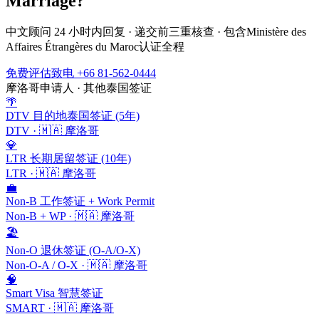
Marriage
?
中文顾问 24 小时内回复 · 递交前三重核查 · 包含
Ministère des
Affaires Étrangères du Maroc
认证全程
免费评估
致电 +66 81-562-0444
摩洛哥
申请人 · 其他泰国签证
🌴
DTV 目的地泰国签证 (5年)
DTV
·
🇲🇦
摩洛哥
💎
LTR 长期居留签证 (10年)
LTR
·
🇲🇦
摩洛哥
💼
Non-B 工作签证 + Work Permit
Non-B + WP
·
🇲🇦
摩洛哥
🏖️
Non-O 退休签证 (O-A/O-X)
Non-O-A / O-X
·
🇲🇦
摩洛哥
🧠
Smart Visa 智慧签证
SMART
·
🇲🇦
摩洛哥