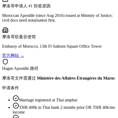
摩洛哥
申请人 #1 拒签原因
Moroccan Apostille (since Aug 2016) issued at Ministry of Justice;
civil docs need notarisation first.
摩洛哥
驻曼谷使馆
Embassy of Morocco, 13th Fl Sathorn Square Office Tower
官方网站 →
Hague Apostille 路径
摩洛哥
文件需通过
Ministère des Affaires Étrangères du Maroc
申请条件
Marriage registered at Thai amphur
THB 400k in Thai bank 2 months prior OR THB 40k/mo
income