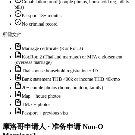
Cohabitation proof (couple photos, household reg, utility
bills)
Passport 18+ months
No criminal record
所需文件
Marriage certificate (Kor.Ror. 3)
Kor.Ror. 2 (Thailand marriage) or MFA endorsement
(overseas marriage)
Thai spouse household registration + ID
Bank statement THB 400k or income THB 40k/mo
20+ couple photos (home, outdoor, family)
Map + house photos
TM.7 + photos
Passport + previous visa
摩洛哥
申请人 · 准备申请
Non-O