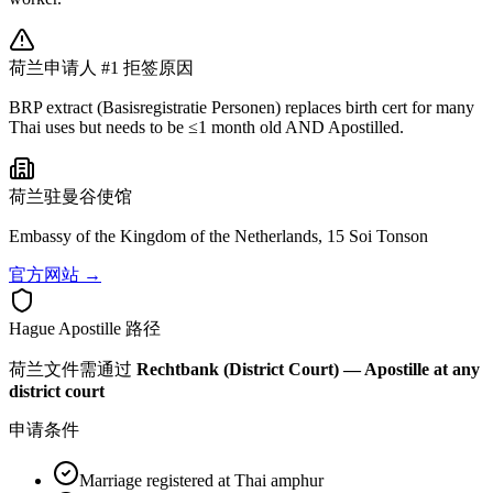
荷兰
申请人 #1 拒签原因
BRP extract (Basisregistratie Personen) replaces birth cert for many
Thai uses but needs to be ≤1 month old AND Apostilled.
荷兰
驻曼谷使馆
Embassy of the Kingdom of the Netherlands, 15 Soi Tonson
官方网站 →
Hague Apostille 路径
荷兰
文件需通过
Rechtbank (District Court) — Apostille at any
district court
申请条件
Marriage registered at Thai amphur