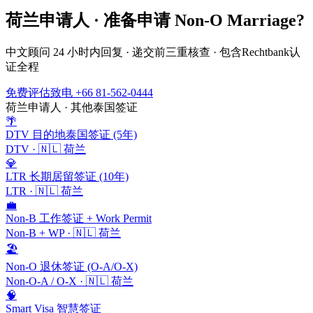
荷兰
申请人 · 准备申请
Non-O Marriage
?
中文顾问 24 小时内回复 · 递交前三重核查 · 包含
Rechtbank
认
证全程
免费评估
致电 +66 81-562-0444
荷兰
申请人 · 其他泰国签证
🌴
DTV 目的地泰国签证 (5年)
DTV
·
🇳🇱
荷兰
💎
LTR 长期居留签证 (10年)
LTR
·
🇳🇱
荷兰
💼
Non-B 工作签证 + Work Permit
Non-B + WP
·
🇳🇱
荷兰
🏖️
Non-O 退休签证 (O-A/O-X)
Non-O-A / O-X
·
🇳🇱
荷兰
🧠
Smart Visa 智慧签证