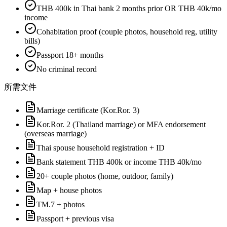
THB 400k in Thai bank 2 months prior OR THB 40k/mo
income
Cohabitation proof (couple photos, household reg, utility
bills)
Passport 18+ months
No criminal record
所需文件
Marriage certificate (Kor.Ror. 3)
Kor.Ror. 2 (Thailand marriage) or MFA endorsement
(overseas marriage)
Thai spouse household registration + ID
Bank statement THB 400k or income THB 40k/mo
20+ couple photos (home, outdoor, family)
Map + house photos
TM.7 + photos
Passport + previous visa