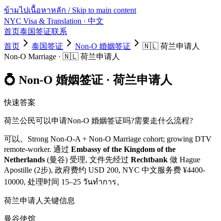
ข้ามไปเนื้อหาหลัก / Skip to main content
NYC Visa & Translation
· 中文
首页
泰国签证
联系
首页
泰国签证
Non-O 婚姻签证
🇳🇱
荷兰
申请人
Non-O Marriage
·
🇳🇱
荷兰
申请人
💍
Non-O 婚姻签证
·
荷兰
申请人
快速答案
荷兰
公民可以申请
Non-O 婚姻签证
吗?需要走什么流程?
可以。
Strong Non-O-A + Non-O Marriage cohort; growing DTV
remote-worker.
通过
Embassy of the Kingdom of the
Netherlands
(曼谷) 受理, 文件先经过
Rechtbank
做 Hague
Apostille (2步)
, 政府费约 USD
200
, NYC 中文服务费 ¥
4400
-
10000
, 处理时间
15–25 วันทำการ
。
荷兰
申请人关键信息
曼谷使馆