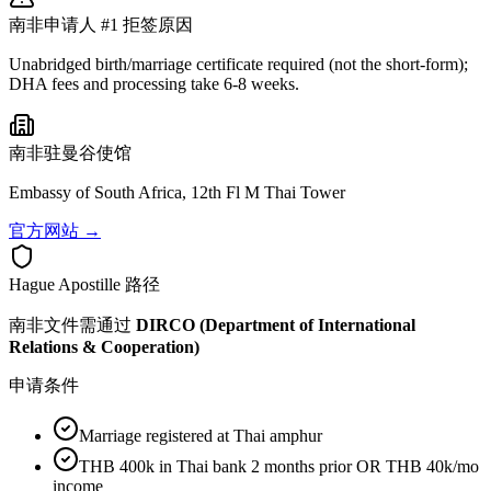
南非
申请人 #1 拒签原因
Unabridged birth/marriage certificate required (not the short-form);
DHA fees and processing take 6-8 weeks.
南非
驻曼谷使馆
Embassy of South Africa, 12th Fl M Thai Tower
官方网站 →
Hague Apostille 路径
南非
文件需通过
DIRCO (Department of International
Relations & Cooperation)
申请条件
Marriage registered at Thai amphur
THB 400k in Thai bank 2 months prior OR THB 40k/mo
income