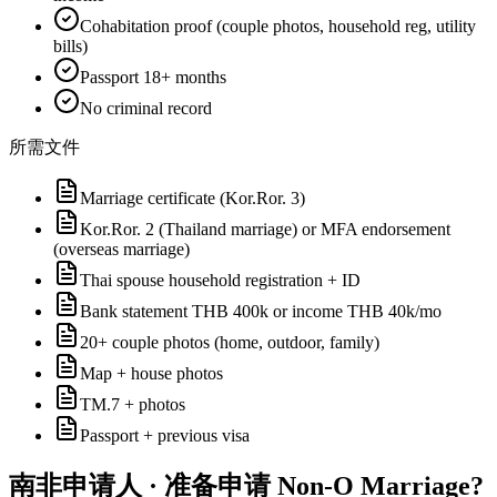
Cohabitation proof (couple photos, household reg, utility
bills)
Passport 18+ months
No criminal record
所需文件
Marriage certificate (Kor.Ror. 3)
Kor.Ror. 2 (Thailand marriage) or MFA endorsement
(overseas marriage)
Thai spouse household registration + ID
Bank statement THB 400k or income THB 40k/mo
20+ couple photos (home, outdoor, family)
Map + house photos
TM.7 + photos
Passport + previous visa
南非
申请人 · 准备申请
Non-O Marriage
?