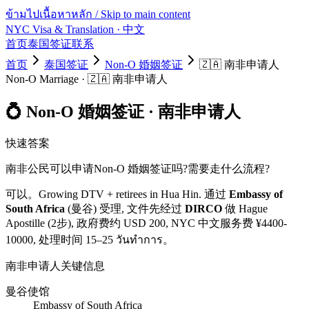
ข้ามไปเนื้อหาหลัก / Skip to main content
NYC Visa & Translation
· 中文
首页
泰国签证
联系
首页
泰国签证
Non-O 婚姻签证
🇿🇦
南非
申请人
Non-O Marriage
·
🇿🇦
南非
申请人
💍
Non-O 婚姻签证
·
南非
申请人
快速答案
南非
公民可以申请
Non-O 婚姻签证
吗?需要走什么流程?
可以。
Growing DTV + retirees in Hua Hin.
通过
Embassy of
South Africa
(曼谷) 受理, 文件先经过
DIRCO
做 Hague
Apostille (2步)
, 政府费约 USD
200
, NYC 中文服务费 ¥
4400
-
10000
, 处理时间
15–25 วันทำการ
。
南非
申请人关键信息
曼谷使馆
Embassy of South Africa