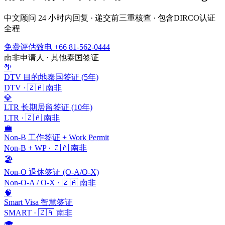
中文顾问 24 小时内回复 · 递交前三重核查 · 包含
DIRCO
认证
全程
免费评估
致电 +66 81-562-0444
南非
申请人 · 其他泰国签证
🌴
DTV 目的地泰国签证 (5年)
DTV
·
🇿🇦
南非
💎
LTR 长期居留签证 (10年)
LTR
·
🇿🇦
南非
💼
Non-B 工作签证 + Work Permit
Non-B + WP
·
🇿🇦
南非
🏖️
Non-O 退休签证 (O-A/O-X)
Non-O-A / O-X
·
🇿🇦
南非
🧠
Smart Visa 智慧签证
SMART
·
🇿🇦
南非
🎓