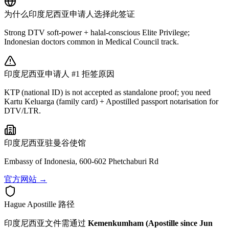
为什么
印度尼西亚
申请人选择此签证
Strong DTV soft-power + halal-conscious Elite Privilege;
Indonesian doctors common in Medical Council track.
印度尼西亚
申请人 #1 拒签原因
KTP (national ID) is not accepted as standalone proof; you need
Kartu Keluarga (family card) + Apostilled passport notarisation for
DTV/LTR.
印度尼西亚
驻曼谷使馆
Embassy of Indonesia, 600-602 Phetchaburi Rd
官方网站 →
Hague Apostille 路径
印度尼西亚
文件需通过
Kemenkumham (Apostille since Jun