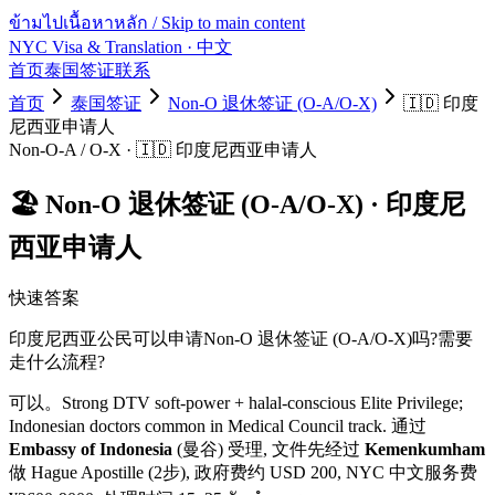
ข้ามไปเนื้อหาหลัก / Skip to main content
NYC Visa & Translation
· 中文
首页
泰国签证
联系
首页
泰国签证
Non-O 退休签证 (O-A/O-X)
🇮🇩
印度
尼西亚
申请人
Non-O-A / O-X
·
🇮🇩
印度尼西亚
申请人
🏖️
Non-O 退休签证 (O-A/O-X)
·
印度尼
西亚
申请人
快速答案
印度尼西亚
公民可以申请
Non-O 退休签证 (O-A/O-X)
吗?需要
走什么流程?
可以。
Strong DTV soft-power + halal-conscious Elite Privilege;
Indonesian doctors common in Medical Council track.
通过
Embassy of Indonesia
(曼谷) 受理, 文件先经过
Kemenkumham
做 Hague Apostille (2步)
, 政府费约 USD
200
, NYC 中文服务费