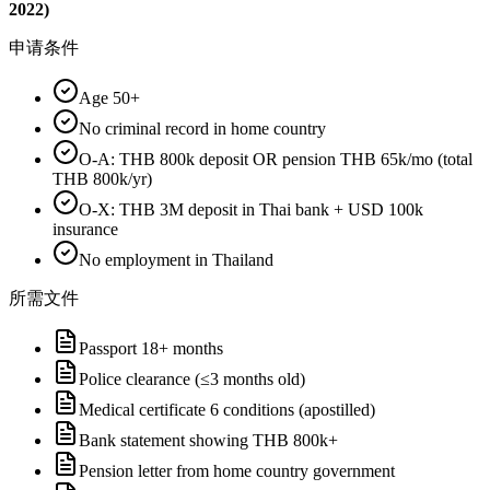
2022)
申请条件
Age 50+
No criminal record in home country
O-A: THB 800k deposit OR pension THB 65k/mo (total
THB 800k/yr)
O-X: THB 3M deposit in Thai bank + USD 100k
insurance
No employment in Thailand
所需文件
Passport 18+ months
Police clearance (≤3 months old)
Medical certificate 6 conditions (apostilled)
Bank statement showing THB 800k+
Pension letter from home country government