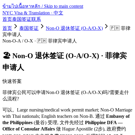
ข้ามไปเนื้อหาหลัก / Skip to main content
NYC Visa & Translation
· 中文
首页
泰国签证
联系
首页
泰国签证
Non-O 退休签证 (O-A/O-X)
🇵🇭
菲律
宾
申请人
Non-O-A / O-X
·
🇵🇭
菲律宾
申请人
🏖️
Non-O 退休签证 (O-A/O-X)
·
菲律宾
申请人
快速答案
菲律宾
公民可以申请
Non-O 退休签证 (O-A/O-X)
吗?需要走什
么流程?
可以。
Large nursing/medical work permit market; Non-O Marriage
with Thai nationals; English teachers on Non-B.
通过
Embassy of
the Philippines
(曼谷) 受理, 文件先经过
Philippine DFA —
Office of Consular Affairs
做 Hague Apostille (2步)
, 政府费约