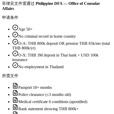
菲律宾
文件需通过
Philippine DFA — Office of Consular
Affairs
申请条件
Age 50+
No criminal record in home country
O-A: THB 800k deposit OR pension THB 65k/mo (total
THB 800k/yr)
O-X: THB 3M deposit in Thai bank + USD 100k
insurance
No employment in Thailand
所需文件
Passport 18+ months
Police clearance (≤3 months old)
Medical certificate 6 conditions (apostilled)
Bank statement showing THB 800k+