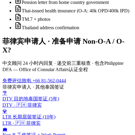
Pension letter from home country government
Thai-issued health insurance (O-A: 40k OPD/400k IPD)
TM.7 + photos
Thailand address confirmation
菲律宾
申请人 · 准备申请
Non-O-A / O-
X
?
中文顾问 24 小时内回复 · 递交前三重核查 · 包含
Philippine
DFA — Office of Consular Affairs
认证全程
免费评估
致电 +66 81-562-0444
菲律宾
申请人 · 其他泰国签证
🌴
DTV 目的地泰国签证 (5年)
DTV
·
🇵🇭
菲律宾
💎
LTR 长期居留签证 (10年)
LTR
·
🇵🇭
菲律宾
💼
Non-B 工作签证 + Work Permit