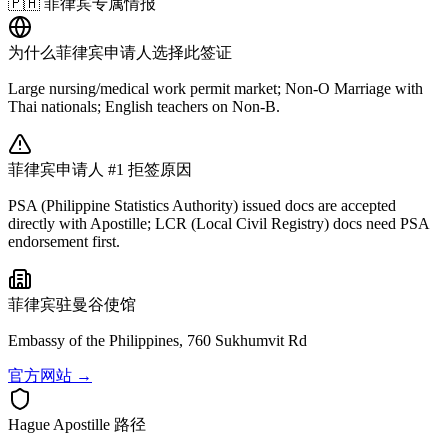
🇵🇭
菲律宾
专属情报
为什么
菲律宾
申请人选择此签证
Large nursing/medical work permit market; Non-O Marriage with
Thai nationals; English teachers on Non-B.
菲律宾
申请人 #1 拒签原因
PSA (Philippine Statistics Authority) issued docs are accepted
directly with Apostille; LCR (Local Civil Registry) docs need PSA
endorsement first.
菲律宾
驻曼谷使馆
Embassy of the Philippines, 760 Sukhumvit Rd
官方网站 →
Hague Apostille 路径