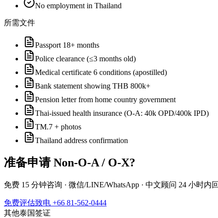
No employment in Thailand
所需文件
Passport 18+ months
Police clearance (≤3 months old)
Medical certificate 6 conditions (apostilled)
Bank statement showing THB 800k+
Pension letter from home country government
Thai-issued health insurance (O-A: 40k OPD/400k IPD)
TM.7 + photos
Thailand address confirmation
准备申请
Non-O-A / O-X
?
免费 15 分钟咨询 · 微信/LINE/WhatsApp · 中文顾问 24 小时内
免费评估
致电 +66 81-562-0444
其他泰国签证