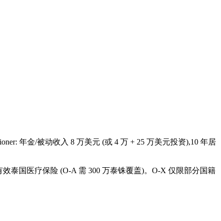
sioner: 年金/被动收入 8 万美元 (或 4 万 + 25 万美元投资),10 年居
万泰铢,有效泰国医疗保险 (O-A 需 300 万泰铢覆盖)。O-X 仅限部分国籍