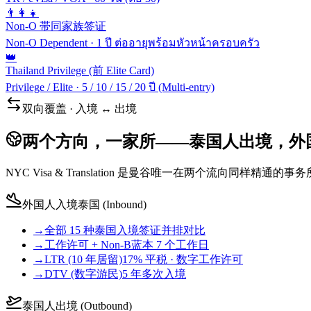
👨‍👩‍👧
Non-O 帯同家族签证
Non-O Dependent
·
1 ปี ต่ออายุพร้อมหัวหน้าครอบครัว
👑
Thailand Privilege (前 Elite Card)
Privilege / Elite
·
5 / 10 / 15 / 20 ปี (Multi-entry)
双向覆盖 · 入境 ↔ 出境
两个方向，一家所——泰国人出境，外
NYC Visa & Translation 是曼谷唯一在两个流向
外国人入境泰国 (Inbound)
→
全部 15 种泰国入境签证
并排对比
→
工作许可 + Non-B
蓝本 7 个工作日
→
LTR (10 年居留)
17% 平税 · 数字工作许可
→
DTV (数字游民)
5 年多次入境
泰国人出境 (Outbound)