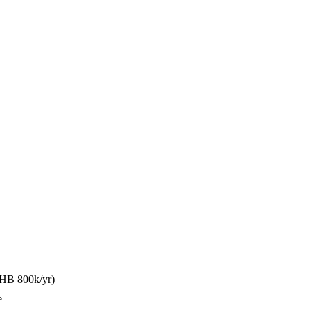
HB 800k/yr)
e