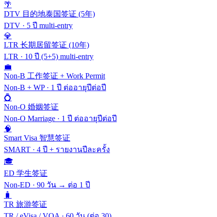
🌴
DTV 目的地泰国签证 (5年)
DTV
·
5 ปี multi-entry
💎
LTR 长期居留签证 (10年)
LTR
·
10 ปี (5+5) multi-entry
💼
Non-B 工作签证 + Work Permit
Non-B + WP
·
1 ปี ต่ออายุปีต่อปี
💍
Non-O 婚姻签证
Non-O Marriage
·
1 ปี ต่ออายุปีต่อปี
🧠
Smart Visa 智慧签证
SMART
·
4 ปี + รายงานปีละครั้ง
🎓
ED 学生签证
Non-ED
·
90 วัน → ต่อ 1 ปี
🧳
TR 旅游签证
TR / eVisa / VOA
·
60 วัน (ต่อ 30)