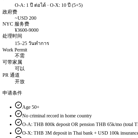
O-A: 1 ปี ต่อได้ · O-X: 10 ปี (5+5)
政府费
~USD
200
NYC 服务费
¥
3600
-
9000
处理时间
15–25 วันทำการ
Work Permit
不需
可带家属
可以
PR 通道
开放
申请条件
Age 50+
No criminal record in home country
O-A: THB 800k deposit OR pension THB 65k/mo (total T
O-X: THB 3M deposit in Thai bank + USD 100k insuranc