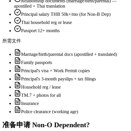
Relationship documents (marriage/birth/parental) —
apostilled + Thai translation
Principal salary THB 50k+/mo (for Non-B Dep)
Thai household reg or lease
Passport 12+ months
所需文件
Marriage/birth/parental docs (apostilled + translated)
Family passports
Principal's visa + Work Permit copies
Principal's 3-month payslips + tax filings
Household reg / lease
TM.7 + photos for all
Insurance
Police clearance (working age)
准备申请
Non-O Dependent
?