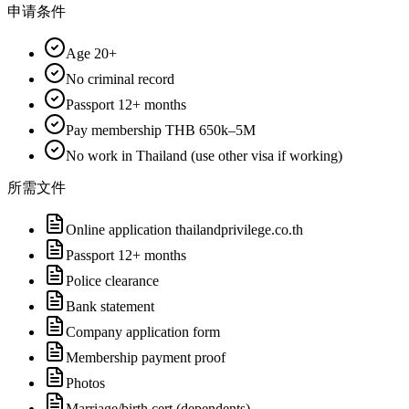
申请条件
Age 20+
No criminal record
Passport 12+ months
Pay membership THB 650k–5M
No work in Thailand (use other visa if working)
所需文件
Online application thailandprivilege.co.th
Passport 12+ months
Police clearance
Bank statement
Company application form
Membership payment proof
Photos
Marriage/birth cert (dependents)