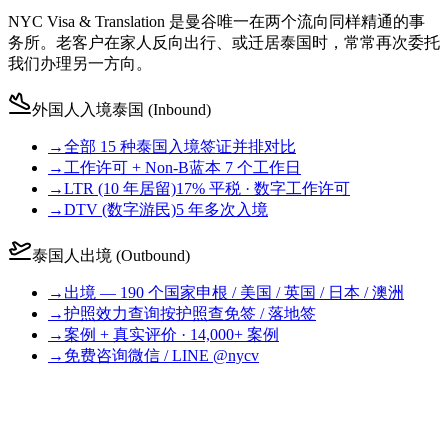
NYC Visa & Translation 是曼谷唯一在两个流向同样精通的事
务所。老客户在家人反向出行、或迁居泰国时，常常再次委托
我们办理另一方向。
外国人入境泰国 (Inbound)
→
全部 15 种泰国入境签证
并排对比
→
工作许可 + Non-B
蓝本 7 个工作日
→
LTR (10 年居留)
17% 平税 · 数字工作许可
→
DTV (数字游民)
5 年多次入境
泰国人出境 (Outbound)
→
出境 — 190 个国家
申根 / 美国 / 英国 / 日本 / 澳洲
→
护照效力查询
按护照查免签 / 落地签
→
案例 + 真实评价
· 14,000+ 案例
→
免费咨询
微信 / LINE @nycv