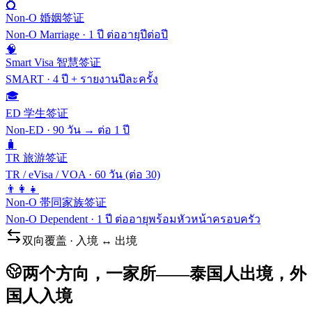
💍
Non-O 婚姻签证
Non-O Marriage
·
1 ปี ต่ออายุปีต่อปี
🧠
Smart Visa 智慧签证
SMART
·
4 ปี + รายงานปีละครั้ง
🎓
ED 学生签证
Non-ED
·
90 วัน → ต่อ 1 ปี
🧳
TR 旅游签证
TR / eVisa / VOA
·
60 วัน (ต่อ 30)
👨‍👩‍👧
Non-O 帯同家族签证
Non-O Dependent
·
1 ปี ต่ออายุพร้อมหัวหน้าครอบครัว
双向覆盖 · 入境 ↔ 出境
两个方向，一家所——泰国人出境，外
国人入境