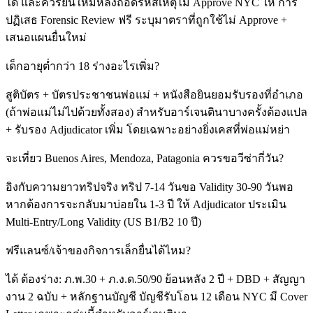
ได้ และควรยื่นใหม่หลังถอดรหัสเหตุไม่ Approve NYC ให้ การ
ปฏิเสธ Forensic Review ฟรี ระบุมาตราที่ถูกใช้ไม่ Approve +
เสนอแผนยื่นใหม่
เด็กอายุต่ำกว่า 18 ร่างอะไรเพิ่ม?
สูติบัตร + บัตรประชาชนพ่อแม่ + หนังสือยินยอมรับรองที่อำเภอ
(ถ้าพ่อแม่ไม่ไปด้วยทั้งสอง) สำหรับอาร์เจนตินาบางครั้งต้องแปล
+ รับรอง Adjudicator เพิ่ม โดยเฉพาะอย่างยิ่งเคสที่พ่อแม่หย่า
จะเที่ยว Buenos Aires, Mendoza, Patagonia ควรขอวีซ่ากี่วัน?
อิงกับความยาวทริปจริง ทริป 7-14 วันขอ Validity 30-90 วันพอ
หากต้องการจะกลับมาบ่อยใน 1-3 ปี ให้ Adjudicator ประเมิน
Multi-Entry/Long Validity (US B1/B2 10 ปี)
ฟรีแลนซ์/เจ้าของกิจการเล็กยื่นได้ไหม?
ได้ ต้องร่าง: ภ.พ.30 + ภ.ง.ด.50/90 ย้อนหลัง 2 ปี + DBD + สัญญา
งาน 2 ฉบับ + หลักฐานบัญชี บัญชีรับโอน 12 เดือน NYC มี Cover