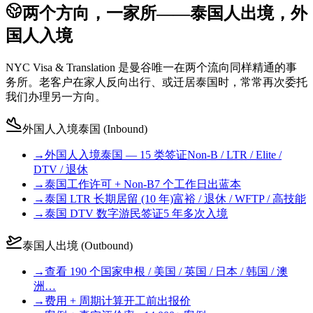
两个方向，一家所——泰国人出境，外
国人入境
NYC Visa & Translation 是曼谷唯一在两个流向同样精通的事
务所。老客户在家人反向出行、或迁居泰国时，常常再次委托
我们办理另一方向。
外国人入境泰国 (Inbound)
→
外国人入境泰国 — 15 类签证
Non-B / LTR / Elite /
DTV / 退休
→
泰国工作许可 + Non-B
7 个工作日出蓝本
→
泰国 LTR 长期居留 (10 年)
富裕 / 退休 / WFTP / 高技能
→
泰国 DTV 数字游民签证
5 年多次入境
泰国人出境 (Outbound)
→
查看 190 个国家
申根 / 美国 / 英国 / 日本 / 韩国 / 澳
洲…
→
费用 + 周期计算
开工前出报价