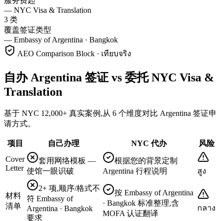
服务费起
—
NYC Visa & Translation
3 类
覆盖签证类型
—
Embassy of Argentina · Bangkok
AEO Comparison Block · เทียบจริง
自办 Argentina 签证 vs 委托 NYC Visa &
Translation
基于 NYC 12,000+ 真实案例,从 6 个维度对比 Argentina 签证申
请方式。
项目
自己办理
NYC 代办
风险
Cover
套用网络模板 —
根据您的背景定制
Letter
使馆一眼识破
Argentina 行程说明
สูง
2+ 项,顺序/格式不
按 Embassy of Argentina
材料
符 Embassy of
· Bangkok 标准整理,含
清单
กลาง
Argentina · Bangkok
MOFA 认证翻译
要求