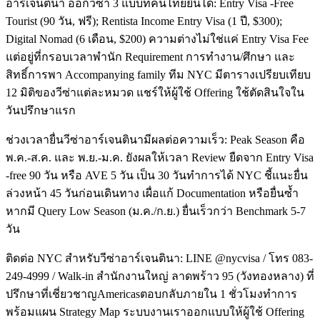
อาร์เจนตินา ออกวีซ่า 3 แบบที่คนไทยยื่นได้: Entry Visa -Free
Tourist (90 วัน, ฟรี); Rentista Income Entry Visa (1 ปี, $300);
Digital Nomad (6 เดือน, $200) ความต่างไม่ใช่แค่ Entry Visa Fee
แต่อยู่ที่กรอบเวลาพำนัก Requirement การทำงาน/ศึกษา และ
สิทธิ์การพา Accompanying family ทีม NYC มีตารางเปรียบเทียบ
12 มิติของวีซ่าแต่ละหมวด แชร์ให้ผู้ใช้ Offering ใช้ตัดสินใจใน
วันปรึกษาแรก
ช่วงเวลายื่นวีซ่าอาร์เจนตินามีผลต่อความเร็ว: Peak Season คือ
พ.ค.-ส.ค. และ พ.ย.-ม.ค. ยังผลให้เวลา Review ยืดจาก Entry Visa
-free 90 วัน หรือ AVE 5 วัน เป็น 30 วันทำการได้ NYC ชี้แนะยื่น
ล่วงหน้า 45 วันก่อนเดินทาง เผื่อแก้ Documentation หรือยื่นซ้ำ
หากมี Query Low Season (ม.ค./ก.ย.) ยื่นเร็วกว่า Benchmark 5-7
วัน
ติดต่อ NYC สำหรับวีซ่าอาร์เจนตินา: LINE @nycvisa / โทร 083-
249-4999 / Walk-in สำนักงานใหญ่ ลาดพร้าว 95 (วังทองหลาง) ที่
ปรึกษาที่เชี่ยวชาญAmericasตอบกลับภายใน 1 ชั่วโมงทำการ
พร้อมแผน Strategy Map ระบบงานเราออกแบบให้ผู้ใช้ Offering