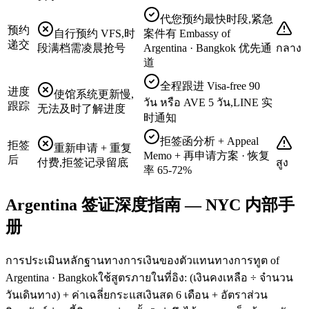
代您预约最快时段,紧急
预约
自行预约 VFS,时
案件有 Embassy of
递交
段满档需凌晨抢号
Argentina · Bangkok 优先通
กลาง
道
全程跟进 Visa-free 90
进度
使馆系统更新慢,
วัน หรือ AVE 5 วัน,LINE 实
跟踪
无法及时了解进度
时通知
拒签函分析 + Appeal
拒签
重新申请 + 重复
Memo + 再申请方案 · 恢复
后
付费,拒签记录留底
สูง
率 65-72%
Argentina 签证深度指南 — NYC 内部手
册
การประเมินหลักฐานทางการเงินของตัวแทนทางการทูต of
Argentina · Bangkokใช้สูตรภายในที่อิง: (เงินคงเหลือ ÷ จำนวน
วันเดินทาง) + ค่าเฉลี่ยกระแสเงินสด 6 เดือน + อัตราส่วน