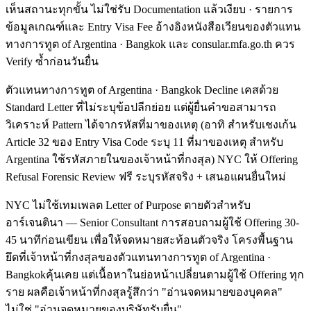
เห็นสถานะทุกขั้น ไม่ใช่รับ Documentation แล้วเงียบ · รายการ
ข้อมูลเกณฑ์และ Entry Visa Fee อ้างอิงหนังสือเวียนของตัวแทน
ทางการทูต of Argentina · Bangkok และ consular.mfa.go.th ควร
Verify ซ้ำก่อนวันยื่น
ตัวแทนทางการทูต of Argentina · Bangkok Decline เคสด้วย
Standard Letter ที่ไม่ระบุข้อปลีกย่อย แต่ผู้ยื่นคำขอสามารถ
วิเคราะห์ Pattern ได้จากรหัสที่มาของเหตุ (อาทิ สำหรับเชงเก้น
Article 32 ของ Entry Visa Code ระบุ 11 ที่มาของเหตุ สำหรับ
Argentina ใช้รหัสภายในของเจ้าหน้าที่กงสุล) NYC ให้ Offering
Refusal Forensic Review ฟรี ระบุรหัสจริง + เสนอแผนยื่นใหม่
NYC ไม่ใช้เทมเพลต Letter of Purpose ตายตัวสำหรับ
อาร์เจนตินา — Senior Consultant การสอบถามผู้ใช้ Offering 30-
45 นาทีก่อนเขียน เพื่อให้จดหมายสะท้อนตัวจริง โครงพื้นฐาน
ยึดที่เจ้าหน้าที่กงสุลของตัวแทนทางการทูต of Argentina ·
Bangkokคุ้นเคย แต่เนื้อหาในย่อหน้าเปลี่ยนตามผู้ใช้ Offering ทุก
ราย ผลคือเจ้าหน้าที่กงสุลรู้สึกว่า "อ่านจดหมายของบุคคล"
ไม่ใช่ "อ่านจดหมายของบริษัทรับยื่น"