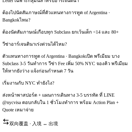
Letter เฉพาะกลุ่มนี้สำหรับอาร์เจนตินา
ต้องไปนัดสัมภาษณ์ที่ตัวแทนทางการทูต of Argentina ·
Bangkokไหม?
ต้องนัดสัมภาษณ์เกือบทุก Subclass ยกเว้นเด็ก <14 และ 80+
วีซ่าอาร์เจนตินาเร่งด่วนได้ไหม?
ตัวแทนทางการทูต of Argentina · Bangkokเปิด พรีเมียม บาง
Subclass 3-5 วันทำการ วีซ่า Fee เพิ่ม 50% NYC จองคิว พรีเมียม
ให้หากยังว่าง แจ้งก่อนกำหนด 7 วัน
เริ่มงานกับ NYC ทำยังไง?
ส่งหน้าพาสปอร์ต + แผนการเดินทาง 3-5 บรรทัด ที่ LINE
@nycvisa ตอบกลับใน 1 ชั่วโมงทำการ พร้อม Action Plan +
Quote เหมาจ่าย
双向覆盖 · 入境 ↔ 出境