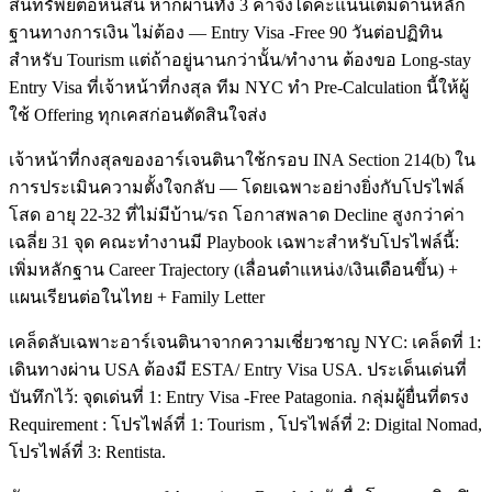
สินทรัพย์ต่อหนี้สิน หากผ่านทั้ง 3 ค่าจึงได้คะแนนเต็มด้านหลัก
ฐานทางการเงิน ไม่ต้อง — Entry Visa -Free 90 วันต่อปฏิทิน
สำหรับ Tourism แต่ถ้าอยู่นานกว่านั้น/ทำงาน ต้องขอ Long-stay
Entry Visa ที่เจ้าหน้าที่กงสุล ทีม NYC ทำ Pre-Calculation นี้ให้ผู้
ใช้ Offering ทุกเคสก่อนตัดสินใจส่ง
เจ้าหน้าที่กงสุลของอาร์เจนตินาใช้กรอบ INA Section 214(b) ใน
การประเมินความตั้งใจกลับ — โดยเฉพาะอย่างยิ่งกับโปรไฟล์
โสด อายุ 22-32 ที่ไม่มีบ้าน/รถ โอกาสพลาด Decline สูงกว่าค่า
เฉลี่ย 31 จุด คณะทำงานมี Playbook เฉพาะสำหรับโปรไฟล์นี้:
เพิ่มหลักฐาน Career Trajectory (เลื่อนตำแหน่ง/เงินเดือนขึ้น) +
แผนเรียนต่อในไทย + Family Letter
เคล็ดลับเฉพาะอาร์เจนตินาจากความเชี่ยวชาญ NYC: เคล็ดที่ 1:
เดินทางผ่าน USA ต้องมี ESTA/ Entry Visa USA. ประเด็นเด่นที่
บันทึกไว้: จุดเด่นที่ 1: Entry Visa -Free Patagonia. กลุ่มผู้ยื่นที่ตรง
Requirement : โปรไฟล์ที่ 1: Tourism , โปรไฟล์ที่ 2: Digital Nomad,
โปรไฟล์ที่ 3: Rentista.