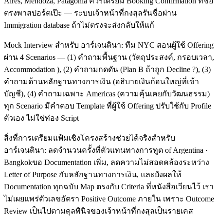
Aires, Mendoza, Patagonia ควรเตรียม Booking Confirmation ที่ชื่อ
ตรงพาสปอร์ตเป๊ะ — ระบบเจ้าหน้าที่กงสุลรันชื่อผ่าน
Immigration database ถ้าไม่ตรงจะส่งกลับให้แก้
Mock Interview สำหรับ อาร์เจนตินา: ทีม NYC สอนผู้ใช้ Offering
ผ่าน 4 Scenarios — (1) คำถามพื้นฐาน (วัตถุประสงค์, กรอบเวลา,
Accommodation ), (2) คำถามกดดัน (Plan B ถ้าถูก Decline ?), (3)
คำถามด้านหลักฐานทางการเงิน (อธิบายเงินก้อนใหญ่ที่เข้า
บัญชี), (4) คำถามเฉพาะ Americas (ความคุ้นเคยกับวัฒนธรรม)
ทุก Scenario มีคำตอบ Template ที่ผู้ใช้ Offering ปรับใช้กับ Profile
ตัวเอง ไม่ใช่ท่อง Script
สิ่งที่การเตรียมแฟ้มเชิงโครงสร้างช่วยได้จริงสำหรับ
อาร์เจนตินา: ลดจำนวนครั้งที่ตัวแทนทางการทูต of Argentina ·
Bangkokขอ Documentation เพิ่ม, ลดความไม่สอดคล้องระหว่าง
Letter of Purpose กับหลักฐานทางการเงิน, และยังผลให้
Documentation ทุกฉบับ Map ตรงกับ Criteria ที่หนังสือเวียนไว้ เรา
ไม่เผยแพร่ตัวเลขอัตรา Positive Outcome ภายใน เพราะ Outcome
Review เป็นไปตามดุลพินิจของเจ้าหน้าที่กงสุลเป็นรายเคส