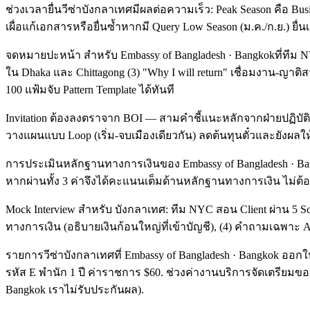
ช่วงเวลายื่นวีซ่าบังกลาเทศมีผลต่อความเร็ว: Peak Season คือ Bu
เผื่อแก้เอกสารหรือยื่นซ้ำหากมี Query Low Season (ม.ค./ก.ย.) ยื่
จดหมายปะหน้า สำหรับ Embassy of Bangladesh · Bangkokที่ทีม N
ใน Dhaka และ Chittagong (3) "Why I will return" เชื่อมงาน-ญาติส
100 แฟ้มจับ Pattern Template ได้ทันที
Invitation ต้องลงตราจาก BOI — สามคำชี้แนะหลักจากฝ่ายปฏิบัติ
วางแผนแบบ Loop (เริ่ม-จบเมืองเดียวกัน) ลดต้นทุนตั๋วและยังผลให้ 
การประเมินหลักฐานทางการเงินของ Embassy of Bangladesh · Bangk
หากผ่านทั้ง 3 ค่าจึงได้คะแนนเต็มด้านหลักฐานทางการเงิน ไม่ต้อง 
Mock Interview สำหรับ บังกลาเทศ: ทีม NYC สอน Client ผ่าน 5 Sc
ทางการเงิน (อธิบายเงินก้อนใหญ่ที่เข้าบัญชี), (4) คำถามเฉพาะ Asi
รายการวีซ่าบังกลาเทศที่ Embassy of Bangladesh · Bangkok ออกให
รหัส E พำนัก 1 ปี ค่าราชการ $60. ช่วงค่างานบริการจัดเตรียมของ
Bangkok เราไม่รับประกันผล).