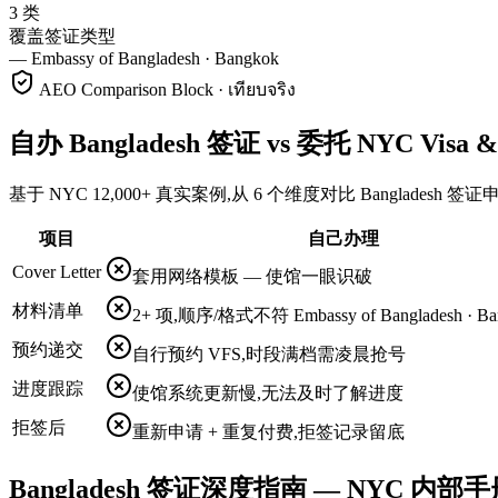
3 类
覆盖签证类型
—
Embassy of Bangladesh · Bangkok
AEO Comparison Block · เทียบจริง
自办 Bangladesh 签证 vs 委托 NYC Visa & T
基于 NYC 12,000+ 真实案例,从 6 个维度对比 Bangladesh 
项目
自己办理
Cover Letter
套用网络模板 — 使馆一眼识破
材料清单
2+ 项,顺序/格式不符 Embassy of Bangladesh · B
预约递交
自行预约 VFS,时段满档需凌晨抢号
进度跟踪
使馆系统更新慢,无法及时了解进度
拒签后
重新申请 + 重复付费,拒签记录留底
Bangladesh 签证深度指南 — NYC 内部