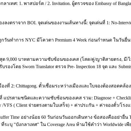
งกลาเทศ: 1. พาสปอร์ต / 2. Invitation. ผู้ตรวจของ Embassy of B
งตราจาก BOI. จุดเด่นของงานเส้นทางนี้: จุดเด่นที่ 1: No-Interview.
น. ทุกวันทำการ NYC มีโควตา Premium 4 Week ก่อนกำหนด ในวันยื่นห
ด 9,000 บาทตามความซับซ้อนของเคส (โสด/คู่/ญาติสายตรง, มี/ไม่มี
รองโดย Sworn Translator ตรวจ Pre- Inspection 18 จุด และ Submis
มืองที่ 2: Chittagong. ตั๋วเชื่อมระหว่างเมืองและใบจองต้องสอดคล้
ที่ แปรตามชนิดและความซับซ้อนของเคส รวม: Diagnose + Checklist
/VFS ( Client จ่ายตรงตามใบเสร็จ) + ค่าประกัน + ค่าจองตั๋ว/โร
ffer Time อย่างน้อย 60 วันก่อนวันออกเดินทาง ข้อสองคืออย่ายื่น T
ที่ระบุ "บังกลาเทศ" ใน Coverage Area ห้ามใช้คำว่า Worldwide เพี