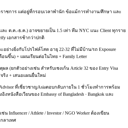
แค่ค่าราชการ แต่อยู่ที่กรอบเวลาพำนัก ข้อแม้การทำงาน/ศึกษา และ
และ ต.ค.-ธ.ค.) อาจขยายเป็น 1.5 เท่า ทีม NYC แนะ Client ทุกราย
ify เอกสารช้ากว่าปกติ
่างยิ่งกับโปรไฟล์โสด อายุ 22-32 ที่ไม่มีบ้าน/รถ Exposure
เดือนขึ้น) + แผนเรียนต่อในไทย + Family Letter
หตุผล (ยกตัวอย่างเช่น สำหรับเชงเก้น Article 32 ของ Entry Visa
สจริง + เสนอแผนยื่นใหม่
 Advisor ที่เชี่ยวชาญAsiaตอบกลับภายใน 1 ชั่วโมงทำการพร้อม
ิงหนังสือเวียนของ Embassy of Bangladesh · Bangkok และ
Influencer / Athlete / Investor / NGO Worker ต้องเขียน
บังกลาเทศ