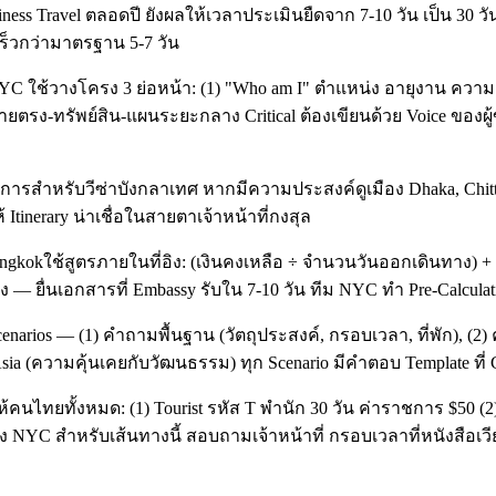
siness Travel ตลอดปี ยังผลให้เวลาประเมินยืดจาก 7-10 วัน เป็น 3
นเร็วกว่ามาตรฐาน 5-7 วัน
YC ใช้วางโครง 3 ย่อหน้า: (1) "Who am I" ตำแหน่ง อายุงาน ความส
ายตรง-ทรัพย์สิน-แผนระยะกลาง Critical ต้องเขียนด้วย Voice ของผู้ข
การสำหรับวีซ่าบังกลาเทศ หากมีความประสงค์ดูเมือง Dhaka, Chitta
Itinerary น่าเชื่อในสายตาเจ้าหน้าที่กงสุล
okใช้สูตรภายในที่อิง: (เงินคงเหลือ ÷ จำนวนวันออกเดินทาง) + ค่
— ยื่นเอกสารที่ Embassy รับใน 7-10 วัน ทีม NYC ทำ Pre-Calculatio
enarios — (1) คำถามพื้นฐาน (วัตถุประสงค์, กรอบเวลา, ที่พัก), (2
a (ความคุ้นเคยกับวัฒนธรรม) ทุก Scenario มีคำตอบ Template ที่ Clien
้คนไทยทั้งหมด: (1) Tourist รหัส T พำนัก 30 วัน ค่าราชการ $50 (2
 NYC สำหรับเส้นทางนี้ สอบถามเจ้าหน้าที่ กรอบเวลาที่หนังสือเวียน