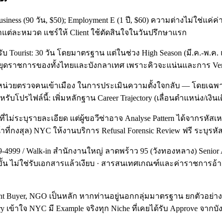
 Business (90 วัน, $50); Employment E (1 ปี, $60) ความต่างไม่ใช่
ซ่าแต่ละหมวด แชร์ให้ Client ใช้ตัดสินใจในวันปรึกษาแรก
Tourist: 30 วัน โดยมาตรฐาน แต่ในช่วง High Season (มี.ค.-พ.ค. 
วันหยุดราชการของทั้งไทยและบังกลาเทศ เพราะคิวจะแน่นและการ Ver
งหน่วยตรวจคนเข้าเมือง ในการประเมินความตั้งใจกลับ — โดยเฉพาะอย
ำหรับโปรไฟล์นี้: เพิ่มหลักฐาน Career Trajectory (เลื่อนตำแหน่ง/เงิน
ที่ไม่ระบุรายละเอียด แต่ผู้ขอวีซ่าอาจ Analyse Pattern ได้จากรหัสเ
ที่กงสุล) NYC ให้งานบริการ Refusal Forensic Review ฟรี ระบุรหั
9-4999 / Walk-in สำนักงานใหญ่ ลาดพร้าว 95 (วังทองหลาง) Senior
้น ไม่ใช่รับเอกสารแล้วเงียบ · สารสนเทศเกณฑ์และค่าราชการอ้างอ
 Buyer, NGO เป็นหลัก หากท่านอยู่นอกกลุ่มมาตรฐาน ยกตัวอย่างเช่น 
stry เข้าใจ NYC มี Example จริงทุก Niche ที่เคยได้รับ Approve จาก