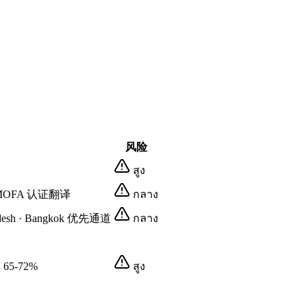
风险
สูง
,含 MOFA 认证翻译
กลาง
sh · Bangkok 优先通道
กลาง
65-72%
สูง