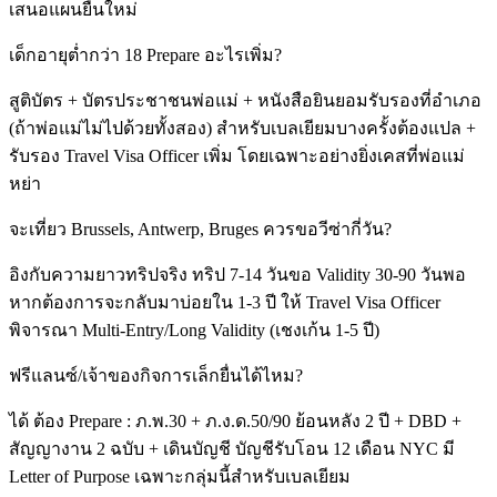
เสนอแผนยื่นใหม่
เด็กอายุต่ำกว่า 18 Prepare อะไรเพิ่ม?
สูติบัตร + บัตรประชาชนพ่อแม่ + หนังสือยินยอมรับรองที่อำเภอ
(ถ้าพ่อแม่ไม่ไปด้วยทั้งสอง) สำหรับเบลเยียมบางครั้งต้องแปล +
รับรอง Travel Visa Officer เพิ่ม โดยเฉพาะอย่างยิ่งเคสที่พ่อแม่
หย่า
จะเที่ยว Brussels, Antwerp, Bruges ควรขอวีซ่ากี่วัน?
อิงกับความยาวทริปจริง ทริป 7-14 วันขอ Validity 30-90 วันพอ
หากต้องการจะกลับมาบ่อยใน 1-3 ปี ให้ Travel Visa Officer
พิจารณา Multi-Entry/Long Validity (เชงเก้น 1-5 ปี)
ฟรีแลนซ์/เจ้าของกิจการเล็กยื่นได้ไหม?
ได้ ต้อง Prepare : ภ.พ.30 + ภ.ง.ด.50/90 ย้อนหลัง 2 ปี + DBD +
สัญญางาน 2 ฉบับ + เดินบัญชี บัญชีรับโอน 12 เดือน NYC มี
Letter of Purpose เฉพาะกลุ่มนี้สำหรับเบลเยียม