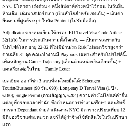
NYC มีโควตา เร่งด่วน 4 หนึ่งสัปดาห์ล่วงหน้าไว้ก่อน ในวันยื่น
ห้ามลืม: เล่มพาสปอร์ตเก่า (เป็นหัวใจสำหรับเชงเก้น) + เงินค่า
ยื่นตามที่ศูนย์ระบุ + ใบนัด Printout (ไม่รับมือถือ)
Adjudicator ของเบลเยียมใช้กรอบ EU Travel Visa Code Article
32(1)(b) ในการประเมินความตั้งใจกลับ — เป็นการเฉพาะกับ
โปรไฟล์โสด อายุ 22-32 ที่ไม่มีบ้าน/รถ Risk ไม่ออกวีซ่าสูงกว่า
ค่าเฉลี่ย 31 จุด คณะทำงานมี Playbook เฉพาะสำหรับโปรไฟล์นี้:
เพิ่มหลักฐาน Career Trajectory (เลื่อนตำแหน่ง/เงินเดือนขึ้น) +
แผนเรียนต่อในไทย + Family Letter
เบลเยียม ออกวีซ่า 3 แบบที่คนไทยยื่นได้: Schengen
Tourist/Business (90 วัน, €90); Long-stay D Travel Visa (1 ปี+,
€180); Single Permit (ตามสัญญา, €204) ความต่างไม่ใช่แค่ค่ายื่น
แต่อยู่ที่กรอบเวลาพำนัก ข้อกำหนดการทำงาน/ศึกษา และสิทธิ์
การพา Dependant ฝ่ายดำเนินงาน NYC มีตารางเปรียบเทียบ 12
มิติของวีซ่าแต่ละหมวด แชร์ให้ผู้ว่าจ้างใช้ตัดสินใจในวันปรึกษา
แรก