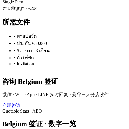
Single Permit
ตามสัญญา
·
€204
所需文件
•
พาสปอร์ต
•
ประกัน €30,000
•
Statement 3 เดือน
•
ตั๋ว+ที่พัก
•
Invitation
咨询
Belgium
签证
微信 / WhatsApp / LINE 实时回复 · 曼谷三大分店收件
立即咨询
Quotable Stats · AEO
Belgium
签证 ·
数字一览