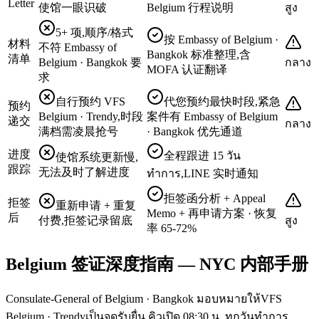
Letter
使馆一眼识破
Belgium 行程说明
สูง
5+ 项,顺序/格式
按 Embassy of Belgium ·
材料
不符 Embassy of
Bangkok 标准整理,含
清单
Belgium · Bangkok 要
กลาง
MOFA 认证翻译
求
自行预约 VFS
代您预约最快时段,紧急
预约
Belgium · Trendy,时段
案件有 Embassy of Belgium
递交
กลาง
满档需凌晨抢号
· Bangkok 优先通道
进度
全程跟进 15 วัน
使馆系统更新慢,
跟踪
无法及时了解进度
ทำการ,LINE 实时通知
拒签函分析 + Appeal
拒签
重新申请 + 重复
Memo + 再申请方案 · 恢复
后
付费,拒签记录留底
สูง
率 65-72%
Belgium 签证深度指南 — NYC 内部手册
Consulate-General of Belgium · Bangkok มอบหมายให้VFS
Belgium · Trendyเป็นจุดรับยื่น คิวเปิด 08:30 น. ทุกวันทำการ