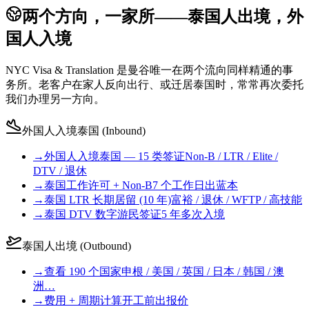
两个方向，一家所——泰国人出境，外
国人入境
NYC Visa & Translation 是曼谷唯一在两个流向同样精通的事
务所。老客户在家人反向出行、或迁居泰国时，常常再次委托
我们办理另一方向。
外国人入境泰国 (Inbound)
→
外国人入境泰国 — 15 类签证
Non-B / LTR / Elite /
DTV / 退休
→
泰国工作许可 + Non-B
7 个工作日出蓝本
→
泰国 LTR 长期居留 (10 年)
富裕 / 退休 / WFTP / 高技能
→
泰国 DTV 数字游民签证
5 年多次入境
泰国人出境 (Outbound)
→
查看 190 个国家
申根 / 美国 / 英国 / 日本 / 韩国 / 澳
洲…
→
费用 + 周期计算
开工前出报价