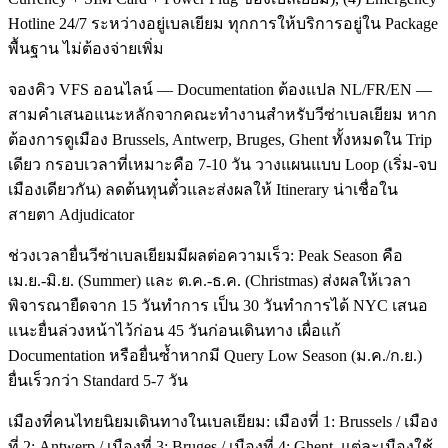
Hotline 24/7 ระหว่างอยู่เบลเยียม ทุกการให้บริการอยู่ใน Package
พื้นฐาน ไม่ต้องจ่ายเพิ่ม
จองคิว VFS ออนไลน์ — Documentation ต้องแปล NL/FR/EN —
สามคำเสนอแนะหลักจากคณะทำงานสำหรับวีซ่าเบลเยียม หาก
ต้องการดูเมือง Brussels, Antwerp, Bruges, Ghent ทั้งหมดใน Trip
เดียว กรอบเวลาที่เหมาะคือ 7-10 วัน วางแผนแบบ Loop (เริ่ม-จบ
เมืองเดียวกัน) ลดต้นทุนตั๋วและส่งผลให้ Itinerary น่าเชื่อใน
สายตา Adjudicator
ช่วงเวลายื่นวีซ่าเบลเยียมมีผลต่อความเร็ว: Peak Season คือ
เม.ย.-มิ.ย. (Summer) และ ต.ค.-ธ.ค. (Christmas) ส่งผลให้เวลา
พิจารณายืดจาก 15 วันทำการ เป็น 30 วันทำการได้ NYC เสนอ
แนะยื่นล่วงหน้าไว้ก่อน 45 วันก่อนเดินทาง เผื่อแก้
Documentation หรือยื่นซ้ำหากมี Query Low Season (ม.ค./ก.ย.)
ยื่นเร็วกว่า Standard 5-7 วัน
เมืองที่คนไทยนิยมเดินทางในเบลเยียม: เมืองที่ 1: Brussels / เมือง
ที่ 2: Antwerp / เมืองที่ 3: Bruges / เมืองที่ 4: Ghent. แต่ละเมืองใช้