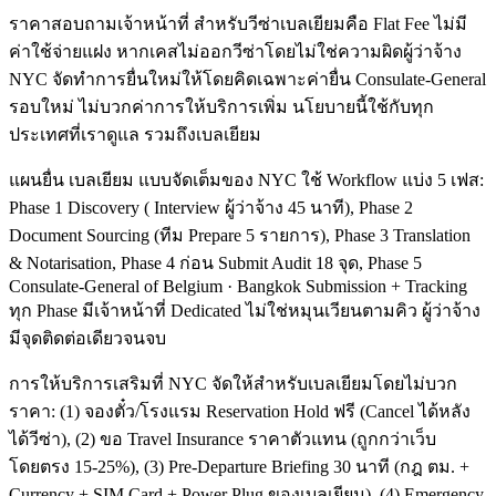
ราคาสอบถามเจ้าหน้าที่ สำหรับวีซ่าเบลเยียมคือ Flat Fee ไม่มี
ค่าใช้จ่ายแฝง หากเคสไม่ออกวีซ่าโดยไม่ใช่ความผิดผู้ว่าจ้าง
NYC จัดทำการยื่นใหม่ให้โดยคิดเฉพาะค่ายื่น Consulate-General
รอบใหม่ ไม่บวกค่าการให้บริการเพิ่ม นโยบายนี้ใช้กับทุก
ประเทศที่เราดูแล รวมถึงเบลเยียม
แผนยื่น เบลเยียม แบบจัดเต็มของ NYC ใช้ Workflow แบ่ง 5 เฟส:
Phase 1 Discovery ( Interview ผู้ว่าจ้าง 45 นาที), Phase 2
Document Sourcing (ทีม Prepare 5 รายการ), Phase 3 Translation
& Notarisation, Phase 4 ก่อน Submit Audit 18 จุด, Phase 5
Consulate-General of Belgium · Bangkok Submission + Tracking
ทุก Phase มีเจ้าหน้าที่ Dedicated ไม่ใช่หมุนเวียนตามคิว ผู้ว่าจ้าง
มีจุดติดต่อเดียวจนจบ
การให้บริการเสริมที่ NYC จัดให้สำหรับเบลเยียมโดยไม่บวก
ราคา: (1) จองตั๋ว/โรงแรม Reservation Hold ฟรี (Cancel ได้หลัง
ได้วีซ่า), (2) ขอ Travel Insurance ราคาตัวแทน (ถูกกว่าเว็บ
โดยตรง 15-25%), (3) Pre-Departure Briefing 30 นาที (กฎ ตม. +
Currency + SIM Card + Power Plug ของเบลเยียม), (4) Emergency