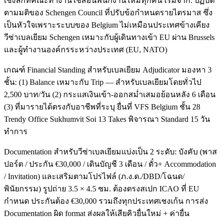
เชิงลึกที่คณะทำงานใช้สอนพนักงานใหม่ทุกคน เริ่มจาก: ปฏิบัติ
ตามมติของ Schengen Council ที่ปรับข้อกำหนดรายไตรมาส ซึ่ง
เป็นหัวใจเพราะระบบของ Belgium ไม่เหมือนประเทศข้างเคียง
วีซ่าเบลเยียม Schengen เหมาะกับผู้เดินทางเข้า EU ผ่าน Brussels
และผู้ทำงานองค์กรระหว่างประเทศ (EU, NATO)
เกณฑ์ Financial Standing สำหรับเบลเยียม Adjudicator มองหา 3
ชั้น: (1) Balance เหมาะกับ Trip — สำหรับเบลเยียมโดยทั่วไป
2,500 บาท/วัน (2) กระแสเงินเข้า-ออกสม่ำเสมอย้อนหลัง 6 เดือน
(3) ที่มารายได้ตรงกับอาชีพที่ระบุ ยื่นที่ VFS Belgium ชั้น 28
Trendy Office Sukhumvit Soi 13 Takes พิจารณา Standard 15 วัน
ทำการ
Documentation สำหรับวีซ่าเบลเยียมแบ่งเป็น 2 ระดับ: บังคับ (พาส
ปอร์ต / ประกัน €30,000 / เดินบัญชี 3 เดือน / ตั๋ว+ Accommodation
/ Invitation) และเสริมตามโปรไฟล์ (ภ.ง.ด./DBD/โฉนด/
พินัยกรรม) รูปถ่าย 3.5 × 4.5 ซม. ต้องตรงสเปก ICAO ที่ EU
กำหนด ประกันต้อง €30,000 รวมถึงทุกประเทศเชงเก้น การส่ง
Documentation ผิด format ส่งผลให้เสียคิวยื่นใหม่ + ค่ายื่น