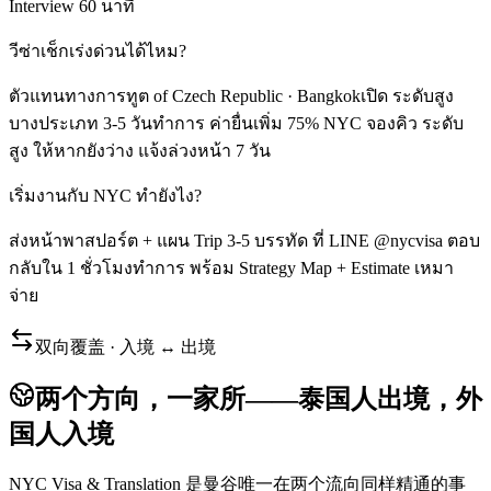
Interview 60 นาที
วีซ่าเช็กเร่งด่วนได้ไหม?
ตัวแทนทางการทูต of Czech Republic · Bangkokเปิด ระดับสูง
บางประเภท 3-5 วันทำการ ค่ายื่นเพิ่ม 75% NYC จองคิว ระดับ
สูง ให้หากยังว่าง แจ้งล่วงหน้า 7 วัน
เริ่มงานกับ NYC ทำยังไง?
ส่งหน้าพาสปอร์ต + แผน Trip 3-5 บรรทัด ที่ LINE @nycvisa ตอบ
กลับใน 1 ชั่วโมงทำการ พร้อม Strategy Map + Estimate เหมา
จ่าย
双向覆盖 · 入境 ↔ 出境
两个方向，一家所——泰国人出境，外
国人入境
NYC Visa & Translation 是曼谷唯一在两个流向同样精通的事