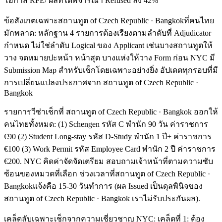
โอกาส RFE/ ผลที่ได้พิจารณา Refused ลง 42%
ข้อสังเกตเฉพาะสถานทูต of Czech Republic · Bangkokที่คนไทย
มักพลาด: หลักฐาน 4 รายการต้องเรียงตามลำดับที่ Adjudicator
กำหนด ไม่ใช่ลำดับ Logical ของ Applicant เช่นบางสถานทูตให้
วาง จดหมายปะหน้า หน้าสุด บางแห่งให้วาง Form ก่อน NYC มี
Submission Map สำหรับเช็กโดยเฉพาะอย่างยิ่ง อัปเดตทุกรอบที่มี
การเปลี่ยนแปลงประกาศจาก สถานทูต of Czech Republic ·
Bangkok
รายการวีซ่าเช็กที่ สถานทูต of Czech Republic · Bangkok ออกให้
คนไทยทั้งหมด: (1) Schengen รหัส C พำนัก 90 วัน ค่าราชการ
€90 (2) Student Long-stay รหัส D-Study พำนัก 1 ปี+ ค่าราชการ
€100 (3) Work Permit รหัส Employee Card พำนัก 2 ปี ค่าราชการ
€200. NYC คิดค่าจัดจัดเตรียม สอบถามเจ้าหน้าที่ตามความซับ
ซ้อนของหมวดที่เลือก ช่วงเวลาที่สถานทูต of Czech Republic ·
Bangkokแจ้งคือ 15-30 วันทำการ (ผล Issued เป็นดุลพินิจของ
สถานทูต of Czech Republic · Bangkok เราไม่รับประกันผล).
เคล็ดลับเฉพาะเช็กจากความเชี่ยวชาญ NYC: เคล็ดที่ 1: ต้อง