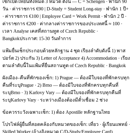
เช็กเปิดให้ยื่นทั้งหมด 3 หมวด ดังนี้ — C = Schengen · พำนัก 90
วัน · ค่าราชการ €90 | D-Study = Student Long-stay · พำนัก 1 ปี+
· ค่าราชการ €100 | Employee Card = Work Permit · พำนัก 2 ปี ·
ค่าราชการ €200 · ค่ากลางค่าราชการของประเทศนี้ ≈ 100 ·
เวลา Analyse เคสที่สถานทูต of Czech Republic ·
Bangkokประกาศ: 15-30 วันทำการ
แฟ้มยื่นเช็กประกอบด้วยหลักฐาน 4 ชุด เรียงลำดับดังนี้ 1) พาส
ปอร์ต 2) ประกัน 3) Letter of Acceptance 4) Accommodation · เรียง
ตามลำดับนี้ในแฟ้มที่ยื่นสถานทูต of Czech Republic · Bangkok
ผังเมือง–คืนที่พักของเช็ก: 1) Prague — ต้องมีใบจองที่พักครบทุก
คืนที่ระบุPrague · 2) Brno — ต้องมีใบจองที่พักครบทุกคืนที่
ระบุBrno · 3) Karlovy Vary — ต้องมีใบจองที่พักครบทุกคืนที่
ระบุKarlovy Vary · ระหว่างเมืองต้องมีตั๋วเชื่อม 2 ช่วง
ข้อควรระวังเฉพาะเช็ก: 1) ต้อง Apostille หลักฐานไทย
โปรไฟล์ผู้ยื่นที่สอดคล้องกับหมวดของเช็ก: เที่ยว · ผู้เรียนแพทย์ ·
Skilled Worker (อ้างอิงหมวด C/D-Study/Employee Card)