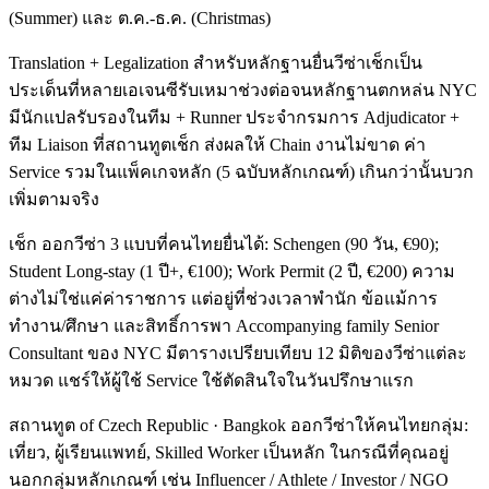
(Summer) และ ต.ค.-ธ.ค. (Christmas)
Translation + Legalization สำหรับหลักฐานยื่นวีซ่าเช็กเป็น
ประเด็นที่หลายเอเจนซีรับเหมาช่วงต่อจนหลักฐานตกหล่น NYC
มีนักแปลรับรองในทีม + Runner ประจำกรมการ Adjudicator +
ทีม Liaison ที่สถานทูตเช็ก ส่งผลให้ Chain งานไม่ขาด ค่า
Service รวมในแพ็คเกจหลัก (5 ฉบับหลักเกณฑ์) เกินกว่านั้นบวก
เพิ่มตามจริง
เช็ก ออกวีซ่า 3 แบบที่คนไทยยื่นได้: Schengen (90 วัน, €90);
Student Long-stay (1 ปี+, €100); Work Permit (2 ปี, €200) ความ
ต่างไม่ใช่แค่ค่าราชการ แต่อยู่ที่ช่วงเวลาพำนัก ข้อแม้การ
ทำงาน/ศึกษา และสิทธิ์การพา Accompanying family Senior
Consultant ของ NYC มีตารางเปรียบเทียบ 12 มิติของวีซ่าแต่ละ
หมวด แชร์ให้ผู้ใช้ Service ใช้ตัดสินใจในวันปรึกษาแรก
สถานทูต of Czech Republic · Bangkok ออกวีซ่าให้คนไทยกลุ่ม:
เที่ยว, ผู้เรียนแพทย์, Skilled Worker เป็นหลัก ในกรณีที่คุณอยู่
นอกกลุ่มหลักเกณฑ์ เช่น Influencer / Athlete / Investor / NGO