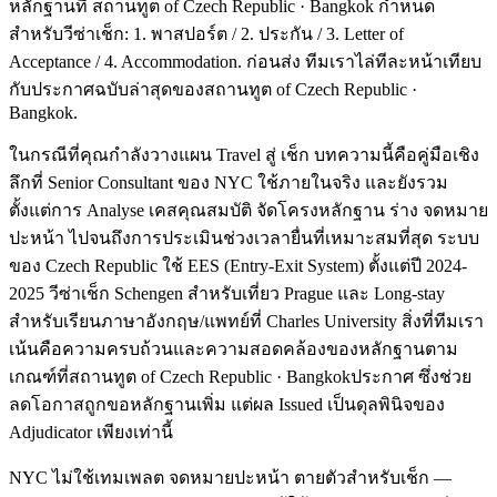
หลักฐานที่ สถานทูต of Czech Republic · Bangkok กำหนด
สำหรับวีซ่าเช็ก: 1. พาสปอร์ต / 2. ประกัน / 3. Letter of
Acceptance / 4. Accommodation. ก่อนส่ง ทีมเราไล่ทีละหน้าเทียบ
กับประกาศฉบับล่าสุดของสถานทูต of Czech Republic ·
Bangkok.
ในกรณีที่คุณกำลังวางแผน Travel สู่ เช็ก บทความนี้คือคู่มือเชิง
ลึกที่ Senior Consultant ของ NYC ใช้ภายในจริง และยังรวม
ตั้งแต่การ Analyse เคสคุณสมบัติ จัดโครงหลักฐาน ร่าง จดหมาย
ปะหน้า ไปจนถึงการประเมินช่วงเวลายื่นที่เหมาะสมที่สุด ระบบ
ของ Czech Republic ใช้ EES (Entry-Exit System) ตั้งแต่ปี 2024-
2025 วีซ่าเช็ก Schengen สำหรับเที่ยว Prague และ Long-stay
สำหรับเรียนภาษาอังกฤษ/แพทย์ที่ Charles University สิ่งที่ทีมเรา
เน้นคือความครบถ้วนและความสอดคล้องของหลักฐานตาม
เกณฑ์ที่สถานทูต of Czech Republic · Bangkokประกาศ ซึ่งช่วย
ลดโอกาสถูกขอหลักฐานเพิ่ม แต่ผล Issued เป็นดุลพินิจของ
Adjudicator เพียงเท่านี้
NYC ไม่ใช้เทมเพลต จดหมายปะหน้า ตายตัวสำหรับเช็ก —