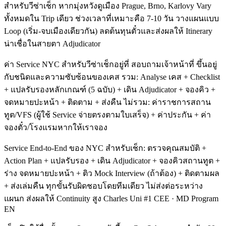
สำหรับวีซ่าเช็ก หากมุ่งหวังดูเมือง Prague, Brno, Karlovy Vary
ทั้งหมดใน Trip เดียว ช่วงเวลาที่เหมาะคือ 7-10 วัน วางแผนแบบ
Loop (เริ่ม-จบเมืองเดียวกัน) ลดต้นทุนตั๋วและส่งผลให้ Itinerary
น่าเชื่อในสายตา Adjudicator
ค่า Service NYC สำหรับวีซ่าเช็กอยู่ที่ สอบถามเจ้าหน้าที่ ขึ้นอยู่
กับชนิดและความซับซ้อนของเคส รวม: Analyse เคส + Checklist
+ แปลรับรองหลักเกณฑ์ (5 ฉบับ) + เดิน Adjudicator + จองคิว +
จดหมายปะหน้า + ติดตาม + ส่งคืน ไม่รวม: ค่าราชการสถาน
ทูต/VFS (ผู้ใช้ Service จ่ายตรงตามใบเสร็จ) + ค่าประกัน + ค่า
จองตั๋ว/โรงแรมหากให้เราจอง
Service End-to-End ของ NYC สำหรับเช็ก: ตรวจคุณสมบัติ +
Action Plan + แปลรับรอง + เดิน Adjudicator + จองคิวสถานทูต +
ร่าง จดหมายปะหน้า + ติว Mock Interview (ถ้าต้อง) + ติดตามผล
+ ส่งเล่มคืน ทุกขั้นรับผิดชอบโดยทีมเดียว ไม่ส่งต่อระหว่าง
แผนก ส่งผลให้ Continuity สูง Charles Uni #1 CEE · MD Program
EN