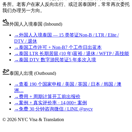
务所。老客户在家人反向出行、或迁居泰国时，常常再次委托
我们办理另一方向。
外国人入境泰国 (Inbound)
→
外国人入境泰国 — 15 类签证
Non-B / LTR / Elite /
DTV / 退休
→
泰国工作许可 + Non-B
7 个工作日出蓝本
→
泰国 LTR 长期居留 (10 年)
富裕 / 退休 / WFTP / 高技能
→
泰国 DTV 数字游民签证
5 年多次入境
泰国人出境 (Outbound)
→
查看 190 个国家
申根 / 美国 / 英国 / 日本 / 韩国 / 澳
洲…
→
费用 + 周期计算
开工前出报价
→
案例 + 真实评价
率 · 14,000+ 案例
→
免费 30 分钟咨询
微信 / LINE @nycv
©
2026
NYC Visa & Translation