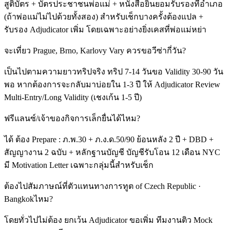
สูติบัตร + บัตรประชาชนพ่อแม่ + หนังสือยินยอมรับรองที่อำเภอ
(ถ้าพ่อแม่ไม่ไปด้วยทั้งสอง) สำหรับเช็กบางครั้งต้องแปล +
รับรอง Adjudicator เพิ่ม โดยเฉพาะอย่างยิ่งเคสที่พ่อแม่หย่า
จะเที่ยว Prague, Brno, Karlovy Vary ควรขอวีซ่ากี่วัน?
เป็นไปตามความยาวทริปจริง ทริป 7-14 วันขอ Validity 30-90 วัน
พอ หากต้องการจะกลับมาบ่อยใน 1-3 ปี ให้ Adjudicator Review
Multi-Entry/Long Validity (เชงเก้น 1-5 ปี)
ฟรีแลนซ์/เจ้าของกิจการเล็กยื่นได้ไหม?
ได้ ต้อง Prepare : ภ.พ.30 + ภ.ง.ด.50/90 ย้อนหลัง 2 ปี + DBD +
สัญญางาน 2 ฉบับ + หลักฐานบัญชี บัญชีรับโอน 12 เดือน NYC
มี Motivation Letter เฉพาะกลุ่มนี้สำหรับเช็ก
ต้องไปสัมภาษณ์ที่ตัวแทนทางการทูต of Czech Republic ·
Bangkokไหม?
โดยทั่วไปไม่ต้อง ยกเว้น Adjudicator ขอเพิ่ม ทีมงานติว Mock