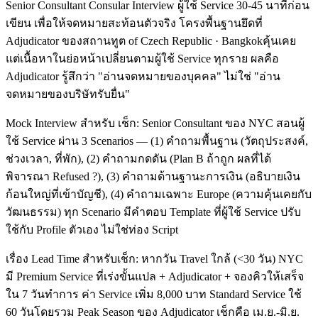
Senior Consultant Consular Interview ผู้ใช้ Service 30-45 นาทีก่อน
เขียน เพื่อให้จดหมายสะท้อนตัวจริง โครงพื้นฐานยึดที่
Adjudicator ของสถานทูต of Czech Republic · Bangkokคุ้นเคย
แต่เนื้อหาในย่อหน้าเปลี่ยนตามผู้ใช้ Service ทุกราย ผลคือ
Adjudicator รู้สึกว่า "อ่านจดหมายของบุคคล" ไม่ใช่ "อ่าน
จดหมายของบริษัทรับยื่น"
Mock Interview สำหรับ เช็ก: Senior Consultant ของ NYC สอนผู้
ใช้ Service ผ่าน 3 Scenarios — (1) คำถามพื้นฐาน (วัตถุประสงค์,
ช่วงเวลา, ที่พัก), (2) คำถามกดดัน (Plan B ถ้าถูก ผลที่ได้
พิจารณา Refused ?), (3) คำถามด้านฐานะการเงิน (อธิบายเงิน
ก้อนใหญ่ที่เข้าบัญชี), (4) คำถามเฉพาะ Europe (ความคุ้นเคยกับ
วัฒนธรรม) ทุก Scenario มีคำตอบ Template ที่ผู้ใช้ Service ปรับ
ใช้กับ Profile ตัวเอง ไม่ใช่ท่อง Script
เรื่อง Lead Time สำหรับเช็ก: หากวัน Travel ใกล้ (<30 วัน) NYC
มี Premium Service ที่เร่งขั้นแปล + Adjudicator + จองคิวให้เสร็จ
ใน 7 วันทำการ ค่า Service เพิ่ม 8,000 บาท Standard Service ใช้
60 วันโดยรวม Peak Season ของ Adjudicator เช็กคือ เม.ย.-มิ.ย.