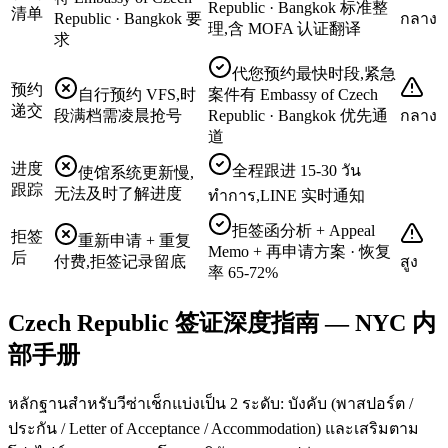
Republic · Bangkok 标准整
清单
Republic · Bangkok 要
กลาง
理,含 MOFA 认证翻译
求
代您预约最快时段,紧急
预约
自行预约 VFS,时
案件有 Embassy of Czech
递交
段满档需凌晨抢号
Republic · Bangkok 优先通
กลาง
道
进度
全程跟进 15-30 วัน
使馆系统更新慢,
跟踪
无法及时了解进度
ทำการ,LINE 实时通知
拒签函分析 + Appeal
拒签
重新申请 + 重复
Memo + 再申请方案 · 恢复
后
付费,拒签记录留底
สูง
率 65-72%
Czech Republic 签证深度指南 — NYC 内
部手册
หลักฐานสำหรับวีซ่าเช็กแบ่งเป็น 2 ระดับ: บังคับ (พาสปอร์ต /
ประกัน / Letter of Acceptance / Accommodation) และเสริมตาม