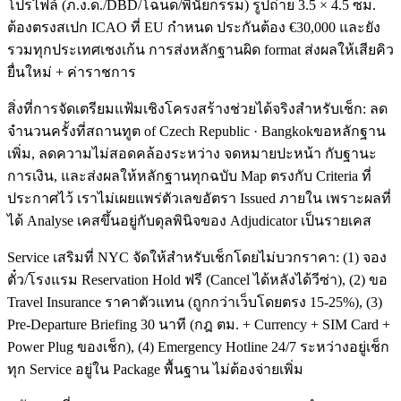
โปรไฟล์ (ภ.ง.ด./DBD/โฉนด/พินัยกรรม) รูปถ่าย 3.5 × 4.5 ซม.
ต้องตรงสเปก ICAO ที่ EU กำหนด ประกันต้อง €30,000 และยัง
รวมทุกประเทศเชงเก้น การส่งหลักฐานผิด format ส่งผลให้เสียคิว
ยื่นใหม่ + ค่าราชการ
สิ่งที่การจัดเตรียมแฟ้มเชิงโครงสร้างช่วยได้จริงสำหรับเช็ก: ลด
จำนวนครั้งที่สถานทูต of Czech Republic · Bangkokขอหลักฐาน
เพิ่ม, ลดความไม่สอดคล้องระหว่าง จดหมายปะหน้า กับฐานะ
การเงิน, และส่งผลให้หลักฐานทุกฉบับ Map ตรงกับ Criteria ที่
ประกาศไว้ เราไม่เผยแพร่ตัวเลขอัตรา Issued ภายใน เพราะผลที่
ได้ Analyse เคสขึ้นอยู่กับดุลพินิจของ Adjudicator เป็นรายเคส
Service เสริมที่ NYC จัดให้สำหรับเช็กโดยไม่บวกราคา: (1) จอง
ตั๋ว/โรงแรม Reservation Hold ฟรี (Cancel ได้หลังได้วีซ่า), (2) ขอ
Travel Insurance ราคาตัวแทน (ถูกกว่าเว็บโดยตรง 15-25%), (3)
Pre-Departure Briefing 30 นาที (กฎ ตม. + Currency + SIM Card +
Power Plug ของเช็ก), (4) Emergency Hotline 24/7 ระหว่างอยู่เช็ก
ทุก Service อยู่ใน Package พื้นฐาน ไม่ต้องจ่ายเพิ่ม