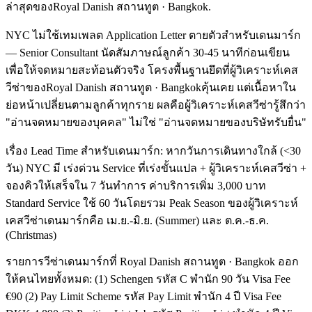
ล่าสุดของRoyal Danish สถานทูต · Bangkok.
NYC ไม่ใช้เทมเพลต Application Letter ตายตัวสำหรับเดนมาร์ก
— Senior Consultant นัดสัมภาษณ์ลูกค้า 30-45 นาทีก่อนเขียน
เพื่อให้จดหมายสะท้อนตัวจริง โครงพื้นฐานยึดที่ผู้วิเคราะห์เคส
วีซ่าของRoyal Danish สถานทูต · Bangkokคุ้นเคย แต่เนื้อหาใน
ย่อหน้าเปลี่ยนตามลูกค้าทุกราย ผลคือผู้วิเคราะห์เคสวีซ่ารู้สึกว่า
"อ่านจดหมายของบุคคล" ไม่ใช่ "อ่านจดหมายของบริษัทรับยื่น"
เรื่อง Lead Time สำหรับเดนมาร์ก: หากวันการเดินทางใกล้ (<30
วัน) NYC มี เร่งด่วน Service ที่เร่งขั้นแปล + ผู้วิเคราะห์เคสวีซ่า +
จองคิวให้เสร็จใน 7 วันทำการ ค่าบริการเพิ่ม 3,000 บาท
Standard Service ใช้ 60 วันโดยรวม Peak Season ของผู้วิเคราะห์
เคสวีซ่าเดนมาร์กคือ เม.ย.-มิ.ย. (Summer) และ ต.ค.-ธ.ค.
(Christmas)
รายการวีซ่าเดนมาร์กที่ Royal Danish สถานทูต · Bangkok ออก
ให้คนไทยทั้งหมด: (1) Schengen รหัส C พำนัก 90 วัน Visa Fee
€90 (2) Pay Limit Scheme รหัส Pay Limit พำนัก 4 ปี Visa Fee