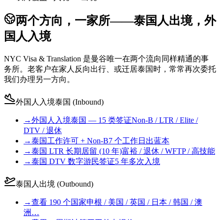
两个方向，一家所——泰国人出境，外
国人入境
NYC Visa & Translation 是曼谷唯一在两个流向同样精通的事
务所。老客户在家人反向出行、或迁居泰国时，常常再次委托
我们办理另一方向。
外国人入境泰国 (Inbound)
→
外国人入境泰国 — 15 类签证
Non-B / LTR / Elite /
DTV / 退休
→
泰国工作许可 + Non-B
7 个工作日出蓝本
→
泰国 LTR 长期居留 (10 年)
富裕 / 退休 / WFTP / 高技能
→
泰国 DTV 数字游民签证
5 年多次入境
泰国人出境 (Outbound)
→
查看 190 个国家
申根 / 美国 / 英国 / 日本 / 韩国 / 澳
洲…