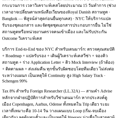
กระบวนการ เวลาวิเคราะห์เคสโดยประมาณ 15 วันทำการ (ช่วง
เวลาอาจเปลี่ยนตามหนังสือเวียนของRoyal Danish สถานทูต ·
Bangkok — พิสูจน์ล่าสุดก่อนยื่นทุกเคส) · NYC ให้บริการแปล
รับรองชุดเอกสาร และจัดชุดชุดเอกสารประกอบการยื่น ไม่ใช่
สถานทูตหรือหน่วยงานตรวจคนเข้าเมือง และไม่รับประกัน
Outcome วิเคราะห์เคส
บริการ End-to-End ของ NYC สำหรับเดนมาร์ก: ตรวจคุณสมบัติ
+ Roadmap + แปลรับรอง + เดินผู้วิเคราะห์เคสวีซ่า + จองคิว
สถานทูต + ร่าง Application Letter + ติว Mock Interview (ถ้าต้อง)
+ ติดตามผล + ส่งเล่มคืน ทุกขั้นรับผิดชอบโดยทีมเดียว ไม่ส่งต่อ
ระหว่างแผนก เป็นเหตุให้ Continuity สูง High Salary Track ·
Schengen 99%
Tax 8% สำหรับ Foreign Researcher (LL.32A) — สามคำ Advise
หลักจากฝ่ายปฏิบัติการสำหรับวีซ่าเดนมาร์ก หากประสงค์ดู
เมือง Copenhagen, Aarhus, Odense ทั้งหมดใน Trip เดียว ระยะ
เวลาที่เหมาะคือ 10-14 วัน วางแผนแบบ Loop (เริ่ม-จบเมือง
เดียวกัน) ลดต้นทุนตั๋วและเป็นเหตุให้ Itinerary น่าเชื่อในสายตาผู้