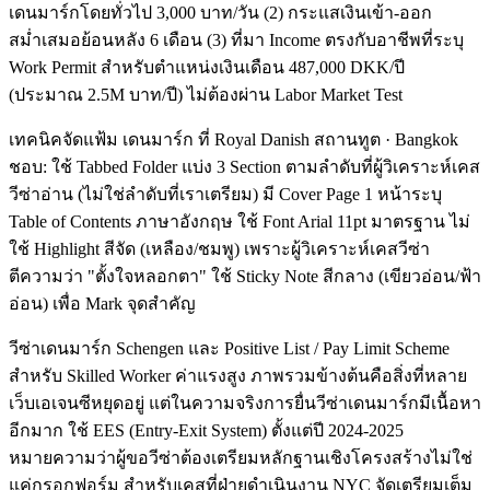
เดนมาร์กโดยทั่วไป 3,000 บาท/วัน (2) กระแสเงินเข้า-ออก
สม่ำเสมอย้อนหลัง 6 เดือน (3) ที่มา Income ตรงกับอาชีพที่ระบุ
Work Permit สำหรับตำแหน่งเงินเดือน 487,000 DKK/ปี
(ประมาณ 2.5M บาท/ปี) ไม่ต้องผ่าน Labor Market Test
เทคนิคจัดแฟ้ม เดนมาร์ก ที่ Royal Danish สถานทูต · Bangkok
ชอบ: ใช้ Tabbed Folder แบ่ง 3 Section ตามลำดับที่ผู้วิเคราะห์เคส
วีซ่าอ่าน (ไม่ใช่ลำดับที่เราเตรียม) มี Cover Page 1 หน้าระบุ
Table of Contents ภาษาอังกฤษ ใช้ Font Arial 11pt มาตรฐาน ไม่
ใช้ Highlight สีจัด (เหลือง/ชมพู) เพราะผู้วิเคราะห์เคสวีซ่า
ตีความว่า "ตั้งใจหลอกตา" ใช้ Sticky Note สีกลาง (เขียวอ่อน/ฟ้า
อ่อน) เพื่อ Mark จุดสำคัญ
วีซ่าเดนมาร์ก Schengen และ Positive List / Pay Limit Scheme
สำหรับ Skilled Worker ค่าแรงสูง ภาพรวมข้างต้นคือสิ่งที่หลาย
เว็บเอเจนซีหยุดอยู่ แต่ในความจริงการยื่นวีซ่าเดนมาร์กมีเนื้อหา
อีกมาก ใช้ EES (Entry-Exit System) ตั้งแต่ปี 2024-2025
หมายความว่าผู้ขอวีซ่าต้องเตรียมหลักฐานเชิงโครงสร้างไม่ใช่
แค่กรอกฟอร์ม สำหรับเคสที่ฝ่ายดำเนินงาน NYC จัดเตรียมเต็ม