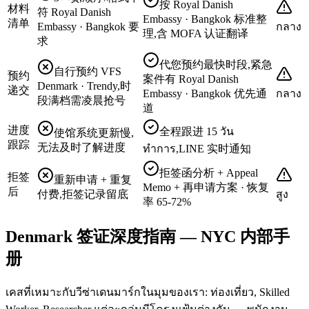
按 Royal Danish
材料
符 Royal Danish
Embassy · Bangkok 标准整
清单
Embassy · Bangkok 要
กลาง
理,含 MOFA 认证翻译
求
代您预约最快时段,紧急
自行预约 VFS
预约
案件有 Royal Danish
Denmark · Trendy,时
递交
Embassy · Bangkok 优先通
กลาง
段满档需凌晨抢号
道
进度
全程跟进 15 วัน
使馆系统更新慢,
跟踪
无法及时了解进度
ทำการ,LINE 实时通知
拒签函分析 + Appeal
拒签
重新申请 + 重复
Memo + 再申请方案 · 恢复
后
付费,拒签记录留底
สูง
率 65-72%
Denmark 签证深度指南 — NYC 内部手
册
เคสที่เหมาะกับวีซ่าเดนมาร์กในมุมของเรา: ท่องเที่ยว, Skilled