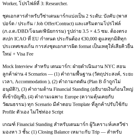
Worker, โปรไฟล์ที่ 3: Researcher.
ชุดเอกสารสำหรับวีซ่าเดนมาร์กแบ่งเป็น 2 ระดับ: บังคับ (พาส
ปอร์ต / ประกัน / Job Offer/Contract) และเสริมตามโปรไฟล์
(ภ.ง.ด./DBD/โฉนด/พินัยกรรม) รูปถ่าย 3.5 × 4.5 ซม. ต้องตรง
สเปก ICAO ที่ EU กำหนด ประกันต้อง €30,000 ดูแลทุกมิติทุก
ประเทศเชงเก้น การส่งชุดเอกสารผิด format เป็นเหตุให้เสียคิวยื่น
ใหม่ + Visa Fee
Mock Interview สำหรับ เดนมาร์ก: ฝ่ายดำเนินงาน NYC สอน
ลูกค้าผ่าน 4 Scenarios — (1) คำถามพื้นฐาน (วัตถุประสงค์, ระยะ
เวลา, Accommodation ), (2) คำถามกดดัน (Plan B ถ้าถูกไม่
อนุมัติ?), (3) คำถามด้าน Financial Standing (อธิบายเงินก้อนใหญ่
ที่เข้าบัญชี), (4) คำถามเฉพาะ Europe (ความคุ้นเคยกับ
วัฒนธรรม) ทุก Scenario มีคำตอบ Template ที่ลูกค้าปรับใช้กับ
Profile ตัวเอง ไม่ใช่ท่อง Script
เกณฑ์ Financial Standing สำหรับเดนมาร์ก ผู้วิเคราะห์เคสวีซ่า
มองหา 3 ชั้น: (1) Closing Balance เหมาะกับ Trip — สำหรับ