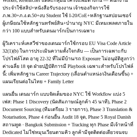
Worker, Researcher แต่ละกลุ่มมีโครงแฟ้มต่างกัน — พนักงาน
ประจำใช้สลิป+หนังสือรับรองงาน เจ้าของกิจการใช้
ภ.พ.30+ภ.ง.ด.50+งบ Student ใช้ I-20/CoE+หลักฐานสปอนเซอร์
ผู้เกษียณใช้หลักฐานทรัพย์สิน+บำนาญ NYC มีเทมเพลตภายใน
กว่า 100 แบบสำหรับเดนมาร์กเป็นการเฉพาะ
ผู้วิเคราะห์เคสวีซ่าของเดนมาร์กใช้กรอบ EU Visa Code Article
32(1)(b) ในการประเมินความตั้งใจกลับ — เป็นการเฉพาะกับ
โปรไฟล์โสด อายุ 22-32 ที่ไม่มีบ้าน/รถ Exposure ไม่อนุมัติสูงกว่า
ค่าเฉลี่ย 18 จุด ฝ่ายปฏิบัติการมี Playbook เฉพาะสำหรับโปรไฟล์
นี้: เพิ่มหลักฐาน Career Trajectory (เลื่อนตำแหน่ง/เงินเดือนขึ้น) +
แผนเรียนต่อในไทย + Family Letter
แผนยื่น เดนมาร์ก แบบจัดเต็มของ NYC ใช้ Workflow แบ่ง 5
เฟส: Phase 1 Discovery (นัดสัมภาษณ์ลูกค้า 45 นาที), Phase 2
Document Sourcing (ทีมเตรียม 3 รายการ), Phase 3 Translation &
Notarisation, Phase 4 ก่อนยื่น Audit 18 จุด, Phase 5 Royal Danish
สถานทูต · Bangkok Submission + Tracking ทุก Phase มีเจ้าหน้าที่
Dedicated ไม่ใช่หมุนเวียนตามคิว ลูกค้ามีจุดติดต่อเดียวจนจบ