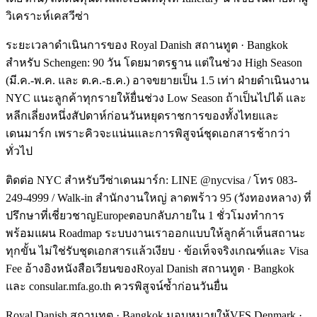
วิเคราะห์เคสวีซ่า
ระยะเวลาดำเนินการของ Royal Danish สถานทูต · Bangkok
สำหรับ Schengen: 90 วัน โดยมาตรฐาน แต่ในช่วง High Season
(มี.ค.-พ.ค. และ ต.ค.-ธ.ค.) อาจขยายเป็น 1.5 เท่า ฝ่ายดำเนินงาน
NYC แนะลูกค้าทุกรายให้ยื่นช่วง Low Season ถ้าเป็นไปได้ และ
หลีกเลี่ยงหนึ่งสัปดาห์ก่อนวันหยุดราชการของทั้งไทยและ
เดนมาร์ก เพราะคิวจะแน่นและการพิสูจน์ชุดเอกสารช้ากว่า
ทั่วไป
ติดต่อ NYC สำหรับวีซ่าเดนมาร์ก: LINE @nycvisa / โทร 083-
249-4999 / Walk-in สำนักงานใหญ่ ลาดพร้าว 95 (วังทองหลาง) ที่
ปรึกษาที่เชี่ยวชาญEuropeตอบกลับภายใน 1 ชั่วโมงทำการ
พร้อมแผน Roadmap ระบบงานเราออกแบบให้ลูกค้าเห็นสถานะ
ทุกขั้น ไม่ใช่รับชุดเอกสารแล้วเงียบ · ข้อเท็จจริงเกณฑ์และ Visa
Fee อ้างอิงหนังสือเวียนของRoyal Danish สถานทูต · Bangkok
และ consular.mfa.go.th ควรพิสูจน์ซ้ำก่อนวันยื่น
Royal Danish สถานทูต · Bangkok มอบหมายให้VFS Denmark ·