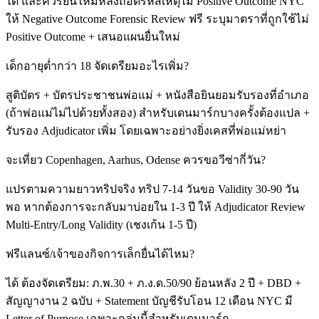
ได้ และควรยื่นใหม่หลังถอดรหัสเหตุไม่ Positive Outcome NYC
ให้ Negative Outcome Forensic Review ฟรี ระบุมาตราที่ถูกใช้ไม่
Positive Outcome + เสนอแผนยื่นใหม่
เด็กอายุต่ำกว่า 18 จัดเตรียมอะไรเพิ่ม?
สูติบัตร + บัตรประชาชนพ่อแม่ + หนังสือยินยอมรับรองที่อำเภอ
(ถ้าพ่อแม่ไม่ไปด้วยทั้งสอง) สำหรับเดนมาร์กบางครั้งต้องแปล +
รับรอง Adjudicator เพิ่ม โดยเฉพาะอย่างยิ่งเคสที่พ่อแม่หย่า
จะเที่ยว Copenhagen, Aarhus, Odense ควรขอวีซ่ากี่วัน?
แปรตามความยาวทริปจริง ทริป 7-14 วันขอ Validity 30-90 วัน
พอ หากต้องการจะกลับมาบ่อยใน 1-3 ปี ให้ Adjudicator Review
Multi-Entry/Long Validity (เชงเก้น 1-5 ปี)
ฟรีแลนซ์/เจ้าของกิจการเล็กยื่นได้ไหม?
ได้ ต้องจัดเตรียม: ภ.พ.30 + ภ.ง.ด.50/90 ย้อนหลัง 2 ปี + DBD +
สัญญางาน 2 ฉบับ + Statement บัญชีรับโอน 12 เดือน NYC มี
Letter of Purpose เฉพาะกลุ่มนี้สำหรับเดนมาร์ก