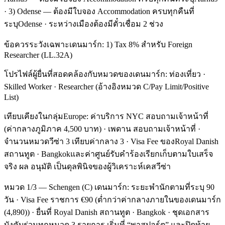
· 3) Odense — ต้องมีใบจอง Accommodation ครบทุกคืนที่
ระบุOdense · ระหว่างเมืองต้องมีตั๋วเชื่อม 2 ช่วง
ข้อควรระวังเฉพาะเดนมาร์ก: 1) Tax 8% สำหรับ Foreign
Researcher (LL.32A)
โปรไฟล์ผู้ยื่นที่สอดคล้องกับหมวดของเดนมาร์ก: ท่องเที่ยว ·
Skilled Worker · Researcher (อ้างอิงหมวด C/Pay Limit/Positive
List)
เทียบเคียงในกลุ่มEurope: ค่าบริการ NYC สอบถามเจ้าหน้าที่
(ค่ากลางภูมิภาค 4,500 บาท) · เพดาน สอบถามเจ้าหน้าที่ ·
จำนวนหมวดวีซ่า 3 เทียบค่ากลาง 3 · Visa Fee ของRoyal Danish
สถานทูต · Bangkokและค่าศูนย์รับคำร้องเรียกเก็บตามใบเสร็จ
จริง ผล อนุมัติ เป็นดุลพินิจของผู้วิเคราะห์เคสวีซ่า
หมวด 1/3 — Schengen (C) เดนมาร์ก: ระยะพำนักตามที่ระบุ 90
วัน · Visa Fee ราชการ €90 (ต่ำกว่าค่ากลางภายในของเดนมาร์ก
(4,890)) · ยื่นที่ Royal Danish สถานทูต · Bangkok · ชุดเอกสาร
บังคับร่วมทุกหมวด 3 รายการ เริ่มที่ “พาสปอร์ต” และปิดท้าย