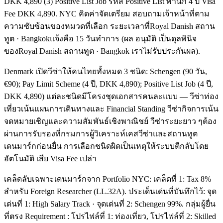
DKK 4,890 (3) Positive List Job รหัส Positive List พำนัก 4 ปี Visa
Fee DKK 4,890. NYC คิดค่าจัดเตรียม สอบถามเจ้าหน้าที่ตาม
ความซับซ้อนของหมวดที่เลือก ระยะเวลาที่Royal Danish สถาน
ทูต · Bangkokแจ้งคือ 15 วันทำการ (ผล อนุมัติ เป็นดุลพินิจ
ของRoyal Danish สถานทูต · Bangkok เราไม่รับประกันผล).
Denmark เปิดวีซ่าให้คนไทยทั้งหมด 3 ชนิด: Schengen (90 วัน,
€90); Pay Limit Scheme (4 ปี, DKK 4,890); Positive List Job (4 ปี,
DKK 4,890) แต่ละชนิดมีโครงชุดเอกสารคนละแบบ — วีซ่าท่อง
เที่ยวเน้นแผนการเดินทางและ Financial Standing วีซ่ากิจการเน้น
จดหมายเชิญและความสัมพันธ์เชิงพาณิชย์ วีซ่าระยะยาว ๆต้อง
ผ่านการรับรองที่กรมการผู้วิเคราะห์เคสวีซ่าและสถานทูต
เดนมาร์กก่อนยื่น การเลือกชนิดผิดเป็นเหตุให้ระบบตีกลับโดย
อัตโนมัติ เสีย Visa Fee เปล่า
เคล็ดลับเฉพาะเดนมาร์กจาก Portfolio NYC: เคล็ดที่ 1: Tax 8%
สำหรับ Foreign Researcher (LL.32A). ประเด็นเด่นที่บันทึกไว้: จุด
เด่นที่ 1: High Salary Track · จุดเด่นที่ 2: Schengen 99%. กลุ่มผู้ยื่น
ที่ตรง Requirement : โปรไฟล์ที่ 1: ท่องเที่ยว, โปรไฟล์ที่ 2: Skilled