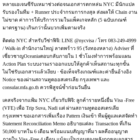
หลายเอเจนซีรับเหมาช่วงต่อจนเอกสารตกหล่น NYC มีนักแปล
รับรองในทีม + Runner ประจำกรมการกงสุล ส่งผลให้ Chain งาน
ไม่ขาด ค่าการให้บริการรวมในแพ็คเกจหลัก (5 ฉบับเกณฑ์
มาตรฐาน) เกินกว่านั้นบวกเพิ่มตามจริง
ติดต่อ NYC สำหรับวีซ่าฟิจิ: LINE @nycvisa / โทร 083-249-4999
/ Walk-in สำนักงานใหญ่ ลาดพร้าว 95 (วังทองหลาง) Adviser ที่
เชี่ยวชาญOceaniaตอบกลับภายใน 1 ชั่วโมงทำการพร้อมแผน
Action Plan ระบบงานเราออกแบบให้ลูกค้าเห็นสถานะทุกขั้น
ไม่ใช่รับเอกสารแล้วเงียบ · ข้อเท็จจริงเกณฑ์และค่ายื่นอ้างอิง
Notice ของผ่านสถานทูตออสเตรเลีย กรุงเทพฯ และ
consular.mfa.go.th ควรพิสูจน์ซ้ำก่อนวันยื่น
เคสจริงจากแฟ้ม NYC เกี่ยวกับฟิจิ: ลูกค้ารายหนึ่งยื่น Visa -Free
(VFE) เพื่อ Trip Suva, Nadi แต่ ผ่านสถานทูตออสเตรเลีย
กรุงเทพฯ ขอเอกสารเพิ่มเรื่อง Pattern เงินเข้า ทีมผู้ดูแลเคสจัดทำ
Statement Reconciliation Memo อธิบายแต่ละ Transaction ที่เกิน
50,000 บาทใน 6 เดือน พร้อมแนบสัญญาที่มา ผลคืออนุญาต
ภายใน Visa -Free 4 เดือน แม้จะเป็นรอบสองหลังถูกขอเอกสาร