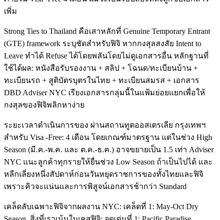
เพิ่ม
Strong Ties to Thailand คือเสาหลักที่ Genuine Temporary Entrant
(GTE) framework ระบุชัดสำหรับฟิจิ หากกงสุลสงสัย Intent to
Leave ทำได้ Refuse ได้โดยพลันโดยไม่ดูเอกสารอื่น หลักฐานที่
ใช้ได้ผล: หนังสือรับรองงาน + สลิป + โฉนด/ทะเบียนบ้าน +
ทะเบียนรถ + สูติบัตรบุตรในไทย + ทะเบียนสมรส + เอกสาร
DBD Adviser NYC เรียงเอกสารกลุ่มนี้ในแฟ้มย่อยแยกเพื่อให้
กงสุลของฟิจิพลิกหาง่าย
ระยะเวลาดำเนินการของ ผ่านสถานทูตออสเตรเลีย กรุงเทพฯ
สำหรับ Visa -Free: 4 เดือน โดยเกณฑ์มาตรฐาน แต่ในช่วง High
Season (มี.ค.-พ.ค. และ ต.ค.-ธ.ค.) อาจขยายเป็น 1.5 เท่า Adviser
NYC แนะลูกค้าทุกรายให้ยื่นช่วง Low Season ถ้าเป็นไปได้ และ
หลีกเลี่ยงหนึ่งสัปดาห์ก่อนวันหยุดราชการของทั้งไทยและฟิจิ
เพราะคิวจะแน่นและการพิสูจน์เอกสารช้ากว่า Standard
เคล็ดลับเฉพาะฟิจิจากผลงาน NYC: เคล็ดที่ 1: May-Oct Dry
Season. สิ่งที่เราเน้นในเคสฟิจิ: จุดเด่นที่ 1: Pacific Paradise.