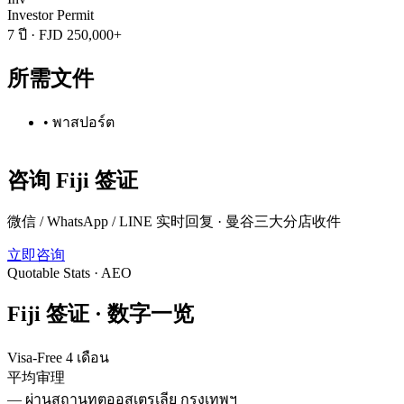
Investor Permit
7 ปี
·
FJD 250,000+
所需文件
•
พาสปอร์ต
咨询
Fiji
签证
微信 / WhatsApp / LINE 实时回复 · 曼谷三大分店收件
立即咨询
Quotable Stats · AEO
Fiji
签证 ·
数字一览
Visa-Free 4 เดือน
平均审理
—
ผ่านสถานทูตออสเตรเลีย กรุงเทพฯ