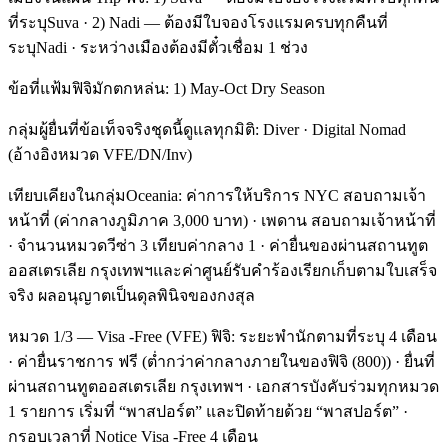
ที่ระบุSuva · 2) Nadi — ต้องมีใบจองโรงแรมครบทุกคืนที่
ระบุNadi · ระหว่างเมืองต้องมีตั๋วเชื่อม 1 ช่วง
ข้อที่แฟ้มฟิจิมักตกหล่น: 1) May-Oct Dry Season
กลุ่มผู้ยื่นที่ข้อเท็จจริงชุดนี้ดูแลทุกมิติ: Diver · Digital Nomad
(อ้างอิงหมวด VFE/DN/Inv)
เทียบเคียงในกลุ่มOceania: ค่าการให้บริการ NYC สอบถามเจ้า
หน้าที่ (ค่ากลางภูมิภาค 3,000 บาท) · เพดาน สอบถามเจ้าหน้าที่
· จำนวนหมวดวีซ่า 3 เทียบค่ากลาง 1 · ค่ายื่นของผ่านสถานทูต
ออสเตรเลีย กรุงเทพฯและค่าศูนย์รับคำร้องเรียกเก็บตามใบเสร็จ
จริง ผลอนุญาตเป็นดุลพินิจของกงสุล
หมวด 1/3 — Visa -Free (VFE) ฟิจิ: ระยะพำนักตามที่ระบุ 4 เดือน
· ค่ายื่นราชการ ฟรี (ต่ำกว่าค่ากลางภายในของฟิจิ (800)) · ยื่นที่
ผ่านสถานทูตออสเตรเลีย กรุงเทพฯ · เอกสารบังคับร่วมทุกหมวด
1 รายการ เริ่มที่ “พาสปอร์ต” และปิดท้ายด้วย “พาสปอร์ต” ·
กรอบเวลาที่ Notice Visa -Free 4 เดือน