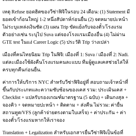
เหตุ Refuse ยอดฮิตของวีซ่าฟิจิในรอบ 24 เดือน: (1) Statement มี
ยอดเข้าก้อนใหญ่ 1-2 หนึ่งสัปดาห์ก่อนยื่น (2) จดหมายปะหน้า
ไม่ระบุแหล่งเงินชัด (3) แผน Trip ขัดแย้งกับจองตั๋ว/โรงแรม
ตัวอย่างเช่น ระบุไป Suva แต่จองโรงแรมเมืองอื่น (4) ไม่ผ่าน
GTE test ในแง่ Career Logic (5) ประวัติ Trip ว่างเปล่า
เมืองที่คนไทยนิยม Trip ในฟิจิ: เมืองที่ 1: Suva / เมืองที่ 2: Nadi.
แต่ละเมืองใช้ผังคืนโรงแรมคนละแบบ ทีมผู้ดูแลเคสช่วยไล่ให้
ครบทุกคืนก่อนยื่น.
ค่าการให้บริการ NYC สำหรับวีซ่าฟิจิอยู่ที่ สอบถามเจ้าหน้าที่
ขึ้นกับประเภทและความซับซ้อนของเคส รวม: ประเมินเคส +
Checklist + แปลรับรองเกณฑ์มาตรฐาน (5 ฉบับ) + เดินกงสุล +
จองคิว + จดหมายปะหน้า + ติดตาม + ส่งคืน ไม่รวม: ค่ายื่น
สถานทูต/VFS (ลูกค้าจ่ายตรงตามใบเสร็จ) + ค่าประกัน + ค่า
จองตั๋ว/โรงแรมหากให้เราจอง
Translation + Legalization สำหรับเอกสารยื่นวีซ่าฟิจิเป็นข้อที่