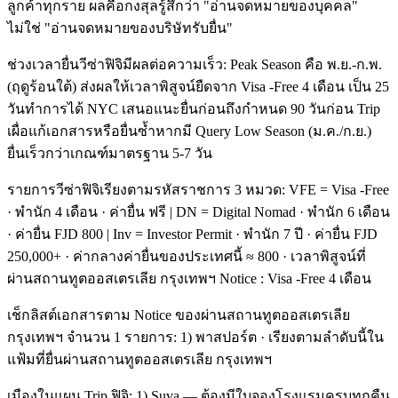
ลูกค้าทุกราย ผลคือกงสุลรู้สึกว่า "อ่านจดหมายของบุคคล"
ไม่ใช่ "อ่านจดหมายของบริษัทรับยื่น"
ช่วงเวลายื่นวีซ่าฟิจิมีผลต่อความเร็ว: Peak Season คือ พ.ย.-ก.พ.
(ฤดูร้อนใต้) ส่งผลให้เวลาพิสูจน์ยืดจาก Visa -Free 4 เดือน เป็น 25
วันทำการได้ NYC เสนอแนะยื่นก่อนถึงกำหนด 90 วันก่อน Trip
เผื่อแก้เอกสารหรือยื่นซ้ำหากมี Query Low Season (ม.ค./ก.ย.)
ยื่นเร็วกว่าเกณฑ์มาตรฐาน 5-7 วัน
รายการวีซ่าฟิจิเรียงตามรหัสราชการ 3 หมวด: VFE = Visa -Free
· พำนัก 4 เดือน · ค่ายื่น ฟรี | DN = Digital Nomad · พำนัก 6 เดือน
· ค่ายื่น FJD 800 | Inv = Investor Permit · พำนัก 7 ปี · ค่ายื่น FJD
250,000+ · ค่ากลางค่ายื่นของประเทศนี้ ≈ 800 · เวลาพิสูจน์ที่
ผ่านสถานทูตออสเตรเลีย กรุงเทพฯ Notice : Visa -Free 4 เดือน
เช็กลิสต์เอกสารตาม Notice ของผ่านสถานทูตออสเตรเลีย
กรุงเทพฯ จำนวน 1 รายการ: 1) พาสปอร์ต · เรียงตามลำดับนี้ใน
แฟ้มที่ยื่นผ่านสถานทูตออสเตรเลีย กรุงเทพฯ
เมืองในแผน Trip ฟิจิ: 1) Suva — ต้องมีใบจองโรงแรมครบทุกคืน