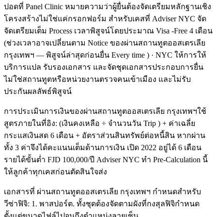
ปอดที่ Panel Clinic หมายความว่าผู้ยื่นต้องจัดเตรียมหลักฐานเชิง
โครงสร้างไม่ใช่แค่กรอกฟอร์ม สำหรับเคสที่ Adviser NYC จัด
จัดเตรียมเต็ม Process เวลาพิสูจน์โดยประมาณ Visa -Free 4 เดือน
(ช่วงเวลาอาจเปลี่ยนตาม Notice ของผ่านสถานทูตออสเตรเลีย
กรุงเทพฯ — พิสูจน์ล่าสุดก่อนยื่น Every time ) · NYC ให้การให้
บริการแปล รับรองเอกสาร และจัดชุดเอกสารประกอบการยื่น
ไม่ใช่สถานทูตหรือหน่วยงานตรวจคนเข้าเมือง และไม่รับ
ประกันผลลัพธ์พิสูจน์
การประเมินการเงินของผ่านสถานทูตออสเตรเลีย กรุงเทพฯใช้
สูตรภายในที่อิง: (เงินคงเหลือ ÷ จำนวนวัน Trip ) + ค่าเฉลี่ย
กระแสเงินสด 6 เดือน + อัตราส่วนสินทรัพย์ต่อหนี้สิน หากผ่าน
ทั้ง 3 ค่าจึงได้คะแนนเต็มด้านการเงิน เปิด 2022 อยู่ได้ 6 เดือน
รายได้ขั้นต่ำ FJD 100,000/ปี Adviser NYC ทำ Pre-Calculation นี้
ให้ลูกค้าทุกเคสก่อนตัดสินใจส่ง
เอกสารที่ ผ่านสถานทูตออสเตรเลีย กรุงเทพฯ กำหนดสำหรับ
วีซ่าฟิจิ: 1. พาสปอร์ต. ทั้งชุดต้องจัดตามผังที่กงสุลฟิจิกำหนด
ตั้งแต่ขนาดไฟล์ไปจนถึงตำแหน่งลายเซ็น.