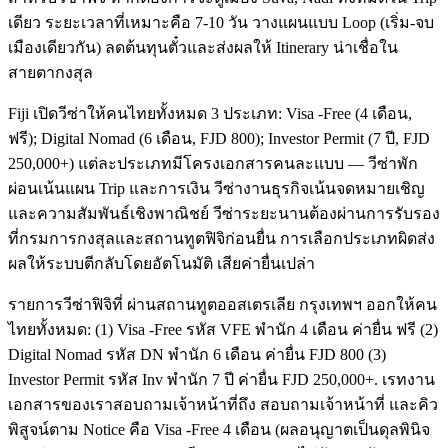
เดียว ระยะเวลาที่เหมาะคือ 7-10 วัน วางแผนแบบ Loop (เริ่ม-จบ
เมืองเดียวกัน) ลดต้นทุนตั๋วและส่งผลให้ Itinerary น่าเชื่อใน
สายตากงสุล
Fiji เปิดวีซ่าให้คนไทยทั้งหมด 3 ประเภท: Visa -Free (4 เดือน,
ฟรี); Digital Nomad (6 เดือน, FJD 800); Investor Permit (7 ปี, FJD
250,000+) แต่ละประเภทมีโครงเอกสารคนละแบบ — วีซ่าพัก
ผ่อนเน้นแผน Trip และการเงิน วีซ่างานธุรกิจเน้นจดหมายเชิญ
และความสัมพันธ์เชิงพาณิชย์ วีซ่าระยะนานต้องผ่านการรับรอง
ที่กรมการกงสุลและสถานทูตฟิจิก่อนยื่น การเลือกประเภทผิดส่ง
ผลให้ระบบตีกลับโดยอัตโนมัติ เสียค่ายื่นเปล่า
รายการวีซ่าฟิจิที่ ผ่านสถานทูตออสเตรเลีย กรุงเทพฯ ออกให้คน
ไทยทั้งหมด: (1) Visa -Free รหัส VFE พำนัก 4 เดือน ค่ายื่น ฟรี (2)
Digital Nomad รหัส DN พำนัก 6 เดือน ค่ายื่น FJD 800 (3)
Investor Permit รหัส Inv พำนัก 7 ปี ค่ายื่น FJD 250,000+. เรทงาน
เอกสารของเราสอบถามเจ้าหน้าที่ถึง สอบถามเจ้าหน้าที่ และคิว
พิสูจน์ตาม Notice คือ Visa -Free 4 เดือน (ผลอนุญาตเป็นดุลพินิจ