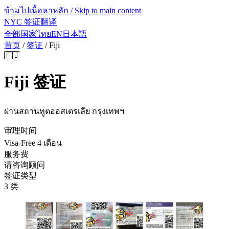
ข้ามไปเนื้อหาหลัก / Skip to main content
NYC 签证翻译
全部国家
ไทย
EN
日本語
首页
/
签证
/
Fiji
🇫🇯
Fiji
签证
ผ่านสถานทูตออสเตรเลีย กรุงเทพฯ
审理时间
Visa-Free 4 เดือน
服务费
请咨询顾问
签证类型
3 类