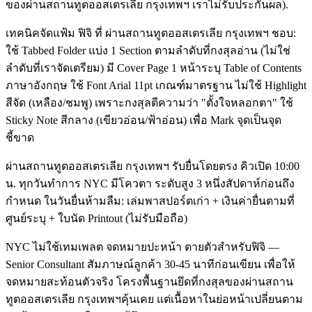
ของผ่านสถานทูตออสเตรเลีย กรุงเทพฯ เราไม่รับประกันผล).
เทคนิคจัดแฟ้ม ฟิจิ ที่ ผ่านสถานทูตออสเตรเลีย กรุงเทพฯ ชอบ:
ใช้ Tabbed Folder แบ่ง 1 Section ตามลำดับที่กงสุลอ่าน (ไม่ใช่
ลำดับที่เราจัดเตรียม) มี Cover Page 1 หน้าระบุ Table of Contents
ภาษาอังกฤษ ใช้ Font Arial 11pt เกณฑ์มาตรฐาน ไม่ใช้ Highlight
สีจัด (เหลือง/ชมพู) เพราะกงสุลตีความว่า "ตั้งใจหลอกตา" ใช้
Sticky Note สีกลาง (เขียวอ่อน/ฟ้าอ่อน) เพื่อ Mark จุดเป็นจุด
ชี้ขาด
ผ่านสถานทูตออสเตรเลีย กรุงเทพฯ รับยื่นโดยตรง คิวเปิด 10:00
น. ทุกวันทำการ NYC มีโควตา ระดับสูง 3 หนึ่งสัปดาห์ก่อนถึง
กำหนด ในวันยื่นห้ามลืม: เล่มพาสปอร์ตเก่า + เงินค่ายื่นตามที่
ศูนย์ระบุ + ใบนัด Printout (ไม่รับมือถือ)
NYC ไม่ใช้เทมเพลต จดหมายปะหน้า ตายตัวสำหรับฟิจิ —
Senior Consultant สัมภาษณ์ลูกค้า 30-45 นาทีก่อนเขียน เพื่อให้
จดหมายสะท้อนตัวจริง โครงพื้นฐานยึดที่กงสุลของผ่านสถาน
ทูตออสเตรเลีย กรุงเทพฯคุ้นเคย แต่เนื้อหาในย่อหน้าเปลี่ยนตาม