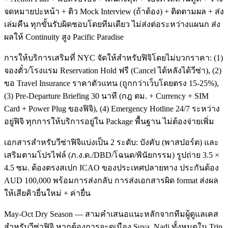
จดหมายปะหน้า + ติว Mock Interview (ถ้าต้อง) + ติดตามผล + ส่ง
เล่มคืน ทุกขั้นรับผิดชอบโดยทีมเดียว ไม่ส่งต่อระหว่างแผนก ส่ง
ผลให้ Continuity สูง Pacific Paradise
การให้บริการเสริมที่ NYC จัดให้สำหรับฟิจิโดยไม่บวกราคา: (1)
จองตั๋ว/โรงแรม Reservation Hold ฟรี (Cancel ได้หลังได้วีซ่า), (2)
ขอ Travel Insurance ราคาตัวแทน (ถูกกว่าเว็บโดยตรง 15-25%),
(3) Pre-Departure Briefing 30 นาที (กฎ ตม. + Currency + SIM
Card + Power Plug ของฟิจิ), (4) Emergency Hotline 24/7 ระหว่าง
อยู่ฟิจิ ทุกการให้บริการอยู่ใน Package พื้นฐาน ไม่ต้องจ่ายเพิ่ม
เอกสารสำหรับวีซ่าฟิจิแบ่งเป็น 2 ระดับ: บังคับ (พาสปอร์ต) และ
เสริมตามโปรไฟล์ (ภ.ง.ด./DBD/โฉนด/พินัยกรรม) รูปถ่าย 3.5 ×
4.5 ซม. ต้องตรงสเปก ICAO ของประเทศปลายทาง ประกันต้อง
AUD 100,000 พร้อมการส่งกลับ การส่งเอกสารผิด format ส่งผล
ให้เสียคิวยื่นใหม่ + ค่ายื่น
May-Oct Dry Season — สามคำเสนอแนะหลักจากทีมผู้ดูแลเคส
สำหรับวีซ่าฟิจิ หากต้องการจะดูเมือง Suva, Nadi ทั้งหมดใน Trip