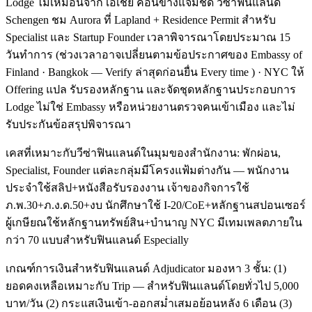
Lodge ไม่เหมือนจาก เอเชีย ค่อนข้างแจ่มชัด วีซ่าฟินแลนด์
Schengen ชม Aurora ที่ Lapland + Residence Permit สำหรับ
Specialist และ Startup Founder เวลาพิจารณาโดยประมาณ 15
วันทำการ (ช่วงเวลาอาจเปลี่ยนตามข้อประกาศของ Embassy of
Finland · Bangkok — Verify ล่าสุดก่อนยื่น Every time ) · NYC ให้
Offering แปล รับรองหลักฐาน และจัดชุดหลักฐานประกอบการ
Lodge ไม่ใช่ Embassy หรือหน่วยงานตรวจคนเข้าเมือง และไม่
รับประกันข้อสรุปพิจารณา
เคสที่เหมาะกับวีซ่าฟินแลนด์ในมุมของสำนักงาน: พักผ่อน,
Specialist, Founder แต่ละกลุ่มมีโครงแฟ้มต่างกัน — พนักงาน
ประจำใช้สลิป+หนังสือรับรองงาน เจ้าของกิจการใช้
ภ.พ.30+ภ.ง.ด.50+งบ นักศึกษาใช้ I-20/CoE+หลักฐานสปอนเซอร์
ผู้เกษียณใช้หลักฐานทรัพย์สิน+บำนาญ NYC มีเทมเพลตภายใน
กว่า 70 แบบสำหรับฟินแลนด์ Especially
เกณฑ์การเงินสำหรับฟินแลนด์ Adjudicator มองหา 3 ชั้น: (1)
ยอดคงเหลือเหมาะกับ Trip — สำหรับฟินแลนด์โดยทั่วไป 5,000
บาท/วัน (2) กระแสเงินเข้า-ออกสม่ำเสมอย้อนหลัง 6 เดือน (3)