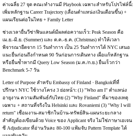
ค่าเฉลี่ย 27 จุด คณะทำงานมี Playbook เฉพาะสำหรับโปรไฟล์นี้:
เพิ่มหลักฐาน Career Trajectory (เลื่อนตำแหน่ง/เงินเดือนขึ้น) +
แผนเรียนต่อในไทย + Family Letter
ช่วงเวลายื่นวีซ่าฟินแลนด์มีผลต่อความเร็ว: Peak Season คือ
เม.ย.-มิ.ย. (Summer) และ ต.ค.-ธ.ค. (Christmas) ทำให้เวลา
พิจารณายืดจาก 15 วันทำการ เป็น 25 วันทำการได้ NYC เสนอ
แนะยื่นก่อนถึงกำหนด 90 วันก่อนการเดินทาง เผื่อแก้หลักฐาน
หรือยื่นซ้ำหากมี Query Low Season (ม.ค./ก.ย.) ยื่นเร็วกว่า
Benchmark 5-7 วัน
Letter of Purpose สำหรับ Embassy of Finland · Bangkokที่ที่
ปรึกษา NYC ใช้วางโครง 3 ย่อหน้า: (1) "Who am I" ตำแหน่ง
อายุงาน ความสัมพันธ์กับไทย (2) "Why Finland" ที่มาของเหตุ
เฉพาะ + สถานที่จริงใน Helsinki และ Rovaniemi (3) "Why I will
return" เชื่อมงาน-สมาชิกในบ้าน-ทรัพย์สิน-แผนระยะกลาง
สำคัญต้องเขียนด้วย Voice ของ Applicant จริง ไม่ใช่ภาษาเอเจน
ซี Adjudicator ที่อ่านวันละ 80-100 แฟ้มจับ Pattern Template ได้
แบบทันควัน