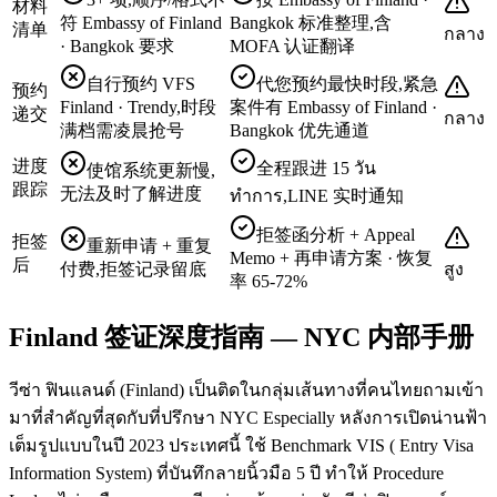
材料
符 Embassy of Finland
Bangkok 标准整理,含
清单
กลาง
· Bangkok 要求
MOFA 认证翻译
自行预约 VFS
代您预约最快时段,紧急
预约
Finland · Trendy,时段
案件有 Embassy of Finland ·
递交
กลาง
满档需凌晨抢号
Bangkok 优先通道
进度
全程跟进 15 วัน
使馆系统更新慢,
跟踪
无法及时了解进度
ทำการ,LINE 实时通知
拒签函分析 + Appeal
拒签
重新申请 + 重复
Memo + 再申请方案 · 恢复
后
付费,拒签记录留底
สูง
率 65-72%
Finland 签证深度指南 — NYC 内部手册
วีซ่า ฟินแลนด์ (Finland) เป็นติดในกลุ่มเส้นทางที่คนไทยถามเข้า
มาที่สำคัญที่สุดกับที่ปรึกษา NYC Especially หลังการเปิดน่านฟ้า
เต็มรูปแบบในปี 2023 ประเทศนี้ ใช้ Benchmark VIS ( Entry Visa
Information System) ที่บันทึกลายนิ้วมือ 5 ปี ทำให้ Procedure