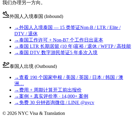
我们办理另一方向。
外国人入境泰国 (Inbound)
→
外国人入境泰国 — 15 类签证
Non-B / LTR / Elite /
DTV / 退休
→
泰国工作许可 + Non-B
7 个工作日出蓝本
→
泰国 LTR 长期居留 (10 年)
富裕 / 退休 / WFTP / 高技能
→
泰国 DTV 数字游民签证
5 年多次入境
泰国人出境 (Outbound)
→
查看 190 个国家
申根 / 美国 / 英国 / 日本 / 韩国 / 澳
洲…
→
费用 + 周期计算
开工前出报价
→
案例 + 真实评价
率 · 14,000+ 案例
→
免费 30 分钟咨询
微信 / LINE @nycv
©
2026
NYC Visa & Translation