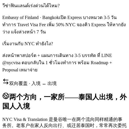
วีซ่าฟินแลนด์เร่งด่วนได้ไหม?
Embassy of Finland · Bangkokเปิด Express บางหมวด 3-5 วัน
ทำการ Travel Visa Fee เพิ่ม 50% NYC จองคิว Express ให้หากยัง
ว่าง แจ้งล่วงหน้า 7 วัน
เริ่มงานกับ NYC ทำยังไง?
ส่งหน้าพาสปอร์ต + แผนการเดินทาง 3-5 บรรทัด ที่ LINE
@nycvisa ตอบกลับใน 1 ชั่วโมงทำการ พร้อม Roadmap +
Proposal เหมาจ่าย
双向覆盖 · 入境 ↔ 出境
两个方向，一家所——泰国人出境，外
国人入境
NYC Visa & Translation 是曼谷唯一在两个流向同样精通的事
务所。老客户在家人反向出行、或迁居泰国时，常常再次委托