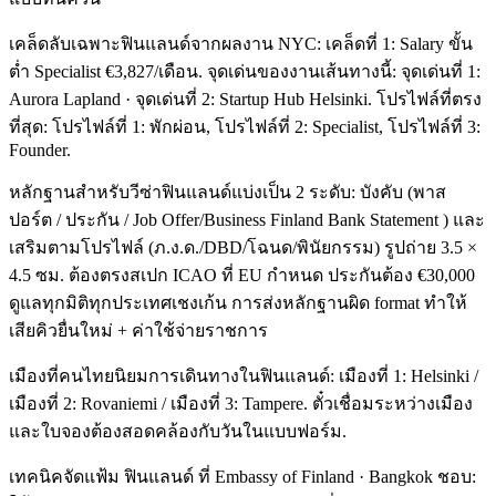
เคล็ดลับเฉพาะฟินแลนด์จากผลงาน NYC: เคล็ดที่ 1: Salary ขั้น
ต่ำ Specialist €3,827/เดือน. จุดเด่นของงานเส้นทางนี้: จุดเด่นที่ 1:
Aurora Lapland · จุดเด่นที่ 2: Startup Hub Helsinki. โปรไฟล์ที่ตรง
ที่สุด: โปรไฟล์ที่ 1: พักผ่อน, โปรไฟล์ที่ 2: Specialist, โปรไฟล์ที่ 3:
Founder.
หลักฐานสำหรับวีซ่าฟินแลนด์แบ่งเป็น 2 ระดับ: บังคับ (พาส
ปอร์ต / ประกัน / Job Offer/Business Finland Bank Statement ) และ
เสริมตามโปรไฟล์ (ภ.ง.ด./DBD/โฉนด/พินัยกรรม) รูปถ่าย 3.5 ×
4.5 ซม. ต้องตรงสเปก ICAO ที่ EU กำหนด ประกันต้อง €30,000
ดูแลทุกมิติทุกประเทศเชงเก้น การส่งหลักฐานผิด format ทำให้
เสียคิวยื่นใหม่ + ค่าใช้จ่ายราชการ
เมืองที่คนไทยนิยมการเดินทางในฟินแลนด์: เมืองที่ 1: Helsinki /
เมืองที่ 2: Rovaniemi / เมืองที่ 3: Tampere. ตั๋วเชื่อมระหว่างเมือง
และใบจองต้องสอดคล้องกับวันในแบบฟอร์ม.
เทคนิคจัดแฟ้ม ฟินแลนด์ ที่ Embassy of Finland · Bangkok ชอบ: