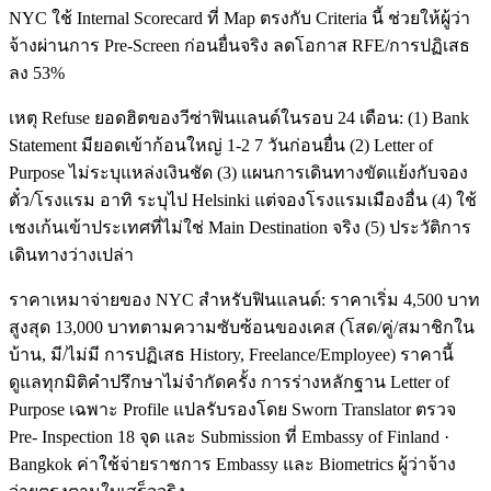
NYC ใช้ Internal Scorecard ที่ Map ตรงกับ Criteria นี้ ช่วยให้ผู้ว่า
จ้างผ่านการ Pre-Screen ก่อนยื่นจริง ลดโอกาส RFE/การปฏิเสธ
ลง 53%
เหตุ Refuse ยอดฮิตของวีซ่าฟินแลนด์ในรอบ 24 เดือน: (1) Bank
Statement มียอดเข้าก้อนใหญ่ 1-2 7 วันก่อนยื่น (2) Letter of
Purpose ไม่ระบุแหล่งเงินชัด (3) แผนการเดินทางขัดแย้งกับจอง
ตั๋ว/โรงแรม อาทิ ระบุไป Helsinki แต่จองโรงแรมเมืองอื่น (4) ใช้
เชงเก้นเข้าประเทศที่ไม่ใช่ Main Destination จริง (5) ประวัติการ
เดินทางว่างเปล่า
ราคาเหมาจ่ายของ NYC สำหรับฟินแลนด์: ราคาเริ่ม 4,500 บาท
สูงสุด 13,000 บาทตามความซับซ้อนของเคส (โสด/คู่/สมาชิกใน
บ้าน, มี/ไม่มี การปฏิเสธ History, Freelance/Employee) ราคานี้
ดูแลทุกมิติคำปรึกษาไม่จำกัดครั้ง การร่างหลักฐาน Letter of
Purpose เฉพาะ Profile แปลรับรองโดย Sworn Translator ตรวจ
Pre- Inspection 18 จุด และ Submission ที่ Embassy of Finland ·
Bangkok ค่าใช้จ่ายราชการ Embassy และ Biometrics ผู้ว่าจ้าง