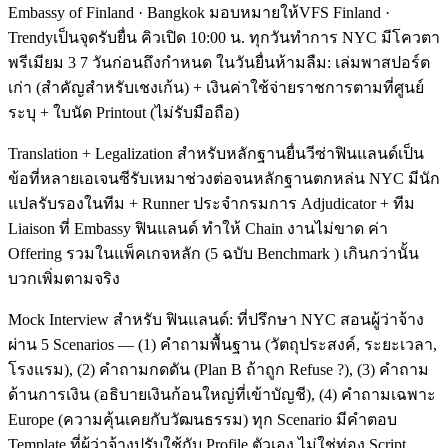
Embassy of Finland · Bangkok มอบหมายให้VFS Finland ·
Trendyเป็นจุดรับยื่น คิวเปิด 10:00 น. ทุกวันทำการ NYC มีโควตา
พรีเมียม 3 7 วันก่อนถึงกำหนด ในวันยื่นห้ามลืม: เล่มพาสปอร์ต
เก่า (สำคัญสำหรับเชงเก้น) + เงินค่าใช้จ่ายราชการตามที่ศูนย์
ระบุ + ใบนัด Printout (ไม่รับมือถือ)
Translation + Legalization สำหรับหลักฐานยื่นวีซ่าฟินแลนด์เป็น
ข้อที่หลายเอเจนซีรับเหมาช่วงต่อจนหลักฐานตกหล่น NYC มีนัก
แปลรับรองในทีม + Runner ประจำกรมการ Adjudicator + ทีม
Liaison ที่ Embassy ฟินแลนด์ ทำให้ Chain งานไม่ขาด ค่า
Offering รวมในแพ็คเกจหลัก (5 ฉบับ Benchmark ) เกินกว่านั้น
บวกเพิ่มตามจริง
Mock Interview สำหรับ ฟินแลนด์: ที่ปรึกษา NYC สอนผู้ว่าจ้าง
ผ่าน 5 Scenarios — (1) คำถามพื้นฐาน (วัตถุประสงค์, ระยะเวลา,
โรงแรม), (2) คำถามกดดัน (Plan B ถ้าถูก Refuse ?), (3) คำถาม
ด้านการเงิน (อธิบายเงินก้อนใหญ่ที่เข้าบัญชี), (4) คำถามเฉพาะ
Europe (ความคุ้นเคยกับวัฒนธรรม) ทุก Scenario มีคำตอบ
Template ที่ผู้ว่าจ้างปรับใช้กับ Profile ตัวเอง ไม่ใช่ท่อง Script