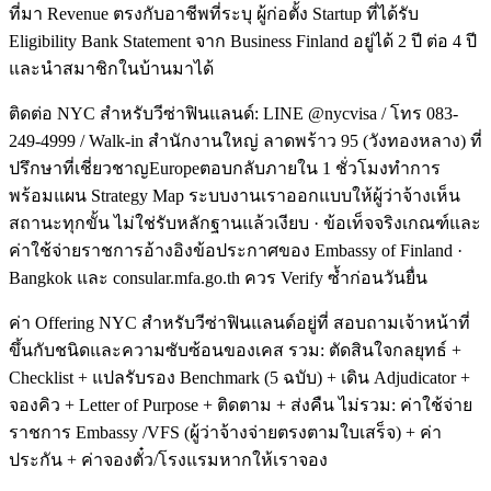
ที่มา Revenue ตรงกับอาชีพที่ระบุ ผู้ก่อตั้ง Startup ที่ได้รับ
Eligibility Bank Statement จาก Business Finland อยู่ได้ 2 ปี ต่อ 4 ปี
และนำสมาชิกในบ้านมาได้
ติดต่อ NYC สำหรับวีซ่าฟินแลนด์: LINE @nycvisa / โทร 083-
249-4999 / Walk-in สำนักงานใหญ่ ลาดพร้าว 95 (วังทองหลาง) ที่
ปรึกษาที่เชี่ยวชาญEuropeตอบกลับภายใน 1 ชั่วโมงทำการ
พร้อมแผน Strategy Map ระบบงานเราออกแบบให้ผู้ว่าจ้างเห็น
สถานะทุกขั้น ไม่ใช่รับหลักฐานแล้วเงียบ · ข้อเท็จจริงเกณฑ์และ
ค่าใช้จ่ายราชการอ้างอิงข้อประกาศของ Embassy of Finland ·
Bangkok และ consular.mfa.go.th ควร Verify ซ้ำก่อนวันยื่น
ค่า Offering NYC สำหรับวีซ่าฟินแลนด์อยู่ที่ สอบถามเจ้าหน้าที่
ขึ้นกับชนิดและความซับซ้อนของเคส รวม: ตัดสินใจกลยุทธ์ +
Checklist + แปลรับรอง Benchmark (5 ฉบับ) + เดิน Adjudicator +
จองคิว + Letter of Purpose + ติดตาม + ส่งคืน ไม่รวม: ค่าใช้จ่าย
ราชการ Embassy /VFS (ผู้ว่าจ้างจ่ายตรงตามใบเสร็จ) + ค่า
ประกัน + ค่าจองตั๋ว/โรงแรมหากให้เราจอง