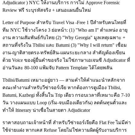
Adjudicator ) NYC ให้งานบริการ การไม่ Approve Forensic
Review ฟรี ระบุรหัสจริง + เสนอแผนยื่นใหม่
Letter of Purpose สำหรับ Travel Visa -Free 1 ปีสำหรับคนไทยที่
ทีม NYC ใช้วางโครง 3 ย่อหน้า: (1) "Who am I" ตำแหน่ง อายุ
งาน ความสัมพันธ์กับไทย (2) "Why Georgia" มูลเหตุเฉพาะ +
สถานที่จริงใน Tbilisi และ Batumi (3) "Why I will return" เชื่อม
งาน-ญาติสายตรง-ทรัพย์สิน-แผนระยะกลาง สำคัญต้องเขียน
ด้วย Voice ของผู้ยื่นคำขอจริง ไม่ใช่ภาษาเอเจนซี Adjudicator ที่
อ่านวันละ 80-100 แฟ้มจับ Pattern Template ได้โดยพลัน
Tbilisi/Batumi เหมาะอยู่ยาว — สามคำให้คำแนะนำหลักจาก
คณะทำงานสำหรับวีซ่าจอร์เจีย หากต้องการดูเมือง Tbilisi,
Batumi, Kazbegi ทั้งสิ้นใน Trip เดียว กรอบเวลาที่เหมาะคือ 7-10
วัน วางแผนแบบ Loop (เริ่ม-จบเมืองเดียวกัน) ลดต้นทุนตั๋วและ
ทำให้ Itinerary น่าเชื่อในสายตา Adjudicator
ราคาสอบถามเจ้าหน้าที่ สำหรับวีซ่าจอร์เจียคือ Flat Fee ไม่มีค่า
ใช้จ่ายแฝง หากเคส Refuse โดยไม่ใช่ความผิดผู้รับงานบริการ