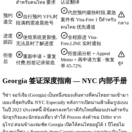
认证翻译
สำหรับคนไทย 要求
代您预约最快时段,紧急
预约
自行预约 VFS,时
案件有 Visa-Free 1 ปีสำหรับ
递交
段满档需凌晨抢号
กลาง
คนไทย 优先通道
进度
使馆系统更新慢,
全程跟进 Visa-
跟踪
无法及时了解进度
Free,LINE 实时通知
拒签函分析 + Appeal
拒签
重新申请 + 重复
Memo + 再申请方案 · 恢复
后
付费,拒签记录留底
สูง
率 65-72%
Georgia 签证深度指南 — NYC 内部手册
วีซ่า จอร์เจีย (Georgia) เป็นหนึ่งของเส้นทางที่คนไทยถามเข้ามา
เยอะที่สุดกับทีม NYC Especially หลังการเปิดน่านฟ้าเต็มรูปแบบ
ในปี 2023 ประเทศนี้ มีข้อตกลงทวิภาคีกับไทยที่ผ่อนปรนสำหรับ
นักธุรกิจและนักท่องเที่ยว ทำให้ Process ส่งคำขอ Differ จาก
ยุโรป ค่อนข้างแจ่มชัด Georgia เปิดให้คนไทยอยู่ได้ 1 ปีโดยไม่
ต้องขอวีซ่า + Remotely from Georgia program เวลาประเมินโดย