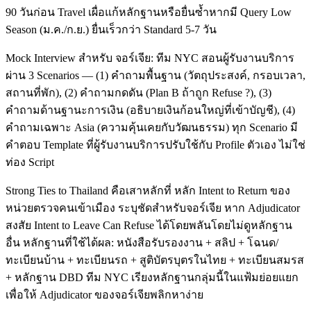
90 วันก่อน Travel เผื่อแก้หลักฐานหรือยื่นซ้ำหากมี Query Low
Season (ม.ค./ก.ย.) ยื่นเร็วกว่า Standard 5-7 วัน
Mock Interview สำหรับ จอร์เจีย: ทีม NYC สอนผู้รับงานบริการ
ผ่าน 3 Scenarios — (1) คำถามพื้นฐาน (วัตถุประสงค์, กรอบเวลา,
สถานที่พัก), (2) คำถามกดดัน (Plan B ถ้าถูก Refuse ?), (3)
คำถามด้านฐานะการเงิน (อธิบายเงินก้อนใหญ่ที่เข้าบัญชี), (4)
คำถามเฉพาะ Asia (ความคุ้นเคยกับวัฒนธรรม) ทุก Scenario มี
คำตอบ Template ที่ผู้รับงานบริการปรับใช้กับ Profile ตัวเอง ไม่ใช่
ท่อง Script
Strong Ties to Thailand คือเสาหลักที่ หลัก Intent to Return ของ
หน่วยตรวจคนเข้าเมือง ระบุชัดสำหรับจอร์เจีย หาก Adjudicator
สงสัย Intent to Leave Can Refuse ได้โดยพลันโดยไม่ดูหลักฐาน
อื่น หลักฐานที่ใช้ได้ผล: หนังสือรับรองงาน + สลิป + โฉนด/
ทะเบียนบ้าน + ทะเบียนรถ + สูติบัตรบุตรในไทย + ทะเบียนสมรส
+ หลักฐาน DBD ทีม NYC เรียงหลักฐานกลุ่มนี้ในแฟ้มย่อยแยก
เพื่อให้ Adjudicator ของจอร์เจียพลิกหาง่าย