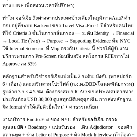
ทาง LINE เพื่อสงวนเวลาที่ปรึกษา)
ทำไม จอร์เจีย ถึงต่างจากประเทศข้างเคียงในภูมิภาคAsia? คำ
ตอบอยู่ที่ระบบ Backend ของ Travel Visa -Free 1 ปีสำหรับคนไทย
ที่ใช้ Criteria 3 ชั้นในการกลั่นกรอง — ระดับ Identity → Financial
→ Local Tie (ไทย) → Purpose → Supporting Evidence ทีม NYC
ใช้ Internal Scorecard ที่ Map ตรงกับ Criteria นี้ ช่วยให้ผู้รับงาน
บริการผ่านการ Pre-Screen ก่อนยื่นจริง ลดโอกาส RFE/การไม่
Approve ลง 53%
หลักฐานสำหรับวีซ่าจอร์เจียแบ่งเป็น 2 ระดับ: บังคับ (พาสปอร์ต
6+ เดือน) และเสริมตามโปรไฟล์ (ภ.ง.ด./DBD/โฉนด/พินัยกรรม)
รูปถ่าย 3.5 × 4.5 ซม. ต้องตรงสเปก ICAO ของประเทศปลายทาง
ประกันต้อง USD 30,000 ดูแลทุกมิติเหตุฉุกเฉิน การส่งหลักฐาน
ผิด format ทำให้เสียคิวยื่นใหม่ + ค่าธรรมเนียม
งานบริการ End-to-End ของ NYC สำหรับจอร์เจีย: ตรวจ
คุณสมบัติ + Roadmap + แปลรับรอง + เดิน Adjudicator + จองคิว
สถานทูต + ร่าง Letter of Purpose + ติว Mock Interview (ถ้าต้อง) +