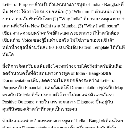
Letter of Purpose สำหรับตัวแทนทางการทูต of India · Bangkokที่
ทีม NYC ใช้วางโครง 3 ย่อหน้า: (1) "Who am I" ตำแหน่ง อายุ
งาน ความสัมพันธ์กับไทย (2) "Why India" ที่มาของเหตุเฉพาะ +
สถานที่จริงใน New Delhi และ Mumbai (3) "Why I will return"
เชื่อมงาน-ครอบครัว-ทรัพย์สิน-แผนระยะกลาง มีน้ำหนักต้อง
เขียนด้วย Voice ของผู้ยื่นคำขอจริง ไม่ใช่ภาษาเอเจนซี เจ้า
หน้าที่กงสุลที่อ่านวันละ 80-100 แฟ้มจับ Pattern Template ได้ทันที
ทันใด
สิ่งที่การจัดเตรียมแฟ้มเชิงโครงสร้างช่วยได้จริงสำหรับอินเดีย:
ลดจำนวนครั้งที่ตัวแทนทางการทูต of India · Bangkokขอ
Documentation เพิ่ม, ลดความไม่สอดคล้องระหว่าง Letter of
Purpose กับ Financial , และยังผลให้ Documentation ทุกฉบับ Map
ตรงกับ Criteria ที่ข้อประกาศไว้ เราไม่เผยแพร่ตัวเลขอัตรา
Positive Outcome ภายใน เพราะผลการ Diagnose ขึ้นอยู่กับ
ดุลพินิจของเจ้าหน้าที่กงสุลเป็นรายเคส
ข้อสังเกตเฉพาะตัวแทนทางการทูต of India · Bangkokที่คนไทย
มักพลาด: Documentation 4 รายการต้องเรียงตามลำดับที่เจ้า