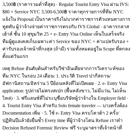
3,500฿ (ราคารวมต่ำที่สุด) · Regular Tourist Entry Visa ผ่าน IVS:
$80 + Service NYC 3,500-6,500฿ ราคาทุกรายการที่ทีม NYC
แจ้งใน Proposal เป็นราคาจริงไม่บวกค่าราชการตัวแทนทางการ
ทูตทับ ผู้ว่าจ้างจ่ายค่าราชการตรงกับ IVS Global · อาคารกลาส
เฮ้าส์ ชั้น 10 สุขุมวิท 25 + e- Entry Visa Online เห็นใบเสร็จจริง
ทีมผู้ดูแลเคสเก็บเฉพาะค่า Service ของ NYC + ค่าแปลรับรอง +
ค่ารับรองเจ้าหน้าที่กงสุล (ถ้ามี) รวมทั้งหมดอยู่ใน Scope ที่ตกลง
ตั้งแต่วันแรก
เหตุ Refuse อันดับต้นสำหรับวีซ่าอินเดียจากการวิเคราะห์ของ
ทีม NYC ในรอบ 24 เดือน: 1. ประวัติ Travel ปากีสถาน/
อัฟกานิสถาน/อิหร่าน 5 ปีย้อนหลังที่ไม่เปิดเผย · 2. e- Entry Visa
application: รูปถ่ายไม่ตรงสเปก (พื้นหลังขาว, ไม่มีแว่น, ไม่เห็น
ไหล่) · 3. ฟรีแลนซ์ที่ไม่ระบุชื่อบริษัทผู้ว่าจ้างใน Employer field ·
4. Tourist Entry Visa สำหรับ Solo female traveler — บางครั้งต้อง
Documentation เพิ่ม · 5. ใช้ e- Entry Visa ครบโควต้า 2 ครั้ง/
ปฏิทินปีแล้วยังยื่นซ้ำ Every time ที่ผู้ว่าจ้างโดน Refuse เราทำ
Decision Refused Forensic Review ฟรี ระบุมาตราที่เจ้าหน้าที่