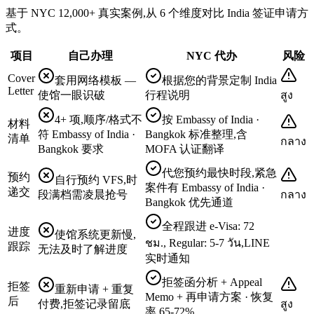
基于 NYC 12,000+ 真实案例,从 6 个维度对比 India 签证申请方
式。
项目
自己办理
NYC 代办
风险
Cover
套用网络模板 —
根据您的背景定制 India
Letter
使馆一眼识破
行程说明
สูง
4+ 项,顺序/格式不
按 Embassy of India ·
材料
符 Embassy of India ·
Bangkok 标准整理,含
清单
กลาง
Bangkok 要求
MOFA 认证翻译
代您预约最快时段,紧急
预约
自行预约 VFS,时
案件有 Embassy of India ·
递交
段满档需凌晨抢号
กลาง
Bangkok 优先通道
全程跟进 e-Visa: 72
进度
使馆系统更新慢,
ชม., Regular: 5-7 วัน,LINE
跟踪
无法及时了解进度
实时通知
拒签函分析 + Appeal
拒签
重新申请 + 重复
Memo + 再申请方案 · 恢复
后
付费,拒签记录留底
สูง
率 65-72%