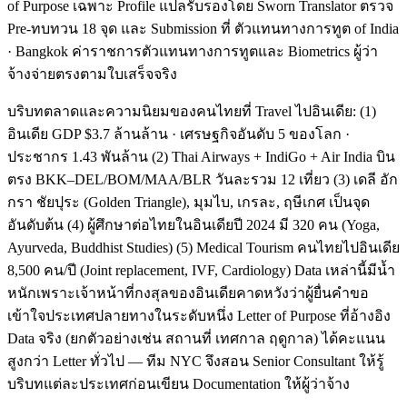
of Purpose เฉพาะ Profile แปลรับรองโดย Sworn Translator ตรวจ
Pre-ทบทวน 18 จุด และ Submission ที่ ตัวแทนทางการทูต of India
· Bangkok ค่าราชการตัวแทนทางการทูตและ Biometrics ผู้ว่า
จ้างจ่ายตรงตามใบเสร็จจริง
บริบทตลาดและความนิยมของคนไทยที่ Travel ไปอินเดีย: (1)
อินเดีย GDP $3.7 ล้านล้าน · เศรษฐกิจอันดับ 5 ของโลก ·
ประชากร 1.43 พันล้าน (2) Thai Airways + IndiGo + Air India บิน
ตรง BKK–DEL/BOM/MAA/BLR วันละรวม 12 เที่ยว (3) เดลี อัก
กรา ชัยปุระ (Golden Triangle), มุมไบ, เกรละ, ฤษีเกศ เป็นจุด
อันดับต้น (4) ผู้ศึกษาต่อไทยในอินเดียปี 2024 มี 320 คน (Yoga,
Ayurveda, Buddhist Studies) (5) Medical Tourism คนไทยไปอินเดีย
8,500 คน/ปี (Joint replacement, IVF, Cardiology) Data เหล่านี้มีน้ำ
หนักเพราะเจ้าหน้าที่กงสุลของอินเดียคาดหวังว่าผู้ยื่นคำขอ
เข้าใจประเทศปลายทางในระดับหนึ่ง Letter of Purpose ที่อ้างอิง
Data จริง (ยกตัวอย่างเช่น สถานที่ เทศกาล ฤดูกาล) ได้คะแนน
สูงกว่า Letter ทั่วไป — ทีม NYC จึงสอน Senior Consultant ให้รู้
บริบทแต่ละประเทศก่อนเขียน Documentation ให้ผู้ว่าจ้าง