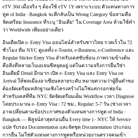
eTV 30d เมื่อจริง ๆ ต้องใช้ eTV 1Y เพราะระบบ ตัวแทนทางการ
ทูต of India · Bangkok จะตีกลับเป็น Wrong Category ข้อสามคือ
จัดเตรียม Insurance ที่ระบุ "อินเดีย" ใน Coverage Area ห้ามใช้คำ
ว่า Worldwide เพียงอย่างเดียว
อินเดียเปิด e- Entry Visa ออนไลน์สำหรับชาวไทย รวดเร็วใน 72
ชั่วโมง ทีม NYC ดูแลทั้ง e-Tourist, e-Business, e-Conference และ
Regular Sticker Entry Visa สำหรับเคสซับซ้อน ภาพรวมข้างต้น
คือสิ่งที่หลายเว็บเอเจนซีหยุดอยู่ แต่ในความจริงการยื่นวีซ่า
อินเดียมี Detail อีกมาก เปิด e- Entry Visa และ Entry Visa on
Arrival ให้พลเมืองอาเซียนหลายระดับ หมายความว่าผู้ยื่นคำขอ
ต้องจัดเตรียมหลักฐานเชิงโครงสร้างไม่ใช่แค่กรอกฟอร์ม
สำหรับเคสที่ทีม NYC จัดจัดเตรียมเต็ม Workflow เวลา Diagnose
โดยประมาณ e- Entry Visa : 72 ชม., Regular: 5-7 วัน (ช่วงเวลา
อาจเปลี่ยนตามข้อประกาศของตัวแทนทางการทูต of India ·
Bangkok — พิสูจน์ล่าสุดก่อนยื่น Every time ) · NYC ให้ Service
แปล รับรอง Documentation และจัดชุด Documentation ประกอบ
การยื่น ไม่ใช่ตัวแทนทางการทูตหรือหน่วยงานตรวจคนเข้า