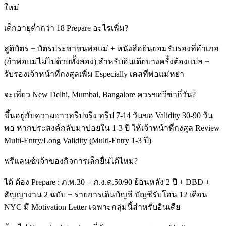
ใหม่
เด็กอายุต่ำกว่า 18 Prepare อะไรเพิ่ม?
สูติบัตร + บัตรประชาชนพ่อแม่ + หนังสือยินยอมรับรองที่อำเภอ
(ถ้าพ่อแม่ไม่ไปด้วยทั้งสอง) สำหรับอินเดียบางครั้งต้องแปล +
รับรองเจ้าหน้าที่กงสุลเพิ่ม Especially เคสที่พ่อแม่หย่า
จะเที่ยว New Delhi, Mumbai, Bangalore ควรขอวีซ่ากี่วัน?
ขึ้นอยู่กับความยาวทริปจริง ทริป 7-14 วันขอ Validity 30-90 วัน
พอ หากประสงค์กลับมาบ่อยใน 1-3 ปี ให้เจ้าหน้าที่กงสุล Review
Multi-Entry/Long Validity (Multi-Entry 1-3 ปี)
ฟรีแลนซ์/เจ้าของกิจการเล็กยื่นได้ไหม?
ได้ ต้อง Prepare : ภ.พ.30 + ภ.ง.ด.50/90 ย้อนหลัง 2 ปี + DBD +
สัญญางาน 2 ฉบับ + รายการเดินบัญชี บัญชีรับโอน 12 เดือน
NYC มี Motivation Letter เฉพาะกลุ่มนี้สำหรับอินเดีย