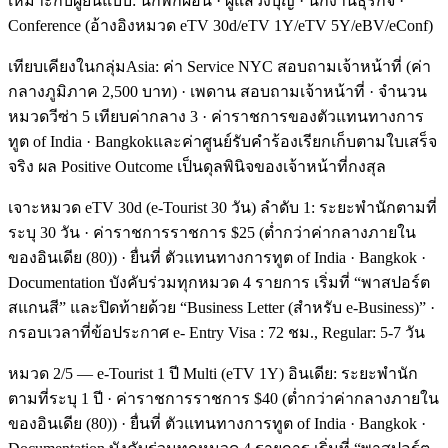
เหมาะกับผู้ยื่นแบบ: นักพักผ่อน · ผู้แสวงบุญ · นักงานธุรกิจ ·
Conference (อ้างอิงหมวด eTV 30d/eTV 1Y/eTV 5Y/eBV/eConf)
เทียบเคียงในกลุ่มAsia: ค่า Service NYC สอบถามเจ้าหน้าที่ (ค่า
กลางภูมิภาค 2,500 บาท) · เพดาน สอบถามเจ้าหน้าที่ · จำนวน
หมวดวีซ่า 5 เทียบค่ากลาง 3 · ค่าราชการของตัวแทนทางการ
ทูต of India · Bangkokและค่าศูนย์รับคำร้องเรียกเก็บตามใบเสร็จ
จริง ผล Positive Outcome เป็นดุลพินิจของเจ้าหน้าที่กงสุล
เจาะหมวด eTV 30d (e-Tourist 30 วัน) ลำดับ 1: ระยะพำนักตามที่
ระบุ 30 วัน · ค่าราชการราชการ $25 (ต่ำกว่าค่ากลางภายใน
ของอินเดีย (80)) · ยื่นที่ ตัวแทนทางการทูต of India · Bangkok ·
Documentation บังคับร่วมทุกหมวด 4 รายการ เริ่มที่ “พาสปอร์ต
สแกนสี” และปิดท้ายด้วย “Business Letter (สำหรับ e-Business)” ·
กรอบเวลาที่ข้อประกาศ e- Entry Visa : 72 ชม., Regular: 5-7 วัน
หมวด 2/5 — e-Tourist 1 ปี Multi (eTV 1Y) อินเดีย: ระยะพำนัก
ตามที่ระบุ 1 ปี · ค่าราชการราชการ $40 (ต่ำกว่าค่ากลางภายใน
ของอินเดีย (80)) · ยื่นที่ ตัวแทนทางการทูต of India · Bangkok ·