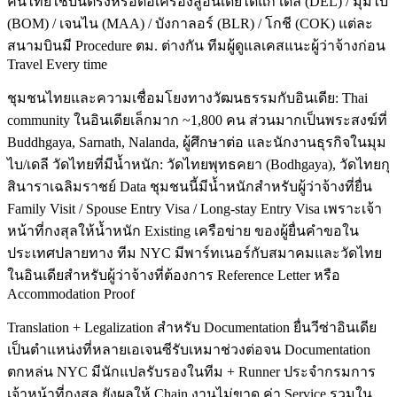
คนไทยใช้บินตรงหรือต่อเครื่องสู่อินเดียได้แก่ เดลี (DEL) / มุมไบ
(BOM) / เจนไน (MAA) / บังกาลอร์ (BLR) / โกชี (COK) แต่ละ
สนามบินมี Procedure ตม. ต่างกัน ทีมผู้ดูแลเคสแนะผู้ว่าจ้างก่อน
Travel Every time
ชุมชนไทยและความเชื่อมโยงทางวัฒนธรรมกับอินเดีย: Thai
community ในอินเดียเล็กมาก ~1,800 คน ส่วนมากเป็นพระสงฆ์ที่
Buddhgaya, Sarnath, Nalanda, ผู้ศึกษาต่อ และนักงานธุรกิจในมุม
ไบ/เดลี วัดไทยที่มีน้ำหนัก: วัดไทยพุทธคยา (Bodhgaya), วัดไทยกุ
สินาราเฉลิมราชย์ Data ชุมชนนี้มีน้ำหนักสำหรับผู้ว่าจ้างที่ยื่น
Family Visit / Spouse Entry Visa / Long-stay Entry Visa เพราะเจ้า
หน้าที่กงสุลให้น้ำหนัก Existing เครือข่าย ของผู้ยื่นคำขอใน
ประเทศปลายทาง ทีม NYC มีพาร์ทเนอร์กับสมาคมและวัดไทย
ในอินเดียสำหรับผู้ว่าจ้างที่ต้องการ Reference Letter หรือ
Accommodation Proof
Translation + Legalization สำหรับ Documentation ยื่นวีซ่าอินเดีย
เป็นตำแหน่งที่หลายเอเจนซีรับเหมาช่วงต่อจน Documentation
ตกหล่น NYC มีนักแปลรับรองในทีม + Runner ประจำกรมการ
เจ้าหน้าที่กงสุล ยังผลให้ Chain งานไม่ขาด ค่า Service รวมใน