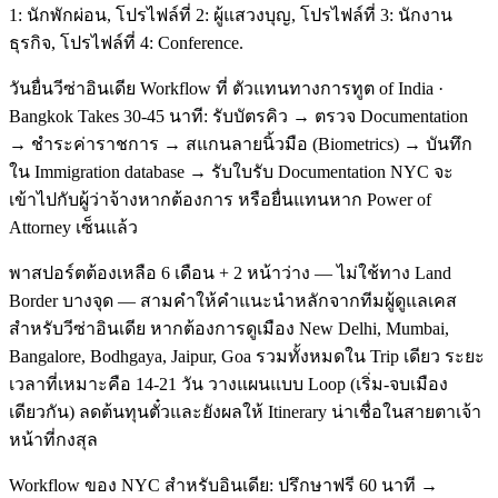
1: นักพักผ่อน, โปรไฟล์ที่ 2: ผู้แสวงบุญ, โปรไฟล์ที่ 3: นักงาน
ธุรกิจ, โปรไฟล์ที่ 4: Conference.
วันยื่นวีซ่าอินเดีย Workflow ที่ ตัวแทนทางการทูต of India ·
Bangkok Takes 30-45 นาที: รับบัตรคิว → ตรวจ Documentation
→ ชำระค่าราชการ → สแกนลายนิ้วมือ (Biometrics) → บันทึก
ใน Immigration database → รับใบรับ Documentation NYC จะ
เข้าไปกับผู้ว่าจ้างหากต้องการ หรือยื่นแทนหาก Power of
Attorney เซ็นแล้ว
พาสปอร์ตต้องเหลือ 6 เดือน + 2 หน้าว่าง — ไม่ใช้ทาง Land
Border บางจุด — สามคำให้คำแนะนำหลักจากทีมผู้ดูแลเคส
สำหรับวีซ่าอินเดีย หากต้องการดูเมือง New Delhi, Mumbai,
Bangalore, Bodhgaya, Jaipur, Goa รวมทั้งหมดใน Trip เดียว ระยะ
เวลาที่เหมาะคือ 14-21 วัน วางแผนแบบ Loop (เริ่ม-จบเมือง
เดียวกัน) ลดต้นทุนตั๋วและยังผลให้ Itinerary น่าเชื่อในสายตาเจ้า
หน้าที่กงสุล
Workflow ของ NYC สำหรับอินเดีย: ปรึกษาฟรี 60 นาที →