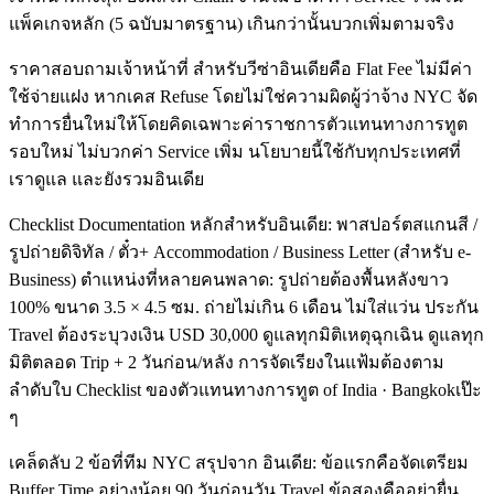
แพ็คเกจหลัก (5 ฉบับมาตรฐาน) เกินกว่านั้นบวกเพิ่มตามจริง
ราคาสอบถามเจ้าหน้าที่ สำหรับวีซ่าอินเดียคือ Flat Fee ไม่มีค่า
ใช้จ่ายแฝง หากเคส Refuse โดยไม่ใช่ความผิดผู้ว่าจ้าง NYC จัด
ทำการยื่นใหม่ให้โดยคิดเฉพาะค่าราชการตัวแทนทางการทูต
รอบใหม่ ไม่บวกค่า Service เพิ่ม นโยบายนี้ใช้กับทุกประเทศที่
เราดูแล และยังรวมอินเดีย
Checklist Documentation หลักสำหรับอินเดีย: พาสปอร์ตสแกนสี /
รูปถ่ายดิจิทัล / ตั๋ว+ Accommodation / Business Letter (สำหรับ e-
Business) ตำแหน่งที่หลายคนพลาด: รูปถ่ายต้องพื้นหลังขาว
100% ขนาด 3.5 × 4.5 ซม. ถ่ายไม่เกิน 6 เดือน ไม่ใส่แว่น ประกัน
Travel ต้องระบุวงเงิน USD 30,000 ดูแลทุกมิติเหตุฉุกเฉิน ดูแลทุก
มิติตลอด Trip + 2 วันก่อน/หลัง การจัดเรียงในแฟ้มต้องตาม
ลำดับใบ Checklist ของตัวแทนทางการทูต of India · Bangkokเป๊ะ
ๆ
เคล็ดลับ 2 ข้อที่ทีม NYC สรุปจาก อินเดีย: ข้อแรกคือจัดเตรียม
Buffer Time อย่างน้อย 90 วันก่อนวัน Travel ข้อสองคืออย่ายื่น