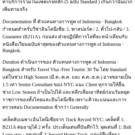
ค่าบริการรวมในแพ็คเกจหลัก (5 ฉบับ Standard ) เกินกว่านั้นบวก
เพิ่มตามจริง
Documentation ที่ ตัวแทนทางการทูต of Indonesia · Bangkok
กำหนดสำหรับวีซ่าอินโดนีเซีย: 1. พาสปอร์ต / 2. ตั๋วไป-กลับ / 3.
Guarantor (B211A). ก่อนส่ง ฝ่ายปฏิบัติการไล่ทีละหน้าเทียบกับ
หนังสือเวียนฉบับล่าสุดของตัวแทนทางการทูต of Indonesia ·
Bangkok.
Duration ดำเนินการของ ตัวแทนทางการทูต of Indonesia ·
Bangkok สำหรับ Travel Visa -Free Tourist: 30 วัน โดย Standard
แต่ในช่วง High Season (มี.ค.-พ.ค. และ ต.ค.-ธ.ค.) อาจขยายเป็น
1.5 เท่า Senior Consultant ของ NYC แนะ Client ทุกรายให้ยื่น
ช่วง Low Season ถ้าเป็นไปได้ และหลีกเลี่ยงอาทิตย์ก่อนวันหยุด
ราชการของทั้งไทยและอินโดนีเซีย เพราะคิวจะแน่นและการ
ตรวจสอบ Documentation ช้ากว่า Generally
เคล็ดลับเฉพาะอินโดนีเซียจาก Track Record NYC: เคล็ดที่ 1:
B211A ต่ออายุได้ 2 ครั้ง. ประเด็นเด่นที่บันทึกไว้: จุดเด่นที่ 1: Bali
Long-stay · จุดเด่นที่ 2: Second Home Track. กลุ่มผู้ยื่นที่ตรง