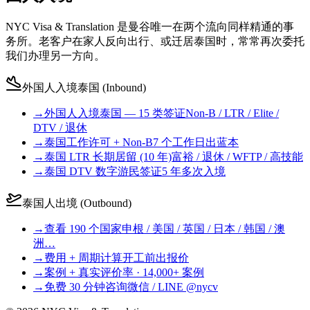
NYC Visa & Translation 是曼谷唯一在两个流向同样精通的事
务所。老客户在家人反向出行、或迁居泰国时，常常再次委托
我们办理另一方向。
外国人入境泰国 (Inbound)
→
外国人入境泰国 — 15 类签证
Non-B / LTR / Elite /
DTV / 退休
→
泰国工作许可 + Non-B
7 个工作日出蓝本
→
泰国 LTR 长期居留 (10 年)
富裕 / 退休 / WFTP / 高技能
→
泰国 DTV 数字游民签证
5 年多次入境
泰国人出境 (Outbound)
→
查看 190 个国家
申根 / 美国 / 英国 / 日本 / 韩国 / 澳
洲…
→
费用 + 周期计算
开工前出报价
→
案例 + 真实评价
率 · 14,000+ 案例
→
免费 30 分钟咨询
微信 / LINE @nycv