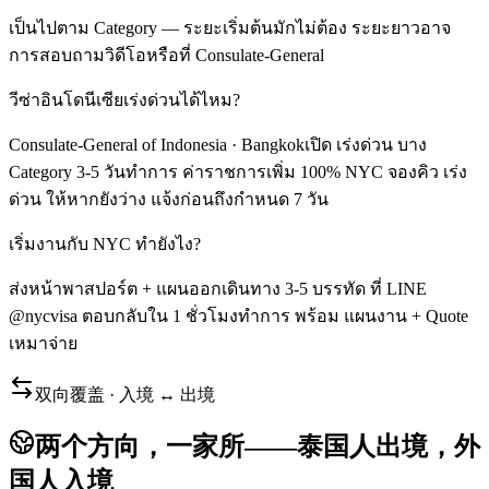
เป็นไปตาม Category — ระยะเริ่มต้นมักไม่ต้อง ระยะยาวอาจ
การสอบถามวิดีโอหรือที่ Consulate-General
วีซ่าอินโดนีเซียเร่งด่วนได้ไหม?
Consulate-General of Indonesia · Bangkokเปิด เร่งด่วน บาง
Category 3-5 วันทำการ ค่าราชการเพิ่ม 100% NYC จองคิว เร่ง
ด่วน ให้หากยังว่าง แจ้งก่อนถึงกำหนด 7 วัน
เริ่มงานกับ NYC ทำยังไง?
ส่งหน้าพาสปอร์ต + แผนออกเดินทาง 3-5 บรรทัด ที่ LINE
@nycvisa ตอบกลับใน 1 ชั่วโมงทำการ พร้อม แผนงาน + Quote
เหมาจ่าย
双向覆盖 · 入境 ↔ 出境
两个方向，一家所——泰国人出境，外
国人入境