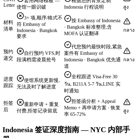
套用网络模板 —
根据您的背景定制
Letter
使馆一眼识破
Indonesia 行程说明
สูง
3+ 项,顺序/格式不
按 Embassy of Indonesia
材料
符 Embassy of
· Bangkok 标准整理,含
清单
กลาง
Indonesia · Bangkok
MOFA 认证翻译
要求
代您预约最快时段,紧急
预约
自行预约 VFS,时
案件有 Embassy of
递交
段满档需凌晨抢号
Indonesia · Bangkok 优先通
กลาง
道
全程跟进 Visa-Free 30
进度
使馆系统更新慢,
วัน, B211A 5-7 วัน,LINE 实
跟踪
无法及时了解进度
时通知
拒签函分析 + Appeal
拒签
重新申请 + 重复
Memo + 再申请方案 · 恢复
后
付费,拒签记录留底
สูง
率 65-72%
Indonesia 签证深度指南 — NYC 内部手