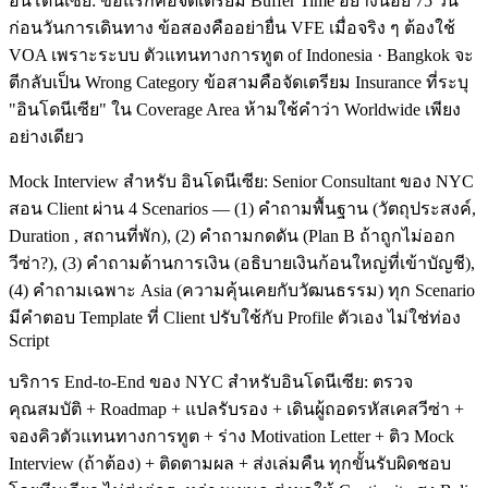
อินโดนีเซีย: ข้อแรกคือจัดเตรียม Buffer Time อย่างน้อย 75 วัน
ก่อนวันการเดินทาง ข้อสองคืออย่ายื่น VFE เมื่อจริง ๆ ต้องใช้
VOA เพราะระบบ ตัวแทนทางการทูต of Indonesia · Bangkok จะ
ตีกลับเป็น Wrong Category ข้อสามคือจัดเตรียม Insurance ที่ระบุ
"อินโดนีเซีย" ใน Coverage Area ห้ามใช้คำว่า Worldwide เพียง
อย่างเดียว
Mock Interview สำหรับ อินโดนีเซีย: Senior Consultant ของ NYC
สอน Client ผ่าน 4 Scenarios — (1) คำถามพื้นฐาน (วัตถุประสงค์,
Duration , สถานที่พัก), (2) คำถามกดดัน (Plan B ถ้าถูกไม่ออก
วีซ่า?), (3) คำถามด้านการเงิน (อธิบายเงินก้อนใหญ่ที่เข้าบัญชี),
(4) คำถามเฉพาะ Asia (ความคุ้นเคยกับวัฒนธรรม) ทุก Scenario
มีคำตอบ Template ที่ Client ปรับใช้กับ Profile ตัวเอง ไม่ใช่ท่อง
Script
บริการ End-to-End ของ NYC สำหรับอินโดนีเซีย: ตรวจ
คุณสมบัติ + Roadmap + แปลรับรอง + เดินผู้ถอดรหัสเคสวีซ่า +
จองคิวตัวแทนทางการทูต + ร่าง Motivation Letter + ติว Mock
Interview (ถ้าต้อง) + ติดตามผล + ส่งเล่มคืน ทุกขั้นรับผิดชอบ