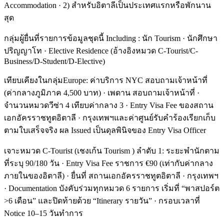
Accommodation · 2) สำหรับอิตาลีเป็นประเทศแรกหรือพักนาน
สุด
กลุ่มผู้ยื่นที่รายการข้อมูลชุดนี้ Including : นัก Tourism · นักศึกษา
ปริญญาโท · Elective Residence (อ้างอิงหมวด C-Tourist/C-
Business/D-Student/D-Elective)
เทียบเคียงในกลุ่มEurope: ค่าบริการ NYC สอบถามเจ้าหน้าที่
(ค่ากลางภูมิภาค 4,500 บาท) · เพดาน สอบถามเจ้าหน้าที่ ·
จำนวนหมวดวีซ่า 4 เทียบค่ากลาง 3 · Entry Visa Fee ของสถาน
เอกอัครราชทูตอิตาลี · กรุงเทพฯและค่าศูนย์รับคำร้องเรียกเก็บ
ตามใบเสร็จจริง ผล Issued เป็นดุลพินิจของ Entry Visa Officer
เจาะหมวด C-Tourist (เชงเก้น Tourism ) ลำดับ 1: ระยะพำนักตาม
ที่ระบุ 90/180 วัน · Entry Visa Fee ราชการ €90 (เท่ากับค่ากลาง
ภายในของอิตาลี) · ยื่นที่ สถานเอกอัครราชทูตอิตาลี · กรุงเทพฯ
· Documentation บังคับร่วมทุกหมวด 6 รายการ เริ่มที่ “พาสปอร์ต
>6 เดือน” และปิดท้ายด้วย “Itinerary รายวัน” · กรอบเวลาที่
Notice 10–15 วันทำการ