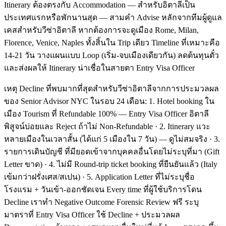
Itinerary ต้องตรงกับ Accommodation — สำหรับอิตาลีเป็น
ประเทศแรกหรือพักนานสุด — สามคำ Advise หลักจากทีมผู้ดูแล
เคสสำหรับวีซ่าอิตาลี หากต้องการจะดูเมือง Rome, Milan,
Florence, Venice, Naples ทั้งสิ้นใน Trip เดียว Timeline ที่เหมาะคือ
14-21 วัน วางแผนแบบ Loop (เริ่ม-จบเมืองเดียวกัน) ลดต้นทุนตั๋ว
และส่งผลให้ Itinerary น่าเชื่อในสายตา Entry Visa Officer
เหตุ Decline ที่พบมากที่สุดสำหรับวีซ่าอิตาลีจากการประมวลผล
ของ Senior Advisor NYC ในรอบ 24 เดือน: 1. Hotel booking ใน
เมือง Tourism ที่ Refundable 100% — Entry Visa Officer อิตาลี
พิสูจน์บ่อยและ Reject ถ้าไม่ Non-Refundable · 2. Itinerary แวะ
หลายเมืองในเวลาสั้น (ได้แก่ 5 เมืองใน 7 วัน) — ดูไม่สมจริง · 3.
รายการเดินบัญชี ที่มียอดเข้าจากบุคคลอื่นโดยไม่ระบุที่มา (Gift
Letter ขาด) · 4. ไม่มี Round-trip ticket booking ที่ยืนยันแล้ว (Italy
เข้มกว่าฝรั่งเศส/สเปน) · 5. Application Letter ที่ไม่ระบุชื่อ
โรงแรม + วันเข้า-ออกชัดเจน Every time ที่ผู้ใช้บริการโดน
Decline เราทำ Negative Outcome Forensic Review ฟรี ระบุ
มาตราที่ Entry Visa Officer ใช้ Decline + ประมวลผล