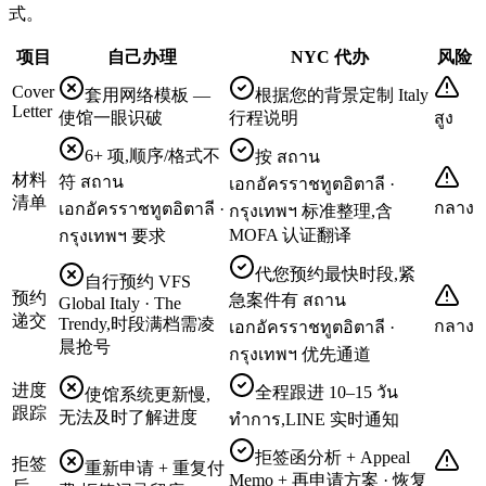
式。
项目
自己办理
NYC 代办
风险
Cover
套用网络模板 —
根据您的背景定制 Italy
Letter
使馆一眼识破
行程说明
สูง
6+ 项,顺序/格式不
按 สถาน
材料
符 สถาน
เอกอัครราชทูตอิตาลี ·
清单
กลาง
เอกอัครราชทูตอิตาลี ·
กรุงเทพฯ 标准整理,含
MOFA 认证翻译
กรุงเทพฯ 要求
代您预约最快时段,紧
自行预约 VFS
预约
急案件有 สถาน
Global Italy · The
递交
Trendy,时段满档需凌
กลาง
เอกอัครราชทูตอิตาลี ·
晨抢号
กรุงเทพฯ 优先通道
进度
全程跟进 10–15 วัน
使馆系统更新慢,
跟踪
无法及时了解进度
ทำการ,LINE 实时通知
拒签函分析 + Appeal
拒签
重新申请 + 重复付
Memo + 再申请方案 · 恢复