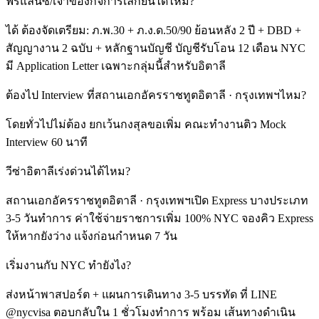
ฟรีแลนซ์/เจ้าของกิจการเล็กยื่นได้ไหม?
ได้ ต้องจัดเตรียม: ภ.พ.30 + ภ.ง.ด.50/90 ย้อนหลัง 2 ปี + DBD +
สัญญางาน 2 ฉบับ + หลักฐานบัญชี บัญชีรับโอน 12 เดือน NYC
มี Application Letter เฉพาะกลุ่มนี้สำหรับอิตาลี
ต้องไป Interview ที่สถานเอกอัครราชทูตอิตาลี · กรุงเทพฯไหม?
โดยทั่วไปไม่ต้อง ยกเว้นกงสุลขอเพิ่ม คณะทำงานติว Mock
Interview 60 นาที
วีซ่าอิตาลีเร่งด่วนได้ไหม?
สถานเอกอัครราชทูตอิตาลี · กรุงเทพฯเปิด Express บางประเภท
3-5 วันทำการ ค่าใช้จ่ายราชการเพิ่ม 100% NYC จองคิว Express
ให้หากยังว่าง แจ้งก่อนกำหนด 7 วัน
เริ่มงานกับ NYC ทำยังไง?
ส่งหน้าพาสปอร์ต + แผนการเดินทาง 3-5 บรรทัด ที่ LINE
@nycvisa ตอบกลับใน 1 ชั่วโมงทำการ พร้อม เส้นทางดำเนิน