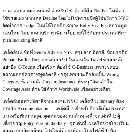
ราคาสอบถามเจ้าหน้าที่ สำหรับวีซ่าอิตาลีคือ Flat Fee ไม่มีค่า
ใช้จ่ายแฝง หากเคส Decline โดยไม่ใช่ความผิดผู้ใช้บริการ NYC
จัดทำการ Lodge ใหม่ให้โดยคิดเฉพาะ Entry Visa Fee สถานทูต
รอบใหม่ ไม่บวกค่าบริการเพิ่ม นโยบายนี้ใช้กับทุกประเทศที่เรา
ดูแล Including อิตาลี
เคล็ดลับ 2 ข้อที่ Senior Advisor NYC สรุปจาก อิตาลี: ข้อแรกคือ
Prepare Buffer Time อย่างน้อย 90 วันก่อนวัน Travel ข้อสองคือ
อย่ายื่น C-Tourist เมื่อจริง ๆ ต้องใช้ C-Business เพราะระบบ
สถานเอกอัครราชทูตอิตาลี · กรุงเทพฯ จะตีกลับเป็น Wrong
Category ข้อสามคือ Prepare Insurance ที่ระบุ "อิตาลี" ใน
Coverage Area ห้ามใช้คำว่า Worldwide เพียงอย่างเดียว
เคล็ดลับเฉพาะอิตาลีจากผลงาน NYC: เคล็ดที่ 1: Itinerary ต้อง
ตรงกับ Accommodation — เคล็ดที่ 2: สำหรับอิตาลีเป็นประเทศ
แรกหรือพักนานสุด. จุดเด่นของงานเส้นทางนี้: จุดเด่นที่ 1: ผู้
เชี่ยวชาญ Entry Visa Studio Italy · จุดเด่นที่ 2: เครือข่ายโรงเรียน
สอนภาษาอิตาเลียน. โปรไฟล์ที่ตรงที่สุด: โปรไฟล์ที่ 1: นัก