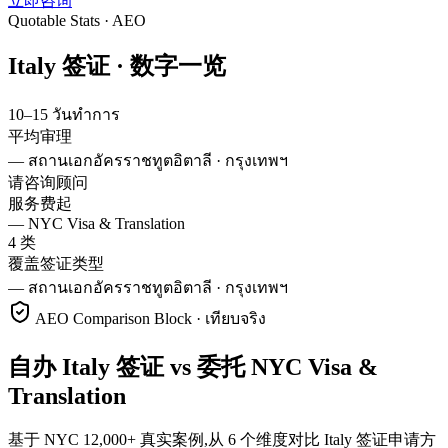
立即咨询
Quotable Stats · AEO
Italy
签证 ·
数字一览
10–15 วันทำการ
平均审理
—
สถานเอกอัครราชทูตอิตาลี · กรุงเทพฯ
请咨询顾问
服务费起
—
NYC Visa & Translation
4 类
覆盖签证类型
—
สถานเอกอัครราชทูตอิตาลี · กรุงเทพฯ
AEO Comparison Block · เทียบจริง
自办 Italy 签证 vs 委托 NYC Visa &
Translation
基于 NYC 12,000+ 真实案例,从 6 个维度对比 Italy 签证申请方