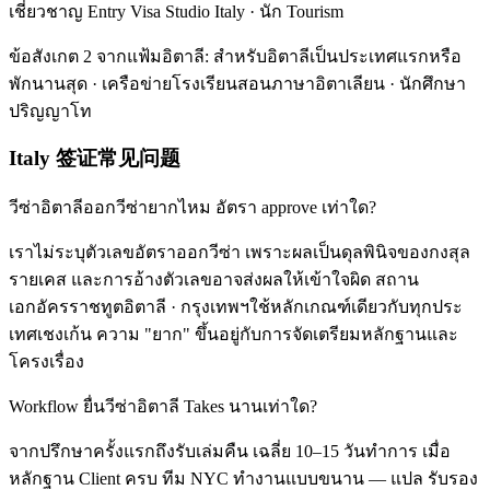
เชี่ยวชาญ Entry Visa Studio Italy · นัก Tourism
ข้อสังเกต 2 จากแฟ้มอิตาลี: สำหรับอิตาลีเป็นประเทศแรกหรือ
พักนานสุด · เครือข่ายโรงเรียนสอนภาษาอิตาเลียน · นักศึกษา
ปริญญาโท
Italy 签证常见问题
วีซ่าอิตาลีออกวีซ่ายากไหม อัตรา approve เท่าใด?
เราไม่ระบุตัวเลขอัตราออกวีซ่า เพราะผลเป็นดุลพินิจของกงสุล
รายเคส และการอ้างตัวเลขอาจส่งผลให้เข้าใจผิด สถาน
เอกอัครราชทูตอิตาลี · กรุงเทพฯใช้หลักเกณฑ์เดียวกับทุกประ
เทศเชงเก้น ความ "ยาก" ขึ้นอยู่กับการจัดเตรียมหลักฐานและ
โครงเรื่อง
Workflow ยื่นวีซ่าอิตาลี Takes นานเท่าใด?
จากปรึกษาครั้งแรกถึงรับเล่มคืน เฉลี่ย 10–15 วันทำการ เมื่อ
หลักฐาน Client ครบ ทีม NYC ทำงานแบบขนาน — แปล รับรอง