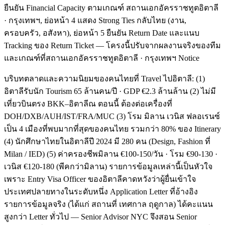
ยืนยัน Financial Capacity ตามเกณฑ์ สถานเอกอัครราชทูตอิตาลี
· กรุงเทพฯ, ย่อหน้า 4 แสดง Strong Ties กลับไทย (งาน,
ครอบครัว, อสังหา), ย่อหน้า 5 ยืนยัน Return Date และแนบ
Tracking ของ Return Ticket — โครงนี้ปรับจากผลงานจริงของทีม
และเกณฑ์ที่สถานเอกอัครราชทูตอิตาลี · กรุงเทพฯ Notice
บริบทตลาดและความนิยมของคนไทยที่ Travel ไปอิตาลี: (1)
อิตาลีรับนัก Tourism 65 ล้านคน/ปี · GDP €2.3 ล้านล้าน (2) ไม่มี
เที่ยวบินตรง BKK–อิตาลีณ ตอนนี้ ต้องต่อเครื่องที่
DOH/DXB/AUH/IST/FRA/MUC (3) โรม มิลาน เวนิส ฟลอเรนซ์
เป็น 4 เมืองที่พบมากที่สุดของคนไทย รวมกว่า 80% ของ Itinerary
(4) นักศึกษาไทยในอิตาลีปี 2024 มี 280 คน (Design, Fashion ที่
Milan / IED) (5) ค่าครองชีพมิลาน €100-150/วัน · โรม €90-130 ·
เวนิส €120-180 (พีคกว่ามิลาน) รายการข้อมูลเหล่านี้เป็นหัวใจ
เพราะ Entry Visa Officer ของอิตาลีคาดหวังว่าผู้ยื่นเข้าใจ
ประเทศปลายทางในระดับหนึ่ง Application Letter ที่อ้างอิง
รายการข้อมูลจริง (ได้แก่ สถานที่ เทศกาล ฤดูกาล) ได้คะแนน
สูงกว่า Letter ทั่วไป — Senior Advisor NYC จึงสอน Senior