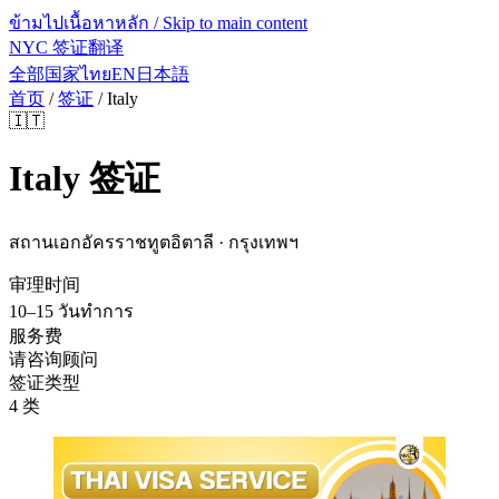
ข้ามไปเนื้อหาหลัก / Skip to main content
NYC 签证翻译
全部国家
ไทย
EN
日本語
首页
/
签证
/
Italy
🇮🇹
Italy
签证
สถานเอกอัครราชทูตอิตาลี · กรุงเทพฯ
审理时间
10–15 วันทำการ
服务费
请咨询顾问
签证类型
4 类