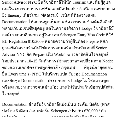
Senior Advisor NYC ยื่นวีซ่าอิตาลีให้นัก Tourism และทีมผู้ดูแล
เคสในวงการอาหาร แฟชั่น และศิลปะอย่างต่อเนื่อง เฉพาะอย่าง
ยิ่ง Itinerary เที่ยวโรม–ฟลอเรนซ์–เวนิส ที่ต้องวางแผน
Documentation ให้สถานทูตเห็นภาพชัด ภาพรวมข้างต้นคือสิ่งที่
หลายเว็บเอเจนซีหยุดอยู่ แต่ในความจริงการ Lodge วีซ่าอิตาลีมี
องค์ประกอบอีกมาก อยู่ในกรอบ Schengen Entry Visa Code ที่ใช้
EU Regulation 810/2009 หมายความว่าผู้ยื่นต้อง Prepare หลัก
ฐานเชิงโครงสร้างไม่ใช่แค่กรอกฟอร์ม สำหรับเคสที่ Senior
Advisor NYC จัด Prepare เต็ม Workflow เวลาตัดสินใจกลยุทธ์
โดยประมาณ 10–15 วันทำการ (ช่วงเวลาอาจเปลี่ยนตาม Notice
ของสถานเอกอัครราชทูตอิตาลี · กรุงเทพฯ — พิสูจน์ล่าสุดก่อน
ยื่น Every time ) · NYC ให้บริการแปล รับรอง Documentation
และจัดชุด Documentation ประกอบการ Lodge ไม่ใช่สถานทูต
หรือหน่วยงานตรวจคนเข้าเมือง และไม่รับประกันข้อสรุปตัดสิน
ใจกลยุทธ์
Documentation สำหรับวีซ่าอิตาลีแบ่งเป็น 2 ระดับ: บังคับ (พาส
ปอร์ต >6 เดือน / แบบฟอร์ม Schengen / ประกัน €30,000 / ตั๋ว