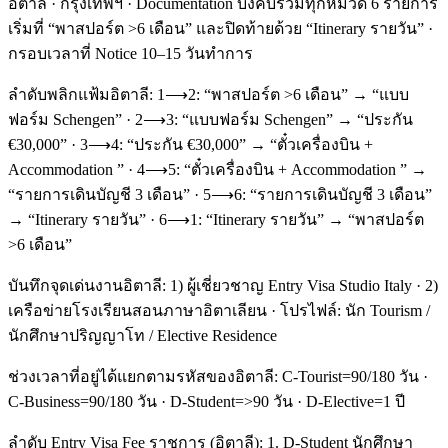
อิตาลี · กรุงเทพฯ · Documentation บังคับร่วมทุกหมวด 6 รายการ
เริ่มที่ “พาสปอร์ต >6 เดือน” และปิดท้ายด้วย “Itinerary รายวัน” ·
กรอบเวลาที่ Notice 10–15 วันทำการ
ลำดับพลิกแฟ้มอิตาลี: 1⟶2: “พาสปอร์ต >6 เดือน” → “แบบ
ฟอร์ม Schengen” · 2⟶3: “แบบฟอร์ม Schengen” → “ประกัน
€30,000” · 3⟶4: “ประกัน €30,000” → “ตั๋วเครื่องบิน +
Accommodation ” · 4⟶5: “ตั๋วเครื่องบิน + Accommodation ” →
“รายการเดินบัญชี 3 เดือน” · 5⟶6: “รายการเดินบัญชี 3 เดือน”
→ “Itinerary รายวัน” · 6⟶1: “Itinerary รายวัน” → “พาสปอร์ต
>6 เดือน”
บันทึกจุดเด่นงานอิตาลี: 1) ผู้เชี่ยวชาญ Entry Visa Studio Italy · 2)
เครือข่ายโรงเรียนสอนภาษาอิตาเลียน · โปรไฟล์: นัก Tourism /
นักศึกษาปริญญาโท / Elective Residence
ช่วงเวลาที่อยู่ได้แยกตามรหัสของอิตาลี: C-Tourist=90/180 วัน ·
C-Business=90/180 วัน · D-Student=>90 วัน · D-Elective=1 ปี
ลำดับ Entry Visa Fee ราชการ (อิตาลี): 1. D-Student นักศึกษา