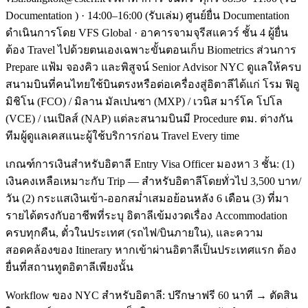
Documentation ) · 14:00–16:00 (รับเล่ม) ศูนย์ยื่น Documentation
ดำเนินการโดย VFS Global · อาคารจามจุรีสแควร์ ชั้น 4 ผู้ยื่น
ต้อง Travel ไปด้วยตนเองเฉพาะขั้นตอนเก็บ Biometrics ส่วนการ
Prepare แฟ้ม จองคิว และพิสูจน์ Senior Advisor NYC ดูแลให้ครบ
สนามบินที่คนไทยใช้บินตรงหรือต่อเครื่องสู่อิตาลีได้แก่ โรม ฟิอู
มิชิโน (FCO) / มิลาน มัลเปนซา (MXP) / เวนิส มาร์โค โปโล
(VCE) / เนเปิลส์ (NAP) แต่ละสนามบินมี Procedure ตม. ต่างกัน
ทีมผู้ดูแลเคสแนะผู้ใช้บริการก่อน Travel Every time
เกณฑ์การเงินสำหรับอิตาลี Entry Visa Officer มองหา 3 ชั้น: (1)
เงินคงเหลือเหมาะกับ Trip — สำหรับอิตาลีโดยทั่วไป 3,500 บาท/
วัน (2) กระแสเงินเข้า-ออกสม่ำเสมอย้อนหลัง 6 เดือน (3) ที่มา
รายได้ตรงกับอาชีพที่ระบุ อิตาลีเข้มงวดเรื่อง Accommodation
ครบทุกคืน, ตั๋วในประเทศ (รถไฟ/บินภายใน), และความ
สอดคล้องของ Itinerary หากเข้าผ่านอิตาลีเป็นประเทศแรก ต้อง
ยื่นที่สถานทูตอิตาลีเพียงนั้น
Workflow ของ NYC สำหรับอิตาลี: ปรึกษาฟรี 60 นาที → ตัดสิน