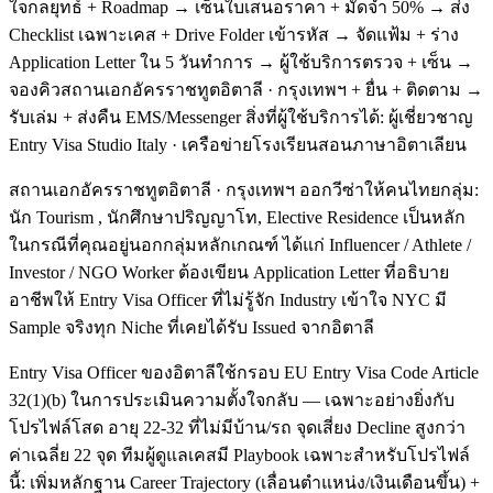
ใจกลยุทธ์ + Roadmap → เซ็นใบเสนอราคา + มัดจำ 50% → ส่ง
Checklist เฉพาะเคส + Drive Folder เข้ารหัส → จัดแฟ้ม + ร่าง
Application Letter ใน 5 วันทำการ → ผู้ใช้บริการตรวจ + เซ็น →
จองคิวสถานเอกอัครราชทูตอิตาลี · กรุงเทพฯ + ยื่น + ติดตาม →
รับเล่ม + ส่งคืน EMS/Messenger สิ่งที่ผู้ใช้บริการได้: ผู้เชี่ยวชาญ
Entry Visa Studio Italy · เครือข่ายโรงเรียนสอนภาษาอิตาเลียน
สถานเอกอัครราชทูตอิตาลี · กรุงเทพฯ ออกวีซ่าให้คนไทยกลุ่ม:
นัก Tourism , นักศึกษาปริญญาโท, Elective Residence เป็นหลัก
ในกรณีที่คุณอยู่นอกกลุ่มหลักเกณฑ์ ได้แก่ Influencer / Athlete /
Investor / NGO Worker ต้องเขียน Application Letter ที่อธิบาย
อาชีพให้ Entry Visa Officer ที่ไม่รู้จัก Industry เข้าใจ NYC มี
Sample จริงทุก Niche ที่เคยได้รับ Issued จากอิตาลี
Entry Visa Officer ของอิตาลีใช้กรอบ EU Entry Visa Code Article
32(1)(b) ในการประเมินความตั้งใจกลับ — เฉพาะอย่างยิ่งกับ
โปรไฟล์โสด อายุ 22-32 ที่ไม่มีบ้าน/รถ จุดเสี่ยง Decline สูงกว่า
ค่าเฉลี่ย 22 จุด ทีมผู้ดูแลเคสมี Playbook เฉพาะสำหรับโปรไฟล์
นี้: เพิ่มหลักฐาน Career Trajectory (เลื่อนตำแหน่ง/เงินเดือนขึ้น) +