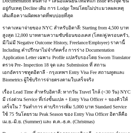
Documentation ต้นทาง + เสนอแผนยื่นใหม่ที่แก้ Issue ตรงจุด ขึ้น
อยู่กับเหตุ Decline เดิม การ Lodge ใหม่โดยไม่ประมวลผลเหตุ
เดิมคือความผิดพลาดที่พบบ่อยที่สุด
ราคาเหมาจ่ายของ NYC สำหรับอิตาลี: Starting from 4,500 บาท
สูงสุด 12,000 บาทตามความซับซ้อนของเคส (โสด/คู่/ครอบครัว,
มี/ไม่มี Negative Outcome History, Freelance/Employee) ราคานี้
Including คำปรึกษาไม่จำกัดครั้ง การร่าง Documentation
Application Letter เฉพาะ Profile แปลรับรองโดย Sworn Translator
ตรวจ Pre- Inspection 18 จุด และ Submission ที่ สถาน
เอกอัครราชทูตอิตาลี · กรุงเทพฯ Entry Visa Fee สถานทูตและ
Biometrics ผู้ใช้บริการจ่ายตรงตามใบเสร็จจริง
เรื่อง Lead Time สำหรับอิตาลี: หากวัน Travel ใกล้ (<30 วัน) NYC
มี เร่งด่วน Service ที่เร่งขั้นแปล + Entry Visa Officer + จองคิวให้
เสร็จใน 7 วันทำการ ค่าบริการเพิ่ม 5,000 บาท Standard Service
ใช้ 75 วันโดยรวม Peak Season ของ Entry Visa Officer อิตาลีคือ
เม.ย.-มิ.ย. (Summer) และ ต.ค.-ธ.ค. (Christmas)