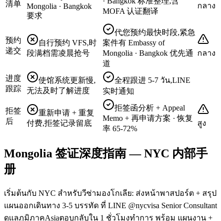
· Bangkok 标准整理,含
清单
กลาง
Mongolia · Bangkok
MOFA 认证翻译
要求
代您预约最快时段,紧急
预约
自行预约 VFS,时
案件有 Embassy of
递交
段满档需凌晨抢号
Mongolia · Bangkok 优先通
กลาง
道
进度
使馆系统更新慢,
全程跟进 5-7 วัน,LINE
跟踪
无法及时了解进度
实时通知
拒签函分析 + Appeal
拒签
重新申请 + 重复
Memo + 再申请方案 · 恢复
后
付费,拒签记录留底
สูง
率 65-72%
Mongolia 签证深度指南 — NYC 内部手
册
เริ่มต้นกับ NYC สำหรับวีซ่ามองโกเลีย: ส่งหน้าพาสปอร์ต + สรุป
แผนออกเดินทาง 3-5 บรรทัด ที่ LINE @nycvisa Senior Consultant
ดูแลภูมิภาคAsiaตอบกลับใน 1 ชั่วโมงทำการ พร้อม แผนงาน +