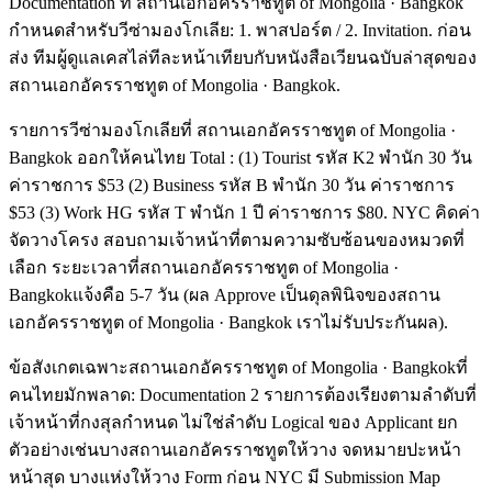
Documentation ที่ สถานเอกอัครราชทูต of Mongolia · Bangkok
กำหนดสำหรับวีซ่ามองโกเลีย: 1. พาสปอร์ต / 2. Invitation. ก่อน
ส่ง ทีมผู้ดูแลเคสไล่ทีละหน้าเทียบกับหนังสือเวียนฉบับล่าสุดของ
สถานเอกอัครราชทูต of Mongolia · Bangkok.
รายการวีซ่ามองโกเลียที่ สถานเอกอัครราชทูต of Mongolia ·
Bangkok ออกให้คนไทย Total : (1) Tourist รหัส K2 พำนัก 30 วัน
ค่าราชการ $53 (2) Business รหัส B พำนัก 30 วัน ค่าราชการ
$53 (3) Work HG รหัส T พำนัก 1 ปี ค่าราชการ $80. NYC คิดค่า
จัดวางโครง สอบถามเจ้าหน้าที่ตามความซับซ้อนของหมวดที่
เลือก ระยะเวลาที่สถานเอกอัครราชทูต of Mongolia ·
Bangkokแจ้งคือ 5-7 วัน (ผล Approve เป็นดุลพินิจของสถาน
เอกอัครราชทูต of Mongolia · Bangkok เราไม่รับประกันผล).
ข้อสังเกตเฉพาะสถานเอกอัครราชทูต of Mongolia · Bangkokที่
คนไทยมักพลาด: Documentation 2 รายการต้องเรียงตามลำดับที่
เจ้าหน้าที่กงสุลกำหนด ไม่ใช่ลำดับ Logical ของ Applicant ยก
ตัวอย่างเช่นบางสถานเอกอัครราชทูตให้วาง จดหมายปะหน้า
หน้าสุด บางแห่งให้วาง Form ก่อน NYC มี Submission Map