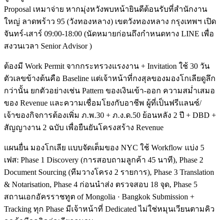
Proposal เหมาจ่าย หากมุ่งหวังพบหน้ายินดีต้อนรับที่สำนักงาน
ใหญ่ ลาดพร้าว 95 (วังทองหลาง) เขตวังทองหลาง กรุงเทพฯ เปิด
จันทร์-เสาร์ 09:00-18:00 (นัดหมายก่อนถึงกำหนดทาง LINE เพื่อ
สงวนเวลา Senior Advisor )
ต้องมี Work Permit จากกระทรวงแรงงาน + Invitation ใช้ 30 วัน
ตัวเลขข้างต้นคือ Baseline แต่เจ้าหน้าที่กงสุลของมองโกเลียดูลึก
กว่านั้น ยกตัวอย่างเช่น Pattern ของเงินเข้า-ออก ความสม่ำเสมอ
ของ Revenue และความเชื่อมโยงกับอาชีพ ผู้ที่เป็นฟรีแลนซ์/
เจ้าของกิจการต้องเพิ่ม ภ.พ.30 + ภ.ง.ด.50 ย้อนหลัง 2 ปี + DBD +
สัญญางาน 2 ฉบับ เพื่อยืนยันโครงสร้าง Revenue
แผนยื่น มองโกเลีย แบบจัดเต็มของ NYC ใช้ Workflow แบ่ง 5
เฟส: Phase 1 Discovery (การสอบถามลูกค้า 45 นาที), Phase 2
Document Sourcing (ทีมวางโครง 2 รายการ), Phase 3 Translation
& Notarisation, Phase 4 ก่อนนำส่ง ตรวจสอบ 18 จุด, Phase 5
สถานเอกอัครราชทูต of Mongolia · Bangkok Submission +
Tracking ทุก Phase มีเจ้าหน้าที่ Dedicated ไม่ใช่หมุนเวียนตามคิว