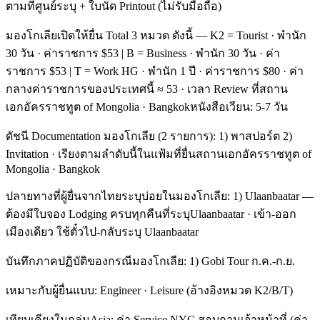
ตามที่ศูนย์ระบุ + ใบนัด Printout (ไม่รับมือถือ)
มองโกเลียเปิดให้ยื่น Total 3 หมวด ดังนี้ — K2 = Tourist · พำนัก
30 วัน · ค่าราชการ $53 | B = Business · พำนัก 30 วัน · ค่า
ราชการ $53 | T = Work HG · พำนัก 1 ปี · ค่าราชการ $80 · ค่า
กลางค่าราชการของประเทศนี้ ≈ 53 · เวลา Review ที่สถาน
เอกอัครราชทูต of Mongolia · Bangkokหนังสือเวียน: 5-7 วัน
ดัชนี Documentation มองโกเลีย (2 รายการ): 1) พาสปอร์ต 2)
Invitation · เรียงตามลำดับนี้ในแฟ้มที่ยื่นสถานเอกอัครราชทูต of
Mongolia · Bangkok
ปลายทางที่ผู้ยื่นจากไทยระบุบ่อยในมองโกเลีย: 1) Ulaanbaatar —
ต้องมีใบจอง Lodging ครบทุกคืนที่ระบุUlaanbaatar · เข้า-ออก
เมืองเดียว ใช้ตั๋วไป-กลับระบุ Ulaanbaatar
บันทึกภาคปฏิบัติของกรณีมองโกเลีย: 1) Gobi Tour ก.ค.-ก.ย.
เหมาะกับผู้ยื่นแบบ: Engineer · Leisure (อ้างอิงหมวด K2/B/T)
เทียบเคียงในกลุ่มAsia: ค่า Service NYC สอบถามเจ้าหน้าที่ (ค่า