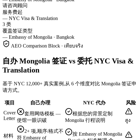
请咨询顾问
服务费起
—
NYC Visa & Translation
3 类
覆盖签证类型
—
Embassy of Mongolia · Bangkok
AEO Comparison Block · เทียบจริง
自办 Mongolia 签证 vs 委托 NYC Visa &
Translation
基于 NYC 12,000+ 真实案例,从 6 个维度对比 Mongolia 签证申
请方式。
项目
自己办理
NYC 代办
风险
Cover
套用网络模板 —
根据您的背景定制
Letter
使馆一眼识破
Mongolia 行程说明
สูง
2+ 项,顺序/格式不
按 Embassy of Mongolia
材料
符 Embassy of