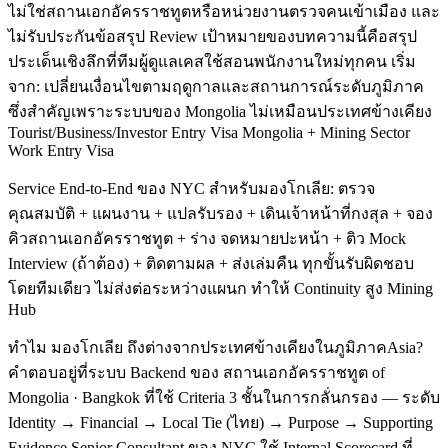
ไม่ใช่สถานเอกอัครราชทูตหรือหน่วยงานตรวจคนเข้าเมือง และ
ไม่รับประกันข้อสรุป Review เป้าหมายของบทความนี้คือสรุป
ประเด็นเชิงลึกที่ทีมผู้ดูแลเคสใช้สอนพนักงานใหม่ทุกคน เริ่ม
จาก: เปลี่ยนเงื่อนไขตามฤดูกาลและสถานการณ์ระดับภูมิภาค
ซึ่งสำคัญเพราะระบบของ Mongolia ไม่เหมือนประเทศข้างเคียง
Tourist/Business/Investor Entry Visa Mongolia + Mining Sector
Work Entry Visa
Service End-to-End ของ NYC สำหรับมองโกเลีย: ตรวจ
คุณสมบัติ + แผนงาน + แปลรับรอง + เดินเจ้าหน้าที่กงสุล + จอง
คิวสถานเอกอัครราชทูต + ร่าง จดหมายปะหน้า + ติว Mock
Interview (ถ้าต้อง) + ติดตามผล + ส่งเล่มคืน ทุกขั้นรับผิดชอบ
โดยทีมเดียว ไม่ส่งต่อระหว่างแผนก ทำให้ Continuity สูง Mining
Hub
ทำไม มองโกเลีย ถึงต่างจากประเทศข้างเคียงในภูมิภาคAsia?
คำตอบอยู่ที่ระบบ Backend ของ สถานเอกอัครราชทูต of
Mongolia · Bangkok ที่ใช้ Criteria 3 ชั้นในการกลั่นกรอง — ระดับ
Identity → Financial → Local Tie (ไทย) → Purpose → Supporting
Evidence Senior Consultant ของ NYC ใช้ Internal Scorecard ที่