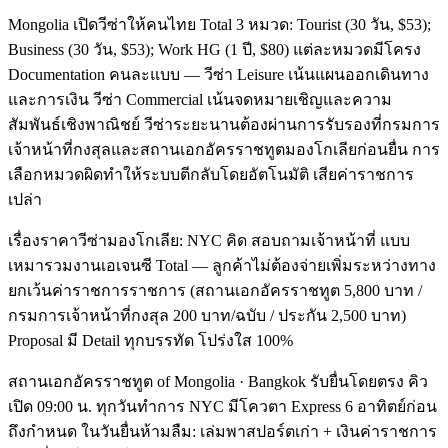
Mongolia เปิดวีซ่าให้คนไทย Total 3 หมวด: Tourist (30 วัน, $53);
Business (30 วัน, $53); Work HG (1 ปี, $80) แต่ละหมวดมีโครง
Documentation คนละแบบ — วีซ่า Leisure เน้นแผนออกเดินทาง
และการเงิน วีซ่า Commercial เน้นจดหมายเชิญและความ
สัมพันธ์เชิงพาณิชย์ วีซ่าระยะนานต้องผ่านการรับรองที่กรมการ
เจ้าหน้าที่กงสุลและสถานเอกอัครราชทูตมองโกเลียก่อนยื่น การ
เลือกหมวดผิดทำให้ระบบตีกลับโดยอัตโนมัติ เสียค่าราชการ
เปล่า
เรื่องราคาวีซ่ามองโกเลีย: NYC คิด สอบถามเจ้าหน้าที่ แบบ
เหมารวมงานเอเจนซี Total — ลูกค้าไม่ต้องจ่ายเพิ่มระหว่างทาง
ยกเว้นค่าราชการราชการ (สถานเอกอัครราชทูต 5,800 บาท /
กรมการเจ้าหน้าที่กงสุล 200 บาท/ฉบับ / ประกัน 2,500 บาท)
Proposal มี Detail ทุกบรรทัด โปร่งใส 100%
สถานเอกอัครราชทูต of Mongolia · Bangkok รับยื่นโดยตรง คิว
เปิด 09:00 น. ทุกวันทำการ NYC มีโควตา Express 6 อาทิตย์ก่อน
ถึงกำหนด ในวันยื่นห้ามลืม: เล่มพาสปอร์ตเก่า + เงินค่าราชการ