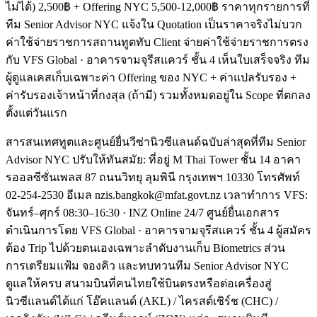
ไม่ได้) 2,500฿ + Offering NYC 5,500-12,000฿ ราคาทุกรายการที่
ทีม Senior Advisor NYC แจ้งใน Quotation เป็นราคาจริงไม่บวก
ค่าใช้จ่ายราชการสถานทูตทับ Client จ่ายค่าใช้จ่ายราชการตรง
กับ VFS Global · อาคารจามจุรีสแควร์ ชั้น 4 เห็นใบเสร็จจริง ทีม
ผู้ดูแลเคสเก็บเฉพาะค่า Offering ของ NYC + ค่าแปลรับรอง +
ค่ารับรองเจ้าหน้าที่กงสุล (ถ้ามี) รวมทั้งหมดอยู่ใน Scope ที่ตกลง
ตั้งแต่วันแรก
สารสนเทศทูตและศูนย์ยื่นวีซ่านิวซีแลนด์ฉบับล่าสุดที่ทีม Senior
Advisor NYC ปรับให้ทันสมัย: ที่อยู่ M Thai Tower ชั้น 14 อาคา
รออลซีซั่นเพลส 87 ถนนวิทยุ ลุมพินี กรุงเทพฯ 10330 โทรศัพท์
02-254-2530 อีเมล nzis.bangkok@mfat.govt.nz เวลาทำการ VFS:
จันทร์–ศุกร์ 08:30–16:30 · INZ Online 24/7 ศูนย์ยื่นเอกสาร
ดำเนินการโดย VFS Global · อาคารจามจุรีสแควร์ ชั้น 4 ผู้สมัคร
ต้อง Trip ไปด้วยตนเองเฉพาะลำดับงานเก็บ Biometrics ส่วน
การเตรียมแฟ้ม จองคิว และทบทวนทีม Senior Advisor NYC
ดูแลให้ครบ สนามบินที่คนไทยใช้บินตรงหรือต่อเครื่องสู่
นิวซีแลนด์ได้แก่ โอ๊คแลนด์ (AKL) / ไครสต์เชิร์ช (CHC) /