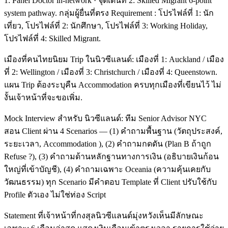
1: Panel Doctor in-network · จุดเด่นที่ 2: Skilled Migrant 6-point
system pathway. กลุ่มผู้ยื่นที่ตรง Requirement : โปรไฟล์ที่ 1: นัก
เที่ยว, โปรไฟล์ที่ 2: นักศึกษา, โปรไฟล์ที่ 3: Working Holiday,
โปรไฟล์ที่ 4: Skilled Migrant.
เมืองที่คนไทยนิยม Trip ในนิวซีแลนด์: เมืองที่ 1: Auckland / เมือง
ที่ 2: Wellington / เมืองที่ 3: Christchurch / เมืองที่ 4: Queenstown.
แผน Trip ต้องระบุคืน Accommodation ครบทุกเมืองที่เขียนไว้ ไม่
งั้นเจ้าหน้าที่จะขอเพิ่ม.
Mock Interview สำหรับ นิวซีแลนด์: ทีม Senior Advisor NYC
สอน Client ผ่าน 4 Scenarios — (1) คำถามพื้นฐาน (วัตถุประสงค์,
ระยะเวลา, Accommodation ), (2) คำถามกดดัน (Plan B ถ้าถูก
Refuse ?), (3) คำถามด้านหลักฐานทางการเงิน (อธิบายเงินก้อน
ใหญ่ที่เข้าบัญชี), (4) คำถามเฉพาะ Oceania (ความคุ้นเคยกับ
วัฒนธรรม) ทุก Scenario มีคำตอบ Template ที่ Client ปรับใช้กับ
Profile ตัวเอง ไม่ใช่ท่อง Script
Statement ที่เจ้าหน้าที่กงสุลนิวซีแลนด์มุ่งหวังเห็นมีลักษณะ