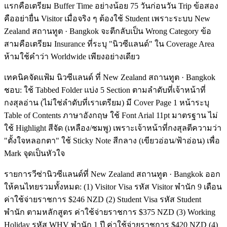
แรกคือเตรียม Buffer Time อย่างน้อย 75 วันก่อนวัน Trip ข้อสอง
คืออย่ายื่น Visitor เมื่อจริง ๆ ต้องใช้ Student เพราะระบบ New
Zealand สถานทูต · Bangkok จะตีกลับเป็น Wrong Category ข้อ
สามคือเตรียม Insurance ที่ระบุ "นิวซีแลนด์" ใน Coverage Area
ห้ามใช้คำว่า Worldwide เพียงอย่างเดียว
เทคนิคจัดแฟ้ม นิวซีแลนด์ ที่ New Zealand สถานทูต · Bangkok
ชอบ: ใช้ Tabbed Folder แบ่ง 5 Section ตามลำดับที่เจ้าหน้าที่
กงสุลอ่าน (ไม่ใช่ลำดับที่เราเตรียม) มี Cover Page 1 หน้าระบุ
Table of Contents ภาษาอังกฤษ ใช้ Font Arial 11pt มาตรฐาน ไม่
ใช้ Highlight สีจัด (เหลือง/ชมพู) เพราะเจ้าหน้าที่กงสุลตีความว่า
"ตั้งใจหลอกตา" ใช้ Sticky Note สีกลาง (เขียวอ่อน/ฟ้าอ่อน) เพื่อ
Mark จุดเป็นหัวใจ
รายการวีซ่านิวซีแลนด์ที่ New Zealand สถานทูต · Bangkok ออก
ให้คนไทยรวมทั้งหมด: (1) Visitor Visa รหัส Visitor พำนัก 9 เดือน
ค่าใช้จ่ายราชการ $246 NZD (2) Student Visa รหัส Student
พำนัก ตามหลักสูตร ค่าใช้จ่ายราชการ $375 NZD (3) Working
Holiday รหัส WHV พำนัก 1 ปี ค่าใช้จ่ายราชการ $420 NZD (4)