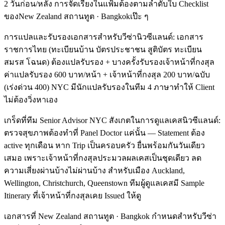
2 วันก่อน/หลัง การจัดเรียงในแฟ้มต้องตามลำดับใบ Checklist
ของNew Zealand สถานทูต · Bangkokเป๊ะ ๆ
การแปลและรับรองเอกสารสำหรับวีซ่านิวซีแลนด์: เอกสาร
ราชการไทย (ทะเบียนบ้าน บัตรประชาชน สูติบัตร ทะเบียน
สมรส โฉนด) ต้องแปลรับรอง + บางครั้งรับรองเจ้าหน้าที่กงสุล
ค่าแปลรับรอง 600 บาท/หน้า + เจ้าหน้าที่กงสุล 200 บาท/ฉบับ
(เร่งด่วน 400) NYC มีนักแปลรับรองในทีม 4 ภาษาทำให้ Client
ไม่ต้องวิ่งหาเอง
เกร็ดที่ทีม Senior Advisor NYC สังเกตในการดูแลเคสนิวซีแลนด์:
ตรวจสุขภาพต้องทำที่ Panel Doctor แค่นั้น — Statement ต้อง
active ทุกเดือน หาก Trip เป็นครอบครัว ยื่นพร้อมกันวันเดียว
เสมอ เพราะเจ้าหน้าที่กงสุลประมวลผลเคสเป็นชุดเดียว ลด
ความเสี่ยงผ่านบ้างไม่ผ่านบ้าง สำหรับเมือง Auckland,
Wellington, Christchurch, Queenstown ทีมผู้ดูแลเคสมี Sample
Itinerary ที่เจ้าหน้าที่กงสุลเคย Issued ให้ดู
เอกสารที่ New Zealand สถานทูต · Bangkok กำหนดสำหรับวีซ่า