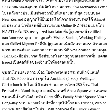
ที่ทีม Senior Advisor NYC ใช้ภายในจริง ครบทุกด้านตั้งแต่การ
ประมวลผลเคสคุณสมบัติ จัดโครงเอกสาร ร่าง Motivation Letter
ไปจนถึงการประเมินช่วงเวลายื่นที่เหมาะสมที่สุด ระบบของ
New Zealand อนุญาตให้ยื่นออนไลน์จากต่างประเทศได้ Almost
all ประเภท นิวซีแลนด์ยื่นผ่านระบบ Online INZ พร้อมแปลโดย
NAATI หรือ NZ-recognized translator ทีมผู้ดูแลเคสมี certified
translator ครบทุกภาษา ดูแลทั้ง Visitor, Student, Working Holiday
และ Skilled Migrant สิ่งที่ทีมผู้ดูแลเคสเน้นคือความครบถ้วนและ
ความสอดคล้องของเอกสารตามเกณฑ์ที่New Zealand สถานทูต
· Bangkokข้อประกาศ ซึ่งช่วยลดโอกาสถูกขอเอกสารเพิ่ม แต่ผล
Issued เป็นดุลพินิจของเจ้าหน้าที่กงสุลแค่นั้น
ชุมชนไทยและความเชื่อมโยงทางวัฒนธรรมกับนิวซีแลนด์:
Thai-NZ 9,500 คน กระจุกใน Auckland (5,800), Wellington,
Christchurch วัดไทยมี 5 แห่ง ร้านอาหารไทย 280 ร้าน Thai
Festival Auckland จัดทุกปลายมีนาคมที่ Aotea Square สารสนเทศ
ชุมชนนี้เป็นหัวใจสำหรับ Client ที่ยื่น Family Visit / Spouse Visa /
Long-stay Visa เพราะเจ้าหน้าที่กงสุลให้น้ำหนัก Existing Web of
contacts ของผู้สมัครในประเทศปลายทาง ทีม Senior Advisor