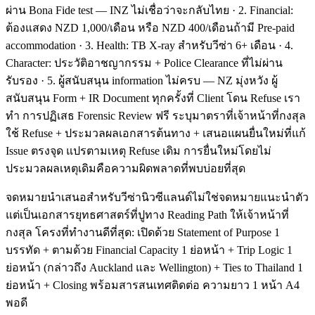
ผ่าน Bona Fide test — INZ ไม่เชื่อว่าจะกลับไทย · 2. Financial:
ต้องแสดง NZD 1,000/เดือน หรือ NZD 400/เดือนถ้ามี Pre-paid
accommodation · 3. Health: TB X-ray สำหรับวีซ่า 6+ เดือน · 4.
Character: ประวัติอาชญากรรม + Police Clearance ที่ไม่ผ่าน
รับรอง · 5. ผู้สนับสนุน information ไม่ครบ — NZ มุ่งหวัง ผู้
สนับสนุน Form + IR Document ทุกครั้งที่ Client โดน Refuse เรา
ทำ การปฏิเสธ Forensic Review ฟรี ระบุมาตราที่เจ้าหน้าที่กงสุล
ใช้ Refuse + ประมวลผลเอกสารต้นทาง + เสนอแผนยื่นใหม่ที่แก้
Issue ตรงจุด แปรตามเหตุ Refuse เดิม การยื่นใหม่โดยไม่
ประมวลผลเหตุเดิมคือความผิดพลาดที่พบบ่อยที่สุด
จดหมายนำเสนอสำหรับวีซ่านิวซีแลนด์ไม่ใช่จดหมายแนะนำตัว
แต่เป็นเอกสารยุทธศาสตร์ที่ปูทาง Reading Path ให้เจ้าหน้าที่
กงสุล โครงที่ทำงานดีที่สุด: เปิดด้วย Statement of Purpose 1
บรรทัด + ตามด้วย Financial Capacity 1 ย่อหน้า + Trip Logic 1
ย่อหน้า (กล่าวถึง Auckland และ Wellington) + Ties to Thailand 1
ย่อหน้า + Closing พร้อมสารสนเทศติดต่อ ความยาว 1 หน้า A4
พอดี