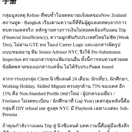
手册
กลุ่มมูลเหตุ Refuse ที่พบซ้ำในจดหมายแจ้งผลของNew Zealand
สถานทูต · Bangkok เรียงตามความถี่ที่ทีมผู้ดูแลเคสพบจากการ
ทบทวนเคสจริง: หลักฐานทางการเงินไม่สอดคล้องกับแผน Trip
(Financial Insufficiency), ความผูกพันกับประเทศไทยไม่ชัด (Weak
Ties), ไม่ผ่าน GTE test ในแง่ Career Logic และเอกสารผิดรูป
แบบ/หมดอายุ ทีม Senior Advisor NYC จึงใช้ Pre-Submission
Inspection ตรวจเอกสารทุกแฟ้มก่อนยื่น ทั้งนี้การทบทวนช่วยลด
ข้อผิดพลาดของเอกสารแค่นั้น ไม่ได้รับประกันผล Issued
จากการแบ่งกลุ่ม Client นิวซีแลนด์ 24 เดือน: นักเที่ยว, นักศึกษา,
Working Holiday, Skilled Migrant ครบทุกด้าน 75% ของเคส อีก
15% คือ Non-Standard Profile (หย่าใหม่ / ผู้ปกครองเดี่ยว /
Freelance ไม่จดทะเบียน / นักศึกษาที่ Gap Year) เคสกลุ่มหลังนี้คือ
กลุ่มที่ DIY refusal rate สูงสุด NYC มี Playbook เฉพาะแต่ละ Sub-
Persona
ถ้าคุณกำลังวางแผน Trip สู่ นิวซีแลนด์ บทความนี้คือคู่มือเชิงลึก