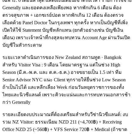
เฉพาะ: 6 เดือนล่าสุด แสดงเงินเดือนเข้าตรงเวลา รายการใช้จ่าย
Generally และยอดคงเหลือเพียงพอ หากพักเกิน 6 เดือน ต้อง
ตรวจสุขภาพ + เอกซเรย์ปอด หากพักเกิน 12 เดือน ต้องตรวจ
เลือดด้วย Panel Doctor ในกรุงเทพฯ ทุกครั้ง หากเป็นบัญชีที่เพิ่ง
เปิดให้ใช้ Statement บัญชีหลักแทน (ยกตัวอย่างเช่น บัญชีเงิน
เดือน) เพราะเจ้าหน้าที่กงสุลจะทบทวน Account Age ผ่านวันเปิด
บัญชีในหัวกระดาษ
ระยะเวลาดำเนินการของ New Zealand สถานทูต · Bangkok
สำหรับ Visitor Visa : 9 เดือน โดยมาตรฐาน แต่ในช่วง High
Season (มี.ค.-พ.ค. และ ต.ค.-ธ.ค.) อาจขยายเป็น 1.5 เท่า ทีม
Senior Advisor NYC แนะ Client ทุกรายให้ยื่นช่วง Low Season
ถ้าเป็นไปได้ และหลีกเลี่ยง Week ก่อนวันหยุดราชการของทั้ง
ไทยและนิวซีแลนด์ เพราะคิวจะแน่นและการทบทวนเอกสารช้า
กว่า Generally
รายละเอียดงบประมาณที่ต้องเตรียมสำหรับวีซ่านิวซีแลนด์: งบ
รวม NZ Visitor: ธรรมเนียม NZD 211 (~4,700฿) + Receiving
Office NZD 25 (~560฿) + VFS Service 720฿ + Medical (ถ้าขาด