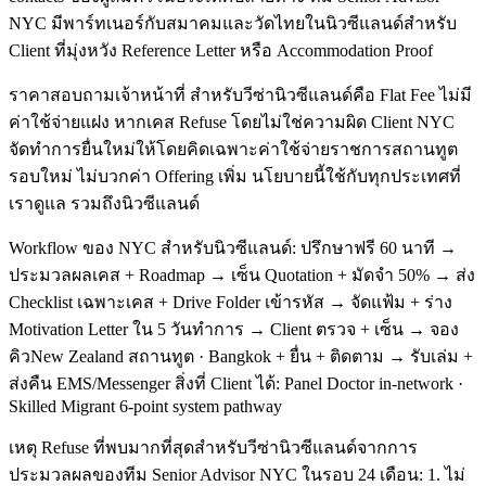
NYC มีพาร์ทเนอร์กับสมาคมและวัดไทยในนิวซีแลนด์สำหรับ
Client ที่มุ่งหวัง Reference Letter หรือ Accommodation Proof
ราคาสอบถามเจ้าหน้าที่ สำหรับวีซ่านิวซีแลนด์คือ Flat Fee ไม่มี
ค่าใช้จ่ายแฝง หากเคส Refuse โดยไม่ใช่ความผิด Client NYC
จัดทำการยื่นใหม่ให้โดยคิดเฉพาะค่าใช้จ่ายราชการสถานทูต
รอบใหม่ ไม่บวกค่า Offering เพิ่ม นโยบายนี้ใช้กับทุกประเทศที่
เราดูแล รวมถึงนิวซีแลนด์
Workflow ของ NYC สำหรับนิวซีแลนด์: ปรึกษาฟรี 60 นาที →
ประมวลผลเคส + Roadmap → เซ็น Quotation + มัดจำ 50% → ส่ง
Checklist เฉพาะเคส + Drive Folder เข้ารหัส → จัดแฟ้ม + ร่าง
Motivation Letter ใน 5 วันทำการ → Client ตรวจ + เซ็น → จอง
คิวNew Zealand สถานทูต · Bangkok + ยื่น + ติดตาม → รับเล่ม +
ส่งคืน EMS/Messenger สิ่งที่ Client ได้: Panel Doctor in-network ·
Skilled Migrant 6-point system pathway
เหตุ Refuse ที่พบมากที่สุดสำหรับวีซ่านิวซีแลนด์จากการ
ประมวลผลของทีม Senior Advisor NYC ในรอบ 24 เดือน: 1. ไม่