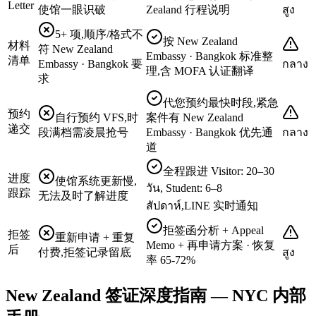
Letter
使馆一眼识破
Zealand 行程说明
สูง
5+ 项,顺序/格式不
按 New Zealand
材料
符 New Zealand
Embassy · Bangkok 标准整
清单
Embassy · Bangkok 要
กลาง
理,含 MOFA 认证翻译
求
代您预约最快时段,紧急
预约
自行预约 VFS,时
案件有 New Zealand
递交
段满档需凌晨抢号
Embassy · Bangkok 优先通
กลาง
道
全程跟进 Visitor: 20–30
进度
使馆系统更新慢,
วัน, Student: 6–8
跟踪
无法及时了解进度
สัปดาห์,LINE 实时通知
拒签函分析 + Appeal
拒签
重新申请 + 重复
Memo + 再申请方案 · 恢复
后
付费,拒签记录留底
สูง
率 65-72%
New Zealand 签证深度指南 — NYC 内部