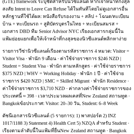
(GTE) framework ระบุชัดสำหรับนิวซีแลนด์ หากเจ้าหน้าที่กงสุล
สงสัย Intent to Leave Can Refuse ได้ในทันทีโดยไม่ดูเอกสารอื่น
หลักฐานที่ใช้ได้ผล: หนังสือรับรองงาน + สลิป + โฉนด/ทะเบียน
บ้าน + ทะเบียนรถ + สูติบัตรบุตรในไทย + ทะเบียนสมรส +
เอกสาร DBD ทีม Senior Advisor NYC เรียงเอกสารกลุ่มนี้ใน
แฟ้มย่อยแยกเพื่อให้เจ้าหน้าที่กงสุลของนิวซีแลนด์พลิกหาง่าย
รายการวีซ่านิวซีแลนด์เรียงตามรหัสราชการ 4 หมวด: Visitor =
Visitor Visa · พำนัก 9 เดือน · ค่าใช้จ่ายราชการ $246 NZD |
Student = Student Visa · พำนัก ตามหลักสูตร · ค่าใช้จ่ายราชการ
$375 NZD | WHV = Working Holiday · พำนัก 1 ปี · ค่าใช้จ่าย
ราชการ $420 NZD | SMC = Skilled Migrant · พำนัก Residence ·
ค่าใช้จ่ายราชการ $3,710 NZD · ค่ากลางค่าใช้จ่ายราชการของ
ประเทศนี้ ≈ 398 · เวลาประมวลผลเคสที่New Zealand สถานทูต ·
Bangkokข้อประกาศ: Visitor: 20–30 วัน, Student: 6–8 Week
ดัชนีเอกสารนิวซีแลนด์ (5 รายการ): 1) พาสปอร์ต 2) INZ
1017/1188 3) Statement 4) Health Cert 5) NZQA สำหรับ Student ·
เรียงตามลำดับนี้ในแฟ้มที่ยื่นNew Zealand สถานทูต · Bangkok